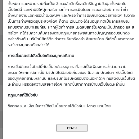
Historical
ทั้งหมด และหมายรวมถึงเป็นเจ้าของลิขสิทธิ์และสิทธิในฐานข้อมูลทั้งหมดใน
: 0.00%
0.00%
(as of 1
เว็บไซต์นี้ และห้ามมิให้บุคคลใดกระทำการละเมิดโดยการลอกเลียน การทำซ้ำ
Volatility
จำหน่ายจ่ายแจกหรือนำไปตีพิมพ์ และ/หรือทำการโฆษณาด้วยวิธีการใดๆ ไม่ว่าจะ
(as of 1
Jan 70)
เป็นการทำเพื่อวัตถุประสงค์ใดๆ ก็ตาม เว้นแต่จะได้รับอนุญาตเป็นลายลักษณ์
Jan 70)
อักษรจากบริษัทเสียก่อน หากผู้ใดทำการละเมิดลิขสิทธิ์ในความเป็นเจ้าของ และสิ
ทธิใดๆ ที่ได้รับความคุ้มครองตามกฏหมายทรัพย์สินทางปัญญาของบริษัทดัง
กล่าวข้างต้น บริษัทมีสิทธิที่จะทำการเรียกร้องค่าเสียหายใดๆ ที่เกิดขึ้นจากการก
Moneyness
: ATM / 0.00%
ระทำของบุคคลดังกล่าวได้
การเชื่อมโยงไปยังเว็บไซต์ของบุคคลที่สาม
Delta
: 0.00%
การเชื่อมโยงเว็บไซต์นี้กับเว็บไซต์ของบุคคลที่สามเป็นเพียงการอำนวยความ
สะดวกให้แก่ท่านเท่านั้น บริษัทมิได้มีส่วนเกี่ยวข้อง ไม่ว่าลักษณะใดๆ กับเว็บไซต์
All in Premium
: 0.00%
ของบุคคลที่สามเหล่านั้น และบริษัทไม่รับผิดชอบต่อเนื้อหาใดๆ ที่แสดงบนเว็บไซต์
เหล่านั้น หรือต่อความเสียหายใดๆ ที่เกิดขึ้นจากการเข้าชมเว็บไซต์เหล่านั้น
Intrinsic Value
กฏหมายที่ใช้บังคับ
: 0.00
(THB)
ข้อตกลงและเงื่อนไขการใช้ฉบับนี้อยู่ภายใต้บังคับแห่งกฏหมายไทย
Time Value (THB)
: 0.00
Outstanding
: -