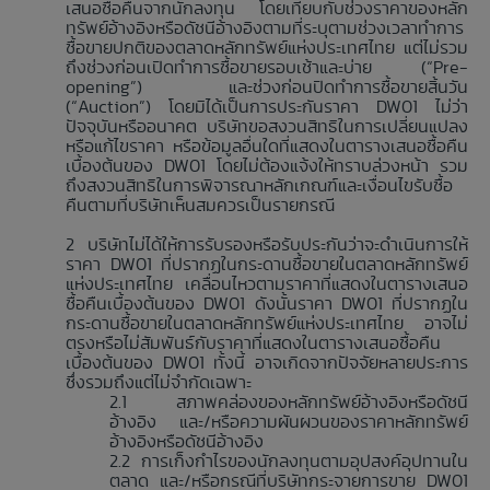
เสนอซื้อคืนจากนักลงทุน โดยเทียบกับช่วงราคาของหลัก
ทรัพย์อ้างอิงหรือดัชนีอ้างอิงตามที่ระบุตามช่วงเวลาทำการ
ซื้อขายปกติของตลาดหลักทรัพย์แห่งประเทศไทย แต่ไม่รวม
ถึงช่วงก่อนเปิดทำการซื้อขายรอบเช้าและบ่าย (“Pre-
opening”) และช่วงก่อนปิดทำการซื้อขายสิ้นวัน
(“Auction”) โดยมิได้เป็นการประกันราคา DW01 ไม่ว่า
ปัจจุบันหรืออนาคต บริษัทขอสงวนสิทธิในการเปลี่ยนแปลง
หรือแก้ไขราคา หรือข้อมูลอื่นใดที่แสดงในตารางเสนอซื้อคืน
เบื้องต้นของ DW01 โดยไม่ต้องแจ้งให้ทราบล่วงหน้า รวม
ถึงสงวนสิทธิในการพิจารณาหลักเกณฑ์และเงื่อนไขรับซื้อ
คืนตามที่บริษัทเห็นสมควรเป็นรายกรณี
บริษัทไม่ได้ให้การรับรองหรือรับประกันว่าจะดำเนินการให้
ราคา DW01 ที่ปรากฏในกระดานซื้อขายในตลาดหลักทรัพย์
แห่งประเทศไทย เคลื่อนไหวตามราคาที่แสดงในตารางเสนอ
ซื้อคืนเบื้องต้นของ DW01 ดังนั้นราคา DW01 ที่ปรากฏใน
กระดานซื้อขายในตลาดหลักทรัพย์แห่งประเทศไทย อาจไม่
ตรงหรือไม่สัมพันธ์กับราคาที่แสดงในตารางเสนอซื้อคืน
เบื้องต้นของ DW01 ทั้งนี้ อาจเกิดจากปัจจัยหลายประการ
ซึ่งรวมถึงแต่ไม่จำกัดเฉพาะ
สภาพคล่องของหลักทรัพย์อ้างอิงหรือดัชนี
อ้างอิง และ/หรือความผันผวนของราคาหลักทรัพย์
อ้างอิงหรือดัชนีอ้างอิง
การเก็งกำไรของนักลงทุนตามอุปสงค์อุปทานใน
ตลาด และ/หรือกรณีที่บริษัทกระจายการขาย DW01