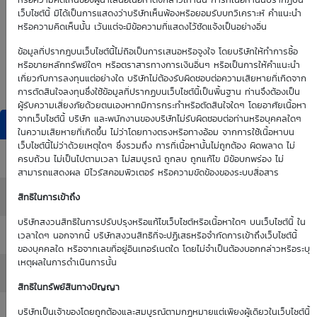
0.00
0.00
หรือความคิดเห็นของผู้นำเสนอเนื้อหาดังกล่าวเท่านั้น การที่เนื้อหานั้นปรากฏบน
เว็บไซต์นี้ มิได้เป็นการแสดงว่าบริษัทเห็นพ้องหรือยอมรับบทวิเคราะห์ คำแนะนำ
หรือความคิดเห็นนั้น เว้นแต่จะมีข้อความที่แสดงไว้ชัดแจ้งเป็นอย่างอื่น
Time Decay
TTM (days)
ข้อมูลที่ปรากฎบนเว็บไซต์นี้ไม่ถือเป็นการเสนอหรือจูงใจ โดยบริษัทให้ทำการซื้อ
หรือขายหลักทรัพย์ใดๆ หรือตราสารทางการเงินอื่นๆ หรือเป็นการให้คำแนะนำ
0.00 %
เกี่ยวกับการลงทุนแต่อย่างใด บริษัทไม่ต้องรับผิดชอบต่อความเสียหายที่เกิดจาก
การตัดสินใจลงทุนซึ่งใช้ข้อมูลที่ปรากฏบนเว็บไซต์นี้เป็นพื้นฐาน ท่านจึงต้องเป็น
ผู้รับความเสี่ยงภัยด้วยตนเองหากมีการกระทำหรือตัดสินใจใดๆ โดยอาศัยเนื้อหา
จากเว็บไซต์นี้ บริษัท และพนักงานของบริษัทไม่รับผิดชอบต่อท่านหรือบุคคลใดๆ
DW Indicators
ในความเสียหายที่เกิดขึ้น ไม่ว่าโดยทางตรงหรือทางอ้อม จากการใช้เนื้อหาบน
เว็บไซต์นี้ไม่ว่าด้วยเหตุใดๆ ซึ่งรวมถึง การที่เนื้อหานั้นไม่ถูกต้อง ผิดพลาด ไม่
Effective Gearing
: 0.00
ครบถ้วน ไม่เป็นไปตามเวลา ไม่สมบูรณ์ ถูกลบ ถูกแก้ไข มีข้อบกพร่อง ไม่
สามารถแสดงผล มีไวรัสคอมพิวเตอร์ หรือความขัดข้องของระบบสื่อสาร
Sensitivity
: 0.00
สิทธิในการเข้าถึง
บริษัทสงวนสิทธิในการปรับปรุงหรือแก้ไขเว็บไซต์หรือเนื้อหาใดๆ บนเว็บไซต์นี้ ใน
Time Decay (%)
: 0.00%
เวลาใดๆ นอกจากนี้ บริษัทสงวนสิทธิที่จะปฏิเสธหรือจำกัดการเข้าถึงเว็บไซต์นี้
ของบุคคลใด หรือจากเลขที่อยู่อินเทอร์เนตใด โดยไม่จำเป็นต้องบอกกล่าวหรือระบุ
เหตุผลในการดำเนินการนั้น
Implied Volatility
: 0.00%
สิทธิในทรัพย์สินทางปัญญา
:
บริษัทเป็นเจ้าของโดยถูกต้องและสมบูรณ์ตามกฏหมายแต่เพียงผู้เดียวในเว็บไซต์นี้