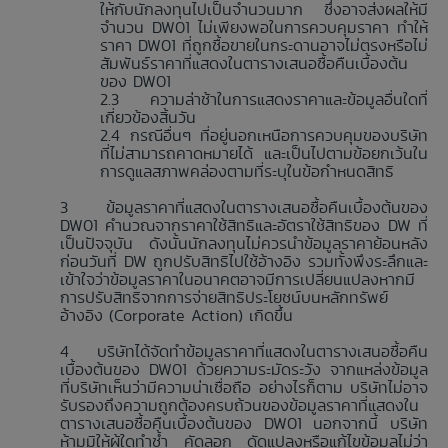
ให้กับนักลงทุนไปเป็นจำนวนมาก ซึ่งอาจส่งผลให้มี
จำนวน DW01 ไม่เพียงพอในการควบคุมราคา ทำให้
ราคา DW01 ที่ถูกซื้อขายในกระดานอาจไม่ตรงหรือไม่
สัมพันธ์ราคาที่แสดงในตารางเสนอซื้อคืนเบื้องต้น
ของ DW01
ความล่าช้าในการแสดงราคาและข้อมูลอื่นใดที่
เกี่ยวข้องสิ้นวัน
กรณีอื่นๆ ที่อยู่นอกเหนือการควบคุมของบริษัท
ที่ไม่สามารถคาดหมายได้ และเป็นไปตามข้อยกเว้นใน
การดูแลสภาพคล่องตามที่ระบุในข้อกำหนดสิทธิ
ข้อมูลราคาที่แสดงในตารางเสนอซื้อคืนเบื้องต้นของ
DW01 คำนวณจากราคาใช้สิทธิและอัตราใช้สิทธิของ DW ที่
เป็นปัจจุบัน ดังนั้นนักลงทุนไม่ควรนำข้อมูลราคาย้อนหลัง
ก่อนวันที่ DW ถูกปรับสิทธิไปใช้อ้างอิง รวมทั้งพึงระลึกและ
เข้าใจว่าข้อมูลราคาในอนาคตอาจมีการเปลี่ยนแปลงหากมี
การปรับสิทธิจากการจ่ายสิทธิประโยชน์บนหลักทรัพย์
อ้างอิง (Corporate Action) เกิดขึ้น
บริษัทได้จัดทำข้อมูลราคาที่แสดงในตารางเสนอซื้อคืน
เบื้องต้นของ DW01 ด้วยความระมัดระวัง จากแหล่งข้อมูล
ที่บริษัทเห็นว่ามีความน่าเชื่อถือ อย่างไรก็ตาม บริษัทไม่อาจ
รับรองถึงความถูกต้องครบถ้วนของข้อมูลราคาที่แสดงใน
ตารางเสนอซื้อคืนเบื้องต้นของ DW01 นอกจากนี้ บริษัท
ห้ามมิให้ผู้ใดทำซ้ำ คัดลอก ดัดแปลงหรือแก้ไขข้อมูลไม่ว่า