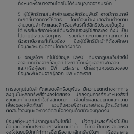
ทั้งหมดหรือบางส่วนโดยไม่ได้รับอนุญาตจากบริษัท
ผู้ใช้สิทธิตามใบสำคัญแสดงสิทธิอนุพันธ์ อาจมีภาระภาษี
ที่เกิดขึ้นจากการใช้สิทธิ โดยต้องนำเงินสดส่วนต่างตาม
จำนวนใบสำคัญแสดงสิทธิอนุพันธ์ที่ใช้สิทธิไปรวมเป็นเงิน
ได้เพื่อยื่นเสียภาษีเงินได้ประจำปีของผู้ใช้สิทธิเอง ทั้งนี้ เป็น
ไปตามประมวลรัษฎากร รวมถึงกฎหมายและกฎเกณฑ์ว่า
ด้วยภาษีอากรที่เกี่ยวข้อง ซึ่งผู้ใช้สิทธิมีหน้าที่ต้องศึกษา
ข้อมูลและปฏิบัติตามโดยเคร่งครัด
ข้อมูลใดๆ ที่ไม่ใช่ข้อมูล DW01 ที่ปรากฏบนเว็บไซต์นี้
อาจแตกต่างจากข้อมูลที่ประกาศโดยผู้ดูแลสภาพคล่อง
และ/หรือผู้ออก DW แต่ละราย นักลงทุนควรตรวจสอบ
ข้อมูลเพิ่มเติมจากผู้ออก DW แต่ละราย
การลงทุนในใบสำคัญแสดงสิทธิอนุพันธ์ มีความแตกต่างจากการ
ลงทุนในหลักทรัพย์อ้างอิงโดยตรง นักลงทุนควรศึกษาหนังสือชี้
ชวนและทำความเข้าใจถึงลักษณะ เงื่อนไขผลตอบแทนและความ
เสี่ยงของผลิตภัณฑ์ รวมถึงควรพิจารณาอย่างระมัดระวังก่อน
ตัดสินใจลงทุนและควรตัดสินใจลงทุนด้วยตัวเองทุกครั้ง
ข้อมูลทั้งหมดที่ปรากฏบนเว็บไซต์นี้ มีวัตถุประสงค์เพื่อใช้เป็น
ข้อมูลเบื้องต้นประกอบการศึกษาเท่านั้น ไม่ถือเป็นการเสนอหรือ
จูงใจโดยบริษัทให้ทำการซื้อหรือขายหลักทรัพย์ใดๆ หรือตราสาร