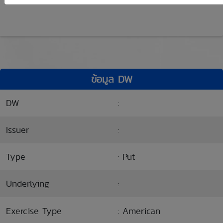
ข้อมูล DW
DW
:
Issuer
:
Type
: Put
Underlying
:
Exercise Type
: American