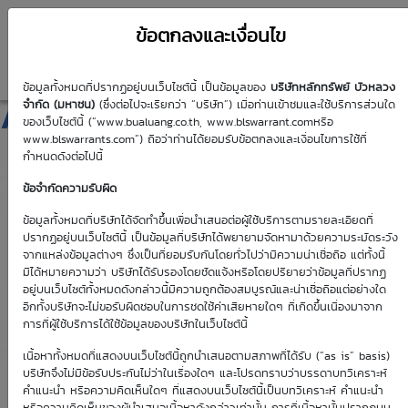
ข้อตกลงและเงื่อนไข
ข้อมูลทั้งหมดที่ปรากฏอยู่บนเว็บไซต์นี้ เป็นข้อมูลของ
บริษัทหลักทรัพย์ บัวหลวง
AAV01C2512A
จำกัด (มหาชน)
(ซึ่งต่อไปจะเรียกว่า “บริษัท”) เมื่อท่านเข้าชมและใช้บริการส่วนใด
ของเว็บไซต์นี้ (“www.bualuang.co.th, www.blswarrant.comหรือ
www.blswarrants.com”) ถือว่าท่านได้ยอมรับข้อตกลงและเงื่อนไขการใช้ที่
กำหนดดังต่อไปนี้
ข้อจำกัดความรับผิด
วันซื้อขายปัจจุบัน
7 ส.ค. 2569
ข้อมูลทั้งหมดที่บริษัทได้จัดทำขึ้นเพื่อนำเสนอต่อผู้ใช้บริการตามรายละเอียดที่
ปรากฏอยู่บนเว็บไซต์นี้ เป็นข้อมูลที่บริษัทได้พยายามจัดหามาด้วยความระมัดระวัง
วันซื้อขายวันแรก
วันซื้อขายวันสุดท้าย
จากแหล่งข้อมูลต่างๆ ซึ่งเป็นที่ยอมรับกันโดยทั่วไปว่ามีความน่าเชื่อถือ แต่ทั้งนี้
1 ม.ค. 2513
1 ม.ค. 2513
มิได้หมายความว่า บริษัทได้รับรองโดยชัดแจ้งหรือโดยปริยายว่าข้อมูลที่ปรากฏ
อยู่บนเว็บไซต์ทั้งหมดดังกล่าวนี้มีความถูกต้องสมบูรณ์และน่าเชื่อถือแต่อย่างใด
อีกทั้งบริษัทจะไม่ขอรับผิดชอบในการชดใช้ค่าเสียหายใดๆ ที่เกิดขึ้นเนื่องมาจาก
การที่ผู้ใช้บริการได้ใช้ข้อมูลของบริษัทในเว็บไซต์นี้
เนื้อหาทั้งหมดที่แสดงบนเว็บไซต์นี้ถูกนำเสนอตามสภาพที่ได้รับ (“as is” basis)
Effective Gearing
Sensitivity
บริษัทจึงไม่มีข้อรับประกันไม่ว่าในเรื่องใดๆ และโปรดทราบว่าบรรดาบทวิเคราะห์
คำแนะนำ หรือความคิดเห็นใดๆ ที่แสดงบนเว็บไซต์นี้เป็นบทวิเคราะห์ คำแนะนำ