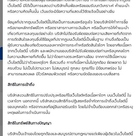
0.00
0.00
หรือความคิดเห็นของผู้นำเสนอเนื้อหาดังกล่าวเท่านั้น การที่เนื้อหานั้นปรากฏบน
เว็บไซต์นี้ มิได้เป็นการแสดงว่าบริษัทเห็นพ้องหรือยอมรับบทวิเคราะห์ คำแนะนำ
หรือความคิดเห็นนั้น เว้นแต่จะมีข้อความที่แสดงไว้ชัดแจ้งเป็นอย่างอื่น
Time Decay
TTM (days)
ข้อมูลที่ปรากฎบนเว็บไซต์นี้ไม่ถือเป็นการเสนอหรือจูงใจ โดยบริษัทให้ทำการซื้อ
หรือขายหลักทรัพย์ใดๆ หรือตราสารทางการเงินอื่นๆ หรือเป็นการให้คำแนะนำ
0.00 %
เกี่ยวกับการลงทุนแต่อย่างใด บริษัทไม่ต้องรับผิดชอบต่อความเสียหายที่เกิดจาก
การตัดสินใจลงทุนซึ่งใช้ข้อมูลที่ปรากฏบนเว็บไซต์นี้เป็นพื้นฐาน ท่านจึงต้องเป็น
ผู้รับความเสี่ยงภัยด้วยตนเองหากมีการกระทำหรือตัดสินใจใดๆ โดยอาศัยเนื้อหา
จากเว็บไซต์นี้ บริษัท และพนักงานของบริษัทไม่รับผิดชอบต่อท่านหรือบุคคลใดๆ
DW Indicators
ในความเสียหายที่เกิดขึ้น ไม่ว่าโดยทางตรงหรือทางอ้อม จากการใช้เนื้อหาบน
เว็บไซต์นี้ไม่ว่าด้วยเหตุใดๆ ซึ่งรวมถึง การที่เนื้อหานั้นไม่ถูกต้อง ผิดพลาด ไม่
Effective Gearing
: 0.00
ครบถ้วน ไม่เป็นไปตามเวลา ไม่สมบูรณ์ ถูกลบ ถูกแก้ไข มีข้อบกพร่อง ไม่
สามารถแสดงผล มีไวรัสคอมพิวเตอร์ หรือความขัดข้องของระบบสื่อสาร
Sensitivity
: 0.00
สิทธิในการเข้าถึง
บริษัทสงวนสิทธิในการปรับปรุงหรือแก้ไขเว็บไซต์หรือเนื้อหาใดๆ บนเว็บไซต์นี้ ใน
Time Decay (%)
: 0.00%
เวลาใดๆ นอกจากนี้ บริษัทสงวนสิทธิที่จะปฏิเสธหรือจำกัดการเข้าถึงเว็บไซต์นี้
ของบุคคลใด หรือจากเลขที่อยู่อินเทอร์เนตใด โดยไม่จำเป็นต้องบอกกล่าวหรือระบุ
เหตุผลในการดำเนินการนั้น
Implied Volatility
: 0.00%
สิทธิในทรัพย์สินทางปัญญา
:
บริษัทเป็นเจ้าของโดยถูกต้องและสมบูรณ์ตามกฏหมายแต่เพียงผู้เดียวในเว็บไซต์นี้