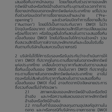
เสนอซื้อคืนจากนักลงทุน โดยเทียบกับช่วงราคาของหลัก
ทรัพย์อ้างอิงหรือดัชนีอ้างอิงตามที่ระบุตามช่วงเวลาทำการ
ซื้อขายปกติของตลาดหลักทรัพย์แห่งประเทศไทย แต่ไม่รวม
ถึงช่วงก่อนเปิดทำการซื้อขายรอบเช้าและบ่าย (“Pre-
opening”) และช่วงก่อนปิดทำการซื้อขายสิ้นวัน
(“Auction”) โดยมิได้เป็นการประกันราคา DW01 ไม่ว่า
ปัจจุบันหรืออนาคต บริษัทขอสงวนสิทธิในการเปลี่ยนแปลง
หรือแก้ไขราคา หรือข้อมูลอื่นใดที่แสดงในตารางเสนอซื้อคืน
เบื้องต้นของ DW01 โดยไม่ต้องแจ้งให้ทราบล่วงหน้า รวม
ถึงสงวนสิทธิในการพิจารณาหลักเกณฑ์และเงื่อนไขรับซื้อ
คืนตามที่บริษัทเห็นสมควรเป็นรายกรณี
บริษัทไม่ได้ให้การรับรองหรือรับประกันว่าจะดำเนินการให้
ราคา DW01 ที่ปรากฏในกระดานซื้อขายในตลาดหลักทรัพย์
แห่งประเทศไทย เคลื่อนไหวตามราคาที่แสดงในตารางเสนอ
ซื้อคืนเบื้องต้นของ DW01 ดังนั้นราคา DW01 ที่ปรากฏใน
กระดานซื้อขายในตลาดหลักทรัพย์แห่งประเทศไทย อาจไม่
ตรงหรือไม่สัมพันธ์กับราคาที่แสดงในตารางเสนอซื้อคืน
เบื้องต้นของ DW01 ทั้งนี้ อาจเกิดจากปัจจัยหลายประการ
ซึ่งรวมถึงแต่ไม่จำกัดเฉพาะ
สภาพคล่องของหลักทรัพย์อ้างอิงหรือดัชนี
อ้างอิง และ/หรือความผันผวนของราคาหลักทรัพย์
อ้างอิงหรือดัชนีอ้างอิง
การเก็งกำไรของนักลงทุนตามอุปสงค์อุปทานใน
ตลาด และ/หรือกรณีที่บริษัทกระจายการขาย DW01