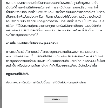
Historical
ทั้งหมด และหมายรวมถึงเป็นเจ้าของลิขสิทธิ์และสิทธิในฐานข้อมูลทั้งหมดใน
: 0.00%
0.00%
(as of 1
เว็บไซต์นี้ และห้ามมิให้บุคคลใดกระทำการละเมิดโดยการลอกเลียน การทำซ้ำ
Volatility
จำหน่ายจ่ายแจกหรือนำไปตีพิมพ์ และ/หรือทำการโฆษณาด้วยวิธีการใดๆ ไม่ว่าจะ
(as of 1
Jan 70)
เป็นการทำเพื่อวัตถุประสงค์ใดๆ ก็ตาม เว้นแต่จะได้รับอนุญาตเป็นลายลักษณ์
Jan 70)
อักษรจากบริษัทเสียก่อน หากผู้ใดทำการละเมิดลิขสิทธิ์ในความเป็นเจ้าของ และสิ
ทธิใดๆ ที่ได้รับความคุ้มครองตามกฏหมายทรัพย์สินทางปัญญาของบริษัทดัง
กล่าวข้างต้น บริษัทมีสิทธิที่จะทำการเรียกร้องค่าเสียหายใดๆ ที่เกิดขึ้นจากการก
Moneyness
: ATM / 0.00%
ระทำของบุคคลดังกล่าวได้
การเชื่อมโยงไปยังเว็บไซต์ของบุคคลที่สาม
Delta
: 0.00%
การเชื่อมโยงเว็บไซต์นี้กับเว็บไซต์ของบุคคลที่สามเป็นเพียงการอำนวยความ
สะดวกให้แก่ท่านเท่านั้น บริษัทมิได้มีส่วนเกี่ยวข้อง ไม่ว่าลักษณะใดๆ กับเว็บไซต์
All in Premium
: 0.00%
ของบุคคลที่สามเหล่านั้น และบริษัทไม่รับผิดชอบต่อเนื้อหาใดๆ ที่แสดงบนเว็บไซต์
เหล่านั้น หรือต่อความเสียหายใดๆ ที่เกิดขึ้นจากการเข้าชมเว็บไซต์เหล่านั้น
Intrinsic Value
กฏหมายที่ใช้บังคับ
: 0.00
(THB)
ข้อตกลงและเงื่อนไขการใช้ฉบับนี้อยู่ภายใต้บังคับแห่งกฏหมายไทย
Time Value (THB)
: 0.00
Outstanding
: -