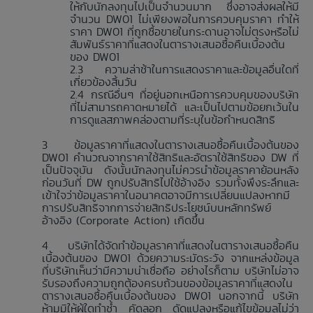
ให้กับนักลงทุนไปเป็นจำนวนมาก ซึ่งอาจส่งผลให้มี
จำนวน DW01 ไม่เพียงพอในการควบคุมราคา ทำให้
ราคา DW01 ที่ถูกซื้อขายในกระดานอาจไม่ตรงหรือไม่
สัมพันธ์ราคาที่แสดงในตารางเสนอซื้อคืนเบื้องต้น
ของ DW01
ความล่าช้าในการแสดงราคาและข้อมูลอื่นใดที่
เกี่ยวข้องสิ้นวัน
กรณีอื่นๆ ที่อยู่นอกเหนือการควบคุมของบริษัท
ที่ไม่สามารถคาดหมายได้ และเป็นไปตามข้อยกเว้นใน
การดูแลสภาพคล่องตามที่ระบุในข้อกำหนดสิทธิ
ข้อมูลราคาที่แสดงในตารางเสนอซื้อคืนเบื้องต้นของ
DW01 คำนวณจากราคาใช้สิทธิและอัตราใช้สิทธิของ DW ที่
เป็นปัจจุบัน ดังนั้นนักลงทุนไม่ควรนำข้อมูลราคาย้อนหลัง
ก่อนวันที่ DW ถูกปรับสิทธิไปใช้อ้างอิง รวมทั้งพึงระลึกและ
เข้าใจว่าข้อมูลราคาในอนาคตอาจมีการเปลี่ยนแปลงหากมี
การปรับสิทธิจากการจ่ายสิทธิประโยชน์บนหลักทรัพย์
อ้างอิง (Corporate Action) เกิดขึ้น
บริษัทได้จัดทำข้อมูลราคาที่แสดงในตารางเสนอซื้อคืน
เบื้องต้นของ DW01 ด้วยความระมัดระวัง จากแหล่งข้อมูล
ที่บริษัทเห็นว่ามีความน่าเชื่อถือ อย่างไรก็ตาม บริษัทไม่อาจ
รับรองถึงความถูกต้องครบถ้วนของข้อมูลราคาที่แสดงใน
ตารางเสนอซื้อคืนเบื้องต้นของ DW01 นอกจากนี้ บริษัท
ห้ามมิให้ผู้ใดทำซ้ำ คัดลอก ดัดแปลงหรือแก้ไขข้อมูลไม่ว่า