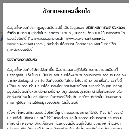
ข้อตกลงและเงื่อนไข
ข้อมูลทั้งหมดที่ปรากฏอยู่บนเว็บไซต์นี้ เป็นข้อมูลของ
บริษัทหลักทรัพย์ บัวหลวง
ADVANC01C2503B
จำกัด (มหาชน)
(ซึ่งต่อไปจะเรียกว่า “บริษัท”) เมื่อท่านเข้าชมและใช้บริการส่วนใด
ของเว็บไซต์นี้ (“www.bualuang.co.th, www.blswarrant.comหรือ
www.blswarrants.com”) ถือว่าท่านได้ยอมรับข้อตกลงและเงื่อนไขการใช้ที่
กำหนดดังต่อไปนี้
ข้อจำกัดความรับผิด
วันซื้อขายปัจจุบัน
7 ส.ค. 2569
ข้อมูลทั้งหมดที่บริษัทได้จัดทำขึ้นเพื่อนำเสนอต่อผู้ใช้บริการตามรายละเอียดที่
ปรากฏอยู่บนเว็บไซต์นี้ เป็นข้อมูลที่บริษัทได้พยายามจัดหามาด้วยความระมัดระวัง
วันซื้อขายวันแรก
วันซื้อขายวันสุดท้าย
จากแหล่งข้อมูลต่างๆ ซึ่งเป็นที่ยอมรับกันโดยทั่วไปว่ามีความน่าเชื่อถือ แต่ทั้งนี้
1 ม.ค. 2513
1 ม.ค. 2513
มิได้หมายความว่า บริษัทได้รับรองโดยชัดแจ้งหรือโดยปริยายว่าข้อมูลที่ปรากฏ
อยู่บนเว็บไซต์ทั้งหมดดังกล่าวนี้มีความถูกต้องสมบูรณ์และน่าเชื่อถือแต่อย่างใด
อีกทั้งบริษัทจะไม่ขอรับผิดชอบในการชดใช้ค่าเสียหายใดๆ ที่เกิดขึ้นเนื่องมาจาก
การที่ผู้ใช้บริการได้ใช้ข้อมูลของบริษัทในเว็บไซต์นี้
เนื้อหาทั้งหมดที่แสดงบนเว็บไซต์นี้ถูกนำเสนอตามสภาพที่ได้รับ (“as is” basis)
Effective Gearing
Sensitivity
บริษัทจึงไม่มีข้อรับประกันไม่ว่าในเรื่องใดๆ และโปรดทราบว่าบรรดาบทวิเคราะห์
คำแนะนำ หรือความคิดเห็นใดๆ ที่แสดงบนเว็บไซต์นี้เป็นบทวิเคราะห์ คำแนะนำ