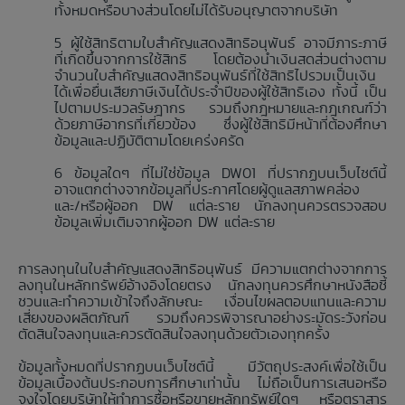
ทั้งหมดหรือบางส่วนโดยไม่ได้รับอนุญาตจากบริษัท
ผู้ใช้สิทธิตามใบสำคัญแสดงสิทธิอนุพันธ์ อาจมีภาระภาษี
ที่เกิดขึ้นจากการใช้สิทธิ โดยต้องนำเงินสดส่วนต่างตาม
จำนวนใบสำคัญแสดงสิทธิอนุพันธ์ที่ใช้สิทธิไปรวมเป็นเงิน
ได้เพื่อยื่นเสียภาษีเงินได้ประจำปีของผู้ใช้สิทธิเอง ทั้งนี้ เป็น
ไปตามประมวลรัษฎากร รวมถึงกฎหมายและกฎเกณฑ์ว่า
ด้วยภาษีอากรที่เกี่ยวข้อง ซึ่งผู้ใช้สิทธิมีหน้าที่ต้องศึกษา
ข้อมูลและปฏิบัติตามโดยเคร่งครัด
ข้อมูลใดๆ ที่ไม่ใช่ข้อมูล DW01 ที่ปรากฏบนเว็บไซต์นี้
อาจแตกต่างจากข้อมูลที่ประกาศโดยผู้ดูแลสภาพคล่อง
และ/หรือผู้ออก DW แต่ละราย นักลงทุนควรตรวจสอบ
ข้อมูลเพิ่มเติมจากผู้ออก DW แต่ละราย
การลงทุนในใบสำคัญแสดงสิทธิอนุพันธ์ มีความแตกต่างจากการ
ลงทุนในหลักทรัพย์อ้างอิงโดยตรง นักลงทุนควรศึกษาหนังสือชี้
ชวนและทำความเข้าใจถึงลักษณะ เงื่อนไขผลตอบแทนและความ
เสี่ยงของผลิตภัณฑ์ รวมถึงควรพิจารณาอย่างระมัดระวังก่อน
ตัดสินใจลงทุนและควรตัดสินใจลงทุนด้วยตัวเองทุกครั้ง
ข้อมูลทั้งหมดที่ปรากฏบนเว็บไซต์นี้ มีวัตถุประสงค์เพื่อใช้เป็น
ข้อมูลเบื้องต้นประกอบการศึกษาเท่านั้น ไม่ถือเป็นการเสนอหรือ
จูงใจโดยบริษัทให้ทำการซื้อหรือขายหลักทรัพย์ใดๆ หรือตราสาร