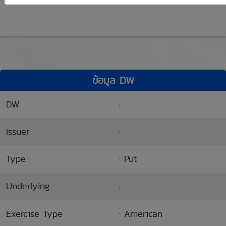
ข้อมูล DW
DW
:
Issuer
:
Type
: Put
Underlying
:
Exercise Type
: American