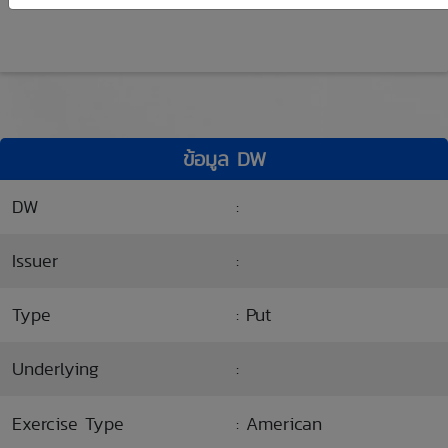
ข้อมูล DW
DW
:
Issuer
:
Type
: Put
Underlying
:
Exercise Type
: American