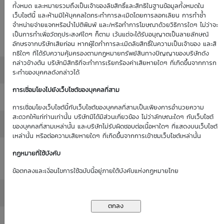
Historical
ทั้งหมด และหมายรวมถึงเป็นเจ้าของลิขสิทธิ์และสิทธิในฐานข้อมูลทั้งหมดใน
: 0.00%
0.00%
(as of 1
เว็บไซต์นี้ และห้ามมิให้บุคคลใดกระทำการละเมิดโดยการลอกเลียน การทำซ้ำ
Volatility
จำหน่ายจ่ายแจกหรือนำไปตีพิมพ์ และ/หรือทำการโฆษณาด้วยวิธีการใดๆ ไม่ว่าจะ
(as of 1
Jan 70)
เป็นการทำเพื่อวัตถุประสงค์ใดๆ ก็ตาม เว้นแต่จะได้รับอนุญาตเป็นลายลักษณ์
Jan 70)
อักษรจากบริษัทเสียก่อน หากผู้ใดทำการละเมิดลิขสิทธิ์ในความเป็นเจ้าของ และสิ
ทธิใดๆ ที่ได้รับความคุ้มครองตามกฏหมายทรัพย์สินทางปัญญาของบริษัทดัง
กล่าวข้างต้น บริษัทมีสิทธิที่จะทำการเรียกร้องค่าเสียหายใดๆ ที่เกิดขึ้นจากการก
Moneyness
: ATM / 0.00%
ระทำของบุคคลดังกล่าวได้
การเชื่อมโยงไปยังเว็บไซต์ของบุคคลที่สาม
Delta
: 0.00%
การเชื่อมโยงเว็บไซต์นี้กับเว็บไซต์ของบุคคลที่สามเป็นเพียงการอำนวยความ
สะดวกให้แก่ท่านเท่านั้น บริษัทมิได้มีส่วนเกี่ยวข้อง ไม่ว่าลักษณะใดๆ กับเว็บไซต์
All in Premium
: 0.00%
ของบุคคลที่สามเหล่านั้น และบริษัทไม่รับผิดชอบต่อเนื้อหาใดๆ ที่แสดงบนเว็บไซต์
เหล่านั้น หรือต่อความเสียหายใดๆ ที่เกิดขึ้นจากการเข้าชมเว็บไซต์เหล่านั้น
Intrinsic Value
กฏหมายที่ใช้บังคับ
: 0.00
(THB)
ข้อตกลงและเงื่อนไขการใช้ฉบับนี้อยู่ภายใต้บังคับแห่งกฏหมายไทย
Time Value (THB)
: 0.00
Outstanding
: -