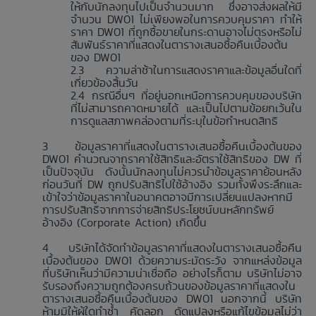
ให้กับนักลงทุนไปเป็นจำนวนมาก ซึ่งอาจส่งผลให้มี
จำนวน DW01 ไม่เพียงพอในการควบคุมราคา ทำให้
ราคา DW01 ที่ถูกซื้อขายในกระดานอาจไม่ตรงหรือไม่
สัมพันธ์ราคาที่แสดงในตารางเสนอซื้อคืนเบื้องต้น
ของ DW01
ความล่าช้าในการแสดงราคาและข้อมูลอื่นใดที่
เกี่ยวข้องสิ้นวัน
กรณีอื่นๆ ที่อยู่นอกเหนือการควบคุมของบริษัท
ที่ไม่สามารถคาดหมายได้ และเป็นไปตามข้อยกเว้นใน
การดูแลสภาพคล่องตามที่ระบุในข้อกำหนดสิทธิ
ข้อมูลราคาที่แสดงในตารางเสนอซื้อคืนเบื้องต้นของ
DW01 คำนวณจากราคาใช้สิทธิและอัตราใช้สิทธิของ DW ที่
เป็นปัจจุบัน ดังนั้นนักลงทุนไม่ควรนำข้อมูลราคาย้อนหลัง
ก่อนวันที่ DW ถูกปรับสิทธิไปใช้อ้างอิง รวมทั้งพึงระลึกและ
เข้าใจว่าข้อมูลราคาในอนาคตอาจมีการเปลี่ยนแปลงหากมี
การปรับสิทธิจากการจ่ายสิทธิประโยชน์บนหลักทรัพย์
อ้างอิง (Corporate Action) เกิดขึ้น
บริษัทได้จัดทำข้อมูลราคาที่แสดงในตารางเสนอซื้อคืน
เบื้องต้นของ DW01 ด้วยความระมัดระวัง จากแหล่งข้อมูล
ที่บริษัทเห็นว่ามีความน่าเชื่อถือ อย่างไรก็ตาม บริษัทไม่อาจ
รับรองถึงความถูกต้องครบถ้วนของข้อมูลราคาที่แสดงใน
ตารางเสนอซื้อคืนเบื้องต้นของ DW01 นอกจากนี้ บริษัท
ห้ามมิให้ผู้ใดทำซ้ำ คัดลอก ดัดแปลงหรือแก้ไขข้อมูลไม่ว่า