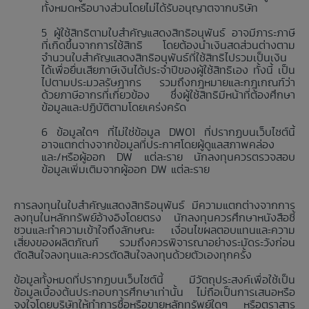
ทั้งหมดหรือบางส่วนโดยไม่ได้รับอนุญาตจากบริษัท
ผู้ใช้สิทธิตามใบสำคัญแสดงสิทธิอนุพันธ์ อาจมีภาระภาษี
ที่เกิดขึ้นจากการใช้สิทธิ โดยต้องนำเงินสดส่วนต่างตาม
จำนวนใบสำคัญแสดงสิทธิอนุพันธ์ที่ใช้สิทธิไปรวมเป็นเงิน
ได้เพื่อยื่นเสียภาษีเงินได้ประจำปีของผู้ใช้สิทธิเอง ทั้งนี้ เป็น
ไปตามประมวลรัษฎากร รวมถึงกฎหมายและกฎเกณฑ์ว่า
ด้วยภาษีอากรที่เกี่ยวข้อง ซึ่งผู้ใช้สิทธิมีหน้าที่ต้องศึกษา
ข้อมูลและปฏิบัติตามโดยเคร่งครัด
ข้อมูลใดๆ ที่ไม่ใช่ข้อมูล DW01 ที่ปรากฏบนเว็บไซต์นี้
อาจแตกต่างจากข้อมูลที่ประกาศโดยผู้ดูแลสภาพคล่อง
และ/หรือผู้ออก DW แต่ละราย นักลงทุนควรตรวจสอบ
ข้อมูลเพิ่มเติมจากผู้ออก DW แต่ละราย
การลงทุนในใบสำคัญแสดงสิทธิอนุพันธ์ มีความแตกต่างจากการ
ลงทุนในหลักทรัพย์อ้างอิงโดยตรง นักลงทุนควรศึกษาหนังสือชี้
ชวนและทำความเข้าใจถึงลักษณะ เงื่อนไขผลตอบแทนและความ
เสี่ยงของผลิตภัณฑ์ รวมถึงควรพิจารณาอย่างระมัดระวังก่อน
ตัดสินใจลงทุนและควรตัดสินใจลงทุนด้วยตัวเองทุกครั้ง
ข้อมูลทั้งหมดที่ปรากฏบนเว็บไซต์นี้ มีวัตถุประสงค์เพื่อใช้เป็น
ข้อมูลเบื้องต้นประกอบการศึกษาเท่านั้น ไม่ถือเป็นการเสนอหรือ
จูงใจโดยบริษัทให้ทำการซื้อหรือขายหลักทรัพย์ใดๆ หรือตราสาร