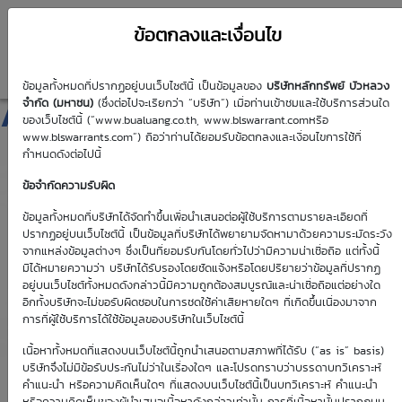
ข้อตกลงและเงื่อนไข
ข้อมูลทั้งหมดที่ปรากฏอยู่บนเว็บไซต์นี้ เป็นข้อมูลของ
บริษัทหลักทรัพย์ บัวหลวง
AMATA01C2608A
จำกัด (มหาชน)
(ซึ่งต่อไปจะเรียกว่า “บริษัท”) เมื่อท่านเข้าชมและใช้บริการส่วนใด
ของเว็บไซต์นี้ (“www.bualuang.co.th, www.blswarrant.comหรือ
www.blswarrants.com”) ถือว่าท่านได้ยอมรับข้อตกลงและเงื่อนไขการใช้ที่
กำหนดดังต่อไปนี้
ข้อจำกัดความรับผิด
วันซื้อขายปัจจุบัน
10 ส.ค. 2569
ข้อมูลทั้งหมดที่บริษัทได้จัดทำขึ้นเพื่อนำเสนอต่อผู้ใช้บริการตามรายละเอียดที่
ปรากฏอยู่บนเว็บไซต์นี้ เป็นข้อมูลที่บริษัทได้พยายามจัดหามาด้วยความระมัดระวัง
วันซื้อขายวันแรก
วันซื้อขายวันสุดท้าย
จากแหล่งข้อมูลต่างๆ ซึ่งเป็นที่ยอมรับกันโดยทั่วไปว่ามีความน่าเชื่อถือ แต่ทั้งนี้
1 ม.ค. 2513
1 ม.ค. 2513
มิได้หมายความว่า บริษัทได้รับรองโดยชัดแจ้งหรือโดยปริยายว่าข้อมูลที่ปรากฏ
อยู่บนเว็บไซต์ทั้งหมดดังกล่าวนี้มีความถูกต้องสมบูรณ์และน่าเชื่อถือแต่อย่างใด
อีกทั้งบริษัทจะไม่ขอรับผิดชอบในการชดใช้ค่าเสียหายใดๆ ที่เกิดขึ้นเนื่องมาจาก
การที่ผู้ใช้บริการได้ใช้ข้อมูลของบริษัทในเว็บไซต์นี้
เนื้อหาทั้งหมดที่แสดงบนเว็บไซต์นี้ถูกนำเสนอตามสภาพที่ได้รับ (“as is” basis)
Effective Gearing
Sensitivity
บริษัทจึงไม่มีข้อรับประกันไม่ว่าในเรื่องใดๆ และโปรดทราบว่าบรรดาบทวิเคราะห์
คำแนะนำ หรือความคิดเห็นใดๆ ที่แสดงบนเว็บไซต์นี้เป็นบทวิเคราะห์ คำแนะนำ