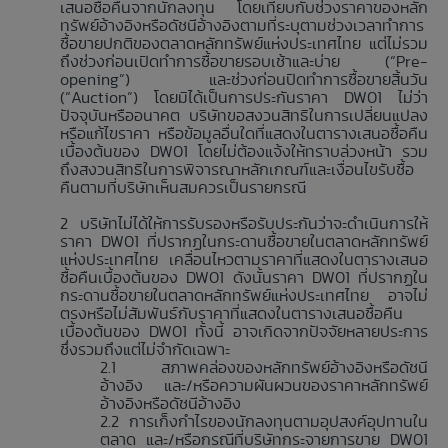
เสนอซื้อคืนจากนักลงทุน โดยเทียบกับช่วงราคาของหลัก
ทรัพย์อ้างอิงหรือดัชนีอ้างอิงตามที่ระบุตามช่วงเวลาทำการ
ซื้อขายปกติของตลาดหลักทรัพย์แห่งประเทศไทย แต่ไม่รวม
ถึงช่วงก่อนเปิดทำการซื้อขายรอบเช้าและบ่าย (“Pre-
opening”) และช่วงก่อนปิดทำการซื้อขายสิ้นวัน
(“Auction”) โดยมิได้เป็นการประกันราคา DW01 ไม่ว่า
ปัจจุบันหรืออนาคต บริษัทขอสงวนสิทธิในการเปลี่ยนแปลง
หรือแก้ไขราคา หรือข้อมูลอื่นใดที่แสดงในตารางเสนอซื้อคืน
เบื้องต้นของ DW01 โดยไม่ต้องแจ้งให้ทราบล่วงหน้า รวม
ถึงสงวนสิทธิในการพิจารณาหลักเกณฑ์และเงื่อนไขรับซื้อ
คืนตามที่บริษัทเห็นสมควรเป็นรายกรณี
บริษัทไม่ได้ให้การรับรองหรือรับประกันว่าจะดำเนินการให้
ราคา DW01 ที่ปรากฏในกระดานซื้อขายในตลาดหลักทรัพย์
แห่งประเทศไทย เคลื่อนไหวตามราคาที่แสดงในตารางเสนอ
ซื้อคืนเบื้องต้นของ DW01 ดังนั้นราคา DW01 ที่ปรากฏใน
กระดานซื้อขายในตลาดหลักทรัพย์แห่งประเทศไทย อาจไม่
ตรงหรือไม่สัมพันธ์กับราคาที่แสดงในตารางเสนอซื้อคืน
เบื้องต้นของ DW01 ทั้งนี้ อาจเกิดจากปัจจัยหลายประการ
ซึ่งรวมถึงแต่ไม่จำกัดเฉพาะ
สภาพคล่องของหลักทรัพย์อ้างอิงหรือดัชนี
อ้างอิง และ/หรือความผันผวนของราคาหลักทรัพย์
อ้างอิงหรือดัชนีอ้างอิง
การเก็งกำไรของนักลงทุนตามอุปสงค์อุปทานใน
ตลาด และ/หรือกรณีที่บริษัทกระจายการขาย DW01