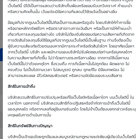
0.00
0.00
หรือความคิดเห็นของผู้นำเสนอเนื้อหาดังกล่าวเท่านั้น การที่เนื้อหานั้นปรากฏบน
เว็บไซต์นี้ มิได้เป็นการแสดงว่าบริษัทเห็นพ้องหรือยอมรับบทวิเคราะห์ คำแนะนำ
หรือความคิดเห็นนั้น เว้นแต่จะมีข้อความที่แสดงไว้ชัดแจ้งเป็นอย่างอื่น
Time Decay
TTM (days)
ข้อมูลที่ปรากฎบนเว็บไซต์นี้ไม่ถือเป็นการเสนอหรือจูงใจ โดยบริษัทให้ทำการซื้อ
หรือขายหลักทรัพย์ใดๆ หรือตราสารทางการเงินอื่นๆ หรือเป็นการให้คำแนะนำ
0.00 %
เกี่ยวกับการลงทุนแต่อย่างใด บริษัทไม่ต้องรับผิดชอบต่อความเสียหายที่เกิดจาก
การตัดสินใจลงทุนซึ่งใช้ข้อมูลที่ปรากฏบนเว็บไซต์นี้เป็นพื้นฐาน ท่านจึงต้องเป็น
ผู้รับความเสี่ยงภัยด้วยตนเองหากมีการกระทำหรือตัดสินใจใดๆ โดยอาศัยเนื้อหา
จากเว็บไซต์นี้ บริษัท และพนักงานของบริษัทไม่รับผิดชอบต่อท่านหรือบุคคลใดๆ
DW Indicators
ในความเสียหายที่เกิดขึ้น ไม่ว่าโดยทางตรงหรือทางอ้อม จากการใช้เนื้อหาบน
เว็บไซต์นี้ไม่ว่าด้วยเหตุใดๆ ซึ่งรวมถึง การที่เนื้อหานั้นไม่ถูกต้อง ผิดพลาด ไม่
Effective Gearing
: 0.00
ครบถ้วน ไม่เป็นไปตามเวลา ไม่สมบูรณ์ ถูกลบ ถูกแก้ไข มีข้อบกพร่อง ไม่
สามารถแสดงผล มีไวรัสคอมพิวเตอร์ หรือความขัดข้องของระบบสื่อสาร
Sensitivity
: 0.00
สิทธิในการเข้าถึง
บริษัทสงวนสิทธิในการปรับปรุงหรือแก้ไขเว็บไซต์หรือเนื้อหาใดๆ บนเว็บไซต์นี้ ใน
Time Decay (%)
: 0.00%
เวลาใดๆ นอกจากนี้ บริษัทสงวนสิทธิที่จะปฏิเสธหรือจำกัดการเข้าถึงเว็บไซต์นี้
ของบุคคลใด หรือจากเลขที่อยู่อินเทอร์เนตใด โดยไม่จำเป็นต้องบอกกล่าวหรือระบุ
เหตุผลในการดำเนินการนั้น
Implied Volatility
: 0.00%
สิทธิในทรัพย์สินทางปัญญา
:
บริษัทเป็นเจ้าของโดยถูกต้องและสมบูรณ์ตามกฏหมายแต่เพียงผู้เดียวในเว็บไซต์นี้