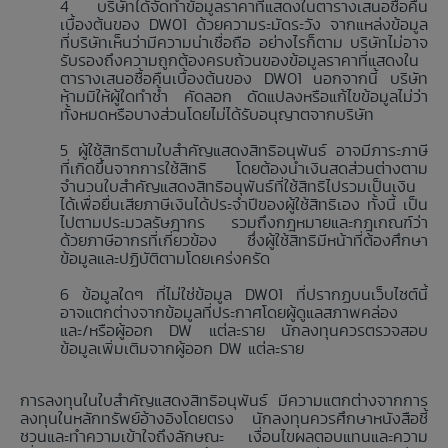
บริษัทได้จัดทำข้อมูลราคาที่แสดงในตารางเสนอซื้อคืน
เบื้องต้นของ DW01 ด้วยความระมัดระวัง จากแหล่งข้อมูล
ที่บริษัทเห็นว่ามีความน่าเชื่อถือ อย่างไรก็ตาม บริษัทไม่อาจ
รับรองถึงความถูกต้องครบถ้วนของข้อมูลราคาที่แสดงใน
ตารางเสนอซื้อคืนเบื้องต้นของ DW01 นอกจากนี้ บริษัท
ห้ามมิให้ผู้ใดทำซ้ำ คัดลอก ดัดแปลงหรือแก้ไขข้อมูลไม่ว่า
ทั้งหมดหรือบางส่วนโดยไม่ได้รับอนุญาตจากบริษัท
ผู้ใช้สิทธิตามใบสำคัญแสดงสิทธิอนุพันธ์ อาจมีภาระภาษี
ที่เกิดขึ้นจากการใช้สิทธิ โดยต้องนำเงินสดส่วนต่างตาม
จำนวนใบสำคัญแสดงสิทธิอนุพันธ์ที่ใช้สิทธิไปรวมเป็นเงิน
ได้เพื่อยื่นเสียภาษีเงินได้ประจำปีของผู้ใช้สิทธิเอง ทั้งนี้ เป็น
ไปตามประมวลรัษฎากร รวมถึงกฎหมายและกฎเกณฑ์ว่า
ด้วยภาษีอากรที่เกี่ยวข้อง ซึ่งผู้ใช้สิทธิมีหน้าที่ต้องศึกษา
ข้อมูลและปฏิบัติตามโดยเคร่งครัด
ข้อมูลใดๆ ที่ไม่ใช่ข้อมูล DW01 ที่ปรากฏบนเว็บไซต์นี้
อาจแตกต่างจากข้อมูลที่ประกาศโดยผู้ดูแลสภาพคล่อง
และ/หรือผู้ออก DW แต่ละราย นักลงทุนควรตรวจสอบ
ข้อมูลเพิ่มเติมจากผู้ออก DW แต่ละราย
การลงทุนในใบสำคัญแสดงสิทธิอนุพันธ์ มีความแตกต่างจากการ
ลงทุนในหลักทรัพย์อ้างอิงโดยตรง นักลงทุนควรศึกษาหนังสือชี้
ชวนและทำความเข้าใจถึงลักษณะ เงื่อนไขผลตอบแทนและความ