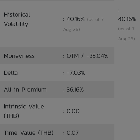
:
Historical
: 40.16%
40.16%
(as of 7
Volatility
(as of 7
Aug 26)
Aug 26)
Moneyness
: OTM / -35.04%
Delta
: -7.03%
All in Premium
: 36.16%
Intrinsic Value
: 0.00
(THB)
Time Value (THB)
: 0.07