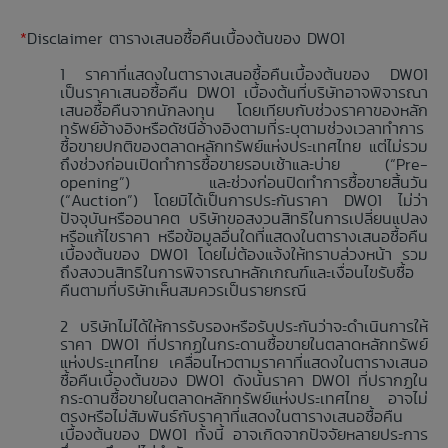
*
Disclaimer ตารางเสนอซื้อคืนเบื้องต้นของ DW01
ราคาที่แสดงในตารางเสนอซื้อคืนเบื้องต้นของ DW01
เป็นราคาเสนอซื้อคืน DW01 เบื้องต้นที่บริษัทอาจพิจารณา
เสนอซื้อคืนจากนักลงทุน โดยเทียบกับช่วงราคาของหลัก
ทรัพย์อ้างอิงหรือดัชนีอ้างอิงตามที่ระบุตามช่วงเวลาทำการ
ซื้อขายปกติของตลาดหลักทรัพย์แห่งประเทศไทย แต่ไม่รวม
ถึงช่วงก่อนเปิดทำการซื้อขายรอบเช้าและบ่าย (“Pre-
opening”) และช่วงก่อนปิดทำการซื้อขายสิ้นวัน
(“Auction”) โดยมิได้เป็นการประกันราคา DW01 ไม่ว่า
ปัจจุบันหรืออนาคต บริษัทขอสงวนสิทธิในการเปลี่ยนแปลง
หรือแก้ไขราคา หรือข้อมูลอื่นใดที่แสดงในตารางเสนอซื้อคืน
เบื้องต้นของ DW01 โดยไม่ต้องแจ้งให้ทราบล่วงหน้า รวม
ถึงสงวนสิทธิในการพิจารณาหลักเกณฑ์และเงื่อนไขรับซื้อ
คืนตามที่บริษัทเห็นสมควรเป็นรายกรณี
บริษัทไม่ได้ให้การรับรองหรือรับประกันว่าจะดำเนินการให้
ราคา DW01 ที่ปรากฏในกระดานซื้อขายในตลาดหลักทรัพย์
แห่งประเทศไทย เคลื่อนไหวตามราคาที่แสดงในตารางเสนอ
ซื้อคืนเบื้องต้นของ DW01 ดังนั้นราคา DW01 ที่ปรากฏใน
กระดานซื้อขายในตลาดหลักทรัพย์แห่งประเทศไทย อาจไม่
ตรงหรือไม่สัมพันธ์กับราคาที่แสดงในตารางเสนอซื้อคืน
เบื้องต้นของ DW01 ทั้งนี้ อาจเกิดจากปัจจัยหลายประการ