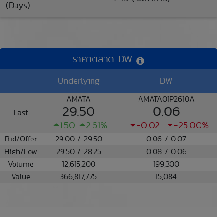
(Days)
ราคาตลาด DW
Underlying
DW
AMATA
AMATA01P2610A
29.50
0.06
Last
1.50
2.61%
-0.02
-25.00%
Bid/Offer
29.00 / 29.50
0.06 / 0.07
High/Low
29.50 / 28.25
0.08 / 0.06
Volume
12,615,200
199,300
Value
366,817,775
15,084