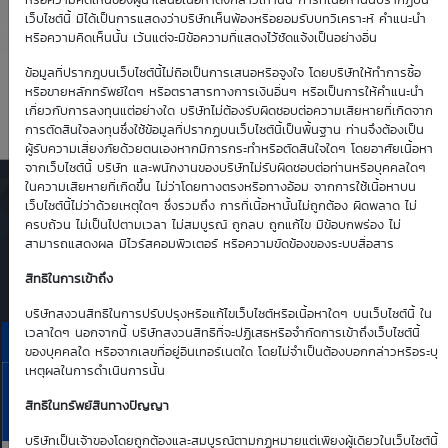
-6.32
0.35
หรือความคิดเห็นของผู้นำเสนอเนื้อหาดังกล่าวเท่านั้น การที่เนื้อหานั้นปรากฏบน
เว็บไซต์นี้ มิได้เป็นการแสดงว่าบริษัทเห็นพ้องหรือยอมรับบทวิเคราะห์ คำแนะนำ
หรือความคิดเห็นนั้น เว้นแต่จะมีข้อความที่แสดงไว้ชัดแจ้งเป็นอย่างอื่น
Time Decay
TTM (days)
ข้อมูลที่ปรากฎบนเว็บไซต์นี้ไม่ถือเป็นการเสนอหรือจูงใจ โดยบริษัทให้ทำการซื้อ
หรือขายหลักทรัพย์ใดๆ หรือตราสารทางการเงินอื่นๆ หรือเป็นการให้คำแนะนำ
-4.61 %
43
เกี่ยวกับการลงทุนแต่อย่างใด บริษัทไม่ต้องรับผิดชอบต่อความเสียหายที่เกิดจาก
การตัดสินใจลงทุนซึ่งใช้ข้อมูลที่ปรากฏบนเว็บไซต์นี้เป็นพื้นฐาน ท่านจึงต้องเป็น
ผู้รับความเสี่ยงภัยด้วยตนเองหากมีการกระทำหรือตัดสินใจใดๆ โดยอาศัยเนื้อหา
จากเว็บไซต์นี้ บริษัท และพนักงานของบริษัทไม่รับผิดชอบต่อท่านหรือบุคคลใดๆ
ในความเสียหายที่เกิดขึ้น ไม่ว่าโดยทางตรงหรือทางอ้อม จากการใช้เนื้อหาบน
ตารางเสนอซื้อคืนเบื้องต้นของ
เว็บไซต์นี้ไม่ว่าด้วยเหตุใดๆ ซึ่งรวมถึง การที่เนื้อหานั้นไม่ถูกต้อง ผิดพลาด ไม่
DW01*
ครบถ้วน ไม่เป็นไปตามเวลา ไม่สมบูรณ์ ถูกลบ ถูกแก้ไข มีข้อบกพร่อง ไม่
สามารถแสดงผล มีไวรัสคอมพิวเตอร์ หรือความขัดข้องของระบบสื่อสาร
Simulate Click
สิทธิในการเข้าถึง
บริษัทสงวนสิทธิในการปรับปรุงหรือแก้ไขเว็บไซต์หรือเนื้อหาใดๆ บนเว็บไซต์นี้ ใน
เวลาใดๆ นอกจากนี้ บริษัทสงวนสิทธิที่จะปฏิเสธหรือจำกัดการเข้าถึงเว็บไซต์นี้
ราคาเสนอซื้อคืนเบื้องต้นของ AMATA01P2610A
ของบุคคลใด หรือจากเลขที่อยู่อินเทอร์เนตใด โดยไม่จำเป็นต้องบอกกล่าวหรือระบุ
เหตุผลในการดำเนินการนั้น
10
11
13
14
17
AMATA
Aug
Aug
Aug
Aug
Aug
สิทธิในทรัพย์สินทางปัญญา
Bid | Offer
26
26
26
26
26
บริษัทเป็นเจ้าของโดยถูกต้องและสมบูรณ์ตามกฏหมายแต่เพียงผู้เดียวในเว็บไซต์นี้