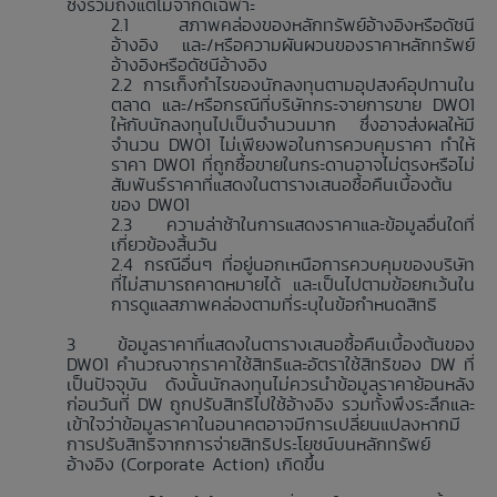
ซึ่งรวมถึงแต่ไม่จำกัดเฉพาะ
สภาพคล่องของหลักทรัพย์อ้างอิงหรือดัชนี
อ้างอิง และ/หรือความผันผวนของราคาหลักทรัพย์
อ้างอิงหรือดัชนีอ้างอิง
การเก็งกำไรของนักลงทุนตามอุปสงค์อุปทานใน
ตลาด และ/หรือกรณีที่บริษัทกระจายการขาย DW01
ให้กับนักลงทุนไปเป็นจำนวนมาก ซึ่งอาจส่งผลให้มี
จำนวน DW01 ไม่เพียงพอในการควบคุมราคา ทำให้
ราคา DW01 ที่ถูกซื้อขายในกระดานอาจไม่ตรงหรือไม่
สัมพันธ์ราคาที่แสดงในตารางเสนอซื้อคืนเบื้องต้น
ของ DW01
ความล่าช้าในการแสดงราคาและข้อมูลอื่นใดที่
เกี่ยวข้องสิ้นวัน
กรณีอื่นๆ ที่อยู่นอกเหนือการควบคุมของบริษัท
ที่ไม่สามารถคาดหมายได้ และเป็นไปตามข้อยกเว้นใน
การดูแลสภาพคล่องตามที่ระบุในข้อกำหนดสิทธิ
ข้อมูลราคาที่แสดงในตารางเสนอซื้อคืนเบื้องต้นของ
DW01 คำนวณจากราคาใช้สิทธิและอัตราใช้สิทธิของ DW ที่
เป็นปัจจุบัน ดังนั้นนักลงทุนไม่ควรนำข้อมูลราคาย้อนหลัง
ก่อนวันที่ DW ถูกปรับสิทธิไปใช้อ้างอิง รวมทั้งพึงระลึกและ
เข้าใจว่าข้อมูลราคาในอนาคตอาจมีการเปลี่ยนแปลงหากมี
การปรับสิทธิจากการจ่ายสิทธิประโยชน์บนหลักทรัพย์
อ้างอิง (Corporate Action) เกิดขึ้น