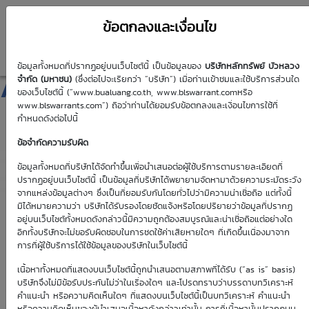
ข้อตกลงและเงื่อนไข
ข้อมูลทั้งหมดที่ปรากฏอยู่บนเว็บไซต์นี้ เป็นข้อมูลของ
บริษัทหลักทรัพย์ บัวหลวง
AMATA01P2610A
จำกัด (มหาชน)
(ซึ่งต่อไปจะเรียกว่า “บริษัท”) เมื่อท่านเข้าชมและใช้บริการส่วนใด
ของเว็บไซต์นี้ (“www.bualuang.co.th, www.blswarrant.comหรือ
www.blswarrants.com”) ถือว่าท่านได้ยอมรับข้อตกลงและเงื่อนไขการใช้ที่
กำหนดดังต่อไปนี้
ข้อจำกัดความรับผิด
วันซื้อขายปัจจุบัน
8 ส.ค. 2569
ข้อมูลทั้งหมดที่บริษัทได้จัดทำขึ้นเพื่อนำเสนอต่อผู้ใช้บริการตามรายละเอียดที่
ปรากฏอยู่บนเว็บไซต์นี้ เป็นข้อมูลที่บริษัทได้พยายามจัดหามาด้วยความระมัดระวัง
วันซื้อขายวันแรก
วันซื้อขายวันสุดท้าย
จากแหล่งข้อมูลต่างๆ ซึ่งเป็นที่ยอมรับกันโดยทั่วไปว่ามีความน่าเชื่อถือ แต่ทั้งนี้
29 พ.ค. 2569
7 ต.ค. 2569
มิได้หมายความว่า บริษัทได้รับรองโดยชัดแจ้งหรือโดยปริยายว่าข้อมูลที่ปรากฏ
อยู่บนเว็บไซต์ทั้งหมดดังกล่าวนี้มีความถูกต้องสมบูรณ์และน่าเชื่อถือแต่อย่างใด
อีกทั้งบริษัทจะไม่ขอรับผิดชอบในการชดใช้ค่าเสียหายใดๆ ที่เกิดขึ้นเนื่องมาจาก
การที่ผู้ใช้บริการได้ใช้ข้อมูลของบริษัทในเว็บไซต์นี้
เนื้อหาทั้งหมดที่แสดงบนเว็บไซต์นี้ถูกนำเสนอตามสภาพที่ได้รับ (“as is” basis)
Effective Gearing
Sensitivity
บริษัทจึงไม่มีข้อรับประกันไม่ว่าในเรื่องใดๆ และโปรดทราบว่าบรรดาบทวิเคราะห์
คำแนะนำ หรือความคิดเห็นใดๆ ที่แสดงบนเว็บไซต์นี้เป็นบทวิเคราะห์ คำแนะนำ