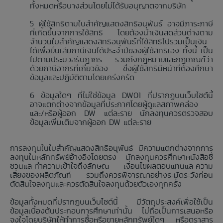
ทั้งหมดหรือบางส่วนโดยไม่ได้รับอนุญาตจากบริษัท
ผู้ใช้สิทธิตามใบสำคัญแสดงสิทธิอนุพันธ์ อาจมีภาระภาษี
ที่เกิดขึ้นจากการใช้สิทธิ โดยต้องนำเงินสดส่วนต่างตาม
จำนวนใบสำคัญแสดงสิทธิอนุพันธ์ที่ใช้สิทธิไปรวมเป็นเงิน
ได้เพื่อยื่นเสียภาษีเงินได้ประจำปีของผู้ใช้สิทธิเอง ทั้งนี้ เป็น
ไปตามประมวลรัษฎากร รวมถึงกฎหมายและกฎเกณฑ์ว่า
ด้วยภาษีอากรที่เกี่ยวข้อง ซึ่งผู้ใช้สิทธิมีหน้าที่ต้องศึกษา
ข้อมูลและปฏิบัติตามโดยเคร่งครัด
ข้อมูลใดๆ ที่ไม่ใช่ข้อมูล DW01 ที่ปรากฏบนเว็บไซต์นี้
อาจแตกต่างจากข้อมูลที่ประกาศโดยผู้ดูแลสภาพคล่อง
และ/หรือผู้ออก DW แต่ละราย นักลงทุนควรตรวจสอบ
ข้อมูลเพิ่มเติมจากผู้ออก DW แต่ละราย
การลงทุนในใบสำคัญแสดงสิทธิอนุพันธ์ มีความแตกต่างจากการ
ลงทุนในหลักทรัพย์อ้างอิงโดยตรง นักลงทุนควรศึกษาหนังสือชี้
ชวนและทำความเข้าใจถึงลักษณะ เงื่อนไขผลตอบแทนและความ
เสี่ยงของผลิตภัณฑ์ รวมถึงควรพิจารณาอย่างระมัดระวังก่อน
ตัดสินใจลงทุนและควรตัดสินใจลงทุนด้วยตัวเองทุกครั้ง
ข้อมูลทั้งหมดที่ปรากฏบนเว็บไซต์นี้ มีวัตถุประสงค์เพื่อใช้เป็น
ข้อมูลเบื้องต้นประกอบการศึกษาเท่านั้น ไม่ถือเป็นการเสนอหรือ
จูงใจโดยบริษัทให้ทำการซื้อหรือขายหลักทรัพย์ใดๆ หรือตราสาร