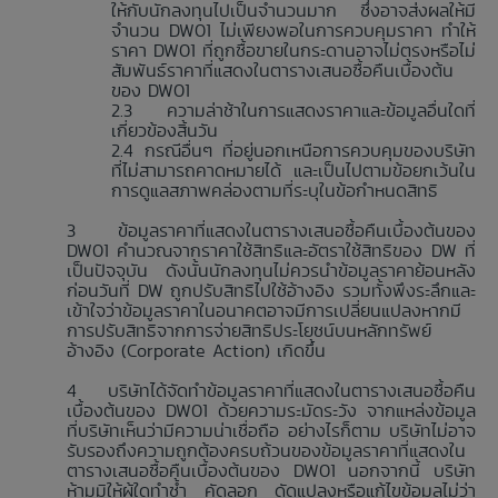
ให้กับนักลงทุนไปเป็นจำนวนมาก ซึ่งอาจส่งผลให้มี
จำนวน DW01 ไม่เพียงพอในการควบคุมราคา ทำให้
ราคา DW01 ที่ถูกซื้อขายในกระดานอาจไม่ตรงหรือไม่
สัมพันธ์ราคาที่แสดงในตารางเสนอซื้อคืนเบื้องต้น
ของ DW01
ความล่าช้าในการแสดงราคาและข้อมูลอื่นใดที่
เกี่ยวข้องสิ้นวัน
กรณีอื่นๆ ที่อยู่นอกเหนือการควบคุมของบริษัท
ที่ไม่สามารถคาดหมายได้ และเป็นไปตามข้อยกเว้นใน
การดูแลสภาพคล่องตามที่ระบุในข้อกำหนดสิทธิ
ข้อมูลราคาที่แสดงในตารางเสนอซื้อคืนเบื้องต้นของ
DW01 คำนวณจากราคาใช้สิทธิและอัตราใช้สิทธิของ DW ที่
เป็นปัจจุบัน ดังนั้นนักลงทุนไม่ควรนำข้อมูลราคาย้อนหลัง
ก่อนวันที่ DW ถูกปรับสิทธิไปใช้อ้างอิง รวมทั้งพึงระลึกและ
เข้าใจว่าข้อมูลราคาในอนาคตอาจมีการเปลี่ยนแปลงหากมี
การปรับสิทธิจากการจ่ายสิทธิประโยชน์บนหลักทรัพย์
อ้างอิง (Corporate Action) เกิดขึ้น
บริษัทได้จัดทำข้อมูลราคาที่แสดงในตารางเสนอซื้อคืน
เบื้องต้นของ DW01 ด้วยความระมัดระวัง จากแหล่งข้อมูล
ที่บริษัทเห็นว่ามีความน่าเชื่อถือ อย่างไรก็ตาม บริษัทไม่อาจ
รับรองถึงความถูกต้องครบถ้วนของข้อมูลราคาที่แสดงใน
ตารางเสนอซื้อคืนเบื้องต้นของ DW01 นอกจากนี้ บริษัท
ห้ามมิให้ผู้ใดทำซ้ำ คัดลอก ดัดแปลงหรือแก้ไขข้อมูลไม่ว่า