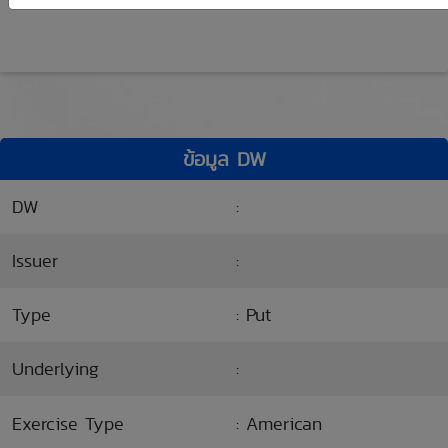
ข้อมูล DW
DW
:
Issuer
:
Type
: Put
Underlying
:
Exercise Type
: American