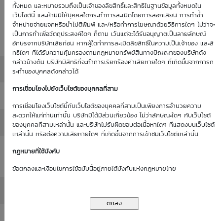
Historical
ทั้งหมด และหมายรวมถึงเป็นเจ้าของลิขสิทธิ์และสิทธิในฐานข้อมูลทั้งหมดใน
: 0.00%
0.00%
(as of 1
เว็บไซต์นี้ และห้ามมิให้บุคคลใดกระทำการละเมิดโดยการลอกเลียน การทำซ้ำ
Volatility
จำหน่ายจ่ายแจกหรือนำไปตีพิมพ์ และ/หรือทำการโฆษณาด้วยวิธีการใดๆ ไม่ว่าจะ
(as of 1
Jan 70)
เป็นการทำเพื่อวัตถุประสงค์ใดๆ ก็ตาม เว้นแต่จะได้รับอนุญาตเป็นลายลักษณ์
Jan 70)
อักษรจากบริษัทเสียก่อน หากผู้ใดทำการละเมิดลิขสิทธิ์ในความเป็นเจ้าของ และสิ
ทธิใดๆ ที่ได้รับความคุ้มครองตามกฏหมายทรัพย์สินทางปัญญาของบริษัทดัง
กล่าวข้างต้น บริษัทมีสิทธิที่จะทำการเรียกร้องค่าเสียหายใดๆ ที่เกิดขึ้นจากการก
Moneyness
: ATM / 0.00%
ระทำของบุคคลดังกล่าวได้
การเชื่อมโยงไปยังเว็บไซต์ของบุคคลที่สาม
Delta
: 0.00%
การเชื่อมโยงเว็บไซต์นี้กับเว็บไซต์ของบุคคลที่สามเป็นเพียงการอำนวยความ
สะดวกให้แก่ท่านเท่านั้น บริษัทมิได้มีส่วนเกี่ยวข้อง ไม่ว่าลักษณะใดๆ กับเว็บไซต์
All in Premium
: 0.00%
ของบุคคลที่สามเหล่านั้น และบริษัทไม่รับผิดชอบต่อเนื้อหาใดๆ ที่แสดงบนเว็บไซต์
เหล่านั้น หรือต่อความเสียหายใดๆ ที่เกิดขึ้นจากการเข้าชมเว็บไซต์เหล่านั้น
Intrinsic Value
กฏหมายที่ใช้บังคับ
: 0.00
(THB)
ข้อตกลงและเงื่อนไขการใช้ฉบับนี้อยู่ภายใต้บังคับแห่งกฏหมายไทย
Time Value (THB)
: 0.00
Outstanding
: -