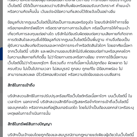
0.00
0.00
หรือความคิดเห็นของผู้นำเสนอเนื้อหาดังกล่าวเท่านั้น การที่เนื้อหานั้นปรากฏบน
เว็บไซต์นี้ มิได้เป็นการแสดงว่าบริษัทเห็นพ้องหรือยอมรับบทวิเคราะห์ คำแนะนำ
หรือความคิดเห็นนั้น เว้นแต่จะมีข้อความที่แสดงไว้ชัดแจ้งเป็นอย่างอื่น
Time Decay
TTM (days)
ข้อมูลที่ปรากฎบนเว็บไซต์นี้ไม่ถือเป็นการเสนอหรือจูงใจ โดยบริษัทให้ทำการซื้อ
หรือขายหลักทรัพย์ใดๆ หรือตราสารทางการเงินอื่นๆ หรือเป็นการให้คำแนะนำ
0.00 %
เกี่ยวกับการลงทุนแต่อย่างใด บริษัทไม่ต้องรับผิดชอบต่อความเสียหายที่เกิดจาก
การตัดสินใจลงทุนซึ่งใช้ข้อมูลที่ปรากฏบนเว็บไซต์นี้เป็นพื้นฐาน ท่านจึงต้องเป็น
ผู้รับความเสี่ยงภัยด้วยตนเองหากมีการกระทำหรือตัดสินใจใดๆ โดยอาศัยเนื้อหา
จากเว็บไซต์นี้ บริษัท และพนักงานของบริษัทไม่รับผิดชอบต่อท่านหรือบุคคลใดๆ
DW Indicators
ในความเสียหายที่เกิดขึ้น ไม่ว่าโดยทางตรงหรือทางอ้อม จากการใช้เนื้อหาบน
เว็บไซต์นี้ไม่ว่าด้วยเหตุใดๆ ซึ่งรวมถึง การที่เนื้อหานั้นไม่ถูกต้อง ผิดพลาด ไม่
Effective Gearing
: 0.00
ครบถ้วน ไม่เป็นไปตามเวลา ไม่สมบูรณ์ ถูกลบ ถูกแก้ไข มีข้อบกพร่อง ไม่
สามารถแสดงผล มีไวรัสคอมพิวเตอร์ หรือความขัดข้องของระบบสื่อสาร
Sensitivity
: 0.00
สิทธิในการเข้าถึง
บริษัทสงวนสิทธิในการปรับปรุงหรือแก้ไขเว็บไซต์หรือเนื้อหาใดๆ บนเว็บไซต์นี้ ใน
Time Decay (%)
: 0.00%
เวลาใดๆ นอกจากนี้ บริษัทสงวนสิทธิที่จะปฏิเสธหรือจำกัดการเข้าถึงเว็บไซต์นี้
ของบุคคลใด หรือจากเลขที่อยู่อินเทอร์เนตใด โดยไม่จำเป็นต้องบอกกล่าวหรือระบุ
เหตุผลในการดำเนินการนั้น
Implied Volatility
: 0.00%
สิทธิในทรัพย์สินทางปัญญา
:
บริษัทเป็นเจ้าของโดยถูกต้องและสมบูรณ์ตามกฏหมายแต่เพียงผู้เดียวในเว็บไซต์นี้