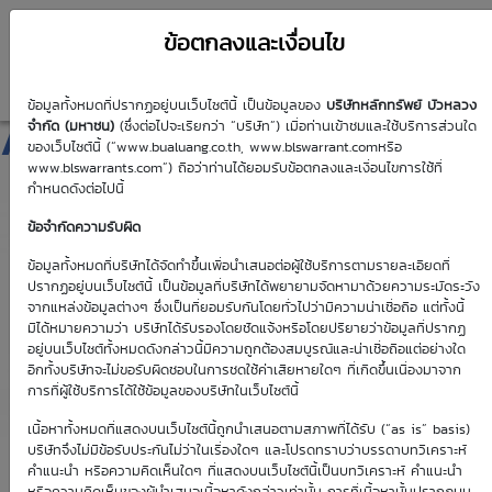
ข้อตกลงและเงื่อนไข
ข้อมูลทั้งหมดที่ปรากฏอยู่บนเว็บไซต์นี้ เป็นข้อมูลของ
บริษัทหลักทรัพย์ บัวหลวง
AOT01C2511A
จำกัด (มหาชน)
(ซึ่งต่อไปจะเรียกว่า “บริษัท”) เมื่อท่านเข้าชมและใช้บริการส่วนใด
ของเว็บไซต์นี้ (“www.bualuang.co.th, www.blswarrant.comหรือ
www.blswarrants.com”) ถือว่าท่านได้ยอมรับข้อตกลงและเงื่อนไขการใช้ที่
กำหนดดังต่อไปนี้
ข้อจำกัดความรับผิด
วันซื้อขายปัจจุบัน
9 ส.ค. 2569
ข้อมูลทั้งหมดที่บริษัทได้จัดทำขึ้นเพื่อนำเสนอต่อผู้ใช้บริการตามรายละเอียดที่
ปรากฏอยู่บนเว็บไซต์นี้ เป็นข้อมูลที่บริษัทได้พยายามจัดหามาด้วยความระมัดระวัง
วันซื้อขายวันแรก
วันซื้อขายวันสุดท้าย
จากแหล่งข้อมูลต่างๆ ซึ่งเป็นที่ยอมรับกันโดยทั่วไปว่ามีความน่าเชื่อถือ แต่ทั้งนี้
1 ม.ค. 2513
1 ม.ค. 2513
มิได้หมายความว่า บริษัทได้รับรองโดยชัดแจ้งหรือโดยปริยายว่าข้อมูลที่ปรากฏ
อยู่บนเว็บไซต์ทั้งหมดดังกล่าวนี้มีความถูกต้องสมบูรณ์และน่าเชื่อถือแต่อย่างใด
อีกทั้งบริษัทจะไม่ขอรับผิดชอบในการชดใช้ค่าเสียหายใดๆ ที่เกิดขึ้นเนื่องมาจาก
การที่ผู้ใช้บริการได้ใช้ข้อมูลของบริษัทในเว็บไซต์นี้
เนื้อหาทั้งหมดที่แสดงบนเว็บไซต์นี้ถูกนำเสนอตามสภาพที่ได้รับ (“as is” basis)
Effective Gearing
Sensitivity
บริษัทจึงไม่มีข้อรับประกันไม่ว่าในเรื่องใดๆ และโปรดทราบว่าบรรดาบทวิเคราะห์
คำแนะนำ หรือความคิดเห็นใดๆ ที่แสดงบนเว็บไซต์นี้เป็นบทวิเคราะห์ คำแนะนำ