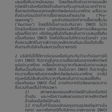
เสนอซื้อคืนจากนักลงทุน โดยเทียบกับช่วงราคาของหลัก
ทรัพย์อ้างอิงหรือดัชนีอ้างอิงตามที่ระบุตามช่วงเวลาทำการ
ซื้อขายปกติของตลาดหลักทรัพย์แห่งประเทศไทย แต่ไม่รวม
ถึงช่วงก่อนเปิดทำการซื้อขายรอบเช้าและบ่าย (“Pre-
opening”) และช่วงก่อนปิดทำการซื้อขายสิ้นวัน
(“Auction”) โดยมิได้เป็นการประกันราคา DW01 ไม่ว่า
ปัจจุบันหรืออนาคต บริษัทขอสงวนสิทธิในการเปลี่ยนแปลง
หรือแก้ไขราคา หรือข้อมูลอื่นใดที่แสดงในตารางเสนอซื้อคืน
เบื้องต้นของ DW01 โดยไม่ต้องแจ้งให้ทราบล่วงหน้า รวม
ถึงสงวนสิทธิในการพิจารณาหลักเกณฑ์และเงื่อนไขรับซื้อ
คืนตามที่บริษัทเห็นสมควรเป็นรายกรณี
บริษัทไม่ได้ให้การรับรองหรือรับประกันว่าจะดำเนินการให้
ราคา DW01 ที่ปรากฏในกระดานซื้อขายในตลาดหลักทรัพย์
แห่งประเทศไทย เคลื่อนไหวตามราคาที่แสดงในตารางเสนอ
ซื้อคืนเบื้องต้นของ DW01 ดังนั้นราคา DW01 ที่ปรากฏใน
กระดานซื้อขายในตลาดหลักทรัพย์แห่งประเทศไทย อาจไม่
ตรงหรือไม่สัมพันธ์กับราคาที่แสดงในตารางเสนอซื้อคืน
เบื้องต้นของ DW01 ทั้งนี้ อาจเกิดจากปัจจัยหลายประการ
ซึ่งรวมถึงแต่ไม่จำกัดเฉพาะ
สภาพคล่องของหลักทรัพย์อ้างอิงหรือดัชนี
อ้างอิง และ/หรือความผันผวนของราคาหลักทรัพย์
อ้างอิงหรือดัชนีอ้างอิง
การเก็งกำไรของนักลงทุนตามอุปสงค์อุปทานใน
ตลาด และ/หรือกรณีที่บริษัทกระจายการขาย DW01