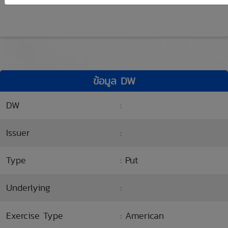
ข้อมูล DW
DW
:
Issuer
:
Type
: Put
Underlying
:
Exercise Type
: American