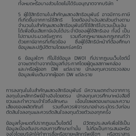
ทั้งหมดหรือบางส่วนโดยไม่ได้รับอนุญาตจากบริษัท
ผู้ใช้สิทธิตามใบสำคัญแสดงสิทธิอนุพันธ์ อาจมีภาระภาษี
ที่เกิดขึ้นจากการใช้สิทธิ โดยต้องนำเงินสดส่วนต่างตาม
จำนวนใบสำคัญแสดงสิทธิอนุพันธ์ที่ใช้สิทธิไปรวมเป็นเงิน
ได้เพื่อยื่นเสียภาษีเงินได้ประจำปีของผู้ใช้สิทธิเอง ทั้งนี้ เป็น
ไปตามประมวลรัษฎากร รวมถึงกฎหมายและกฎเกณฑ์ว่า
ด้วยภาษีอากรที่เกี่ยวข้อง ซึ่งผู้ใช้สิทธิมีหน้าที่ต้องศึกษา
ข้อมูลและปฏิบัติตามโดยเคร่งครัด
ข้อมูลใดๆ ที่ไม่ใช่ข้อมูล DW01 ที่ปรากฏบนเว็บไซต์นี้
อาจแตกต่างจากข้อมูลที่ประกาศโดยผู้ดูแลสภาพคล่อง
และ/หรือผู้ออก DW แต่ละราย นักลงทุนควรตรวจสอบ
ข้อมูลเพิ่มเติมจากผู้ออก DW แต่ละราย
การลงทุนในใบสำคัญแสดงสิทธิอนุพันธ์ มีความแตกต่างจากการ
ลงทุนในหลักทรัพย์อ้างอิงโดยตรง นักลงทุนควรศึกษาหนังสือชี้
ชวนและทำความเข้าใจถึงลักษณะ เงื่อนไขผลตอบแทนและความ
เสี่ยงของผลิตภัณฑ์ รวมถึงควรพิจารณาอย่างระมัดระวังก่อน
ตัดสินใจลงทุนและควรตัดสินใจลงทุนด้วยตัวเองทุกครั้ง
ข้อมูลทั้งหมดที่ปรากฏบนเว็บไซต์นี้ มีวัตถุประสงค์เพื่อใช้เป็น
ข้อมูลเบื้องต้นประกอบการศึกษาเท่านั้น ไม่ถือเป็นการเสนอหรือ
จูงใจโดยบริษัทให้ทำการซื้อหรือขายหลักทรัพย์ใดๆ หรือตราสาร