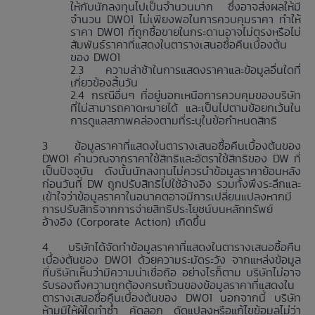
ให้กับนักลงทุนไปเป็นจำนวนมาก ซึ่งอาจส่งผลให้มี
จำนวน DW01 ไม่เพียงพอในการควบคุมราคา ทำให้
ราคา DW01 ที่ถูกซื้อขายในกระดานอาจไม่ตรงหรือไม่
สัมพันธ์ราคาที่แสดงในตารางเสนอซื้อคืนเบื้องต้น
ของ DW01
ความล่าช้าในการแสดงราคาและข้อมูลอื่นใดที่
เกี่ยวข้องสิ้นวัน
กรณีอื่นๆ ที่อยู่นอกเหนือการควบคุมของบริษัท
ที่ไม่สามารถคาดหมายได้ และเป็นไปตามข้อยกเว้นใน
การดูแลสภาพคล่องตามที่ระบุในข้อกำหนดสิทธิ
ข้อมูลราคาที่แสดงในตารางเสนอซื้อคืนเบื้องต้นของ
DW01 คำนวณจากราคาใช้สิทธิและอัตราใช้สิทธิของ DW ที่
เป็นปัจจุบัน ดังนั้นนักลงทุนไม่ควรนำข้อมูลราคาย้อนหลัง
ก่อนวันที่ DW ถูกปรับสิทธิไปใช้อ้างอิง รวมทั้งพึงระลึกและ
เข้าใจว่าข้อมูลราคาในอนาคตอาจมีการเปลี่ยนแปลงหากมี
การปรับสิทธิจากการจ่ายสิทธิประโยชน์บนหลักทรัพย์
อ้างอิง (Corporate Action) เกิดขึ้น
บริษัทได้จัดทำข้อมูลราคาที่แสดงในตารางเสนอซื้อคืน
เบื้องต้นของ DW01 ด้วยความระมัดระวัง จากแหล่งข้อมูล
ที่บริษัทเห็นว่ามีความน่าเชื่อถือ อย่างไรก็ตาม บริษัทไม่อาจ
รับรองถึงความถูกต้องครบถ้วนของข้อมูลราคาที่แสดงใน
ตารางเสนอซื้อคืนเบื้องต้นของ DW01 นอกจากนี้ บริษัท
ห้ามมิให้ผู้ใดทำซ้ำ คัดลอก ดัดแปลงหรือแก้ไขข้อมูลไม่ว่า