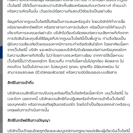
0.00
0.00
หรือความคิดเห็นของผู้นำเสนอเนื้อหาดังกล่าวเท่านั้น การที่เนื้อหานั้นปรากฏบน
เว็บไซต์นี้ มิได้เป็นการแสดงว่าบริษัทเห็นพ้องหรือยอมรับบทวิเคราะห์ คำแนะนำ
หรือความคิดเห็นนั้น เว้นแต่จะมีข้อความที่แสดงไว้ชัดแจ้งเป็นอย่างอื่น
Time Decay
TTM (days)
ข้อมูลที่ปรากฎบนเว็บไซต์นี้ไม่ถือเป็นการเสนอหรือจูงใจ โดยบริษัทให้ทำการซื้อ
หรือขายหลักทรัพย์ใดๆ หรือตราสารทางการเงินอื่นๆ หรือเป็นการให้คำแนะนำ
0.00 %
เกี่ยวกับการลงทุนแต่อย่างใด บริษัทไม่ต้องรับผิดชอบต่อความเสียหายที่เกิดจาก
การตัดสินใจลงทุนซึ่งใช้ข้อมูลที่ปรากฏบนเว็บไซต์นี้เป็นพื้นฐาน ท่านจึงต้องเป็น
ผู้รับความเสี่ยงภัยด้วยตนเองหากมีการกระทำหรือตัดสินใจใดๆ โดยอาศัยเนื้อหา
จากเว็บไซต์นี้ บริษัท และพนักงานของบริษัทไม่รับผิดชอบต่อท่านหรือบุคคลใดๆ
DW Indicators
ในความเสียหายที่เกิดขึ้น ไม่ว่าโดยทางตรงหรือทางอ้อม จากการใช้เนื้อหาบน
เว็บไซต์นี้ไม่ว่าด้วยเหตุใดๆ ซึ่งรวมถึง การที่เนื้อหานั้นไม่ถูกต้อง ผิดพลาด ไม่
Effective Gearing
: 0.00
ครบถ้วน ไม่เป็นไปตามเวลา ไม่สมบูรณ์ ถูกลบ ถูกแก้ไข มีข้อบกพร่อง ไม่
สามารถแสดงผล มีไวรัสคอมพิวเตอร์ หรือความขัดข้องของระบบสื่อสาร
Sensitivity
: 0.00
สิทธิในการเข้าถึง
บริษัทสงวนสิทธิในการปรับปรุงหรือแก้ไขเว็บไซต์หรือเนื้อหาใดๆ บนเว็บไซต์นี้ ใน
Time Decay (%)
: 0.00%
เวลาใดๆ นอกจากนี้ บริษัทสงวนสิทธิที่จะปฏิเสธหรือจำกัดการเข้าถึงเว็บไซต์นี้
ของบุคคลใด หรือจากเลขที่อยู่อินเทอร์เนตใด โดยไม่จำเป็นต้องบอกกล่าวหรือระบุ
เหตุผลในการดำเนินการนั้น
Implied Volatility
: 0.00%
สิทธิในทรัพย์สินทางปัญญา
:
บริษัทเป็นเจ้าของโดยถูกต้องและสมบูรณ์ตามกฏหมายแต่เพียงผู้เดียวในเว็บไซต์นี้