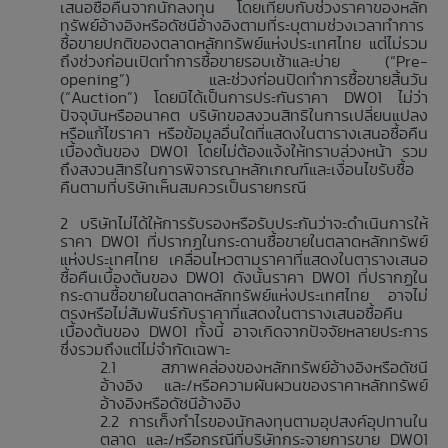
เสนอซื้อคืนจากนักลงทุน โดยเทียบกับช่วงราคาของหลัก
ทรัพย์อ้างอิงหรือดัชนีอ้างอิงตามที่ระบุตามช่วงเวลาทำการ
ซื้อขายปกติของตลาดหลักทรัพย์แห่งประเทศไทย แต่ไม่รวม
ถึงช่วงก่อนเปิดทำการซื้อขายรอบเช้าและบ่าย (“Pre-
opening”) และช่วงก่อนปิดทำการซื้อขายสิ้นวัน
(“Auction”) โดยมิได้เป็นการประกันราคา DW01 ไม่ว่า
ปัจจุบันหรืออนาคต บริษัทขอสงวนสิทธิในการเปลี่ยนแปลง
หรือแก้ไขราคา หรือข้อมูลอื่นใดที่แสดงในตารางเสนอซื้อคืน
เบื้องต้นของ DW01 โดยไม่ต้องแจ้งให้ทราบล่วงหน้า รวม
ถึงสงวนสิทธิในการพิจารณาหลักเกณฑ์และเงื่อนไขรับซื้อ
คืนตามที่บริษัทเห็นสมควรเป็นรายกรณี
บริษัทไม่ได้ให้การรับรองหรือรับประกันว่าจะดำเนินการให้
ราคา DW01 ที่ปรากฏในกระดานซื้อขายในตลาดหลักทรัพย์
แห่งประเทศไทย เคลื่อนไหวตามราคาที่แสดงในตารางเสนอ
ซื้อคืนเบื้องต้นของ DW01 ดังนั้นราคา DW01 ที่ปรากฏใน
กระดานซื้อขายในตลาดหลักทรัพย์แห่งประเทศไทย อาจไม่
ตรงหรือไม่สัมพันธ์กับราคาที่แสดงในตารางเสนอซื้อคืน
เบื้องต้นของ DW01 ทั้งนี้ อาจเกิดจากปัจจัยหลายประการ
ซึ่งรวมถึงแต่ไม่จำกัดเฉพาะ
สภาพคล่องของหลักทรัพย์อ้างอิงหรือดัชนี
อ้างอิง และ/หรือความผันผวนของราคาหลักทรัพย์
อ้างอิงหรือดัชนีอ้างอิง
การเก็งกำไรของนักลงทุนตามอุปสงค์อุปทานใน
ตลาด และ/หรือกรณีที่บริษัทกระจายการขาย DW01