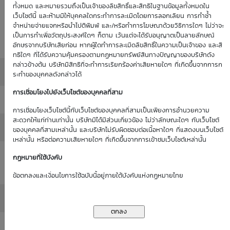
Historical
ทั้งหมด และหมายรวมถึงเป็นเจ้าของลิขสิทธิ์และสิทธิในฐานข้อมูลทั้งหมดใน
: 0.00%
0.00%
(as of 1
เว็บไซต์นี้ และห้ามมิให้บุคคลใดกระทำการละเมิดโดยการลอกเลียน การทำซ้ำ
Volatility
จำหน่ายจ่ายแจกหรือนำไปตีพิมพ์ และ/หรือทำการโฆษณาด้วยวิธีการใดๆ ไม่ว่าจะ
(as of 1
Jan 70)
เป็นการทำเพื่อวัตถุประสงค์ใดๆ ก็ตาม เว้นแต่จะได้รับอนุญาตเป็นลายลักษณ์
Jan 70)
อักษรจากบริษัทเสียก่อน หากผู้ใดทำการละเมิดลิขสิทธิ์ในความเป็นเจ้าของ และสิ
ทธิใดๆ ที่ได้รับความคุ้มครองตามกฏหมายทรัพย์สินทางปัญญาของบริษัทดัง
กล่าวข้างต้น บริษัทมีสิทธิที่จะทำการเรียกร้องค่าเสียหายใดๆ ที่เกิดขึ้นจากการก
Moneyness
: ATM / 0.00%
ระทำของบุคคลดังกล่าวได้
การเชื่อมโยงไปยังเว็บไซต์ของบุคคลที่สาม
Delta
: 0.00%
การเชื่อมโยงเว็บไซต์นี้กับเว็บไซต์ของบุคคลที่สามเป็นเพียงการอำนวยความ
สะดวกให้แก่ท่านเท่านั้น บริษัทมิได้มีส่วนเกี่ยวข้อง ไม่ว่าลักษณะใดๆ กับเว็บไซต์
All in Premium
: 0.00%
ของบุคคลที่สามเหล่านั้น และบริษัทไม่รับผิดชอบต่อเนื้อหาใดๆ ที่แสดงบนเว็บไซต์
เหล่านั้น หรือต่อความเสียหายใดๆ ที่เกิดขึ้นจากการเข้าชมเว็บไซต์เหล่านั้น
Intrinsic Value
กฏหมายที่ใช้บังคับ
: 0.00
(THB)
ข้อตกลงและเงื่อนไขการใช้ฉบับนี้อยู่ภายใต้บังคับแห่งกฏหมายไทย
Time Value (THB)
: 0.00
Outstanding
: -