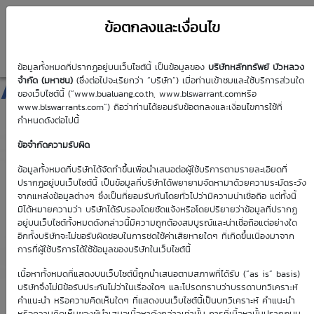
ข้อตกลงและเงื่อนไข
ข้อมูลทั้งหมดที่ปรากฏอยู่บนเว็บไซต์นี้ เป็นข้อมูลของ
บริษัทหลักทรัพย์ บัวหลวง
AOT01C2607A
จำกัด (มหาชน)
(ซึ่งต่อไปจะเรียกว่า “บริษัท”) เมื่อท่านเข้าชมและใช้บริการส่วนใด
ของเว็บไซต์นี้ (“www.bualuang.co.th, www.blswarrant.comหรือ
www.blswarrants.com”) ถือว่าท่านได้ยอมรับข้อตกลงและเงื่อนไขการใช้ที่
กำหนดดังต่อไปนี้
ข้อจำกัดความรับผิด
วันซื้อขายปัจจุบัน
6 ส.ค. 2569
ข้อมูลทั้งหมดที่บริษัทได้จัดทำขึ้นเพื่อนำเสนอต่อผู้ใช้บริการตามรายละเอียดที่
ปรากฏอยู่บนเว็บไซต์นี้ เป็นข้อมูลที่บริษัทได้พยายามจัดหามาด้วยความระมัดระวัง
วันซื้อขายวันแรก
วันซื้อขายวันสุดท้าย
จากแหล่งข้อมูลต่างๆ ซึ่งเป็นที่ยอมรับกันโดยทั่วไปว่ามีความน่าเชื่อถือ แต่ทั้งนี้
1 ม.ค. 2513
1 ม.ค. 2513
มิได้หมายความว่า บริษัทได้รับรองโดยชัดแจ้งหรือโดยปริยายว่าข้อมูลที่ปรากฏ
อยู่บนเว็บไซต์ทั้งหมดดังกล่าวนี้มีความถูกต้องสมบูรณ์และน่าเชื่อถือแต่อย่างใด
อีกทั้งบริษัทจะไม่ขอรับผิดชอบในการชดใช้ค่าเสียหายใดๆ ที่เกิดขึ้นเนื่องมาจาก
การที่ผู้ใช้บริการได้ใช้ข้อมูลของบริษัทในเว็บไซต์นี้
เนื้อหาทั้งหมดที่แสดงบนเว็บไซต์นี้ถูกนำเสนอตามสภาพที่ได้รับ (“as is” basis)
Effective Gearing
Sensitivity
บริษัทจึงไม่มีข้อรับประกันไม่ว่าในเรื่องใดๆ และโปรดทราบว่าบรรดาบทวิเคราะห์
คำแนะนำ หรือความคิดเห็นใดๆ ที่แสดงบนเว็บไซต์นี้เป็นบทวิเคราะห์ คำแนะนำ