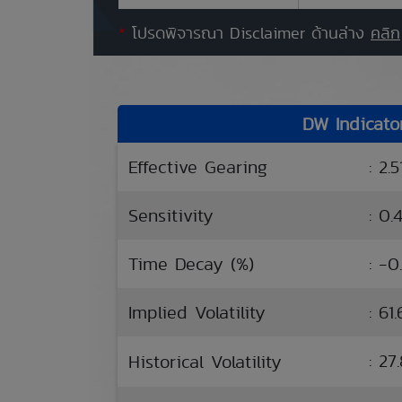
*
โปรดพิจารณา Disclaimer ด้านล่าง
คลิก
DW Indicato
Effective Gearing
: 2.5
Sensitivity
: 0.
Time Decay (%)
: -0
Implied Volatility
: 61
: 2
Historical Volatility