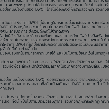
มช่วงเวลาทำการซื้อขายปกติของตลาดหลักทรัพย์แห่งประเทศไทย แต่ไม่รวม
นวัน (“Auction”) โดยมิได้เป็นการประกันราคา DW01 ไม่ว่าปัจจุบันห
สนอซื้อคืนเบื้องต้นของ DW01 โดยไม่ต้องแจ้งให้ทราบล่วงหน้า รวมถึง
่าจะดำเนินการให้ราคา DW01 ที่ปรากฏในกระดานซื้อขายในตลาดหลักทรัพ
า DW01 ที่ปรากฏในกระดานซื้อขายในตลาดหลักทรัพย์แห่งประเทศไทย อาจ
กปัจจัยหลายประการ ซึ่งรวมถึงแต่ไม่จำกัดเฉพาะ
อดัชนีอ้างอิง และ/หรือความผันผวนของราคาหลักทรัพย์อ้างอิงหรือดัชน
งค์อุปทานในตลาด และ/หรือกรณีที่บริษัทกระจายการขาย DW01 ให้กับ
ห้ราคา DW01 ที่ถูกซื้อขายในกระดานอาจไม่ตรงหรือไม่สัมพันธ์ราคาที
่นใดที่เกี่ยวข้องสิ้นวัน
คุมของบริษัทที่ไม่สามารถคาดหมายได้ และเป็นไปตามข้อยกเว้นในการดูแ
้องต้นของ DW01 คำนวณจากราคาใช้สิทธิและอัตราใช้สิทธิของ DW ที่เป็
ง รวมทั้งพึงระลึกและเข้าใจว่าข้อมูลราคาในอนาคตอาจมีการเปลี่ยนแปล
นอซื้อคืนเบื้องต้นของ DW01 ด้วยความระมัดระวัง จากแหล่งข้อมูล ที่บริ
าคาที่แสดงในตารางเสนอซื้อคืนเบื้องต้นของ DW01 นอกจากนี้ บริษัทห้
จากบริษัท
 อาจมีภาระภาษีที่เกิดขึ้นจากการใช้สิทธิ โดยต้องนำเงินสดส่วนต่างตาม
ใช้สิทธิเอง ทั้งนี้ เป็นไปตามประมวลรัษฎากร รวมถึงกฎหมายและกฎเกณฑ์ว่าด้