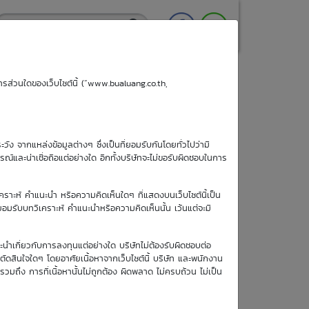
ริการส่วนใดของเว็บไซต์นี้ (“www.bualuang.co.th,
ะวัง จากแหล่งข้อมูลต่างๆ ซึ่งเป็นที่ยอมรับกันโดยทั่วไปว่ามี
ูรณ์และน่าเชื่อถือแต่อย่างใด อีกทั้งบริษัทจะไม่ขอรับผิดชอบในการ
เคราะห์ คำแนะนำ หรือความคิดเห็นใดๆ ที่แสดงบนเว็บไซต์นี้เป็น
อยอมรับบทวิเคราะห์ คำแนะนำหรือความคิดเห็นนั้น เว้นแต่จะมี
วันซื้อขายวัน
ะนำเกี่ยวกับการลงทุนแต่อย่างใด บริษัทไม่ต้องรับผิดชอบต่อ
สุดท้าย
อตัดสินใจใดๆ โดยอาศัยเนื้อหาจากเว็บไซต์นี้ บริษัท และพนักงาน
11 พ.ค. 2570
รวมถึง การที่เนื้อหานั้นไม่ถูกต้อง ผิดพลาด ไม่ครบถ้วน ไม่เป็น