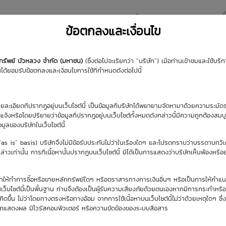
y DW
Highlight DW
มุมความรู้
DW Search
ข้อตกลงและเงื่อนไข
กทรัพย์ บัวหลวง จำกัด (มหาชน)
(ซึ่งต่อไปจะเรียกว่า “บริษัท”) เมื่อท่านเข้าชมและใช้บ
้ยอมรับข้อตกลงและเงื่อนไขการใช้ที่กำหนดดังต่อไปนี้
รายละเอียดที่ปรากฏอยู่บนเว็บไซต์นี้ เป็นข้อมูลที่บริษัทได้พยายามจัดหามาด้วยความระมัดร
ัดแจ้งหรือโดยปริยายว่าข้อมูลที่ปรากฏอยู่บนเว็บไซต์ทั้งหมดดังกล่าวนี้มีความถูกต้องสมบ
้อมูลของบริษัทในเว็บไซต์นี้
ยปัจจุบัน
(“as is” basis) บริษัทจึงไม่มีข้อรับประกันไม่ว่าในเรื่องใดๆ และโปรดทราบว่าบรรดาบทวิ
 2569
าวเท่านั้น การที่เนื้อหานั้นปรากฏบนเว็บไซต์นี้ มิได้เป็นการแสดงว่าบริษัทเห็นพ้องหรื
ิษัทให้ทำการซื้อหรือขายหลักทรัพย์ใดๆ หรือตราสารทางการเงินอื่นๆ หรือเป็นการให้คำแน
เว็บไซต์นี้เป็นพื้นฐาน ท่านจึงต้องเป็นผู้รับความเสี่ยงภัยด้วยตนเองหากมีการกระทำหรื
ขึ้น ไม่ว่าโดยทางตรงหรือทางอ้อม จากการใช้เนื้อหาบนเว็บไซต์นี้ไม่ว่าด้วยเหตุใดๆ ซึ่ง
รถแสดงผล มีไวรัสคอมพิวเตอร์ หรือความขัดข้องของระบบสื่อสาร