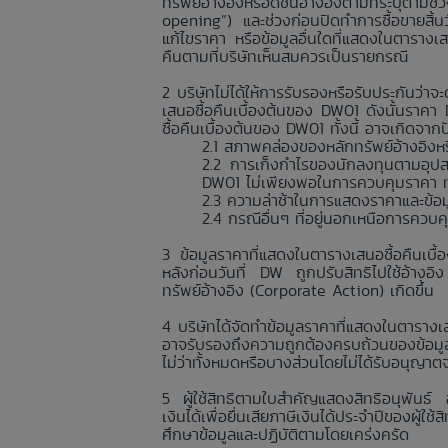
ทรัพย์อ้างอิงหรือดัชนีอ้างอิงตามที่ระบุตา
opening”) และช่วงก่อนปิดทำการซื้อขายสิ้
แก้ไขราคา หรือข้อมูลอื่นใดที่แสดงในตารางเ
คืนตามที่บริษัทเห็นสมควรเป็นรายกรณี
บริษัทไม่ได้ให้การรับรองหรือรับประกันว
เสนอซื้อคืนเบื้องต้นของ DW01 ดังนั้นราค
ซื้อคืนเบื้องต้นของ DW01 ทั้งนี้ อาจเกิดจา
สภาพคล่องของหลักทรัพย์อ้างอิงหรื
การเก็งกำไรของนักลงทุนตามอุปส
DW01 ไม่เพียงพอในการควบคุมราคา ทำใ
ความล่าช้าในการแสดงราคาและข้อมูลอื
กรณีอื่นๆ ที่อยู่นอกเหนือการควบ
ข้อมูลราคาที่แสดงในตารางเสนอซื้อคืนเบื
หลังก่อนวันที่ DW ถูกปรับสิทธิไปใช้อ้างอิ
ทรัพย์อ้างอิง (Corporate Action) เกิดขึ้น
บริษัทได้จัดทำข้อมูลราคาที่แสดงในตารางเส
อาจรับรองถึงความถูกต้องครบถ้วนของข้อมูลร
ไม่ว่าทั้งหมดหรือบางส่วนโดยไม่ได้รับอนุญาต
ผู้ใช้สิทธิตามใบสำคัญแสดงสิทธิอนุพันธ์
เงินได้เพื่อยื่นเสียภาษีเงินได้ประจำปีของผู้
ศึกษาข้อมูลและปฏิบัติตามโดยเคร่งครัด