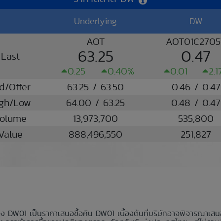
Underlying
DW
AOT
AOT01C2705
63.25
0.47
Last
0.25
0.40%
0.01
2.
d/Offer
63.25 / 63.50
0.46 / 0.47
gh/Low
64.00 / 63.25
0.48 / 0.47
olume
13,973,700
535,800
Value
888,496,550
251,827
อง DW01 เป็นราคาเสนอซื้อคืน DW01 เบื้องต้นที่บริษัทอาจพิจารณาเส