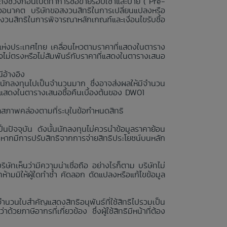
ถึงช่วงก่อนเปิดทำการซื้อขายรอบเช้าและบ่าย (“Pre-
รืออนาคต บริษัทขอสงวนสิทธิในการเปลี่ยนแปลงหรือ
สงวนสิทธิในการพิจารณาหลักเกณฑ์และเงื่อนไขรับซื้อ
ย์แห่งประเทศไทย เคลื่อนไหวตามราคาที่แสดงในตาราง
ไม่ตรงหรือไม่สัมพันธ์กับราคาที่แสดงในตารางเสนอ
ีอ้างอิง
นักลงทุนไปเป็นจำนวนมาก ซึ่งอาจส่งผลให้มีจำนวน
่แสดงในตารางเสนอซื้อคืนเบื้องต้นของ DW01
ลสภาพคล่องตามที่ระบุในข้อกำหนดสิทธิ
นปัจจุบัน ดังนั้นนักลงทุนไม่ควรนำข้อมูลราคาย้อน
งหากมีการปรับสิทธิจากการจ่ายสิทธิประโยชน์บนหลัก
ษัทเห็นว่ามีความน่าเชื่อถือ อย่างไรก็ตาม บริษัทไม่
ามมิให้ผู้ใดทำซ้ำ คัดลอก ดัดแปลงหรือแก้ไขข้อมูล
จำนวนใบสำคัญแสดงสิทธิอนุพันธ์ที่ใช้สิทธิไปรวมเป็น
วยภาษีอากรที่เกี่ยวข้อง ซึ่งผู้ใช้สิทธิมีหน้าที่ต้อง