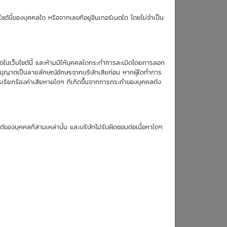
TTM (days)
ซต์นี้ของบุคคลใด หรือจากเลขที่อยู่อินเทอร์เนตใด โดยไม่จำเป็น
184
หมดในเว็บไซต์นี้ และห้ามมิให้บุคคลใดกระทำการละเมิดโดยการลอก
บอนุญาตเป็นลายลักษณ์อักษรจากบริษัทเสียก่อน หากผู้ใดทำการ
รเรียกร้องค่าเสียหายใดๆ ที่เกิดขึ้นจากการกระทำของบุคคลดัง
Simulate Click
ซต์ของบุคคลที่สามเหล่านั้น และบริษัทไม่รับผิดชอบต่อเนื้อหาใดๆ
17
18
19
20
Aug
Aug
Aug
Aug
26
26
26
26
0.41
0.41
0.41
0.41
0.42
0.41
0.41
0.41