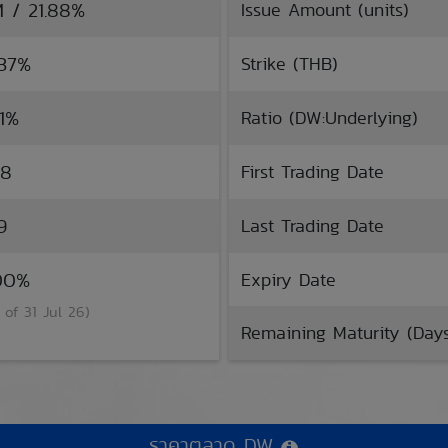
M / 21.88%
Issue Amount (units)
.37%
Strike (THB)
11%
Ratio (DW:Underlying)
28
First Trading Date
9
Last Trading Date
.00%
Expiry Date
 of 31 Jul 26)
Remaining Maturity (Day
ราคาตลาด DW