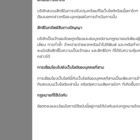
สิทธิในการเข้าถึง
Effective Gearing
บริษัทสงวนสิทธิในการปรับปรุงหรือแก้ไขเว็บไซต์หรือเนื้อหาใดๆ บ
2.51
ต้องบอกกล่าวหรือระบุเหตุผลในการดำเนินการนั้น
สิทธิในทรัพย์สินทางปัญญา
บริษัทเป็นเจ้าของโดยถูกต้องและสมบูรณ์ตามกฏหมายแต่เพียงผู้เด
ตารางเสนอซื้อคืนเบื้องต้
เลียน การทำซ้ำ จำหน่ายจ่ายแจกหรือนำไปตีพิมพ์ และ/หรือทำกา
ละเมิดลิขสิทธิ์ในความเป็นเจ้าของ และสิทธิใดๆ ที่ได้รับความ
กล่าวได้
การเชื่อมโยงไปยังเว็บไซต์ของบุคคลที่สาม
การเชื่อมโยงเว็บไซต์นี้กับเว็บไซต์ของบุคคลที่สามเป็นเพียงการอ
ที่แสดงบนเว็บไซต์เหล่านั้น หรือต่อความเสียหายใดๆ ที่เกิดขึ้นจา
6
AOT
Aug
กฏหมายที่ใช้บังคับ
Bid | Offer
26
ข้อตกลงและเงื่อนไขการใช้ฉบับนี้อยู่ภายใต้บังคับแห่งกฏหมายไท
60.75
61.00
0.42
61.00
61.25
0.42