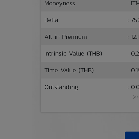
Moneyness
: IT
Delta
: 75
All in Premium
: 12.
Intrinsic Value (THB)
: 0.
Time Value (THB)
: 0.1
Outstanding
: 0
(as