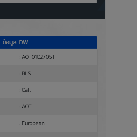
ข้อมูล DW
: AOT01C2705T
: BLS
: Call
: AOT
: European