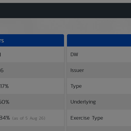
rs
1
DW
46
Issuer
.17%
Type
.60%
Underlying
7.84%
Exercise Type
(as of 5 Aug 26)