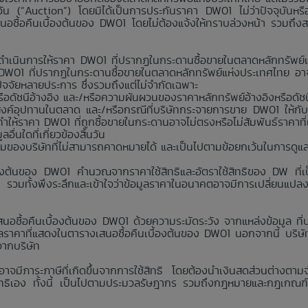
นวัน (“Auction”) โดยมิได้เป็นการประกันราคา DW01 ไม่ว่าปัจจุบันห
สนอซื้อคืนเบื้องต้นของ DW01 โดยไม่ต้องแจ้งให้ทราบล่วงหน้า รวมถึง
่าจะดำเนินการให้ราคา DW01 ที่ปรากฏในกระดานซื้อขายในตลาดหลักทรัพ
า DW01 ที่ปรากฏในกระดานซื้อขายในตลาดหลักทรัพย์แห่งประเทศไทย อาจ
กปัจจัยหลายประการ ซึ่งรวมถึงแต่ไม่จำกัดเฉพาะ
อดัชนีอ้างอิง และ/หรือความผันผวนของราคาหลักทรัพย์อ้างอิงหรือดัชน
งค์อุปทานในตลาด และ/หรือกรณีที่บริษัทกระจายการขาย DW01 ให้กับ
ห้ราคา DW01 ที่ถูกซื้อขายในกระดานอาจไม่ตรงหรือไม่สัมพันธ์ราคาที
่นใดที่เกี่ยวข้องสิ้นวัน
คุมของบริษัทที่ไม่สามารถคาดหมายได้ และเป็นไปตามข้อยกเว้นในการดูแ
้องต้นของ DW01 คำนวณจากราคาใช้สิทธิและอัตราใช้สิทธิของ DW ที่เป็
ง รวมทั้งพึงระลึกและเข้าใจว่าข้อมูลราคาในอนาคตอาจมีการเปลี่ยนแปล
นอซื้อคืนเบื้องต้นของ DW01 ด้วยความระมัดระวัง จากแหล่งข้อมูล ที่บริ
าคาที่แสดงในตารางเสนอซื้อคืนเบื้องต้นของ DW01 นอกจากนี้ บริษัทห้
จากบริษัท
 อาจมีภาระภาษีที่เกิดขึ้นจากการใช้สิทธิ โดยต้องนำเงินสดส่วนต่างตาม
ใช้สิทธิเอง ทั้งนี้ เป็นไปตามประมวลรัษฎากร รวมถึงกฎหมายและกฎเกณฑ์ว่าด้