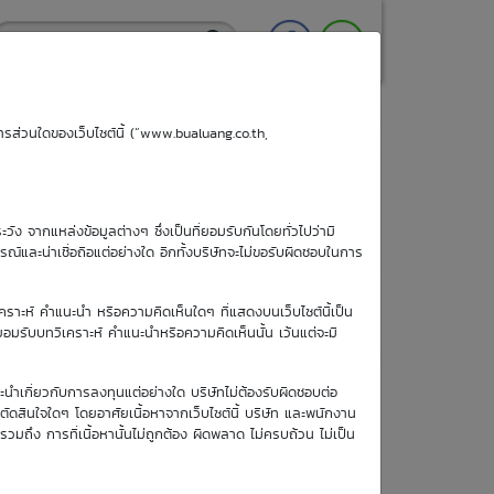
ริการส่วนใดของเว็บไซต์นี้ (“www.bualuang.co.th,
ะวัง จากแหล่งข้อมูลต่างๆ ซึ่งเป็นที่ยอมรับกันโดยทั่วไปว่ามี
ูรณ์และน่าเชื่อถือแต่อย่างใด อีกทั้งบริษัทจะไม่ขอรับผิดชอบในการ
เคราะห์ คำแนะนำ หรือความคิดเห็นใดๆ ที่แสดงบนเว็บไซต์นี้เป็น
อยอมรับบทวิเคราะห์ คำแนะนำหรือความคิดเห็นนั้น เว้นแต่จะมี
วันซื้อขายวัน
ะนำเกี่ยวกับการลงทุนแต่อย่างใด บริษัทไม่ต้องรับผิดชอบต่อ
สุดท้าย
อตัดสินใจใดๆ โดยอาศัยเนื้อหาจากเว็บไซต์นี้ บริษัท และพนักงาน
1 ม.ค. 2513
รวมถึง การที่เนื้อหานั้นไม่ถูกต้อง ผิดพลาด ไม่ครบถ้วน ไม่เป็น