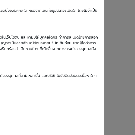
TTM (days)
ซต์นี้ของบุคคลใด หรือจากเลขที่อยู่อินเทอร์เนตใด โดยไม่จำเป็น
หมดในเว็บไซต์นี้ และห้ามมิให้บุคคลใดกระทำการละเมิดโดยการลอก
บอนุญาตเป็นลายลักษณ์อักษรจากบริษัทเสียก่อน หากผู้ใดทำการ
ข้อมูล DW
รเรียกร้องค่าเสียหายใดๆ ที่เกิดขึ้นจากการกระทำของบุคคลดัง
:
ซต์ของบุคคลที่สามเหล่านั้น และบริษัทไม่รับผิดชอบต่อเนื้อหาใดๆ
:
: Put
:
: American