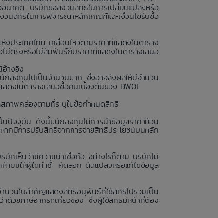
รืออนาคต บริษัทขอสงวนสิทธิในการเปลี่ยนแปลงหรือ
สงวนสิทธิในการพิจารณาหลักเกณฑ์และเงื่อนไขรับซื้อ
ย์แห่งประเทศไทย เคลื่อนไหวตามราคาที่แสดงในตาราง
ไม่ตรงหรือไม่สัมพันธ์กับราคาที่แสดงในตารางเสนอ
ีอ้างอิง
นักลงทุนไปเป็นจำนวนมาก ซึ่งอาจส่งผลให้มีจำนวน
่แสดงในตารางเสนอซื้อคืนเบื้องต้นของ DW01
ลสภาพคล่องตามที่ระบุในข้อกำหนดสิทธิ
นปัจจุบัน ดังนั้นนักลงทุนไม่ควรนำข้อมูลราคาย้อน
งหากมีการปรับสิทธิจากการจ่ายสิทธิประโยชน์บนหลัก
ษัทเห็นว่ามีความน่าเชื่อถือ อย่างไรก็ตาม บริษัทไม่
ามมิให้ผู้ใดทำซ้ำ คัดลอก ดัดแปลงหรือแก้ไขข้อมูล
จำนวนใบสำคัญแสดงสิทธิอนุพันธ์ที่ใช้สิทธิไปรวมเป็น
วยภาษีอากรที่เกี่ยวข้อง ซึ่งผู้ใช้สิทธิมีหน้าที่ต้อง