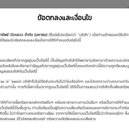
y DW
Highlight DW
มุมความรู้
DW Search
ข้อตกลงและเงื่อนไข
กทรัพย์ บัวหลวง จำกัด (มหาชน)
(ซึ่งต่อไปจะเรียกว่า “บริษัท”) เมื่อท่านเข้าชมและใช้บ
้ยอมรับข้อตกลงและเงื่อนไขการใช้ที่กำหนดดังต่อไปนี้
รายละเอียดที่ปรากฏอยู่บนเว็บไซต์นี้ เป็นข้อมูลที่บริษัทได้พยายามจัดหามาด้วยความระมัดร
ัดแจ้งหรือโดยปริยายว่าข้อมูลที่ปรากฏอยู่บนเว็บไซต์ทั้งหมดดังกล่าวนี้มีความถูกต้องสมบ
้อมูลของบริษัทในเว็บไซต์นี้
(“as is” basis) บริษัทจึงไม่มีข้อรับประกันไม่ว่าในเรื่องใดๆ และโปรดทราบว่าบรรดาบทวิ
าวเท่านั้น การที่เนื้อหานั้นปรากฏบนเว็บไซต์นี้ มิได้เป็นการแสดงว่าบริษัทเห็นพ้องหรื
ิษัทให้ทำการซื้อหรือขายหลักทรัพย์ใดๆ หรือตราสารทางการเงินอื่นๆ หรือเป็นการให้คำแน
เว็บไซต์นี้เป็นพื้นฐาน ท่านจึงต้องเป็นผู้รับความเสี่ยงภัยด้วยตนเองหากมีการกระทำหรื
ขึ้น ไม่ว่าโดยทางตรงหรือทางอ้อม จากการใช้เนื้อหาบนเว็บไซต์นี้ไม่ว่าด้วยเหตุใดๆ ซึ่ง
รถแสดงผล มีไวรัสคอมพิวเตอร์ หรือความขัดข้องของระบบสื่อสาร