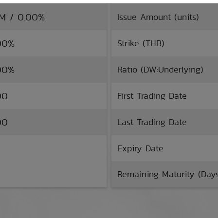
TM / 0.00%
Issue Amount (units)
.00%
Strike (THB)
.00%
Ratio (DW:Underlying)
00
First Trading Date
00
Last Trading Date
Expiry Date
Remaining Maturity (Day