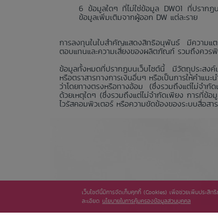
ข้อมูลใดๆ ที่ไม่ใช่ข้อมูล DW01 ที่ปรา
ข้อมูลเพิ่มเติมจากผู้ออก DW แต่ละราย
การลงทุนในใบสำคัญแสดงสิทธิอนุพันธ์ มีความแตก
ตอบแทนและความเสี่ยงของผลิตภัณฑ์ รวมถึงควรพิจา
ข้อมูลทั้งหมดที่ปรากฏบนเว็บไซต์นี้ มีวัตถุประสงค์
หรือตราสารทางการเงินอื่นๆ หรือเป็นการให้คำแนะน
ว่าโดยทางตรงหรือทางอ้อม (ซึ่งรวมถึงแต่ไม่จำกัดเ
ด้วยเหตุใดๆ (ซึ่งรวมถึงแต่ไม่จำกัดเพียง การที่ข
ไวรัสคอมพิวเตอร์ หรือความขัดข้องของระบบสื่อสาร) 
เว็บไซต์นี้มีการจัดเก็บคุกกี้ (Cookies) เพื่อช่วยเพิ่มประส
ละเอียด
นโยบายในการคุ้มครองข้อมูลส่วนบุคคล