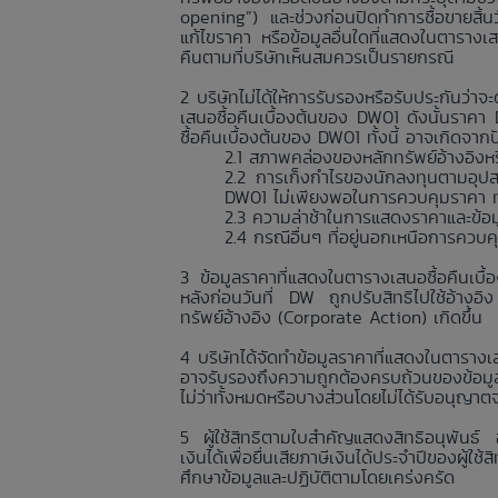
opening”) และช่วงก่อนปิดทำการซื้อขายสิ้
แก้ไขราคา หรือข้อมูลอื่นใดที่แสดงในตารางเ
คืนตามที่บริษัทเห็นสมควรเป็นรายกรณี
บริษัทไม่ได้ให้การรับรองหรือรับประกันว
เสนอซื้อคืนเบื้องต้นของ DW01 ดังนั้นราค
ซื้อคืนเบื้องต้นของ DW01 ทั้งนี้ อาจเกิดจา
สภาพคล่องของหลักทรัพย์อ้างอิงหรื
การเก็งกำไรของนักลงทุนตามอุปส
DW01 ไม่เพียงพอในการควบคุมราคา ทำใ
ความล่าช้าในการแสดงราคาและข้อมูลอื
กรณีอื่นๆ ที่อยู่นอกเหนือการควบ
ข้อมูลราคาที่แสดงในตารางเสนอซื้อคืนเบื
หลังก่อนวันที่ DW ถูกปรับสิทธิไปใช้อ้างอิ
ทรัพย์อ้างอิง (Corporate Action) เกิดขึ้น
บริษัทได้จัดทำข้อมูลราคาที่แสดงในตารางเส
อาจรับรองถึงความถูกต้องครบถ้วนของข้อมูลร
ไม่ว่าทั้งหมดหรือบางส่วนโดยไม่ได้รับอนุญาต
ผู้ใช้สิทธิตามใบสำคัญแสดงสิทธิอนุพันธ์
เงินได้เพื่อยื่นเสียภาษีเงินได้ประจำปีของผู้
ศึกษาข้อมูลและปฏิบัติตามโดยเคร่งครัด