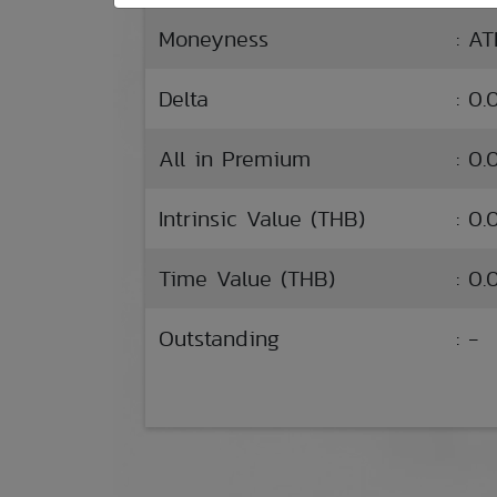
Moneyness
: A
Delta
: 0
All in Premium
: 0
Intrinsic Value (THB)
: 0.
Time Value (THB)
: 0.
Outstanding
: -