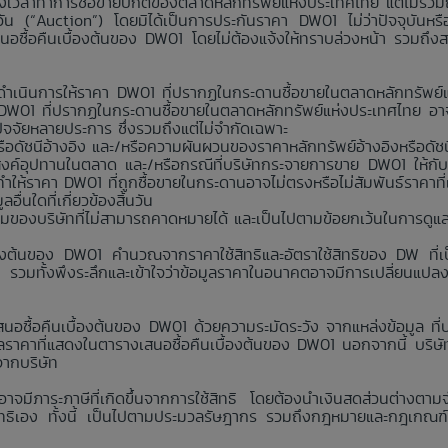
มช่วงเวลาทำการซื้อขายปกติของตลาดหลักทรัพย์แห่งประเทศไทย แต่ไม่รวม
นวัน (“Auction”) โดยมิได้เป็นการประกันราคา DW01 ไม่ว่าปัจจุบันห
สนอซื้อคืนเบื้องต้นของ DW01 โดยไม่ต้องแจ้งให้ทราบล่วงหน้า รวมถึง
่าจะดำเนินการให้ราคา DW01 ที่ปรากฏในกระดานซื้อขายในตลาดหลักทรัพ
า DW01 ที่ปรากฏในกระดานซื้อขายในตลาดหลักทรัพย์แห่งประเทศไทย อาจ
กปัจจัยหลายประการ ซึ่งรวมถึงแต่ไม่จำกัดเฉพาะ
อดัชนีอ้างอิง และ/หรือความผันผวนของราคาหลักทรัพย์อ้างอิงหรือดัชน
งค์อุปทานในตลาด และ/หรือกรณีที่บริษัทกระจายการขาย DW01 ให้กับ
ห้ราคา DW01 ที่ถูกซื้อขายในกระดานอาจไม่ตรงหรือไม่สัมพันธ์ราคาที
่นใดที่เกี่ยวข้องสิ้นวัน
คุมของบริษัทที่ไม่สามารถคาดหมายได้ และเป็นไปตามข้อยกเว้นในการดูแ
้องต้นของ DW01 คำนวณจากราคาใช้สิทธิและอัตราใช้สิทธิของ DW ที่เป็
ง รวมทั้งพึงระลึกและเข้าใจว่าข้อมูลราคาในอนาคตอาจมีการเปลี่ยนแปล
นอซื้อคืนเบื้องต้นของ DW01 ด้วยความระมัดระวัง จากแหล่งข้อมูล ที่บริ
าคาที่แสดงในตารางเสนอซื้อคืนเบื้องต้นของ DW01 นอกจากนี้ บริษัทห้
จากบริษัท
 อาจมีภาระภาษีที่เกิดขึ้นจากการใช้สิทธิ โดยต้องนำเงินสดส่วนต่างตาม
ใช้สิทธิเอง ทั้งนี้ เป็นไปตามประมวลรัษฎากร รวมถึงกฎหมายและกฎเกณฑ์ว่าด้