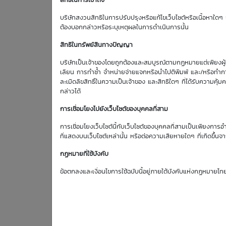
สิทธิในการเข้าถึง
Effective Gearing
บริษัทสงวนสิทธิในการปรับปรุงหรือแก้ไขเว็บไซต์หรือเนื้อหาใดๆ บ
2.59
ต้องบอกกล่าวหรือระบุเหตุผลในการดำเนินการนั้น
สิทธิในทรัพย์สินทางปัญญา
บริษัทเป็นเจ้าของโดยถูกต้องและสมบูรณ์ตามกฏหมายแต่เพียงผู้เด
ตารางเสนอซื้อคืนเบื้องต้
เลียน การทำซ้ำ จำหน่ายจ่ายแจกหรือนำไปตีพิมพ์ และ/หรือทำกา
ละเมิดลิขสิทธิ์ในความเป็นเจ้าของ และสิทธิใดๆ ที่ได้รับความ
กล่าวได้
การเชื่อมโยงไปยังเว็บไซต์ของบุคคลที่สาม
การเชื่อมโยงเว็บไซต์นี้กับเว็บไซต์ของบุคคลที่สามเป็นเพียงการอ
ที่แสดงบนเว็บไซต์เหล่านั้น หรือต่อความเสียหายใดๆ ที่เกิดขึ้นจา
10
BH
Aug
กฏหมายที่ใช้บังคับ
Bid | Offer
26
ข้อตกลงและเงื่อนไขการใช้ฉบับนี้อยู่ภายใต้บังคับแห่งกฏหมายไท
187.50
188.00
0.58
188.00
188.50
0.58