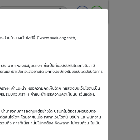
ริการส่วนใดของเว็บไซต์นี้ (“www.bualuang.co.th,
ะวัง จากแหล่งข้อมูลต่างๆ ซึ่งเป็นที่ยอมรับกันโดยทั่วไปว่ามี
ูรณ์และน่าเชื่อถือแต่อย่างใด อีกทั้งบริษัทจะไม่ขอรับผิดชอบในการ
เคราะห์ คำแนะนำ หรือความคิดเห็นใดๆ ที่แสดงบนเว็บไซต์นี้เป็น
อยอมรับบทวิเคราะห์ คำแนะนำหรือความคิดเห็นนั้น เว้นแต่จะมี
วันซื้อขายวัน
ะนำเกี่ยวกับการลงทุนแต่อย่างใด บริษัทไม่ต้องรับผิดชอบต่อ
สุดท้าย
อตัดสินใจใดๆ โดยอาศัยเนื้อหาจากเว็บไซต์นี้ บริษัท และพนักงาน
11 พ.ค. 2570
รวมถึง การที่เนื้อหานั้นไม่ถูกต้อง ผิดพลาด ไม่ครบถ้วน ไม่เป็น