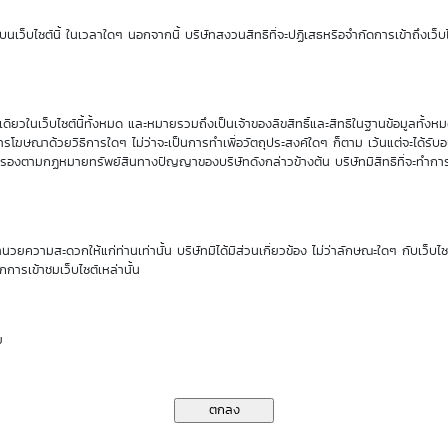
Sensitivity
Time Decay
นเว็บไซต์นี้ ในเวลาใดๆ นอกจากนี้ บริษัทสงวนสิทธิที่จะปฏิเสธหรือจำกัดการเข้าถึงเว็บไ
0.42
-0.22 %
ียวในเว็บไซต์นี้ทั้งหมด และหมายรวมถึงเป็นเจ้าของลิขสิทธิ์และสิทธิในฐานข้อมูลทั้ง
นของ DW01*
รโฆษณาด้วยวิธีการใดๆ ไม่ว่าจะเป็นการทำเพื่อวัตถุประสงค์ใดๆ ก็ตาม เว้นแต่จะได้รั
คุ้มครองตามกฏหมายทรัพย์สินทางปัญญาของบริษัทดังกล่าวข้างต้น บริษัทมีสิทธิที่จะทำกา
ราคาเสนอซื้อคืนเบื้องต้นของ BH01C2705T
ำนวยความสะดวกให้แก่ท่านเท่านั้น บริษัทมิได้มีส่วนเกี่ยวข้อง ไม่ว่าลักษณะใดๆ กับเว็บไ
กการเข้าชมเว็บไซต์เหล่านั้น
11
13
14
17
18
Aug
Aug
Aug
Aug
Aug
26
26
26
26
26
ย
0.58
0.57
0.57
0.57
0.57
0.58
0.58
0.58
0.58
0.57