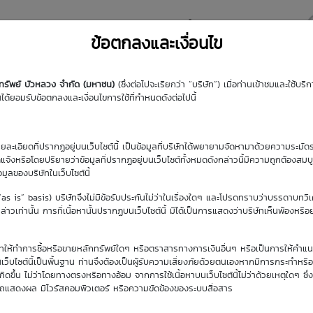
y DW
Highlight DW
มุมความรู้
DW Search
ข้อตกลงและเงื่อนไข
กทรัพย์ บัวหลวง จำกัด (มหาชน)
(ซึ่งต่อไปจะเรียกว่า “บริษัท”) เมื่อท่านเข้าชมและใช้บ
้ยอมรับข้อตกลงและเงื่อนไขการใช้ที่กำหนดดังต่อไปนี้
รายละเอียดที่ปรากฏอยู่บนเว็บไซต์นี้ เป็นข้อมูลที่บริษัทได้พยายามจัดหามาด้วยความระมัดร
ัดแจ้งหรือโดยปริยายว่าข้อมูลที่ปรากฏอยู่บนเว็บไซต์ทั้งหมดดังกล่าวนี้มีความถูกต้องสมบ
้อมูลของบริษัทในเว็บไซต์นี้
(“as is” basis) บริษัทจึงไม่มีข้อรับประกันไม่ว่าในเรื่องใดๆ และโปรดทราบว่าบรรดาบทวิ
าวเท่านั้น การที่เนื้อหานั้นปรากฏบนเว็บไซต์นี้ มิได้เป็นการแสดงว่าบริษัทเห็นพ้องหรื
ิษัทให้ทำการซื้อหรือขายหลักทรัพย์ใดๆ หรือตราสารทางการเงินอื่นๆ หรือเป็นการให้คำแน
เว็บไซต์นี้เป็นพื้นฐาน ท่านจึงต้องเป็นผู้รับความเสี่ยงภัยด้วยตนเองหากมีการกระทำหรื
ขึ้น ไม่ว่าโดยทางตรงหรือทางอ้อม จากการใช้เนื้อหาบนเว็บไซต์นี้ไม่ว่าด้วยเหตุใดๆ ซึ่ง
รถแสดงผล มีไวรัสคอมพิวเตอร์ หรือความขัดข้องของระบบสื่อสาร