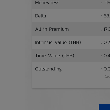
Moneyness
: IT
Delta
: 6
All in Premium
: 17
Intrinsic Value (THB)
: 0.
Time Value (THB)
: 0.4
Outstanding
: 0
(as