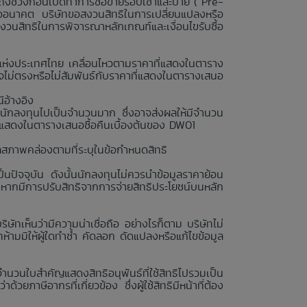
ถึงช่วงก่อนเปิดทำการซื้อขายรอบเช้าและบ่าย (“Pre-
รืออนาคต บริษัทขอสงวนสิทธิในการเปลี่ยนแปลงหรือ
สงวนสิทธิในการพิจารณาหลักเกณฑ์และเงื่อนไขรับซื้อ
ย์แห่งประเทศไทย เคลื่อนไหวตามราคาที่แสดงในตาราง
ไม่ตรงหรือไม่สัมพันธ์กับราคาที่แสดงในตารางเสนอ
ีอ้างอิง
นักลงทุนไปเป็นจำนวนมาก ซึ่งอาจส่งผลให้มีจำนวน
่แสดงในตารางเสนอซื้อคืนเบื้องต้นของ DW01
ลสภาพคล่องตามที่ระบุในข้อกำหนดสิทธิ
นปัจจุบัน ดังนั้นนักลงทุนไม่ควรนำข้อมูลราคาย้อน
งหากมีการปรับสิทธิจากการจ่ายสิทธิประโยชน์บนหลัก
ษัทเห็นว่ามีความน่าเชื่อถือ อย่างไรก็ตาม บริษัทไม่
ามมิให้ผู้ใดทำซ้ำ คัดลอก ดัดแปลงหรือแก้ไขข้อมูล
จำนวนใบสำคัญแสดงสิทธิอนุพันธ์ที่ใช้สิทธิไปรวมเป็น
วยภาษีอากรที่เกี่ยวข้อง ซึ่งผู้ใช้สิทธิมีหน้าที่ต้อง