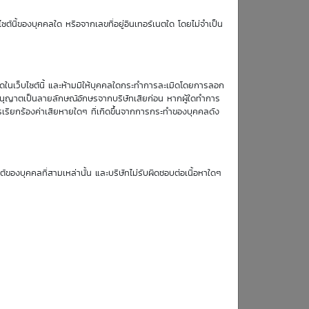
TTM (days)
ซต์นี้ของบุคคลใด หรือจากเลขที่อยู่อินเทอร์เนตใด โดยไม่จำเป็น
183
หมดในเว็บไซต์นี้ และห้ามมิให้บุคคลใดกระทำการละเมิดโดยการลอก
บอนุญาตเป็นลายลักษณ์อักษรจากบริษัทเสียก่อน หากผู้ใดทำการ
รเรียกร้องค่าเสียหายใดๆ ที่เกิดขึ้นจากการกระทำของบุคคลดัง
Simulate Click
ซต์ของบุคคลที่สามเหล่านั้น และบริษัทไม่รับผิดชอบต่อเนื้อหาใดๆ
19
20
21
24
Aug
Aug
Aug
Aug
26
26
26
26
0.57
0.57
0.57
0.56
0.57
0.57
0.57
0.57