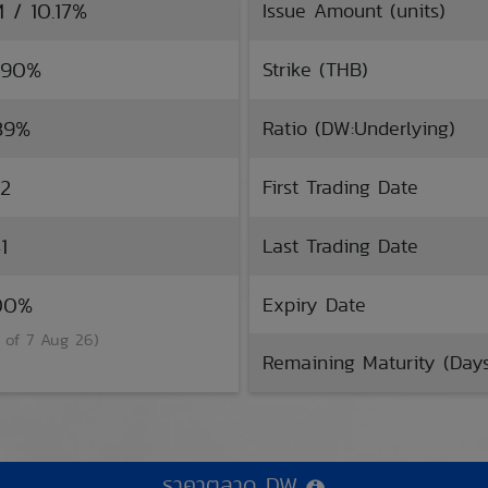
M / 10.17%
Issue Amount (units)
8.90%
Strike (THB)
.39%
Ratio (DW:Underlying)
22
First Trading Date
1
Last Trading Date
.00%
Expiry Date
 of 7 Aug 26)
Remaining Maturity (Day
ราคาตลาด DW