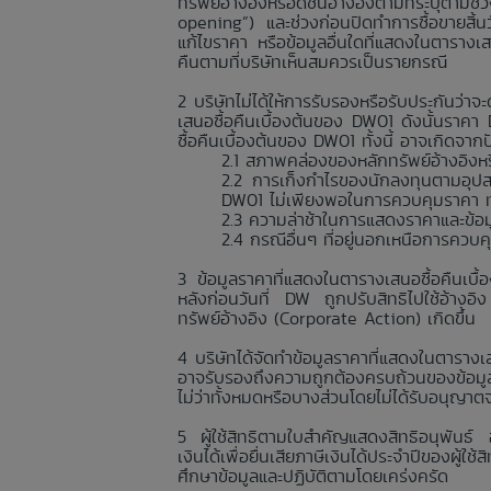
ทรัพย์อ้างอิงหรือดัชนีอ้างอิงตามที่ระบุตา
opening”) และช่วงก่อนปิดทำการซื้อขายสิ้
แก้ไขราคา หรือข้อมูลอื่นใดที่แสดงในตารางเ
คืนตามที่บริษัทเห็นสมควรเป็นรายกรณี
บริษัทไม่ได้ให้การรับรองหรือรับประกันว
เสนอซื้อคืนเบื้องต้นของ DW01 ดังนั้นราค
ซื้อคืนเบื้องต้นของ DW01 ทั้งนี้ อาจเกิดจา
สภาพคล่องของหลักทรัพย์อ้างอิงหรื
การเก็งกำไรของนักลงทุนตามอุปส
DW01 ไม่เพียงพอในการควบคุมราคา ทำใ
ความล่าช้าในการแสดงราคาและข้อมูลอื
กรณีอื่นๆ ที่อยู่นอกเหนือการควบ
ข้อมูลราคาที่แสดงในตารางเสนอซื้อคืนเบื
หลังก่อนวันที่ DW ถูกปรับสิทธิไปใช้อ้างอิ
ทรัพย์อ้างอิง (Corporate Action) เกิดขึ้น
บริษัทได้จัดทำข้อมูลราคาที่แสดงในตารางเส
อาจรับรองถึงความถูกต้องครบถ้วนของข้อมูลร
ไม่ว่าทั้งหมดหรือบางส่วนโดยไม่ได้รับอนุญาต
ผู้ใช้สิทธิตามใบสำคัญแสดงสิทธิอนุพันธ์
เงินได้เพื่อยื่นเสียภาษีเงินได้ประจำปีของผู้
ศึกษาข้อมูลและปฏิบัติตามโดยเคร่งครัด