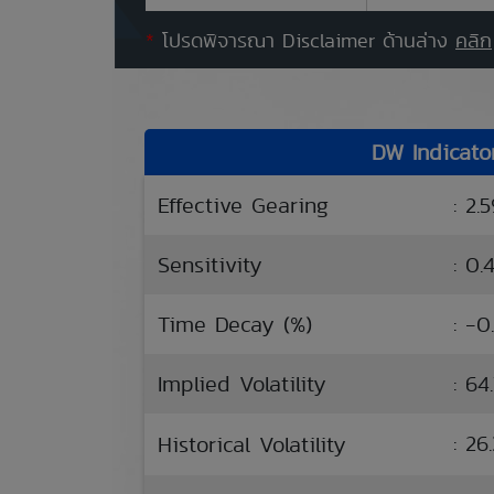
*
โปรดพิจารณา Disclaimer ด้านล่าง
คลิก
DW Indicato
Effective Gearing
: 2.
Sensitivity
: 0.
Time Decay (%)
: -0
Implied Volatility
: 64
: 2
Historical Volatility