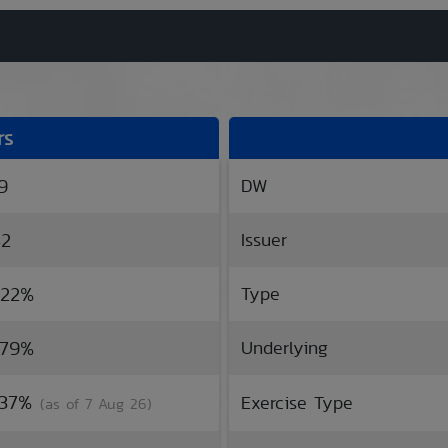
rs
59
DW
42
Issuer
.22%
Type
.79%
Underlying
6.37%
Exercise Type
(as of 7 Aug 26)