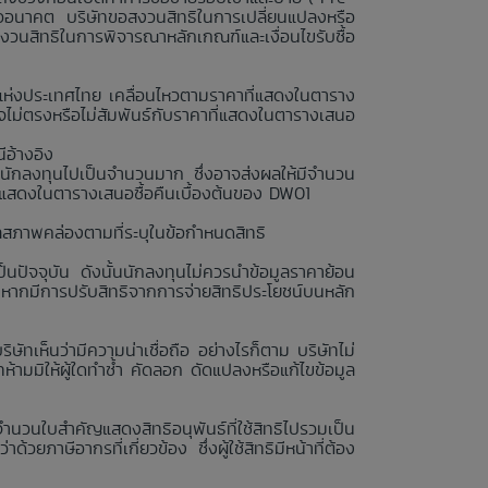
รืออนาคต บริษัทขอสงวนสิทธิในการเปลี่ยนแปลงหรือ
สงวนสิทธิในการพิจารณาหลักเกณฑ์และเงื่อนไขรับซื้อ
ย์แห่งประเทศไทย เคลื่อนไหวตามราคาที่แสดงในตาราง
ไม่ตรงหรือไม่สัมพันธ์กับราคาที่แสดงในตารางเสนอ
ีอ้างอิง
นักลงทุนไปเป็นจำนวนมาก ซึ่งอาจส่งผลให้มีจำนวน
่แสดงในตารางเสนอซื้อคืนเบื้องต้นของ DW01
ลสภาพคล่องตามที่ระบุในข้อกำหนดสิทธิ
นปัจจุบัน ดังนั้นนักลงทุนไม่ควรนำข้อมูลราคาย้อน
งหากมีการปรับสิทธิจากการจ่ายสิทธิประโยชน์บนหลัก
ษัทเห็นว่ามีความน่าเชื่อถือ อย่างไรก็ตาม บริษัทไม่
ามมิให้ผู้ใดทำซ้ำ คัดลอก ดัดแปลงหรือแก้ไขข้อมูล
จำนวนใบสำคัญแสดงสิทธิอนุพันธ์ที่ใช้สิทธิไปรวมเป็น
วยภาษีอากรที่เกี่ยวข้อง ซึ่งผู้ใช้สิทธิมีหน้าที่ต้อง