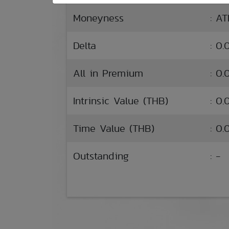
Moneyness
: A
Delta
: 0
All in Premium
: 0
Intrinsic Value (THB)
: 0.
Time Value (THB)
: 0.
Outstanding
: -