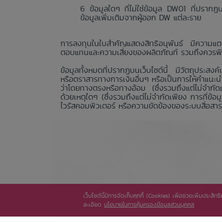
ข้อมูลใดๆ ที่ไม่ใช่ข้อมูล DW01 ที่ปรา
ข้อมูลเพิ่มเติมจากผู้ออก DW แต่ละราย
การลงทุนในใบสำคัญแสดงสิทธิอนุพันธ์ มีความแตก
ตอบแทนและความเสี่ยงของผลิตภัณฑ์ รวมถึงควรพิจา
ข้อมูลทั้งหมดที่ปรากฏบนเว็บไซต์นี้ มีวัตถุประสงค์
หรือตราสารทางการเงินอื่นๆ หรือเป็นการให้คำแนะน
ว่าโดยทางตรงหรือทางอ้อม (ซึ่งรวมถึงแต่ไม่จำกัดเ
ด้วยเหตุใดๆ (ซึ่งรวมถึงแต่ไม่จำกัดเพียง การที่ข
ไวรัสคอมพิวเตอร์ หรือความขัดข้องของระบบสื่อสาร) 
เว็บไซต์นี้มีการจัดเก็บคุกกี้ (Cookies) เพื่อช่วยเพิ่มประส
ละเอียด
นโยบายในการคุ้มครองข้อมูลส่วนบุคคล