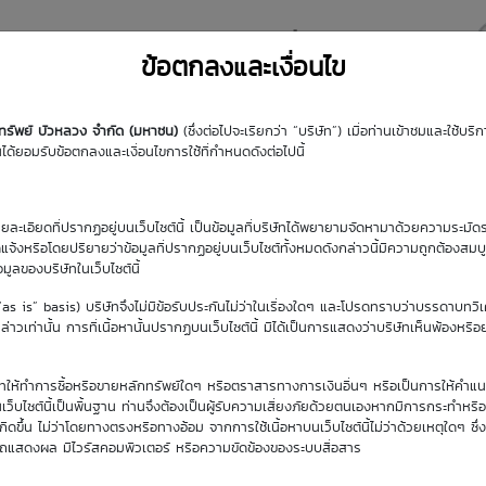
y DW
Highlight DW
มุมความรู้
DW Search
ข้อตกลงและเงื่อนไข
กทรัพย์ บัวหลวง จำกัด (มหาชน)
(ซึ่งต่อไปจะเรียกว่า “บริษัท”) เมื่อท่านเข้าชมและใช้บ
้ยอมรับข้อตกลงและเงื่อนไขการใช้ที่กำหนดดังต่อไปนี้
A
รายละเอียดที่ปรากฏอยู่บนเว็บไซต์นี้ เป็นข้อมูลที่บริษัทได้พยายามจัดหามาด้วยความระมัดร
ัดแจ้งหรือโดยปริยายว่าข้อมูลที่ปรากฏอยู่บนเว็บไซต์ทั้งหมดดังกล่าวนี้มีความถูกต้องสมบ
้อมูลของบริษัทในเว็บไซต์นี้
(“as is” basis) บริษัทจึงไม่มีข้อรับประกันไม่ว่าในเรื่องใดๆ และโปรดทราบว่าบรรดาบทวิ
าวเท่านั้น การที่เนื้อหานั้นปรากฏบนเว็บไซต์นี้ มิได้เป็นการแสดงว่าบริษัทเห็นพ้องหรื
ิษัทให้ทำการซื้อหรือขายหลักทรัพย์ใดๆ หรือตราสารทางการเงินอื่นๆ หรือเป็นการให้คำแน
เว็บไซต์นี้เป็นพื้นฐาน ท่านจึงต้องเป็นผู้รับความเสี่ยงภัยด้วยตนเองหากมีการกระทำหรื
ขึ้น ไม่ว่าโดยทางตรงหรือทางอ้อม จากการใช้เนื้อหาบนเว็บไซต์นี้ไม่ว่าด้วยเหตุใดๆ ซึ่ง
รถแสดงผล มีไวรัสคอมพิวเตอร์ หรือความขัดข้องของระบบสื่อสาร