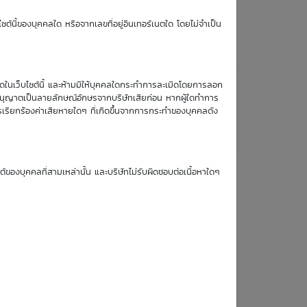
TTM (days)
ซต์นี้ของบุคคลใด หรือจากเลขที่อยู่อินเทอร์เนตใด โดยไม่จำเป็น
หมดในเว็บไซต์นี้ และห้ามมิให้บุคคลใดกระทำการละเมิดโดยการลอก
บอนุญาตเป็นลายลักษณ์อักษรจากบริษัทเสียก่อน หากผู้ใดทำการ
ข้อมูล DW
รเรียกร้องค่าเสียหายใดๆ ที่เกิดขึ้นจากการกระทำของบุคคลดัง
:
ซต์ของบุคคลที่สามเหล่านั้น และบริษัทไม่รับผิดชอบต่อเนื้อหาใดๆ
:
: Put
:
: American