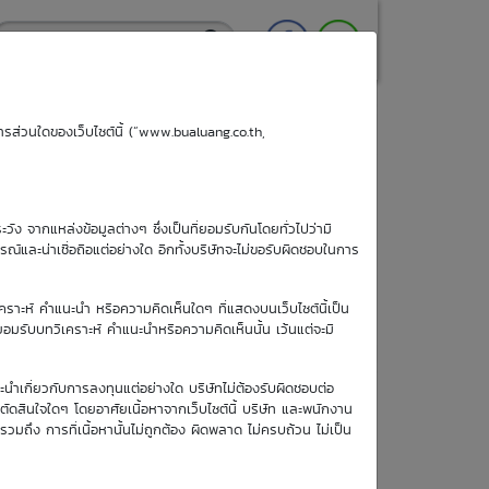
ริการส่วนใดของเว็บไซต์นี้ (“www.bualuang.co.th,
ะวัง จากแหล่งข้อมูลต่างๆ ซึ่งเป็นที่ยอมรับกันโดยทั่วไปว่ามี
ูรณ์และน่าเชื่อถือแต่อย่างใด อีกทั้งบริษัทจะไม่ขอรับผิดชอบในการ
เคราะห์ คำแนะนำ หรือความคิดเห็นใดๆ ที่แสดงบนเว็บไซต์นี้เป็น
อยอมรับบทวิเคราะห์ คำแนะนำหรือความคิดเห็นนั้น เว้นแต่จะมี
วันซื้อขายวัน
ะนำเกี่ยวกับการลงทุนแต่อย่างใด บริษัทไม่ต้องรับผิดชอบต่อ
สุดท้าย
อตัดสินใจใดๆ โดยอาศัยเนื้อหาจากเว็บไซต์นี้ บริษัท และพนักงาน
1 ม.ค. 2513
รวมถึง การที่เนื้อหานั้นไม่ถูกต้อง ผิดพลาด ไม่ครบถ้วน ไม่เป็น