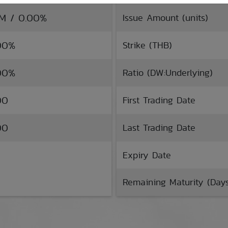
TM / 0.00%
Issue Amount (units)
.00%
Strike (THB)
.00%
Ratio (DW:Underlying)
00
First Trading Date
00
Last Trading Date
Expiry Date
Remaining Maturity (Day