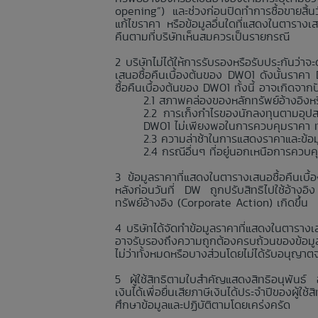
opening”) และช่วงก่อนปิดทำการซื้อขายสิ้
แก้ไขราคา หรือข้อมูลอื่นใดที่แสดงในตารางเ
คืนตามที่บริษัทเห็นสมควรเป็นรายกรณี
บริษัทไม่ได้ให้การรับรองหรือรับประกันว
เสนอซื้อคืนเบื้องต้นของ DW01 ดังนั้นราค
ซื้อคืนเบื้องต้นของ DW01 ทั้งนี้ อาจเกิดจา
สภาพคล่องของหลักทรัพย์อ้างอิงหรื
การเก็งกำไรของนักลงทุนตามอุปส
DW01 ไม่เพียงพอในการควบคุมราคา ทำใ
ความล่าช้าในการแสดงราคาและข้อมูลอื
กรณีอื่นๆ ที่อยู่นอกเหนือการควบ
ข้อมูลราคาที่แสดงในตารางเสนอซื้อคืนเบื
หลังก่อนวันที่ DW ถูกปรับสิทธิไปใช้อ้างอิ
ทรัพย์อ้างอิง (Corporate Action) เกิดขึ้น
บริษัทได้จัดทำข้อมูลราคาที่แสดงในตารางเส
อาจรับรองถึงความถูกต้องครบถ้วนของข้อมูลร
ไม่ว่าทั้งหมดหรือบางส่วนโดยไม่ได้รับอนุญาต
ผู้ใช้สิทธิตามใบสำคัญแสดงสิทธิอนุพันธ์
เงินได้เพื่อยื่นเสียภาษีเงินได้ประจำปีของผู้
ศึกษาข้อมูลและปฏิบัติตามโดยเคร่งครัด