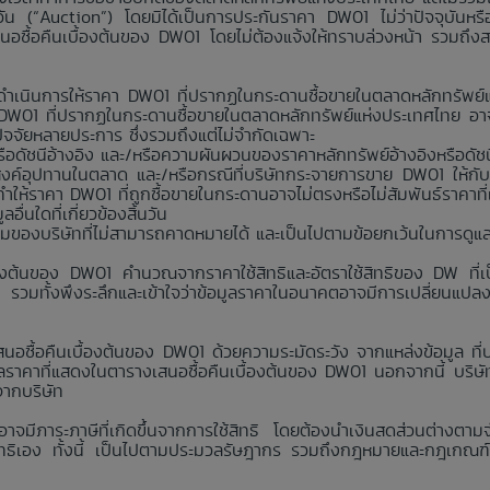
นวัน (“Auction”) โดยมิได้เป็นการประกันราคา DW01 ไม่ว่าปัจจุบันห
สนอซื้อคืนเบื้องต้นของ DW01 โดยไม่ต้องแจ้งให้ทราบล่วงหน้า รวมถึง
่าจะดำเนินการให้ราคา DW01 ที่ปรากฏในกระดานซื้อขายในตลาดหลักทรัพ
า DW01 ที่ปรากฏในกระดานซื้อขายในตลาดหลักทรัพย์แห่งประเทศไทย อาจ
กปัจจัยหลายประการ ซึ่งรวมถึงแต่ไม่จำกัดเฉพาะ
อดัชนีอ้างอิง และ/หรือความผันผวนของราคาหลักทรัพย์อ้างอิงหรือดัชน
งค์อุปทานในตลาด และ/หรือกรณีที่บริษัทกระจายการขาย DW01 ให้กับ
ห้ราคา DW01 ที่ถูกซื้อขายในกระดานอาจไม่ตรงหรือไม่สัมพันธ์ราคาที
่นใดที่เกี่ยวข้องสิ้นวัน
คุมของบริษัทที่ไม่สามารถคาดหมายได้ และเป็นไปตามข้อยกเว้นในการดูแ
้องต้นของ DW01 คำนวณจากราคาใช้สิทธิและอัตราใช้สิทธิของ DW ที่เป็
ง รวมทั้งพึงระลึกและเข้าใจว่าข้อมูลราคาในอนาคตอาจมีการเปลี่ยนแปล
นอซื้อคืนเบื้องต้นของ DW01 ด้วยความระมัดระวัง จากแหล่งข้อมูล ที่บริ
าคาที่แสดงในตารางเสนอซื้อคืนเบื้องต้นของ DW01 นอกจากนี้ บริษัทห้
จากบริษัท
 อาจมีภาระภาษีที่เกิดขึ้นจากการใช้สิทธิ โดยต้องนำเงินสดส่วนต่างตาม
ใช้สิทธิเอง ทั้งนี้ เป็นไปตามประมวลรัษฎากร รวมถึงกฎหมายและกฎเกณฑ์ว่าด้