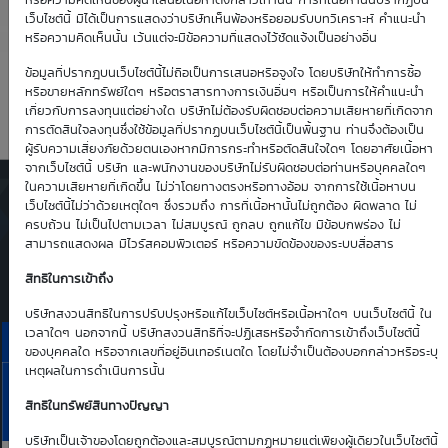
0.00
0.00
หรือความคิดเห็นของผู้นำเสนอเนื้อหาดังกล่าวเท่านั้น การที่เนื้อหานั้นปรากฏบน
เว็บไซต์นี้ มิได้เป็นการแสดงว่าบริษัทเห็นพ้องหรือยอมรับบทวิเคราะห์ คำแนะนำ
หรือความคิดเห็นนั้น เว้นแต่จะมีข้อความที่แสดงไว้ชัดแจ้งเป็นอย่างอื่น
Time Decay
TTM (days)
ข้อมูลที่ปรากฎบนเว็บไซต์นี้ไม่ถือเป็นการเสนอหรือจูงใจ โดยบริษัทให้ทำการซื้อ
หรือขายหลักทรัพย์ใดๆ หรือตราสารทางการเงินอื่นๆ หรือเป็นการให้คำแนะนำ
0.00 %
2
เกี่ยวกับการลงทุนแต่อย่างใด บริษัทไม่ต้องรับผิดชอบต่อความเสียหายที่เกิดจาก
การตัดสินใจลงทุนซึ่งใช้ข้อมูลที่ปรากฏบนเว็บไซต์นี้เป็นพื้นฐาน ท่านจึงต้องเป็น
ผู้รับความเสี่ยงภัยด้วยตนเองหากมีการกระทำหรือตัดสินใจใดๆ โดยอาศัยเนื้อหา
จากเว็บไซต์นี้ บริษัท และพนักงานของบริษัทไม่รับผิดชอบต่อท่านหรือบุคคลใดๆ
ในความเสียหายที่เกิดขึ้น ไม่ว่าโดยทางตรงหรือทางอ้อม จากการใช้เนื้อหาบน
ตารางเสนอซื้อคืนเบื้องต้นของ
เว็บไซต์นี้ไม่ว่าด้วยเหตุใดๆ ซึ่งรวมถึง การที่เนื้อหานั้นไม่ถูกต้อง ผิดพลาด ไม่
DW01*
ครบถ้วน ไม่เป็นไปตามเวลา ไม่สมบูรณ์ ถูกลบ ถูกแก้ไข มีข้อบกพร่อง ไม่
สามารถแสดงผล มีไวรัสคอมพิวเตอร์ หรือความขัดข้องของระบบสื่อสาร
Simulate Click
สิทธิในการเข้าถึง
บริษัทสงวนสิทธิในการปรับปรุงหรือแก้ไขเว็บไซต์หรือเนื้อหาใดๆ บนเว็บไซต์นี้ ใน
เวลาใดๆ นอกจากนี้ บริษัทสงวนสิทธิที่จะปฏิเสธหรือจำกัดการเข้าถึงเว็บไซต์นี้
ราคาเสนอซื้อคืนเบื้องต้นของ CPALL01C2608A
ของบุคคลใด หรือจากเลขที่อยู่อินเทอร์เนตใด โดยไม่จำเป็นต้องบอกกล่าวหรือระบุ
เหตุผลในการดำเนินการนั้น
6
7
CPALL
Aug
Aug
สิทธิในทรัพย์สินทางปัญญา
Bid | Offer
26
26
บริษัทเป็นเจ้าของโดยถูกต้องและสมบูรณ์ตามกฏหมายแต่เพียงผู้เดียวในเว็บไซต์นี้