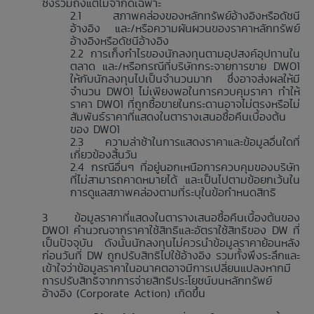
ซึ่งรวมถึงแต่ไม่จำกัดเฉพาะ
สภาพคล่องของหลักทรัพย์อ้างอิงหรือดัชนี
อ้างอิง และ/หรือความผันผวนของราคาหลักทรัพย์
อ้างอิงหรือดัชนีอ้างอิง
การเก็งกำไรของนักลงทุนตามอุปสงค์อุปทานใน
ตลาด และ/หรือกรณีที่บริษัทกระจายการขาย DW01
ให้กับนักลงทุนไปเป็นจำนวนมาก ซึ่งอาจส่งผลให้มี
จำนวน DW01 ไม่เพียงพอในการควบคุมราคา ทำให้
ราคา DW01 ที่ถูกซื้อขายในกระดานอาจไม่ตรงหรือไม่
สัมพันธ์ราคาที่แสดงในตารางเสนอซื้อคืนเบื้องต้น
ของ DW01
ความล่าช้าในการแสดงราคาและข้อมูลอื่นใดที่
เกี่ยวข้องสิ้นวัน
กรณีอื่นๆ ที่อยู่นอกเหนือการควบคุมของบริษัท
ที่ไม่สามารถคาดหมายได้ และเป็นไปตามข้อยกเว้นใน
การดูแลสภาพคล่องตามที่ระบุในข้อกำหนดสิทธิ
ข้อมูลราคาที่แสดงในตารางเสนอซื้อคืนเบื้องต้นของ
DW01 คำนวณจากราคาใช้สิทธิและอัตราใช้สิทธิของ DW ที่
เป็นปัจจุบัน ดังนั้นนักลงทุนไม่ควรนำข้อมูลราคาย้อนหลัง
ก่อนวันที่ DW ถูกปรับสิทธิไปใช้อ้างอิง รวมทั้งพึงระลึกและ
เข้าใจว่าข้อมูลราคาในอนาคตอาจมีการเปลี่ยนแปลงหากมี
การปรับสิทธิจากการจ่ายสิทธิประโยชน์บนหลักทรัพย์
อ้างอิง (Corporate Action) เกิดขึ้น