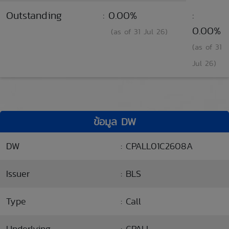
Outstanding
: 0.00%
:
0.00%
(as of 31 Jul 26)
(as of 31
Jul 26)
ข้อมูล DW
DW
: CPALL01C2608A
Issuer
: BLS
Type
: Call
Underlying
: CPALL