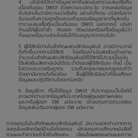
บริษัทได้จัดทำข้อมูลราคาที่แสดงในตารางเสนอซื้อคืน
เบื้องต้นของ DW01 ด้วยความระมัดระวัง จากแหล่งข้อมูล
ที่บริษัทเห็นว่ามีความน่าเชื่อถือ อย่างไรก็ตาม บริษัทไม่อาจ
รับรองถึงความถูกต้องครบถ้วนของข้อมูลราคาที่แสดงใน
ตารางเสนอซื้อคืนเบื้องต้นของ DW01 นอกจากนี้ บริษัท
ห้ามมิให้ผู้ใดทำซ้ำ คัดลอก ดัดแปลงหรือแก้ไขข้อมูลไม่ว่า
ทั้งหมดหรือบางส่วนโดยไม่ได้รับอนุญาตจากบริษัท
ผู้ใช้สิทธิตามใบสำคัญแสดงสิทธิอนุพันธ์ อาจมีภาระภาษี
ที่เกิดขึ้นจากการใช้สิทธิ โดยต้องนำเงินสดส่วนต่างตาม
จำนวนใบสำคัญแสดงสิทธิอนุพันธ์ที่ใช้สิทธิไปรวมเป็นเงิน
ได้เพื่อยื่นเสียภาษีเงินได้ประจำปีของผู้ใช้สิทธิเอง ทั้งนี้ เป็น
ไปตามประมวลรัษฎากร รวมถึงกฎหมายและกฎเกณฑ์ว่า
ด้วยภาษีอากรที่เกี่ยวข้อง ซึ่งผู้ใช้สิทธิมีหน้าที่ต้องศึกษา
ข้อมูลและปฏิบัติตามโดยเคร่งครัด
ข้อมูลใดๆ ที่ไม่ใช่ข้อมูล DW01 ที่ปรากฏบนเว็บไซต์นี้
อาจแตกต่างจากข้อมูลที่ประกาศโดยผู้ดูแลสภาพคล่อง
และ/หรือผู้ออก DW แต่ละราย นักลงทุนควรตรวจสอบ
ข้อมูลเพิ่มเติมจากผู้ออก DW แต่ละราย
การลงทุนในใบสำคัญแสดงสิทธิอนุพันธ์ มีความแตกต่างจากการ
ลงทุนในหลักทรัพย์อ้างอิงโดยตรง นักลงทุนควรศึกษาหนังสือชี้
ชวนและทำความเข้าใจถึงลักษณะ เงื่อนไขผลตอบแทนและความ