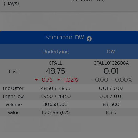
(Days)
ราคาตลาด DW
Underlying
DW
CPALL
CPALL01C2608A
48.75
0.01
Last
-0.75
-1.02%
-0.00
-0.00%
Bid/Offer
48.50 / 48.75
0.01 / 0.02
High/Low
49.50 / 48.50
0.01 / 0.01
Volume
30,650,600
831,500
Value
1,502,986,675
8,315