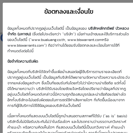
ข้อตกลงและเงื่อนไข
ข้อมูลทั้งหมดที่ปรากฏอยู่บนเว็บไซต์นี้ เป็นข้อมูลของ
บริษัทหลักทรัพย์ บัวหลวง
CPALL01C2608A
จำกัด (มหาชน)
(ซึ่งต่อไปจะเรียกว่า “บริษัท”) เมื่อท่านเข้าชมและใช้บริการส่วนใด
ของเว็บไซต์นี้ (“www.bualuang.co.th, www.blswarrant.comหรือ
www.blswarrants.com”) ถือว่าท่านได้ยอมรับข้อตกลงและเงื่อนไขการใช้ที่
กำหนดดังต่อไปนี้
ข้อจำกัดความรับผิด
วันซื้อขายปัจจุบัน
6 ส.ค. 2569
ข้อมูลทั้งหมดที่บริษัทได้จัดทำขึ้นเพื่อนำเสนอต่อผู้ใช้บริการตามรายละเอียดที่
ปรากฏอยู่บนเว็บไซต์นี้ เป็นข้อมูลที่บริษัทได้พยายามจัดหามาด้วยความระมัดระวัง
วันซื้อขายวันแรก
วันซื้อขายวันสุดท้าย
จากแหล่งข้อมูลต่างๆ ซึ่งเป็นที่ยอมรับกันโดยทั่วไปว่ามีความน่าเชื่อถือ แต่ทั้งนี้
20 ก.พ. 2569
7 ส.ค. 2569
มิได้หมายความว่า บริษัทได้รับรองโดยชัดแจ้งหรือโดยปริยายว่าข้อมูลที่ปรากฏ
อยู่บนเว็บไซต์ทั้งหมดดังกล่าวนี้มีความถูกต้องสมบูรณ์และน่าเชื่อถือแต่อย่างใด
อีกทั้งบริษัทจะไม่ขอรับผิดชอบในการชดใช้ค่าเสียหายใดๆ ที่เกิดขึ้นเนื่องมาจาก
การที่ผู้ใช้บริการได้ใช้ข้อมูลของบริษัทในเว็บไซต์นี้
เนื้อหาทั้งหมดที่แสดงบนเว็บไซต์นี้ถูกนำเสนอตามสภาพที่ได้รับ (“as is” basis)
Effective Gearing
Sensitivity
บริษัทจึงไม่มีข้อรับประกันไม่ว่าในเรื่องใดๆ และโปรดทราบว่าบรรดาบทวิเคราะห์
คำแนะนำ หรือความคิดเห็นใดๆ ที่แสดงบนเว็บไซต์นี้เป็นบทวิเคราะห์ คำแนะนำ