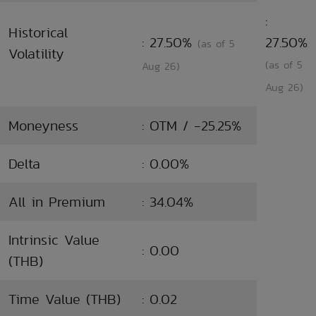
:
Historical
: 27.50%
27.50%
(as of 5
Volatility
(as of 5
Aug 26)
Aug 26)
Moneyness
: OTM / -25.25%
Delta
: 0.00%
All in Premium
: 34.04%
Intrinsic Value
: 0.00
(THB)
Time Value (THB)
: 0.02