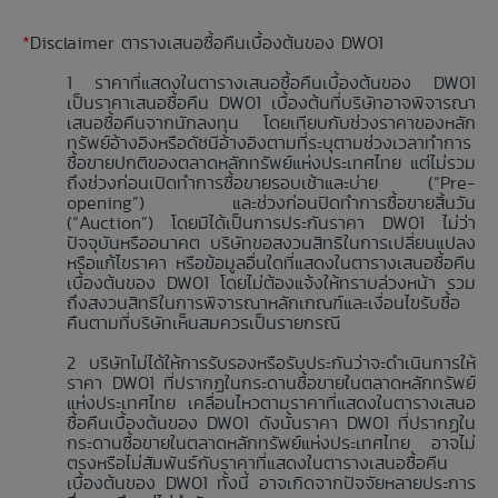
*
Disclaimer ตารางเสนอซื้อคืนเบื้องต้นของ DW01
ราคาที่แสดงในตารางเสนอซื้อคืนเบื้องต้นของ DW01
เป็นราคาเสนอซื้อคืน DW01 เบื้องต้นที่บริษัทอาจพิจารณา
เสนอซื้อคืนจากนักลงทุน โดยเทียบกับช่วงราคาของหลัก
ทรัพย์อ้างอิงหรือดัชนีอ้างอิงตามที่ระบุตามช่วงเวลาทำการ
ซื้อขายปกติของตลาดหลักทรัพย์แห่งประเทศไทย แต่ไม่รวม
ถึงช่วงก่อนเปิดทำการซื้อขายรอบเช้าและบ่าย (“Pre-
opening”) และช่วงก่อนปิดทำการซื้อขายสิ้นวัน
(“Auction”) โดยมิได้เป็นการประกันราคา DW01 ไม่ว่า
ปัจจุบันหรืออนาคต บริษัทขอสงวนสิทธิในการเปลี่ยนแปลง
หรือแก้ไขราคา หรือข้อมูลอื่นใดที่แสดงในตารางเสนอซื้อคืน
เบื้องต้นของ DW01 โดยไม่ต้องแจ้งให้ทราบล่วงหน้า รวม
ถึงสงวนสิทธิในการพิจารณาหลักเกณฑ์และเงื่อนไขรับซื้อ
คืนตามที่บริษัทเห็นสมควรเป็นรายกรณี
บริษัทไม่ได้ให้การรับรองหรือรับประกันว่าจะดำเนินการให้
ราคา DW01 ที่ปรากฏในกระดานซื้อขายในตลาดหลักทรัพย์
แห่งประเทศไทย เคลื่อนไหวตามราคาที่แสดงในตารางเสนอ
ซื้อคืนเบื้องต้นของ DW01 ดังนั้นราคา DW01 ที่ปรากฏใน
กระดานซื้อขายในตลาดหลักทรัพย์แห่งประเทศไทย อาจไม่
ตรงหรือไม่สัมพันธ์กับราคาที่แสดงในตารางเสนอซื้อคืน
เบื้องต้นของ DW01 ทั้งนี้ อาจเกิดจากปัจจัยหลายประการ