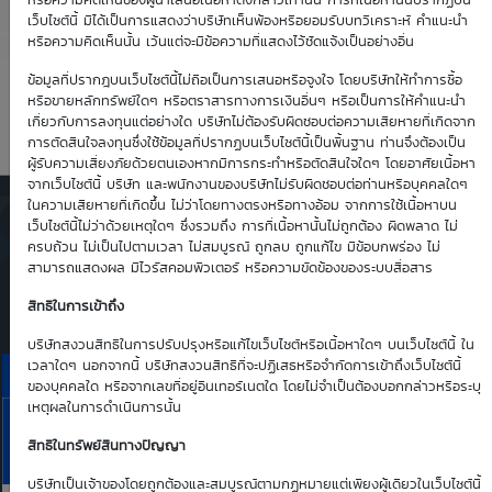
4.27
1.12
หรือความคิดเห็นของผู้นำเสนอเนื้อหาดังกล่าวเท่านั้น การที่เนื้อหานั้นปรากฏบน
เว็บไซต์นี้ มิได้เป็นการแสดงว่าบริษัทเห็นพ้องหรือยอมรับบทวิเคราะห์ คำแนะนำ
หรือความคิดเห็นนั้น เว้นแต่จะมีข้อความที่แสดงไว้ชัดแจ้งเป็นอย่างอื่น
Time Decay
TTM (days)
ข้อมูลที่ปรากฎบนเว็บไซต์นี้ไม่ถือเป็นการเสนอหรือจูงใจ โดยบริษัทให้ทำการซื้อ
หรือขายหลักทรัพย์ใดๆ หรือตราสารทางการเงินอื่นๆ หรือเป็นการให้คำแนะนำ
-1.15 %
62
เกี่ยวกับการลงทุนแต่อย่างใด บริษัทไม่ต้องรับผิดชอบต่อความเสียหายที่เกิดจาก
การตัดสินใจลงทุนซึ่งใช้ข้อมูลที่ปรากฏบนเว็บไซต์นี้เป็นพื้นฐาน ท่านจึงต้องเป็น
ผู้รับความเสี่ยงภัยด้วยตนเองหากมีการกระทำหรือตัดสินใจใดๆ โดยอาศัยเนื้อหา
จากเว็บไซต์นี้ บริษัท และพนักงานของบริษัทไม่รับผิดชอบต่อท่านหรือบุคคลใดๆ
ในความเสียหายที่เกิดขึ้น ไม่ว่าโดยทางตรงหรือทางอ้อม จากการใช้เนื้อหาบน
ตารางเสนอซื้อคืนเบื้องต้นของ
เว็บไซต์นี้ไม่ว่าด้วยเหตุใดๆ ซึ่งรวมถึง การที่เนื้อหานั้นไม่ถูกต้อง ผิดพลาด ไม่
DW01*
ครบถ้วน ไม่เป็นไปตามเวลา ไม่สมบูรณ์ ถูกลบ ถูกแก้ไข มีข้อบกพร่อง ไม่
สามารถแสดงผล มีไวรัสคอมพิวเตอร์ หรือความขัดข้องของระบบสื่อสาร
Simulate Click
สิทธิในการเข้าถึง
บริษัทสงวนสิทธิในการปรับปรุงหรือแก้ไขเว็บไซต์หรือเนื้อหาใดๆ บนเว็บไซต์นี้ ใน
เวลาใดๆ นอกจากนี้ บริษัทสงวนสิทธิที่จะปฏิเสธหรือจำกัดการเข้าถึงเว็บไซต์นี้
ราคาเสนอซื้อคืนเบื้องต้นของ GPSC01C2611A
ของบุคคลใด หรือจากเลขที่อยู่อินเทอร์เนตใด โดยไม่จำเป็นต้องบอกกล่าวหรือระบุ
เหตุผลในการดำเนินการนั้น
10
11
13
14
17
GPSC
Aug
Aug
Aug
Aug
Aug
สิทธิในทรัพย์สินทางปัญญา
Bid | Offer
26
26
26
26
26
บริษัทเป็นเจ้าของโดยถูกต้องและสมบูรณ์ตามกฏหมายแต่เพียงผู้เดียวในเว็บไซต์นี้