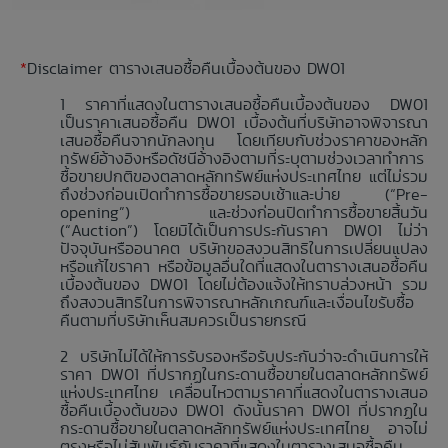
*
Disclaimer ตารางเสนอซื้อคืนเบื้องต้นของ DW01
ราคาที่แสดงในตารางเสนอซื้อคืนเบื้องต้นของ DW01
เป็นราคาเสนอซื้อคืน DW01 เบื้องต้นที่บริษัทอาจพิจารณา
เสนอซื้อคืนจากนักลงทุน โดยเทียบกับช่วงราคาของหลัก
ทรัพย์อ้างอิงหรือดัชนีอ้างอิงตามที่ระบุตามช่วงเวลาทำการ
ซื้อขายปกติของตลาดหลักทรัพย์แห่งประเทศไทย แต่ไม่รวม
ถึงช่วงก่อนเปิดทำการซื้อขายรอบเช้าและบ่าย (“Pre-
opening”) และช่วงก่อนปิดทำการซื้อขายสิ้นวัน
(“Auction”) โดยมิได้เป็นการประกันราคา DW01 ไม่ว่า
ปัจจุบันหรืออนาคต บริษัทขอสงวนสิทธิในการเปลี่ยนแปลง
หรือแก้ไขราคา หรือข้อมูลอื่นใดที่แสดงในตารางเสนอซื้อคืน
เบื้องต้นของ DW01 โดยไม่ต้องแจ้งให้ทราบล่วงหน้า รวม
ถึงสงวนสิทธิในการพิจารณาหลักเกณฑ์และเงื่อนไขรับซื้อ
คืนตามที่บริษัทเห็นสมควรเป็นรายกรณี
บริษัทไม่ได้ให้การรับรองหรือรับประกันว่าจะดำเนินการให้
ราคา DW01 ที่ปรากฏในกระดานซื้อขายในตลาดหลักทรัพย์
แห่งประเทศไทย เคลื่อนไหวตามราคาที่แสดงในตารางเสนอ
ซื้อคืนเบื้องต้นของ DW01 ดังนั้นราคา DW01 ที่ปรากฏใน
กระดานซื้อขายในตลาดหลักทรัพย์แห่งประเทศไทย อาจไม่
ตรงหรือไม่สัมพันธ์กับราคาที่แสดงในตารางเสนอซื้อคืน