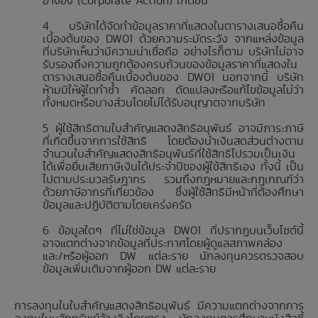
อ้างอิง (Corporate Action) เกิดขึ้น
บริษัทได้จัดทำข้อมูลราคาที่แสดงในตารางเสนอซื้อคืน
เบื้องต้นของ DW01 ด้วยความระมัดระวัง จากแหล่งข้อมูล
ที่บริษัทเห็นว่ามีความน่าเชื่อถือ อย่างไรก็ตาม บริษัทไม่อาจ
รับรองถึงความถูกต้องครบถ้วนของข้อมูลราคาที่แสดงใน
ตารางเสนอซื้อคืนเบื้องต้นของ DW01 นอกจากนี้ บริษัท
ห้ามมิให้ผู้ใดทำซ้ำ คัดลอก ดัดแปลงหรือแก้ไขข้อมูลไม่ว่า
ทั้งหมดหรือบางส่วนโดยไม่ได้รับอนุญาตจากบริษัท
ผู้ใช้สิทธิตามใบสำคัญแสดงสิทธิอนุพันธ์ อาจมีภาระภาษี
ที่เกิดขึ้นจากการใช้สิทธิ โดยต้องนำเงินสดส่วนต่างตาม
จำนวนใบสำคัญแสดงสิทธิอนุพันธ์ที่ใช้สิทธิไปรวมเป็นเงิน
ได้เพื่อยื่นเสียภาษีเงินได้ประจำปีของผู้ใช้สิทธิเอง ทั้งนี้ เป็น
ไปตามประมวลรัษฎากร รวมถึงกฎหมายและกฎเกณฑ์ว่า
ด้วยภาษีอากรที่เกี่ยวข้อง ซึ่งผู้ใช้สิทธิมีหน้าที่ต้องศึกษา
ข้อมูลและปฏิบัติตามโดยเคร่งครัด
ข้อมูลใดๆ ที่ไม่ใช่ข้อมูล DW01 ที่ปรากฏบนเว็บไซต์นี้
อาจแตกต่างจากข้อมูลที่ประกาศโดยผู้ดูแลสภาพคล่อง
และ/หรือผู้ออก DW แต่ละราย นักลงทุนควรตรวจสอบ
ข้อมูลเพิ่มเติมจากผู้ออก DW แต่ละราย
การลงทุนในใบสำคัญแสดงสิทธิอนุพันธ์ มีความแตกต่างจากการ