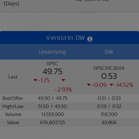
(Days)
ราคาตลาด DW
Underlying
DW
GPSC
GPSC01C2611A
49.75
0.53
Last
-1.75
-0.09
-14.52%
-2.93%
Bid/Offer
49.50 / 49.75
0.51 / 0.53
High/Low
51.50 / 49.50
0.59 / 0.52
Volume
13,559,900
159,700
Value
676,807,725
83,868