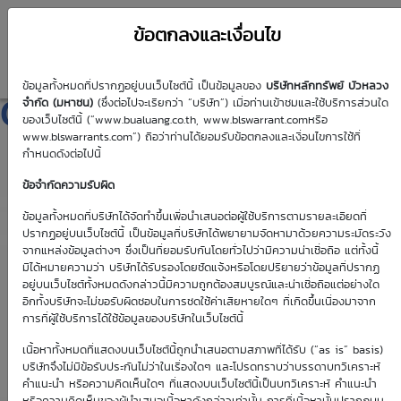
ข้อตกลงและเงื่อนไข
ข้อมูลทั้งหมดที่ปรากฏอยู่บนเว็บไซต์นี้ เป็นข้อมูลของ
บริษัทหลักทรัพย์ บัวหลวง
GPSC01C2611A
จำกัด (มหาชน)
(ซึ่งต่อไปจะเรียกว่า “บริษัท”) เมื่อท่านเข้าชมและใช้บริการส่วนใด
ของเว็บไซต์นี้ (“www.bualuang.co.th, www.blswarrant.comหรือ
www.blswarrants.com”) ถือว่าท่านได้ยอมรับข้อตกลงและเงื่อนไขการใช้ที่
กำหนดดังต่อไปนี้
ข้อจำกัดความรับผิด
วันซื้อขายปัจจุบัน
8 ส.ค. 2569
ข้อมูลทั้งหมดที่บริษัทได้จัดทำขึ้นเพื่อนำเสนอต่อผู้ใช้บริการตามรายละเอียดที่
ปรากฏอยู่บนเว็บไซต์นี้ เป็นข้อมูลที่บริษัทได้พยายามจัดหามาด้วยความระมัดระวัง
วันซื้อขายวันแรก
วันซื้อขายวันสุดท้าย
จากแหล่งข้อมูลต่างๆ ซึ่งเป็นที่ยอมรับกันโดยทั่วไปว่ามีความน่าเชื่อถือ แต่ทั้งนี้
12 มิ.ย. 2569
6 พ.ย. 2569
มิได้หมายความว่า บริษัทได้รับรองโดยชัดแจ้งหรือโดยปริยายว่าข้อมูลที่ปรากฏ
อยู่บนเว็บไซต์ทั้งหมดดังกล่าวนี้มีความถูกต้องสมบูรณ์และน่าเชื่อถือแต่อย่างใด
อีกทั้งบริษัทจะไม่ขอรับผิดชอบในการชดใช้ค่าเสียหายใดๆ ที่เกิดขึ้นเนื่องมาจาก
การที่ผู้ใช้บริการได้ใช้ข้อมูลของบริษัทในเว็บไซต์นี้
เนื้อหาทั้งหมดที่แสดงบนเว็บไซต์นี้ถูกนำเสนอตามสภาพที่ได้รับ (“as is” basis)
Effective Gearing
Sensitivity
บริษัทจึงไม่มีข้อรับประกันไม่ว่าในเรื่องใดๆ และโปรดทราบว่าบรรดาบทวิเคราะห์
คำแนะนำ หรือความคิดเห็นใดๆ ที่แสดงบนเว็บไซต์นี้เป็นบทวิเคราะห์ คำแนะนำ