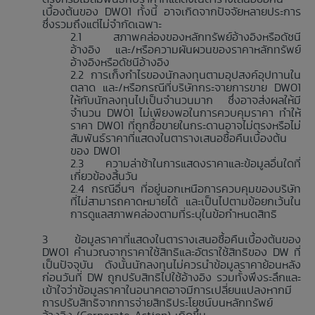
เบื้องต้นของ DW01 ทั้งนี้ อาจเกิดจากปัจจัยหลายประการ
ซึ่งรวมถึงแต่ไม่จำกัดเฉพาะ
สภาพคล่องของหลักทรัพย์อ้างอิงหรือดัชนี
อ้างอิง และ/หรือความผันผวนของราคาหลักทรัพย์
อ้างอิงหรือดัชนีอ้างอิง
การเก็งกำไรของนักลงทุนตามอุปสงค์อุปทานใน
ตลาด และ/หรือกรณีที่บริษัทกระจายการขาย DW01
ให้กับนักลงทุนไปเป็นจำนวนมาก ซึ่งอาจส่งผลให้มี
จำนวน DW01 ไม่เพียงพอในการควบคุมราคา ทำให้
ราคา DW01 ที่ถูกซื้อขายในกระดานอาจไม่ตรงหรือไม่
สัมพันธ์ราคาที่แสดงในตารางเสนอซื้อคืนเบื้องต้น
ของ DW01
ความล่าช้าในการแสดงราคาและข้อมูลอื่นใดที่
เกี่ยวข้องสิ้นวัน
กรณีอื่นๆ ที่อยู่นอกเหนือการควบคุมของบริษัท
ที่ไม่สามารถคาดหมายได้ และเป็นไปตามข้อยกเว้นใน
การดูแลสภาพคล่องตามที่ระบุในข้อกำหนดสิทธิ
ข้อมูลราคาที่แสดงในตารางเสนอซื้อคืนเบื้องต้นของ
DW01 คำนวณจากราคาใช้สิทธิและอัตราใช้สิทธิของ DW ที่
เป็นปัจจุบัน ดังนั้นนักลงทุนไม่ควรนำข้อมูลราคาย้อนหลัง
ก่อนวันที่ DW ถูกปรับสิทธิไปใช้อ้างอิง รวมทั้งพึงระลึกและ
เข้าใจว่าข้อมูลราคาในอนาคตอาจมีการเปลี่ยนแปลงหากมี
การปรับสิทธิจากการจ่ายสิทธิประโยชน์บนหลักทรัพย์