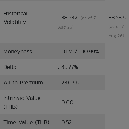
:
Historical
: 38.53%
38.53%
(as of 7
Volatility
(as of 7
Aug 26)
Aug 26)
Moneyness
: OTM / -10.99%
Delta
: 45.77%
All in Premium
: 23.07%
Intrinsic Value
: 0.00
(THB)
Time Value (THB)
: 0.52