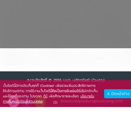
สงวนลิขสิทธิ์ © 2556 บมจ. หลักทรัพย์ บัวหลวง
เว็บไซต์นี้มีการจัดเก็บคุกกี้ (Cookies) เพื่อช่วยเพิ่มประสิทธิภาพการ
ข้อตกลงและเงื่อนไข
ให้บริการแก่ท่าน การใช้งานเว็บไซต์นี้ถือเป็นการยินยอมให้บริษัทจัดเก็บ
X ปิดหน้าต่าง
และใช้คุกกี้ของท่าน โปรดกด
ที่นี่
เพื่อศึกษารายละเอียด
นโยบายใน
structuredproduct@bualuang.co.th
การคุ้มครองข้อมูลส่วนบุคคล
026181492
structuredproduct@bualuang.co.th
026181492