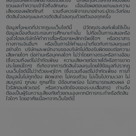
ลงทุนในหลักทรัพย์อ้างอิงโดยตรง นักลงทุนควรศึกษาหนังสือชี้
ชวนและทำความเข้าใจถึงลักษณะ เงื่อนไขผลตอบแทนและความ
เสี่ยงของผลิตภัณฑ์ รวมถึงควรพิจารณาอย่างระมัดระวังก่อน
ตัดสินใจลงทุนและควรตัดสินใจลงทุนด้วยตัวเองทุกครั้ง
ข้อมูลทั้งหมดที่ปรากฏบนเว็บไซต์นี้ มีวัตถุประสงค์เพื่อใช้เป็น
ข้อมูลเบื้องต้นประกอบการศึกษาเท่านั้น ไม่ถือเป็นการเสนอหรือ
จูงใจโดยบริษัทให้ทำการซื้อหรือขายหลักทรัพย์ใดๆ หรือตราสาร
ทางการเงินอื่นๆ หรือเป็นการให้คำแนะนำเกี่ยวกับการลงทุนแต่
อย่างใด บริษัทและพนักงานของบริษัทไม่ต้องรับผิดชอบต่อความ
เสียหายใดๆ ต่อท่านหรือบุคคลใดๆ ไม่ว่าโดยทางตรงหรือทางอ้อม
(ซึ่งรวมถึงแต่ไม่จำกัดเพียง ความเสียหายต่อรายได้หรือการขาด
ประโยชน์ใดๆ) ที่เกิดจากการตัดสินใจลงทุนโดยใช้ข้อมูลที่ปรากฏ
บนเว็บไซต์นี้ไม่ว่าด้วยเหตุใดๆ (ซึ่งรวมถึงแต่ไม่จำกัดเพียง การที่
ข้อมูลนั้นไม่ถูกต้อง ผิดพลาด ไม่ครบถ้วน ไม่เป็นไปตามเวลา ไม่
สมบูรณ์ ถูกลบ ถูกแก้ไข มีข้อบกพร่อง ไม่สามารถแสดงผล มี
ไวรัสคอมพิวเตอร์ หรือความขัดข้องของระบบสื่อสาร) ท่านจึง
ต้องเป็นผู้รับความเสี่ยงภัยด้วยตนเองหากมีการกระทำหรือตัดสิน
ใจใดๆ โดยอาศัยเนื้อหาจากเว็บไซต์นี้