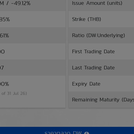
TM / -49.12%
Issue Amount (units)
.85%
Strike (THB)
.61%
Ratio (DW:Underlying)
00
First Trading Date
07
Last Trading Date
.00%
Expiry Date
 of 31 Jul 26)
Remaining Maturity (Day
ราคาตลาด DW