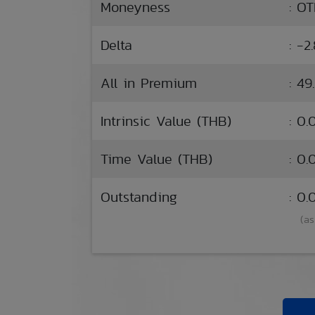
Moneyness
: O
Delta
: -2
All in Premium
: 49
Intrinsic Value (THB)
: 0.
Time Value (THB)
: 0.
Outstanding
: 0
(as