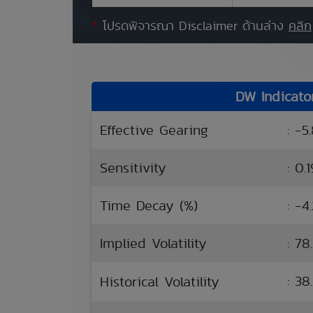
*
โปรดพิจารณา Disclaimer ด้านล่าง
คลิก
DW Indicato
Effective Gearing
: -5
Sensitivity
: 0.1
Time Decay (%)
: -4
Implied Volatility
: 78
: 38
Historical Volatility