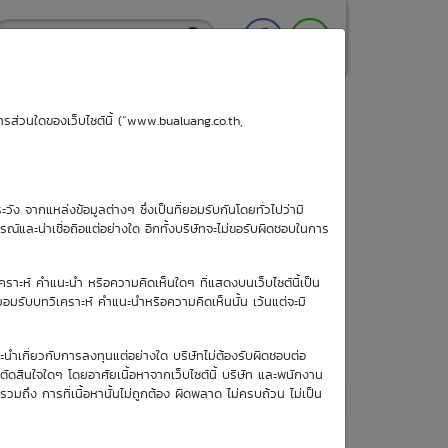
ริการส่วนใดของเว็บไซต์นี้ (“www.bualuang.co.th,
ะวัง จากแหล่งข้อมูลต่างๆ ซึ่งเป็นที่ยอมรับกันโดยทั่วไปว่ามี
ูรณ์และน่าเชื่อถือแต่อย่างใด อีกทั้งบริษัทจะไม่ขอรับผิดชอบในการ
เคราะห์ คำแนะนำ หรือความคิดเห็นใดๆ ที่แสดงบนเว็บไซต์นี้เป็น
อยอมรับบทวิเคราะห์ คำแนะนำหรือความคิดเห็นนั้น เว้นแต่จะมี
วันซื้อขายวัน
ะนำเกี่ยวกับการลงทุนแต่อย่างใด บริษัทไม่ต้องรับผิดชอบต่อ
สุดท้าย
อตัดสินใจใดๆ โดยอาศัยเนื้อหาจากเว็บไซต์นี้ บริษัท และพนักงาน
6 พ.ย. 2569
รวมถึง การที่เนื้อหานั้นไม่ถูกต้อง ผิดพลาด ไม่ครบถ้วน ไม่เป็น