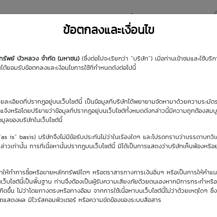
y DW
Highlight DW
มุมความรู้
DW Search
ข้อตกลงและเงื่อนไข
กทรัพย์ บัวหลวง จำกัด (มหาชน)
(ซึ่งต่อไปจะเรียกว่า “บริษัท”) เมื่อท่านเข้าชมและใช้บ
้ยอมรับข้อตกลงและเงื่อนไขการใช้ที่กำหนดดังต่อไปนี้
รายละเอียดที่ปรากฏอยู่บนเว็บไซต์นี้ เป็นข้อมูลที่บริษัทได้พยายามจัดหามาด้วยความระมัดร
ัดแจ้งหรือโดยปริยายว่าข้อมูลที่ปรากฏอยู่บนเว็บไซต์ทั้งหมดดังกล่าวนี้มีความถูกต้องสมบ
้อมูลของบริษัทในเว็บไซต์นี้
วันซื้อขายปัจจุบัน
(“as is” basis) บริษัทจึงไม่มีข้อรับประกันไม่ว่าในเรื่องใดๆ และโปรดทราบว่าบรรดาบทวิ
7 ส.ค. 2569
าวเท่านั้น การที่เนื้อหานั้นปรากฏบนเว็บไซต์นี้ มิได้เป็นการแสดงว่าบริษัทเห็นพ้องหรื
ิษัทให้ทำการซื้อหรือขายหลักทรัพย์ใดๆ หรือตราสารทางการเงินอื่นๆ หรือเป็นการให้คำแน
เว็บไซต์นี้เป็นพื้นฐาน ท่านจึงต้องเป็นผู้รับความเสี่ยงภัยด้วยตนเองหากมีการกระทำหรื
ขึ้น ไม่ว่าโดยทางตรงหรือทางอ้อม จากการใช้เนื้อหาบนเว็บไซต์นี้ไม่ว่าด้วยเหตุใดๆ ซึ่ง
รถแสดงผล มีไวรัสคอมพิวเตอร์ หรือความขัดข้องของระบบสื่อสาร