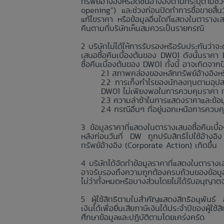
ทรัพย์อ้างอิงหรือดัชนีอ้างอิงตามที่ระบุตา
opening”) และช่วงก่อนปิดทำการซื้อขายสิ้
แก้ไขราคา หรือข้อมูลอื่นใดที่แสดงในตารางเ
คืนตามที่บริษัทเห็นสมควรเป็นรายกรณี
บริษัทไม่ได้ให้การรับรองหรือรับประกันว
เสนอซื้อคืนเบื้องต้นของ DW01 ดังนั้นราค
ซื้อคืนเบื้องต้นของ DW01 ทั้งนี้ อาจเกิดจา
สภาพคล่องของหลักทรัพย์อ้างอิงหรื
การเก็งกำไรของนักลงทุนตามอุปส
DW01 ไม่เพียงพอในการควบคุมราคา ทำใ
ความล่าช้าในการแสดงราคาและข้อมูลอื
กรณีอื่นๆ ที่อยู่นอกเหนือการควบ
ข้อมูลราคาที่แสดงในตารางเสนอซื้อคืนเบื
หลังก่อนวันที่ DW ถูกปรับสิทธิไปใช้อ้างอิ
ทรัพย์อ้างอิง (Corporate Action) เกิดขึ้น
บริษัทได้จัดทำข้อมูลราคาที่แสดงในตารางเส
อาจรับรองถึงความถูกต้องครบถ้วนของข้อมูลร
ไม่ว่าทั้งหมดหรือบางส่วนโดยไม่ได้รับอนุญาต
ผู้ใช้สิทธิตามใบสำคัญแสดงสิทธิอนุพันธ์
เงินได้เพื่อยื่นเสียภาษีเงินได้ประจำปีของผู้
ศึกษาข้อมูลและปฏิบัติตามโดยเคร่งครัด