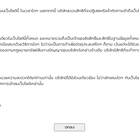
Sensitivity
Time Decay
นเว็บไซต์นี้ ในเวลาใดๆ นอกจากนี้ บริษัทสงวนสิทธิที่จะปฏิเสธหรือจำกัดการเข้าถึงเว็บไ
0.19
-4.24 %
ียวในเว็บไซต์นี้ทั้งหมด และหมายรวมถึงเป็นเจ้าของลิขสิทธิ์และสิทธิในฐานข้อมูลทั้ง
นของ DW01*
รโฆษณาด้วยวิธีการใดๆ ไม่ว่าจะเป็นการทำเพื่อวัตถุประสงค์ใดๆ ก็ตาม เว้นแต่จะได้รั
คุ้มครองตามกฏหมายทรัพย์สินทางปัญญาของบริษัทดังกล่าวข้างต้น บริษัทมีสิทธิที่จะทำกา
ราคาเสนอซื้อคืนเบื้องต้นของ GPSC01P2611A
ำนวยความสะดวกให้แก่ท่านเท่านั้น บริษัทมิได้มีส่วนเกี่ยวข้อง ไม่ว่าลักษณะใดๆ กับเว็บไ
กการเข้าชมเว็บไซต์เหล่านั้น
10
11
13
14
17
Aug
Aug
Aug
Aug
Aug
26
26
26
26
26
ย
0.08
0.08
0.08
0.07
0.07
0.08
0.08
0.07
0.07
0.07