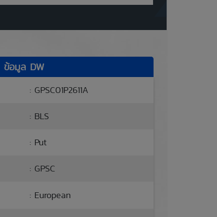
ข้อมูล DW
: GPSC01P2611A
: BLS
: Put
: GPSC
: European