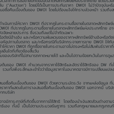
มช่วงเวลาทำการซื้อขายปกติของตลาดหลักทรัพย์แห่งประเทศไทย แต่ไม่รวม
นวัน (“Auction”) โดยมิได้เป็นการประกันราคา DW01 ไม่ว่าปัจจุบันห
สนอซื้อคืนเบื้องต้นของ DW01 โดยไม่ต้องแจ้งให้ทราบล่วงหน้า รวมถึง
่าจะดำเนินการให้ราคา DW01 ที่ปรากฏในกระดานซื้อขายในตลาดหลักทรัพ
า DW01 ที่ปรากฏในกระดานซื้อขายในตลาดหลักทรัพย์แห่งประเทศไทย อาจ
กปัจจัยหลายประการ ซึ่งรวมถึงแต่ไม่จำกัดเฉพาะ
อดัชนีอ้างอิง และ/หรือความผันผวนของราคาหลักทรัพย์อ้างอิงหรือดัชน
งค์อุปทานในตลาด และ/หรือกรณีที่บริษัทกระจายการขาย DW01 ให้กับ
ห้ราคา DW01 ที่ถูกซื้อขายในกระดานอาจไม่ตรงหรือไม่สัมพันธ์ราคาที
่นใดที่เกี่ยวข้องสิ้นวัน
คุมของบริษัทที่ไม่สามารถคาดหมายได้ และเป็นไปตามข้อยกเว้นในการดูแ
้องต้นของ DW01 คำนวณจากราคาใช้สิทธิและอัตราใช้สิทธิของ DW ที่เป็
ง รวมทั้งพึงระลึกและเข้าใจว่าข้อมูลราคาในอนาคตอาจมีการเปลี่ยนแปล
นอซื้อคืนเบื้องต้นของ DW01 ด้วยความระมัดระวัง จากแหล่งข้อมูล ที่บริ
าคาที่แสดงในตารางเสนอซื้อคืนเบื้องต้นของ DW01 นอกจากนี้ บริษัทห้
จากบริษัท
 อาจมีภาระภาษีที่เกิดขึ้นจากการใช้สิทธิ โดยต้องนำเงินสดส่วนต่างตาม
ใช้สิทธิเอง ทั้งนี้ เป็นไปตามประมวลรัษฎากร รวมถึงกฎหมายและกฎเกณฑ์ว่าด้