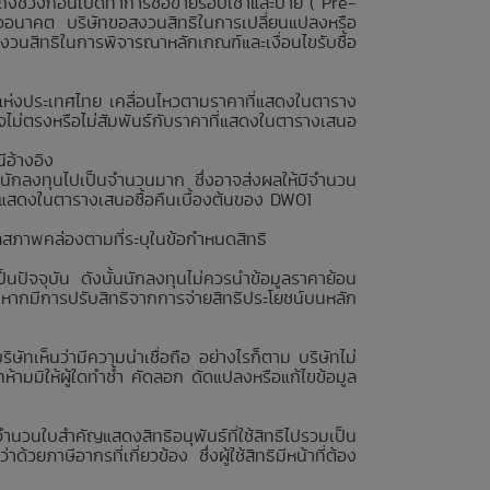
ถึงช่วงก่อนเปิดทำการซื้อขายรอบเช้าและบ่าย (“Pre-
รืออนาคต บริษัทขอสงวนสิทธิในการเปลี่ยนแปลงหรือ
สงวนสิทธิในการพิจารณาหลักเกณฑ์และเงื่อนไขรับซื้อ
ย์แห่งประเทศไทย เคลื่อนไหวตามราคาที่แสดงในตาราง
ไม่ตรงหรือไม่สัมพันธ์กับราคาที่แสดงในตารางเสนอ
ีอ้างอิง
นักลงทุนไปเป็นจำนวนมาก ซึ่งอาจส่งผลให้มีจำนวน
่แสดงในตารางเสนอซื้อคืนเบื้องต้นของ DW01
ลสภาพคล่องตามที่ระบุในข้อกำหนดสิทธิ
นปัจจุบัน ดังนั้นนักลงทุนไม่ควรนำข้อมูลราคาย้อน
งหากมีการปรับสิทธิจากการจ่ายสิทธิประโยชน์บนหลัก
ษัทเห็นว่ามีความน่าเชื่อถือ อย่างไรก็ตาม บริษัทไม่
ามมิให้ผู้ใดทำซ้ำ คัดลอก ดัดแปลงหรือแก้ไขข้อมูล
จำนวนใบสำคัญแสดงสิทธิอนุพันธ์ที่ใช้สิทธิไปรวมเป็น
วยภาษีอากรที่เกี่ยวข้อง ซึ่งผู้ใช้สิทธิมีหน้าที่ต้อง