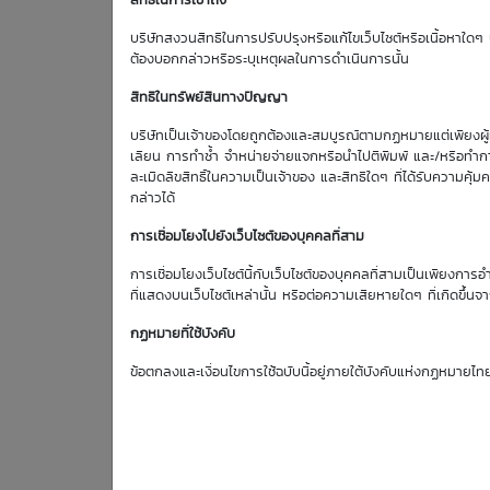
สิทธิในการเข้าถึง
Effective Gearing
บริษัทสงวนสิทธิในการปรับปรุงหรือแก้ไขเว็บไซต์หรือเนื้อหาใดๆ บ
-5.85
ต้องบอกกล่าวหรือระบุเหตุผลในการดำเนินการนั้น
สิทธิในทรัพย์สินทางปัญญา
บริษัทเป็นเจ้าของโดยถูกต้องและสมบูรณ์ตามกฏหมายแต่เพียงผู้เด
ตารางเสนอซื้อคืนเบื้องต้
เลียน การทำซ้ำ จำหน่ายจ่ายแจกหรือนำไปตีพิมพ์ และ/หรือทำกา
ละเมิดลิขสิทธิ์ในความเป็นเจ้าของ และสิทธิใดๆ ที่ได้รับความ
กล่าวได้
การเชื่อมโยงไปยังเว็บไซต์ของบุคคลที่สาม
การเชื่อมโยงเว็บไซต์นี้กับเว็บไซต์ของบุคคลที่สามเป็นเพียงการอ
ที่แสดงบนเว็บไซต์เหล่านั้น หรือต่อความเสียหายใดๆ ที่เกิดขึ้นจา
7
GPSC
Aug
กฏหมายที่ใช้บังคับ
Bid | Offer
26
ข้อตกลงและเงื่อนไขการใช้ฉบับนี้อยู่ภายใต้บังคับแห่งกฏหมายไท
47.00
47.25
0.09
47.25
47.50
0.08