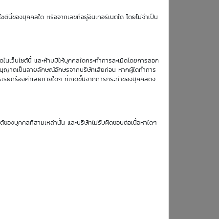
TTM (days)
ซต์นี้ของบุคคลใด หรือจากเลขที่อยู่อินเทอร์เนตใด โดยไม่จำเป็น
62
หมดในเว็บไซต์นี้ และห้ามมิให้บุคคลใดกระทำการละเมิดโดยการลอก
บอนุญาตเป็นลายลักษณ์อักษรจากบริษัทเสียก่อน หากผู้ใดทำการ
รเรียกร้องค่าเสียหายใดๆ ที่เกิดขึ้นจากการกระทำของบุคคลดัง
Simulate Click
ซต์ของบุคคลที่สามเหล่านั้น และบริษัทไม่รับผิดชอบต่อเนื้อหาใดๆ
18
19
20
21
Aug
Aug
Aug
Aug
26
26
26
26
0.07
0.06
0.06
0.06
0.07
0.06
0.06
0.06