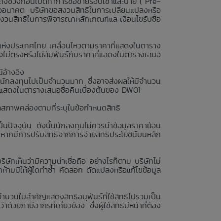
ถึงช่วงก่อนเปิดทำการซื้อขายรอบเช้าและบ่าย (“Pre-
รืออนาคต บริษัทขอสงวนสิทธิในการเปลี่ยนแปลงหรือ
สงวนสิทธิในการพิจารณาหลักเกณฑ์และเงื่อนไขรับซื้อ
ย์แห่งประเทศไทย เคลื่อนไหวตามราคาที่แสดงในตาราง
ไม่ตรงหรือไม่สัมพันธ์กับราคาที่แสดงในตารางเสนอ
ีอ้างอิง
นักลงทุนไปเป็นจำนวนมาก ซึ่งอาจส่งผลให้มีจำนวน
่แสดงในตารางเสนอซื้อคืนเบื้องต้นของ DW01
ลสภาพคล่องตามที่ระบุในข้อกำหนดสิทธิ
นปัจจุบัน ดังนั้นนักลงทุนไม่ควรนำข้อมูลราคาย้อน
งหากมีการปรับสิทธิจากการจ่ายสิทธิประโยชน์บนหลัก
ษัทเห็นว่ามีความน่าเชื่อถือ อย่างไรก็ตาม บริษัทไม่
ามมิให้ผู้ใดทำซ้ำ คัดลอก ดัดแปลงหรือแก้ไขข้อมูล
จำนวนใบสำคัญแสดงสิทธิอนุพันธ์ที่ใช้สิทธิไปรวมเป็น
วยภาษีอากรที่เกี่ยวข้อง ซึ่งผู้ใช้สิทธิมีหน้าที่ต้อง