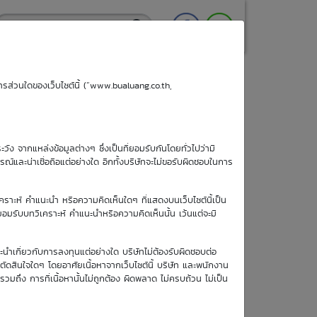
ริการส่วนใดของเว็บไซต์นี้ (“www.bualuang.co.th,
ะวัง จากแหล่งข้อมูลต่างๆ ซึ่งเป็นที่ยอมรับกันโดยทั่วไปว่ามี
ูรณ์และน่าเชื่อถือแต่อย่างใด อีกทั้งบริษัทจะไม่ขอรับผิดชอบในการ
เคราะห์ คำแนะนำ หรือความคิดเห็นใดๆ ที่แสดงบนเว็บไซต์นี้เป็น
อยอมรับบทวิเคราะห์ คำแนะนำหรือความคิดเห็นนั้น เว้นแต่จะมี
วันซื้อขายวัน
ะนำเกี่ยวกับการลงทุนแต่อย่างใด บริษัทไม่ต้องรับผิดชอบต่อ
สุดท้าย
อตัดสินใจใดๆ โดยอาศัยเนื้อหาจากเว็บไซต์นี้ บริษัท และพนักงาน
8 ธ.ค. 2569
รวมถึง การที่เนื้อหานั้นไม่ถูกต้อง ผิดพลาด ไม่ครบถ้วน ไม่เป็น