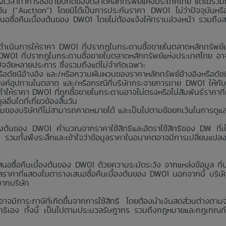
มช่วงเวลาทำการซื้อขายปกติของตลาดหลักทรัพย์แห่งประเทศไทย แต่ไม่รวม
นวัน (“Auction”) โดยมิได้เป็นการประกันราคา DW01 ไม่ว่าปัจจุบันห
สนอซื้อคืนเบื้องต้นของ DW01 โดยไม่ต้องแจ้งให้ทราบล่วงหน้า รวมถึง
่าจะดำเนินการให้ราคา DW01 ที่ปรากฏในกระดานซื้อขายในตลาดหลักทรัพ
า DW01 ที่ปรากฏในกระดานซื้อขายในตลาดหลักทรัพย์แห่งประเทศไทย อาจ
กปัจจัยหลายประการ ซึ่งรวมถึงแต่ไม่จำกัดเฉพาะ
อดัชนีอ้างอิง และ/หรือความผันผวนของราคาหลักทรัพย์อ้างอิงหรือดัชน
งค์อุปทานในตลาด และ/หรือกรณีที่บริษัทกระจายการขาย DW01 ให้กับ
ห้ราคา DW01 ที่ถูกซื้อขายในกระดานอาจไม่ตรงหรือไม่สัมพันธ์ราคาที
่นใดที่เกี่ยวข้องสิ้นวัน
คุมของบริษัทที่ไม่สามารถคาดหมายได้ และเป็นไปตามข้อยกเว้นในการดูแ
้องต้นของ DW01 คำนวณจากราคาใช้สิทธิและอัตราใช้สิทธิของ DW ที่เป็
ง รวมทั้งพึงระลึกและเข้าใจว่าข้อมูลราคาในอนาคตอาจมีการเปลี่ยนแปล
นอซื้อคืนเบื้องต้นของ DW01 ด้วยความระมัดระวัง จากแหล่งข้อมูล ที่บริ
าคาที่แสดงในตารางเสนอซื้อคืนเบื้องต้นของ DW01 นอกจากนี้ บริษัทห้
จากบริษัท
 อาจมีภาระภาษีที่เกิดขึ้นจากการใช้สิทธิ โดยต้องนำเงินสดส่วนต่างตาม
ใช้สิทธิเอง ทั้งนี้ เป็นไปตามประมวลรัษฎากร รวมถึงกฎหมายและกฎเกณฑ์ว่าด้