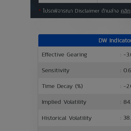
*
โปรดพิจารณา Disclaimer ด้านล่าง
คลิก
DW Indicato
Effective Gearing
: -3
Sensitivity
: 0.
Time Decay (%)
: -2
Implied Volatility
: 84
: 3
Historical Volatility