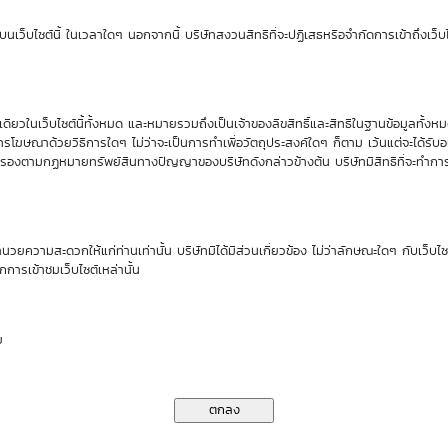
Sensitivity
Time Decay
นเว็บไซต์นี้ ในเวลาใดๆ นอกจากนี้ บริษัทสงวนสิทธิที่จะปฏิเสธหรือจำกัดการเข้าถึงเว็บไ
0.63
-2.01 %
ียวในเว็บไซต์นี้ทั้งหมด และหมายรวมถึงเป็นเจ้าของลิขสิทธิ์และสิทธิในฐานข้อมูลทั้ง
นของ DW01*
รโฆษณาด้วยวิธีการใดๆ ไม่ว่าจะเป็นการทำเพื่อวัตถุประสงค์ใดๆ ก็ตาม เว้นแต่จะได้รั
คุ้มครองตามกฏหมายทรัพย์สินทางปัญญาของบริษัทดังกล่าวข้างต้น บริษัทมีสิทธิที่จะทำกา
ราคาเสนอซื้อคืนเบื้องต้นของ GPSC01P2612A
ำนวยความสะดวกให้แก่ท่านเท่านั้น บริษัทมิได้มีส่วนเกี่ยวข้อง ไม่ว่าลักษณะใดๆ กับเว็บไ
กการเข้าชมเว็บไซต์เหล่านั้น
11
13
14
17
18
Aug
Aug
Aug
Aug
Aug
26
26
26
26
26
ย
0.39
0.38
0.37
0.36
0.36
0.38
0.37
0.36
0.36
0.35