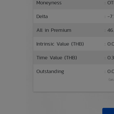
Moneyness
: O
Delta
: -7
All in Premium
: 46
Intrinsic Value (THB)
: 0.
Time Value (THB)
: 0.
Outstanding
: 0
(as