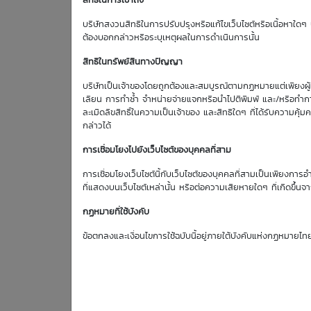
สิทธิในการเข้าถึง
Effective Gearing
บริษัทสงวนสิทธิในการปรับปรุงหรือแก้ไขเว็บไซต์หรือเนื้อหาใดๆ บ
-3.65
ต้องบอกกล่าวหรือระบุเหตุผลในการดำเนินการนั้น
สิทธิในทรัพย์สินทางปัญญา
บริษัทเป็นเจ้าของโดยถูกต้องและสมบูรณ์ตามกฏหมายแต่เพียงผู้เด
ตารางเสนอซื้อคืนเบื้องต้
เลียน การทำซ้ำ จำหน่ายจ่ายแจกหรือนำไปตีพิมพ์ และ/หรือทำกา
ละเมิดลิขสิทธิ์ในความเป็นเจ้าของ และสิทธิใดๆ ที่ได้รับความ
กล่าวได้
การเชื่อมโยงไปยังเว็บไซต์ของบุคคลที่สาม
การเชื่อมโยงเว็บไซต์นี้กับเว็บไซต์ของบุคคลที่สามเป็นเพียงการอ
ที่แสดงบนเว็บไซต์เหล่านั้น หรือต่อความเสียหายใดๆ ที่เกิดขึ้นจา
10
GPSC
Aug
กฏหมายที่ใช้บังคับ
Bid | Offer
26
ข้อตกลงและเงื่อนไขการใช้ฉบับนี้อยู่ภายใต้บังคับแห่งกฏหมายไท
47.25
47.50
0.39
47.50
47.75
0.39