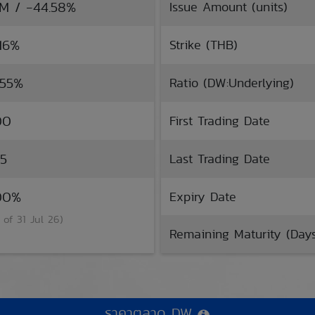
TM / -44.58%
Issue Amount (units)
.16%
Strike (THB)
.55%
Ratio (DW:Underlying)
00
First Trading Date
35
Last Trading Date
.00%
Expiry Date
 of 31 Jul 26)
Remaining Maturity (Day
ราคาตลาด DW