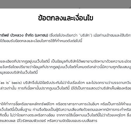
y DW
Highlight DW
มุมความรู้
DW Search
ข้อตกลงและเงื่อนไข
กทรัพย์ บัวหลวง จำกัด (มหาชน)
(ซึ่งต่อไปจะเรียกว่า “บริษัท”) เมื่อท่านเข้าชมและใช้บ
้ยอมรับข้อตกลงและเงื่อนไขการใช้ที่กำหนดดังต่อไปนี้
รายละเอียดที่ปรากฏอยู่บนเว็บไซต์นี้ เป็นข้อมูลที่บริษัทได้พยายามจัดหามาด้วยความระมัดร
ัดแจ้งหรือโดยปริยายว่าข้อมูลที่ปรากฏอยู่บนเว็บไซต์ทั้งหมดดังกล่าวนี้มีความถูกต้องสมบ
้อมูลของบริษัทในเว็บไซต์นี้
จุบัน
(“as is” basis) บริษัทจึงไม่มีข้อรับประกันไม่ว่าในเรื่องใดๆ และโปรดทราบว่าบรรดาบทวิ
69
าวเท่านั้น การที่เนื้อหานั้นปรากฏบนเว็บไซต์นี้ มิได้เป็นการแสดงว่าบริษัทเห็นพ้องหรื
ิษัทให้ทำการซื้อหรือขายหลักทรัพย์ใดๆ หรือตราสารทางการเงินอื่นๆ หรือเป็นการให้คำแน
เว็บไซต์นี้เป็นพื้นฐาน ท่านจึงต้องเป็นผู้รับความเสี่ยงภัยด้วยตนเองหากมีการกระทำหรื
ขึ้น ไม่ว่าโดยทางตรงหรือทางอ้อม จากการใช้เนื้อหาบนเว็บไซต์นี้ไม่ว่าด้วยเหตุใดๆ ซึ่ง
รถแสดงผล มีไวรัสคอมพิวเตอร์ หรือความขัดข้องของระบบสื่อสาร