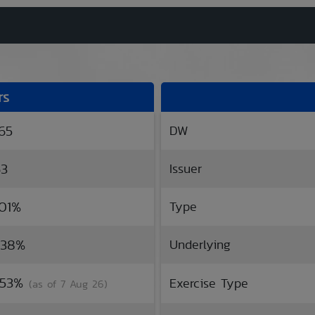
rs
.65
DW
63
Issuer
.01%
Type
.38%
Underlying
8.53%
Exercise Type
(as of 7 Aug 26)