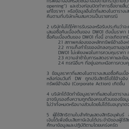
ทรัพย์อ้างอิงหรือดัชนีอ้างอิงตามที่ระบุตา
opening”) และช่วงก่อนปิดทำการซื้อขายสิ้
แก้ไขราคา หรือข้อมูลอื่นใดที่แสดงในตารางเ
คืนตามที่บริษัทเห็นสมควรเป็นรายกรณี
บริษัทไม่ได้ให้การรับรองหรือรับประกันว
เสนอซื้อคืนเบื้องต้นของ DW01 ดังนั้นราค
ซื้อคืนเบื้องต้นของ DW01 ทั้งนี้ อาจเกิดจา
สภาพคล่องของหลักทรัพย์อ้างอิงหรื
การเก็งกำไรของนักลงทุนตามอุปส
DW01 ไม่เพียงพอในการควบคุมราคา ทำใ
ความล่าช้าในการแสดงราคาและข้อมูลอื
กรณีอื่นๆ ที่อยู่นอกเหนือการควบ
ข้อมูลราคาที่แสดงในตารางเสนอซื้อคืนเบื
หลังก่อนวันที่ DW ถูกปรับสิทธิไปใช้อ้างอิ
ทรัพย์อ้างอิง (Corporate Action) เกิดขึ้น
บริษัทได้จัดทำข้อมูลราคาที่แสดงในตารางเส
อาจรับรองถึงความถูกต้องครบถ้วนของข้อมูลร
ไม่ว่าทั้งหมดหรือบางส่วนโดยไม่ได้รับอนุญาต
ผู้ใช้สิทธิตามใบสำคัญแสดงสิทธิอนุพันธ์
เงินได้เพื่อยื่นเสียภาษีเงินได้ประจำปีของผู้
ศึกษาข้อมูลและปฏิบัติตามโดยเคร่งครัด