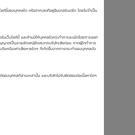
TTM (days)
ซต์นี้ของบุคคลใด หรือจากเลขที่อยู่อินเทอร์เนตใด โดยไม่จำเป็น
83
หมดในเว็บไซต์นี้ และห้ามมิให้บุคคลใดกระทำการละเมิดโดยการลอก
บอนุญาตเป็นลายลักษณ์อักษรจากบริษัทเสียก่อน หากผู้ใดทำการ
รเรียกร้องค่าเสียหายใดๆ ที่เกิดขึ้นจากการกระทำของบุคคลดัง
Simulate Click
ซต์ของบุคคลที่สามเหล่านั้น และบริษัทไม่รับผิดชอบต่อเนื้อหาใดๆ
19
20
21
24
Aug
Aug
Aug
Aug
26
26
26
26
0.35
0.34
0.33
0.33
0.34
0.33
0.33
0.32