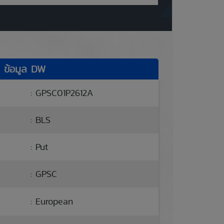
ข้อมูล DW
: GPSC01P2612A
: BLS
: Put
: GPSC
: European