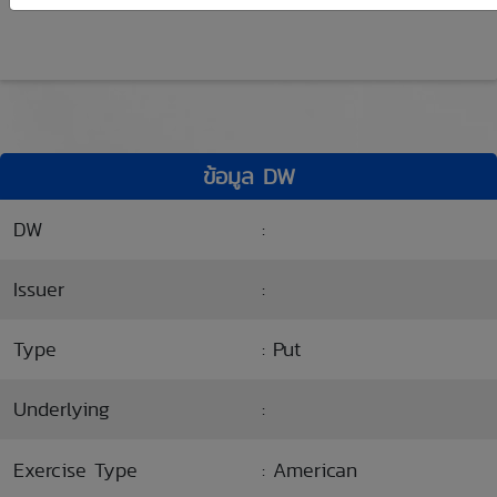
ข้อมูล DW
DW
:
Issuer
:
Type
: Put
Underlying
:
Exercise Type
: American