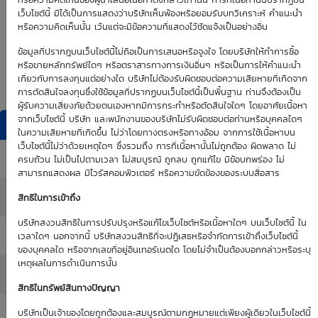
0.00
0.00
หรือความคิดเห็นของผู้นำเสนอเนื้อหาดังกล่าวเท่านั้น การที่เนื้อหานั้นปรากฏบน
เว็บไซต์นี้ มิได้เป็นการแสดงว่าบริษัทเห็นพ้องหรือยอมรับบทวิเคราะห์ คำแนะนำ
หรือความคิดเห็นนั้น เว้นแต่จะมีข้อความที่แสดงไว้ชัดแจ้งเป็นอย่างอื่น
Time Decay
TTM (days)
ข้อมูลที่ปรากฎบนเว็บไซต์นี้ไม่ถือเป็นการเสนอหรือจูงใจ โดยบริษัทให้ทำการซื้อ
หรือขายหลักทรัพย์ใดๆ หรือตราสารทางการเงินอื่นๆ หรือเป็นการให้คำแนะนำ
0.00 %
เกี่ยวกับการลงทุนแต่อย่างใด บริษัทไม่ต้องรับผิดชอบต่อความเสียหายที่เกิดจาก
การตัดสินใจลงทุนซึ่งใช้ข้อมูลที่ปรากฏบนเว็บไซต์นี้เป็นพื้นฐาน ท่านจึงต้องเป็น
ผู้รับความเสี่ยงภัยด้วยตนเองหากมีการกระทำหรือตัดสินใจใดๆ โดยอาศัยเนื้อหา
จากเว็บไซต์นี้ บริษัท และพนักงานของบริษัทไม่รับผิดชอบต่อท่านหรือบุคคลใดๆ
DW Indicators
ในความเสียหายที่เกิดขึ้น ไม่ว่าโดยทางตรงหรือทางอ้อม จากการใช้เนื้อหาบน
เว็บไซต์นี้ไม่ว่าด้วยเหตุใดๆ ซึ่งรวมถึง การที่เนื้อหานั้นไม่ถูกต้อง ผิดพลาด ไม่
Effective Gearing
: 0.00
ครบถ้วน ไม่เป็นไปตามเวลา ไม่สมบูรณ์ ถูกลบ ถูกแก้ไข มีข้อบกพร่อง ไม่
สามารถแสดงผล มีไวรัสคอมพิวเตอร์ หรือความขัดข้องของระบบสื่อสาร
Sensitivity
: 0.00
สิทธิในการเข้าถึง
บริษัทสงวนสิทธิในการปรับปรุงหรือแก้ไขเว็บไซต์หรือเนื้อหาใดๆ บนเว็บไซต์นี้ ใน
Time Decay (%)
: 0.00%
เวลาใดๆ นอกจากนี้ บริษัทสงวนสิทธิที่จะปฏิเสธหรือจำกัดการเข้าถึงเว็บไซต์นี้
ของบุคคลใด หรือจากเลขที่อยู่อินเทอร์เนตใด โดยไม่จำเป็นต้องบอกกล่าวหรือระบุ
เหตุผลในการดำเนินการนั้น
Implied Volatility
: 0.00%
สิทธิในทรัพย์สินทางปัญญา
:
บริษัทเป็นเจ้าของโดยถูกต้องและสมบูรณ์ตามกฏหมายแต่เพียงผู้เดียวในเว็บไซต์นี้