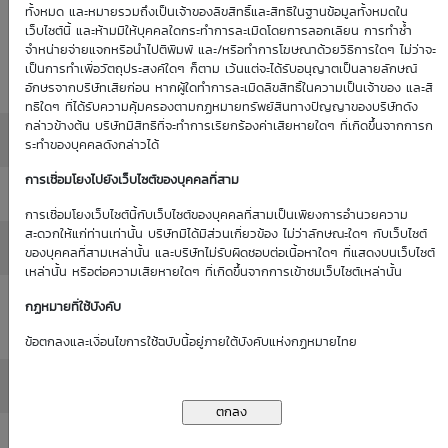
Historical
ทั้งหมด และหมายรวมถึงเป็นเจ้าของลิขสิทธิ์และสิทธิในฐานข้อมูลทั้งหมดใน
: 0.00%
0.00%
(as of 1
เว็บไซต์นี้ และห้ามมิให้บุคคลใดกระทำการละเมิดโดยการลอกเลียน การทำซ้ำ
Volatility
จำหน่ายจ่ายแจกหรือนำไปตีพิมพ์ และ/หรือทำการโฆษณาด้วยวิธีการใดๆ ไม่ว่าจะ
(as of 1
Jan 70)
เป็นการทำเพื่อวัตถุประสงค์ใดๆ ก็ตาม เว้นแต่จะได้รับอนุญาตเป็นลายลักษณ์
Jan 70)
อักษรจากบริษัทเสียก่อน หากผู้ใดทำการละเมิดลิขสิทธิ์ในความเป็นเจ้าของ และสิ
ทธิใดๆ ที่ได้รับความคุ้มครองตามกฏหมายทรัพย์สินทางปัญญาของบริษัทดัง
กล่าวข้างต้น บริษัทมีสิทธิที่จะทำการเรียกร้องค่าเสียหายใดๆ ที่เกิดขึ้นจากการก
Moneyness
: ATM / 0.00%
ระทำของบุคคลดังกล่าวได้
การเชื่อมโยงไปยังเว็บไซต์ของบุคคลที่สาม
Delta
: 0.00%
การเชื่อมโยงเว็บไซต์นี้กับเว็บไซต์ของบุคคลที่สามเป็นเพียงการอำนวยความ
สะดวกให้แก่ท่านเท่านั้น บริษัทมิได้มีส่วนเกี่ยวข้อง ไม่ว่าลักษณะใดๆ กับเว็บไซต์
All in Premium
: 0.00%
ของบุคคลที่สามเหล่านั้น และบริษัทไม่รับผิดชอบต่อเนื้อหาใดๆ ที่แสดงบนเว็บไซต์
เหล่านั้น หรือต่อความเสียหายใดๆ ที่เกิดขึ้นจากการเข้าชมเว็บไซต์เหล่านั้น
Intrinsic Value
กฏหมายที่ใช้บังคับ
: 0.00
(THB)
ข้อตกลงและเงื่อนไขการใช้ฉบับนี้อยู่ภายใต้บังคับแห่งกฏหมายไทย
Time Value (THB)
: 0.00
Outstanding
: -