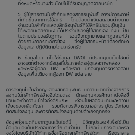
ทั้งหมดหรือบางส่วนโดยไม่ได้รับอนุญาตจากบริษัท
ผู้ใช้สิทธิตามใบสำคัญแสดงสิทธิอนุพันธ์ อาจมีภาระภาษี
ที่เกิดขึ้นจากการใช้สิทธิ โดยต้องนำเงินสดส่วนต่างตาม
จำนวนใบสำคัญแสดงสิทธิอนุพันธ์ที่ใช้สิทธิไปรวมเป็นเงิน
ได้เพื่อยื่นเสียภาษีเงินได้ประจำปีของผู้ใช้สิทธิเอง ทั้งนี้ เป็น
ไปตามประมวลรัษฎากร รวมถึงกฎหมายและกฎเกณฑ์ว่า
ด้วยภาษีอากรที่เกี่ยวข้อง ซึ่งผู้ใช้สิทธิมีหน้าที่ต้องศึกษา
ข้อมูลและปฏิบัติตามโดยเคร่งครัด
ข้อมูลใดๆ ที่ไม่ใช่ข้อมูล DW01 ที่ปรากฏบนเว็บไซต์นี้
อาจแตกต่างจากข้อมูลที่ประกาศโดยผู้ดูแลสภาพคล่อง
และ/หรือผู้ออก DW แต่ละราย นักลงทุนควรตรวจสอบ
ข้อมูลเพิ่มเติมจากผู้ออก DW แต่ละราย
การลงทุนในใบสำคัญแสดงสิทธิอนุพันธ์ มีความแตกต่างจากการ
ลงทุนในหลักทรัพย์อ้างอิงโดยตรง นักลงทุนควรศึกษาหนังสือชี้
ชวนและทำความเข้าใจถึงลักษณะ เงื่อนไขผลตอบแทนและความ
เสี่ยงของผลิตภัณฑ์ รวมถึงควรพิจารณาอย่างระมัดระวังก่อน
ตัดสินใจลงทุนและควรตัดสินใจลงทุนด้วยตัวเองทุกครั้ง
ข้อมูลทั้งหมดที่ปรากฏบนเว็บไซต์นี้ มีวัตถุประสงค์เพื่อใช้เป็น
ข้อมูลเบื้องต้นประกอบการศึกษาเท่านั้น ไม่ถือเป็นการเสนอหรือ
จูงใจโดยบริษัทให้ทำการซื้อหรือขายหลักทรัพย์ใดๆ หรือตราสาร