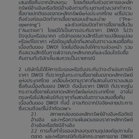
เสนอซื้อคืนจากนักลงทุน โดยเทียบกับช่วงราคาของหลัก
ทรัพย์อ้างอิงหรือดัชนีอ้างอิงตามที่ระบุตามช่วงเวลาทำการ
ซื้อขายปกติของตลาดหลักทรัพย์แห่งประเทศไทย แต่ไม่รวม
ถึงช่วงก่อนเปิดทำการซื้อขายรอบเช้าและบ่าย (“Pre-
opening”) และช่วงก่อนปิดทำการซื้อขายสิ้นวัน
(“Auction”) โดยมิได้เป็นการประกันราคา DW01 ไม่ว่า
ปัจจุบันหรืออนาคต บริษัทขอสงวนสิทธิในการเปลี่ยนแปลง
หรือแก้ไขราคา หรือข้อมูลอื่นใดที่แสดงในตารางเสนอซื้อคืน
เบื้องต้นของ DW01 โดยไม่ต้องแจ้งให้ทราบล่วงหน้า รวม
ถึงสงวนสิทธิในการพิจารณาหลักเกณฑ์และเงื่อนไขรับซื้อ
คืนตามที่บริษัทเห็นสมควรเป็นรายกรณี
บริษัทไม่ได้ให้การรับรองหรือรับประกันว่าจะดำเนินการให้
ราคา DW01 ที่ปรากฏในกระดานซื้อขายในตลาดหลักทรัพย์
แห่งประเทศไทย เคลื่อนไหวตามราคาที่แสดงในตารางเสนอ
ซื้อคืนเบื้องต้นของ DW01 ดังนั้นราคา DW01 ที่ปรากฏใน
กระดานซื้อขายในตลาดหลักทรัพย์แห่งประเทศไทย อาจไม่
ตรงหรือไม่สัมพันธ์กับราคาที่แสดงในตารางเสนอซื้อคืน
เบื้องต้นของ DW01 ทั้งนี้ อาจเกิดจากปัจจัยหลายประการ
ซึ่งรวมถึงแต่ไม่จำกัดเฉพาะ
สภาพคล่องของหลักทรัพย์อ้างอิงหรือดัชนี
อ้างอิง และ/หรือความผันผวนของราคาหลักทรัพย์
อ้างอิงหรือดัชนีอ้างอิง
การเก็งกำไรของนักลงทุนตามอุปสงค์อุปทานใน
ตลาด และ/หรือกรณีที่บริษัทกระจายการขาย DW01