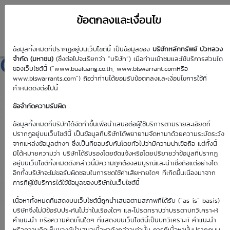
ข้อตกลงและเงื่อนไข
ข้อมูลทั้งหมดที่ปรากฏอยู่บนเว็บไซต์นี้ เป็นข้อมูลของ
บริษัทหลักทรัพย์ บัวหลวง
GULF01C2606T
จำกัด (มหาชน)
(ซึ่งต่อไปจะเรียกว่า “บริษัท”) เมื่อท่านเข้าชมและใช้บริการส่วนใด
ของเว็บไซต์นี้ (“www.bualuang.co.th, www.blswarrant.comหรือ
www.blswarrants.com”) ถือว่าท่านได้ยอมรับข้อตกลงและเงื่อนไขการใช้ที่
กำหนดดังต่อไปนี้
ข้อจำกัดความรับผิด
วันซื้อขายปัจจุบัน
7 ส.ค. 2569
ข้อมูลทั้งหมดที่บริษัทได้จัดทำขึ้นเพื่อนำเสนอต่อผู้ใช้บริการตามรายละเอียดที่
ปรากฏอยู่บนเว็บไซต์นี้ เป็นข้อมูลที่บริษัทได้พยายามจัดหามาด้วยความระมัดระวัง
วันซื้อขายวันแรก
วันซื้อขายวันสุดท้าย
จากแหล่งข้อมูลต่างๆ ซึ่งเป็นที่ยอมรับกันโดยทั่วไปว่ามีความน่าเชื่อถือ แต่ทั้งนี้
1 ม.ค. 2513
1 ม.ค. 2513
มิได้หมายความว่า บริษัทได้รับรองโดยชัดแจ้งหรือโดยปริยายว่าข้อมูลที่ปรากฏ
อยู่บนเว็บไซต์ทั้งหมดดังกล่าวนี้มีความถูกต้องสมบูรณ์และน่าเชื่อถือแต่อย่างใด
อีกทั้งบริษัทจะไม่ขอรับผิดชอบในการชดใช้ค่าเสียหายใดๆ ที่เกิดขึ้นเนื่องมาจาก
การที่ผู้ใช้บริการได้ใช้ข้อมูลของบริษัทในเว็บไซต์นี้
เนื้อหาทั้งหมดที่แสดงบนเว็บไซต์นี้ถูกนำเสนอตามสภาพที่ได้รับ (“as is” basis)
Effective Gearing
Sensitivity
บริษัทจึงไม่มีข้อรับประกันไม่ว่าในเรื่องใดๆ และโปรดทราบว่าบรรดาบทวิเคราะห์
คำแนะนำ หรือความคิดเห็นใดๆ ที่แสดงบนเว็บไซต์นี้เป็นบทวิเคราะห์ คำแนะนำ