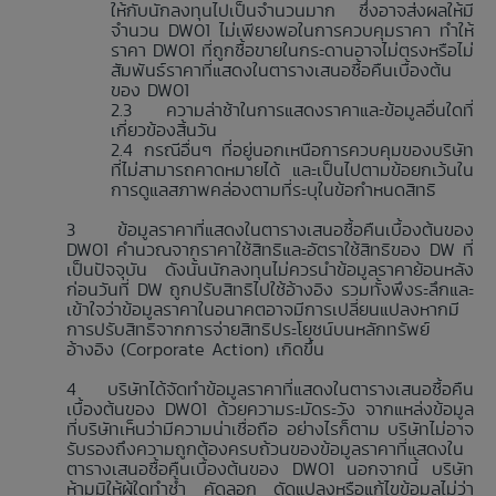
ให้กับนักลงทุนไปเป็นจำนวนมาก ซึ่งอาจส่งผลให้มี
จำนวน DW01 ไม่เพียงพอในการควบคุมราคา ทำให้
ราคา DW01 ที่ถูกซื้อขายในกระดานอาจไม่ตรงหรือไม่
สัมพันธ์ราคาที่แสดงในตารางเสนอซื้อคืนเบื้องต้น
ของ DW01
ความล่าช้าในการแสดงราคาและข้อมูลอื่นใดที่
เกี่ยวข้องสิ้นวัน
กรณีอื่นๆ ที่อยู่นอกเหนือการควบคุมของบริษัท
ที่ไม่สามารถคาดหมายได้ และเป็นไปตามข้อยกเว้นใน
การดูแลสภาพคล่องตามที่ระบุในข้อกำหนดสิทธิ
ข้อมูลราคาที่แสดงในตารางเสนอซื้อคืนเบื้องต้นของ
DW01 คำนวณจากราคาใช้สิทธิและอัตราใช้สิทธิของ DW ที่
เป็นปัจจุบัน ดังนั้นนักลงทุนไม่ควรนำข้อมูลราคาย้อนหลัง
ก่อนวันที่ DW ถูกปรับสิทธิไปใช้อ้างอิง รวมทั้งพึงระลึกและ
เข้าใจว่าข้อมูลราคาในอนาคตอาจมีการเปลี่ยนแปลงหากมี
การปรับสิทธิจากการจ่ายสิทธิประโยชน์บนหลักทรัพย์
อ้างอิง (Corporate Action) เกิดขึ้น
บริษัทได้จัดทำข้อมูลราคาที่แสดงในตารางเสนอซื้อคืน
เบื้องต้นของ DW01 ด้วยความระมัดระวัง จากแหล่งข้อมูล
ที่บริษัทเห็นว่ามีความน่าเชื่อถือ อย่างไรก็ตาม บริษัทไม่อาจ
รับรองถึงความถูกต้องครบถ้วนของข้อมูลราคาที่แสดงใน
ตารางเสนอซื้อคืนเบื้องต้นของ DW01 นอกจากนี้ บริษัท
ห้ามมิให้ผู้ใดทำซ้ำ คัดลอก ดัดแปลงหรือแก้ไขข้อมูลไม่ว่า