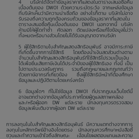
บริษัทได้จัดทำข้อมูลราคาที่แสดงในตารางเสนอซื้อคืน
เบื้องต้นของ DW01 ด้วยความระมัดระวัง จากแหล่งข้อมูล
ที่บริษัทเห็นว่ามีความน่าเชื่อถือ อย่างไรก็ตาม บริษัทไม่อาจ
รับรองถึงความถูกต้องครบถ้วนของข้อมูลราคาที่แสดงใน
ตารางเสนอซื้อคืนเบื้องต้นของ DW01 นอกจากนี้ บริษัท
ห้ามมิให้ผู้ใดทำซ้ำ คัดลอก ดัดแปลงหรือแก้ไขข้อมูลไม่ว่า
ทั้งหมดหรือบางส่วนโดยไม่ได้รับอนุญาตจากบริษัท
ผู้ใช้สิทธิตามใบสำคัญแสดงสิทธิอนุพันธ์ อาจมีภาระภาษี
ที่เกิดขึ้นจากการใช้สิทธิ โดยต้องนำเงินสดส่วนต่างตาม
จำนวนใบสำคัญแสดงสิทธิอนุพันธ์ที่ใช้สิทธิไปรวมเป็นเงิน
ได้เพื่อยื่นเสียภาษีเงินได้ประจำปีของผู้ใช้สิทธิเอง ทั้งนี้ เป็น
ไปตามประมวลรัษฎากร รวมถึงกฎหมายและกฎเกณฑ์ว่า
ด้วยภาษีอากรที่เกี่ยวข้อง ซึ่งผู้ใช้สิทธิมีหน้าที่ต้องศึกษา
ข้อมูลและปฏิบัติตามโดยเคร่งครัด
ข้อมูลใดๆ ที่ไม่ใช่ข้อมูล DW01 ที่ปรากฏบนเว็บไซต์นี้
อาจแตกต่างจากข้อมูลที่ประกาศโดยผู้ดูแลสภาพคล่อง
และ/หรือผู้ออก DW แต่ละราย นักลงทุนควรตรวจสอบ
ข้อมูลเพิ่มเติมจากผู้ออก DW แต่ละราย
การลงทุนในใบสำคัญแสดงสิทธิอนุพันธ์ มีความแตกต่างจากการ
ลงทุนในหลักทรัพย์อ้างอิงโดยตรง นักลงทุนควรศึกษาหนังสือชี้
ชวนและทำความเข้าใจถึงลักษณะ เงื่อนไขผลตอบแทนและความ