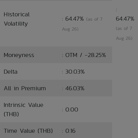
:
Historical
: 64.47%
64.47%
(as of 7
Volatility
(as of 7
Aug 26)
Aug 26)
Moneyness
: OTM / -28.25%
Delta
: 30.03%
All in Premium
: 46.03%
Intrinsic Value
: 0.00
(THB)
Time Value (THB)
: 0.16