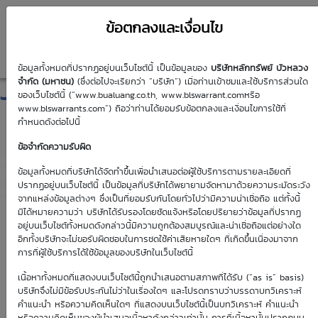
ข้อตกลงและเงื่อนไข
ข้อมูลทั้งหมดที่ปรากฏอยู่บนเว็บไซต์นี้ เป็นข้อมูลของ
บริษัทหลักทรัพย์ บัวหลวง
JMART01C2611A
จำกัด (มหาชน)
(ซึ่งต่อไปจะเรียกว่า “บริษัท”) เมื่อท่านเข้าชมและใช้บริการส่วนใด
ของเว็บไซต์นี้ (“www.bualuang.co.th, www.blswarrant.comหรือ
www.blswarrants.com”) ถือว่าท่านได้ยอมรับข้อตกลงและเงื่อนไขการใช้ที่
กำหนดดังต่อไปนี้
ข้อจำกัดความรับผิด
วันซื้อขายปัจจุบัน
9 ส.ค. 2569
ข้อมูลทั้งหมดที่บริษัทได้จัดทำขึ้นเพื่อนำเสนอต่อผู้ใช้บริการตามรายละเอียดที่
ปรากฏอยู่บนเว็บไซต์นี้ เป็นข้อมูลที่บริษัทได้พยายามจัดหามาด้วยความระมัดระวัง
วันซื้อขายวันแรก
วันซื้อขายวันสุดท้าย
จากแหล่งข้อมูลต่างๆ ซึ่งเป็นที่ยอมรับกันโดยทั่วไปว่ามีความน่าเชื่อถือ แต่ทั้งนี้
8 มิ.ย. 2569
6 พ.ย. 2569
มิได้หมายความว่า บริษัทได้รับรองโดยชัดแจ้งหรือโดยปริยายว่าข้อมูลที่ปรากฏ
อยู่บนเว็บไซต์ทั้งหมดดังกล่าวนี้มีความถูกต้องสมบูรณ์และน่าเชื่อถือแต่อย่างใด
อีกทั้งบริษัทจะไม่ขอรับผิดชอบในการชดใช้ค่าเสียหายใดๆ ที่เกิดขึ้นเนื่องมาจาก
การที่ผู้ใช้บริการได้ใช้ข้อมูลของบริษัทในเว็บไซต์นี้
เนื้อหาทั้งหมดที่แสดงบนเว็บไซต์นี้ถูกนำเสนอตามสภาพที่ได้รับ (“as is” basis)
Effective Gearing
Sensitivity
บริษัทจึงไม่มีข้อรับประกันไม่ว่าในเรื่องใดๆ และโปรดทราบว่าบรรดาบทวิเคราะห์
คำแนะนำ หรือความคิดเห็นใดๆ ที่แสดงบนเว็บไซต์นี้เป็นบทวิเคราะห์ คำแนะนำ