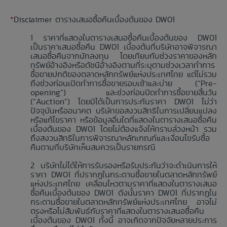
*
Disclaimer ตารางเสนอซื้อคืนเบื้องต้นของ DW01
ราคาที่แสดงในตารางเสนอซื้อคืนเบื้องต้นของ DW01
เป็นราคาเสนอซื้อคืน DW01 เบื้องต้นที่บริษัทอาจพิจารณา
เสนอซื้อคืนจากนักลงทุน โดยเทียบกับช่วงราคาของหลัก
ทรัพย์อ้างอิงหรือดัชนีอ้างอิงตามที่ระบุตามช่วงเวลาทำการ
ซื้อขายปกติของตลาดหลักทรัพย์แห่งประเทศไทย แต่ไม่รวม
ถึงช่วงก่อนเปิดทำการซื้อขายรอบเช้าและบ่าย (“Pre-
opening”) และช่วงก่อนปิดทำการซื้อขายสิ้นวัน
(“Auction”) โดยมิได้เป็นการประกันราคา DW01 ไม่ว่า
ปัจจุบันหรืออนาคต บริษัทขอสงวนสิทธิในการเปลี่ยนแปลง
หรือแก้ไขราคา หรือข้อมูลอื่นใดที่แสดงในตารางเสนอซื้อคืน
เบื้องต้นของ DW01 โดยไม่ต้องแจ้งให้ทราบล่วงหน้า รวม
ถึงสงวนสิทธิในการพิจารณาหลักเกณฑ์และเงื่อนไขรับซื้อ
คืนตามที่บริษัทเห็นสมควรเป็นรายกรณี
บริษัทไม่ได้ให้การรับรองหรือรับประกันว่าจะดำเนินการให้
ราคา DW01 ที่ปรากฏในกระดานซื้อขายในตลาดหลักทรัพย์
แห่งประเทศไทย เคลื่อนไหวตามราคาที่แสดงในตารางเสนอ
ซื้อคืนเบื้องต้นของ DW01 ดังนั้นราคา DW01 ที่ปรากฏใน
กระดานซื้อขายในตลาดหลักทรัพย์แห่งประเทศไทย อาจไม่
ตรงหรือไม่สัมพันธ์กับราคาที่แสดงในตารางเสนอซื้อคืน
เบื้องต้นของ DW01 ทั้งนี้ อาจเกิดจากปัจจัยหลายประการ