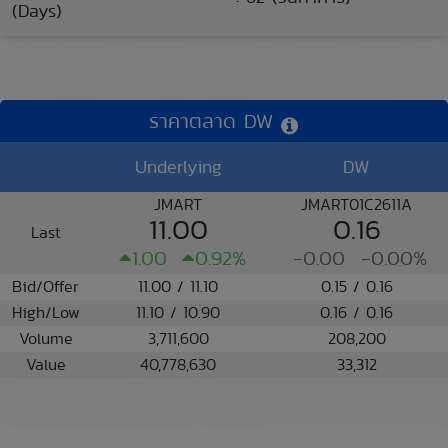
(Days)
ราคาตลาด DW
Underlying
DW
JMART
JMART01C2611A
11.00
0.16
Last
1.00
0.92%
-0.00
-0.00%
Bid/Offer
11.00 / 11.10
0.15 / 0.16
High/Low
11.10 / 10.90
0.16 / 0.16
Volume
3,711,600
208,200
Value
40,778,630
33,312