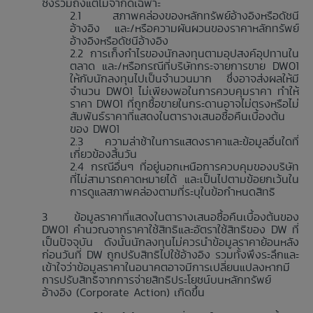
ซึ่งรวมถึงแต่ไม่จำกัดเฉพาะ
สภาพคล่องของหลักทรัพย์อ้างอิงหรือดัชนี
อ้างอิง และ/หรือความผันผวนของราคาหลักทรัพย์
อ้างอิงหรือดัชนีอ้างอิง
การเก็งกำไรของนักลงทุนตามอุปสงค์อุปทานใน
ตลาด และ/หรือกรณีที่บริษัทกระจายการขาย DW01
ให้กับนักลงทุนไปเป็นจำนวนมาก ซึ่งอาจส่งผลให้มี
จำนวน DW01 ไม่เพียงพอในการควบคุมราคา ทำให้
ราคา DW01 ที่ถูกซื้อขายในกระดานอาจไม่ตรงหรือไม่
สัมพันธ์ราคาที่แสดงในตารางเสนอซื้อคืนเบื้องต้น
ของ DW01
ความล่าช้าในการแสดงราคาและข้อมูลอื่นใดที่
เกี่ยวข้องสิ้นวัน
กรณีอื่นๆ ที่อยู่นอกเหนือการควบคุมของบริษัท
ที่ไม่สามารถคาดหมายได้ และเป็นไปตามข้อยกเว้นใน
การดูแลสภาพคล่องตามที่ระบุในข้อกำหนดสิทธิ
ข้อมูลราคาที่แสดงในตารางเสนอซื้อคืนเบื้องต้นของ
DW01 คำนวณจากราคาใช้สิทธิและอัตราใช้สิทธิของ DW ที่
เป็นปัจจุบัน ดังนั้นนักลงทุนไม่ควรนำข้อมูลราคาย้อนหลัง
ก่อนวันที่ DW ถูกปรับสิทธิไปใช้อ้างอิง รวมทั้งพึงระลึกและ
เข้าใจว่าข้อมูลราคาในอนาคตอาจมีการเปลี่ยนแปลงหากมี
การปรับสิทธิจากการจ่ายสิทธิประโยชน์บนหลักทรัพย์
อ้างอิง (Corporate Action) เกิดขึ้น