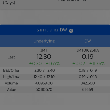
(Days)
ราคาตลาด DW
Underlying
DW
JMT
JMT01C2611A
12.30
0.19
Last
0.30
1.65%
0.02
11.76%
Bid/Offer
12.30 / 12.40
0.18 / 0.19
High/Low
12.40 / 12.10
0.19 / 0.18
Volume
4,096,400
342,600
Value
50,110,570
61,669