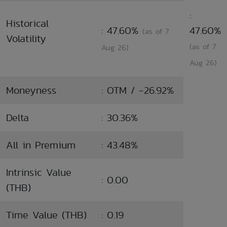
:
Historical
: 47.60%
47.60%
(as of 7
Volatility
(as of 7
Aug 26)
Aug 26)
Moneyness
: OTM / -26.92%
Delta
: 30.36%
All in Premium
: 43.48%
Intrinsic Value
: 0.00
(THB)
Time Value (THB)
: 0.19