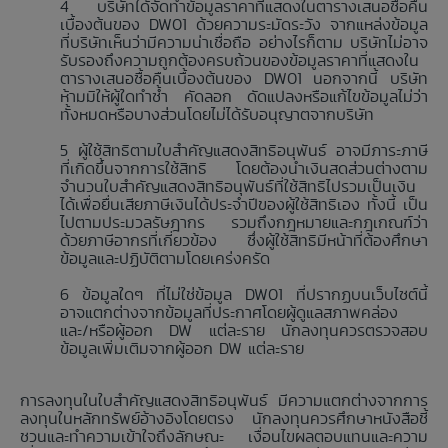
บริษัทได้จัดทำข้อมูลราคาที่แสดงในตารางเสนอซื้อคืน
เบื้องต้นของ DW01 ด้วยความระมัดระวัง จากแหล่งข้อมูล
ที่บริษัทเห็นว่ามีความน่าเชื่อถือ อย่างไรก็ตาม บริษัทไม่อาจ
รับรองถึงความถูกต้องครบถ้วนของข้อมูลราคาที่แสดงใน
ตารางเสนอซื้อคืนเบื้องต้นของ DW01 นอกจากนี้ บริษัท
ห้ามมิให้ผู้ใดทำซ้ำ คัดลอก ดัดแปลงหรือแก้ไขข้อมูลไม่ว่า
ทั้งหมดหรือบางส่วนโดยไม่ได้รับอนุญาตจากบริษัท
ผู้ใช้สิทธิตามใบสำคัญแสดงสิทธิอนุพันธ์ อาจมีภาระภาษี
ที่เกิดขึ้นจากการใช้สิทธิ โดยต้องนำเงินสดส่วนต่างตาม
จำนวนใบสำคัญแสดงสิทธิอนุพันธ์ที่ใช้สิทธิไปรวมเป็นเงิน
ได้เพื่อยื่นเสียภาษีเงินได้ประจำปีของผู้ใช้สิทธิเอง ทั้งนี้ เป็น
ไปตามประมวลรัษฎากร รวมถึงกฎหมายและกฎเกณฑ์ว่า
ด้วยภาษีอากรที่เกี่ยวข้อง ซึ่งผู้ใช้สิทธิมีหน้าที่ต้องศึกษา
ข้อมูลและปฏิบัติตามโดยเคร่งครัด
ข้อมูลใดๆ ที่ไม่ใช่ข้อมูล DW01 ที่ปรากฏบนเว็บไซต์นี้
อาจแตกต่างจากข้อมูลที่ประกาศโดยผู้ดูแลสภาพคล่อง
และ/หรือผู้ออก DW แต่ละราย นักลงทุนควรตรวจสอบ
ข้อมูลเพิ่มเติมจากผู้ออก DW แต่ละราย
การลงทุนในใบสำคัญแสดงสิทธิอนุพันธ์ มีความแตกต่างจากการ
ลงทุนในหลักทรัพย์อ้างอิงโดยตรง นักลงทุนควรศึกษาหนังสือชี้
ชวนและทำความเข้าใจถึงลักษณะ เงื่อนไขผลตอบแทนและความ