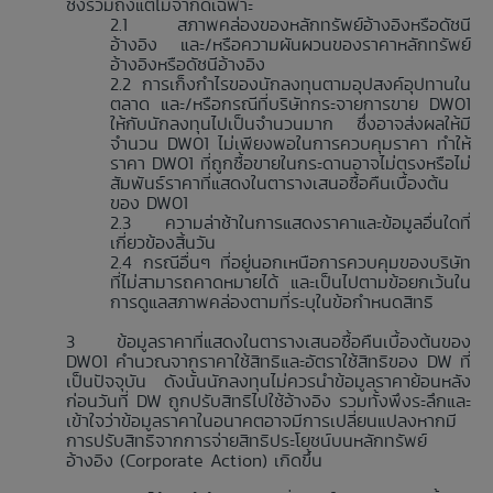
ซึ่งรวมถึงแต่ไม่จำกัดเฉพาะ
สภาพคล่องของหลักทรัพย์อ้างอิงหรือดัชนี
อ้างอิง และ/หรือความผันผวนของราคาหลักทรัพย์
อ้างอิงหรือดัชนีอ้างอิง
การเก็งกำไรของนักลงทุนตามอุปสงค์อุปทานใน
ตลาด และ/หรือกรณีที่บริษัทกระจายการขาย DW01
ให้กับนักลงทุนไปเป็นจำนวนมาก ซึ่งอาจส่งผลให้มี
จำนวน DW01 ไม่เพียงพอในการควบคุมราคา ทำให้
ราคา DW01 ที่ถูกซื้อขายในกระดานอาจไม่ตรงหรือไม่
สัมพันธ์ราคาที่แสดงในตารางเสนอซื้อคืนเบื้องต้น
ของ DW01
ความล่าช้าในการแสดงราคาและข้อมูลอื่นใดที่
เกี่ยวข้องสิ้นวัน
กรณีอื่นๆ ที่อยู่นอกเหนือการควบคุมของบริษัท
ที่ไม่สามารถคาดหมายได้ และเป็นไปตามข้อยกเว้นใน
การดูแลสภาพคล่องตามที่ระบุในข้อกำหนดสิทธิ
ข้อมูลราคาที่แสดงในตารางเสนอซื้อคืนเบื้องต้นของ
DW01 คำนวณจากราคาใช้สิทธิและอัตราใช้สิทธิของ DW ที่
เป็นปัจจุบัน ดังนั้นนักลงทุนไม่ควรนำข้อมูลราคาย้อนหลัง
ก่อนวันที่ DW ถูกปรับสิทธิไปใช้อ้างอิง รวมทั้งพึงระลึกและ
เข้าใจว่าข้อมูลราคาในอนาคตอาจมีการเปลี่ยนแปลงหากมี
การปรับสิทธิจากการจ่ายสิทธิประโยชน์บนหลักทรัพย์
อ้างอิง (Corporate Action) เกิดขึ้น