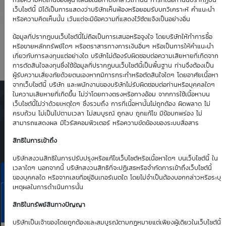
4.58
0.69
หรือความคิดเห็นของผู้นำเสนอเนื้อหาดังกล่าวเท่านั้น การที่เนื้อหานั้นปรากฏบน
เว็บไซต์นี้ มิได้เป็นการแสดงว่าบริษัทเห็นพ้องหรือยอมรับบทวิเคราะห์ คำแนะนำ
หรือความคิดเห็นนั้น เว้นแต่จะมีข้อความที่แสดงไว้ชัดแจ้งเป็นอย่างอื่น
Time Decay
TTM (days)
ข้อมูลที่ปรากฎบนเว็บไซต์นี้ไม่ถือเป็นการเสนอหรือจูงใจ โดยบริษัทให้ทำการซื้อ
หรือขายหลักทรัพย์ใดๆ หรือตราสารทางการเงินอื่นๆ หรือเป็นการให้คำแนะนำ
-1.84 %
62
เกี่ยวกับการลงทุนแต่อย่างใด บริษัทไม่ต้องรับผิดชอบต่อความเสียหายที่เกิดจาก
การตัดสินใจลงทุนซึ่งใช้ข้อมูลที่ปรากฏบนเว็บไซต์นี้เป็นพื้นฐาน ท่านจึงต้องเป็น
ผู้รับความเสี่ยงภัยด้วยตนเองหากมีการกระทำหรือตัดสินใจใดๆ โดยอาศัยเนื้อหา
จากเว็บไซต์นี้ บริษัท และพนักงานของบริษัทไม่รับผิดชอบต่อท่านหรือบุคคลใดๆ
ในความเสียหายที่เกิดขึ้น ไม่ว่าโดยทางตรงหรือทางอ้อม จากการใช้เนื้อหาบน
ตารางเสนอซื้อคืนเบื้องต้นของ
เว็บไซต์นี้ไม่ว่าด้วยเหตุใดๆ ซึ่งรวมถึง การที่เนื้อหานั้นไม่ถูกต้อง ผิดพลาด ไม่
DW01*
ครบถ้วน ไม่เป็นไปตามเวลา ไม่สมบูรณ์ ถูกลบ ถูกแก้ไข มีข้อบกพร่อง ไม่
สามารถแสดงผล มีไวรัสคอมพิวเตอร์ หรือความขัดข้องของระบบสื่อสาร
Simulate Click
สิทธิในการเข้าถึง
บริษัทสงวนสิทธิในการปรับปรุงหรือแก้ไขเว็บไซต์หรือเนื้อหาใดๆ บนเว็บไซต์นี้ ใน
เวลาใดๆ นอกจากนี้ บริษัทสงวนสิทธิที่จะปฏิเสธหรือจำกัดการเข้าถึงเว็บไซต์นี้
ราคาเสนอซื้อคืนเบื้องต้นของ JMT01C2611A
ของบุคคลใด หรือจากเลขที่อยู่อินเทอร์เนตใด โดยไม่จำเป็นต้องบอกกล่าวหรือระบุ
เหตุผลในการดำเนินการนั้น
10
11
13
14
17
JMT
Aug
Aug
Aug
Aug
Aug
สิทธิในทรัพย์สินทางปัญญา
Bid | Offer
26
26
26
26
26
บริษัทเป็นเจ้าของโดยถูกต้องและสมบูรณ์ตามกฏหมายแต่เพียงผู้เดียวในเว็บไซต์นี้