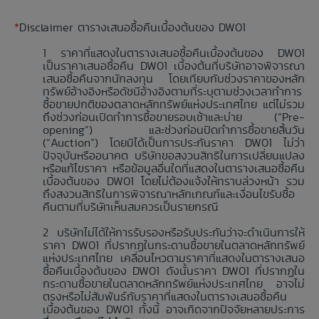
*
Disclaimer ตารางเสนอซื้อคืนเบื้องต้นของ DW01
ราคาที่แสดงในตารางเสนอซื้อคืนเบื้องต้นของ DW01
เป็นราคาเสนอซื้อคืน DW01 เบื้องต้นที่บริษัทอาจพิจารณา
เสนอซื้อคืนจากนักลงทุน โดยเทียบกับช่วงราคาของหลัก
ทรัพย์อ้างอิงหรือดัชนีอ้างอิงตามที่ระบุตามช่วงเวลาทำการ
ซื้อขายปกติของตลาดหลักทรัพย์แห่งประเทศไทย แต่ไม่รวม
ถึงช่วงก่อนเปิดทำการซื้อขายรอบเช้าและบ่าย (“Pre-
opening”) และช่วงก่อนปิดทำการซื้อขายสิ้นวัน
(“Auction”) โดยมิได้เป็นการประกันราคา DW01 ไม่ว่า
ปัจจุบันหรืออนาคต บริษัทขอสงวนสิทธิในการเปลี่ยนแปลง
หรือแก้ไขราคา หรือข้อมูลอื่นใดที่แสดงในตารางเสนอซื้อคืน
เบื้องต้นของ DW01 โดยไม่ต้องแจ้งให้ทราบล่วงหน้า รวม
ถึงสงวนสิทธิในการพิจารณาหลักเกณฑ์และเงื่อนไขรับซื้อ
คืนตามที่บริษัทเห็นสมควรเป็นรายกรณี
บริษัทไม่ได้ให้การรับรองหรือรับประกันว่าจะดำเนินการให้
ราคา DW01 ที่ปรากฏในกระดานซื้อขายในตลาดหลักทรัพย์
แห่งประเทศไทย เคลื่อนไหวตามราคาที่แสดงในตารางเสนอ
ซื้อคืนเบื้องต้นของ DW01 ดังนั้นราคา DW01 ที่ปรากฏใน
กระดานซื้อขายในตลาดหลักทรัพย์แห่งประเทศไทย อาจไม่
ตรงหรือไม่สัมพันธ์กับราคาที่แสดงในตารางเสนอซื้อคืน
เบื้องต้นของ DW01 ทั้งนี้ อาจเกิดจากปัจจัยหลายประการ