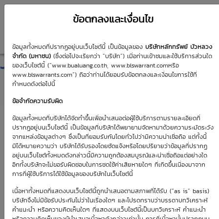
ข้อตกลงและเงื่อนไข
ข้อมูลทั้งหมดที่ปรากฏอยู่บนเว็บไซต์นี้ เป็นข้อมูลของ
บริษัทหลักทรัพย์ บัวหลวง
JMT01C2611A
จำกัด (มหาชน)
(ซึ่งต่อไปจะเรียกว่า “บริษัท”) เมื่อท่านเข้าชมและใช้บริการส่วนใด
ของเว็บไซต์นี้ (“www.bualuang.co.th, www.blswarrant.comหรือ
www.blswarrants.com”) ถือว่าท่านได้ยอมรับข้อตกลงและเงื่อนไขการใช้ที่
กำหนดดังต่อไปนี้
ข้อจำกัดความรับผิด
วันซื้อขายปัจจุบัน
8 ส.ค. 2569
ข้อมูลทั้งหมดที่บริษัทได้จัดทำขึ้นเพื่อนำเสนอต่อผู้ใช้บริการตามรายละเอียดที่
ปรากฏอยู่บนเว็บไซต์นี้ เป็นข้อมูลที่บริษัทได้พยายามจัดหามาด้วยความระมัดระวัง
วันซื้อขายวันแรก
วันซื้อขายวันสุดท้าย
จากแหล่งข้อมูลต่างๆ ซึ่งเป็นที่ยอมรับกันโดยทั่วไปว่ามีความน่าเชื่อถือ แต่ทั้งนี้
8 มิ.ย. 2569
6 พ.ย. 2569
มิได้หมายความว่า บริษัทได้รับรองโดยชัดแจ้งหรือโดยปริยายว่าข้อมูลที่ปรากฏ
อยู่บนเว็บไซต์ทั้งหมดดังกล่าวนี้มีความถูกต้องสมบูรณ์และน่าเชื่อถือแต่อย่างใด
อีกทั้งบริษัทจะไม่ขอรับผิดชอบในการชดใช้ค่าเสียหายใดๆ ที่เกิดขึ้นเนื่องมาจาก
การที่ผู้ใช้บริการได้ใช้ข้อมูลของบริษัทในเว็บไซต์นี้
เนื้อหาทั้งหมดที่แสดงบนเว็บไซต์นี้ถูกนำเสนอตามสภาพที่ได้รับ (“as is” basis)
Effective Gearing
Sensitivity
บริษัทจึงไม่มีข้อรับประกันไม่ว่าในเรื่องใดๆ และโปรดทราบว่าบรรดาบทวิเคราะห์
คำแนะนำ หรือความคิดเห็นใดๆ ที่แสดงบนเว็บไซต์นี้เป็นบทวิเคราะห์ คำแนะนำ