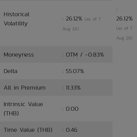
:
Historical
: 26.12%
26.12%
(as of 7
Volatility
(as of 7
Aug 26)
Aug 26)
Moneyness
: OTM / -0.83%
Delta
: 55.07%
All in Premium
: 11.33%
Intrinsic Value
: 0.00
(THB)
Time Value (THB)
: 0.46