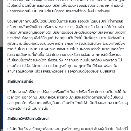
5.25
1.34
หรือความคิดเห็นของผู้นำเสนอเนื้อหาดังกล่าวเท่านั้น การที่เนื้อหานั้นปรากฏบน
เว็บไซต์นี้ มิได้เป็นการแสดงว่าบริษัทเห็นพ้องหรือยอมรับบทวิเคราะห์ คำแนะนำ
หรือความคิดเห็นนั้น เว้นแต่จะมีข้อความที่แสดงไว้ชัดแจ้งเป็นอย่างอื่น
Time Decay
TTM (days)
ข้อมูลที่ปรากฎบนเว็บไซต์นี้ไม่ถือเป็นการเสนอหรือจูงใจ โดยบริษัทให้ทำการซื้อ
หรือขายหลักทรัพย์ใดๆ หรือตราสารทางการเงินอื่นๆ หรือเป็นการให้คำแนะนำ
-0.85 %
61
เกี่ยวกับการลงทุนแต่อย่างใด บริษัทไม่ต้องรับผิดชอบต่อความเสียหายที่เกิดจาก
การตัดสินใจลงทุนซึ่งใช้ข้อมูลที่ปรากฏบนเว็บไซต์นี้เป็นพื้นฐาน ท่านจึงต้องเป็น
ผู้รับความเสี่ยงภัยด้วยตนเองหากมีการกระทำหรือตัดสินใจใดๆ โดยอาศัยเนื้อหา
จากเว็บไซต์นี้ บริษัท และพนักงานของบริษัทไม่รับผิดชอบต่อท่านหรือบุคคลใดๆ
ในความเสียหายที่เกิดขึ้น ไม่ว่าโดยทางตรงหรือทางอ้อม จากการใช้เนื้อหาบน
ตารางเสนอซื้อคืนเบื้องต้นของ
เว็บไซต์นี้ไม่ว่าด้วยเหตุใดๆ ซึ่งรวมถึง การที่เนื้อหานั้นไม่ถูกต้อง ผิดพลาด ไม่
DW01*
ครบถ้วน ไม่เป็นไปตามเวลา ไม่สมบูรณ์ ถูกลบ ถูกแก้ไข มีข้อบกพร่อง ไม่
สามารถแสดงผล มีไวรัสคอมพิวเตอร์ หรือความขัดข้องของระบบสื่อสาร
Simulate Click
สิทธิในการเข้าถึง
บริษัทสงวนสิทธิในการปรับปรุงหรือแก้ไขเว็บไซต์หรือเนื้อหาใดๆ บนเว็บไซต์นี้ ใน
เวลาใดๆ นอกจากนี้ บริษัทสงวนสิทธิที่จะปฏิเสธหรือจำกัดการเข้าถึงเว็บไซต์นี้
ราคาเสนอซื้อคืนเบื้องต้นของ KTB01C2611A
ของบุคคลใด หรือจากเลขที่อยู่อินเทอร์เนตใด โดยไม่จำเป็นต้องบอกกล่าวหรือระบุ
เหตุผลในการดำเนินการนั้น
10
11
13
14
17
KTB
Aug
Aug
Aug
Aug
Aug
สิทธิในทรัพย์สินทางปัญญา
Bid | Offer
26
26
26
26
26
บริษัทเป็นเจ้าของโดยถูกต้องและสมบูรณ์ตามกฏหมายแต่เพียงผู้เดียวในเว็บไซต์นี้