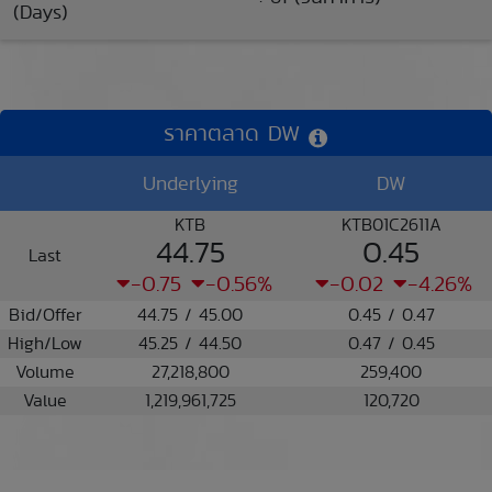
(Days)
ราคาตลาด DW
Underlying
DW
KTB
KTB01C2611A
44.75
0.45
Last
-0.75
-0.56%
-0.02
-4.26%
Bid/Offer
44.75 / 45.00
0.45 / 0.47
High/Low
45.25 / 44.50
0.47 / 0.45
Volume
27,218,800
259,400
Value
1,219,961,725
120,720