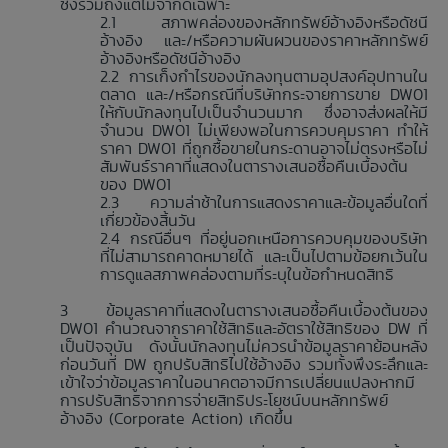
ซึ่งรวมถึงแต่ไม่จำกัดเฉพาะ
สภาพคล่องของหลักทรัพย์อ้างอิงหรือดัชนี
อ้างอิง และ/หรือความผันผวนของราคาหลักทรัพย์
อ้างอิงหรือดัชนีอ้างอิง
การเก็งกำไรของนักลงทุนตามอุปสงค์อุปทานใน
ตลาด และ/หรือกรณีที่บริษัทกระจายการขาย DW01
ให้กับนักลงทุนไปเป็นจำนวนมาก ซึ่งอาจส่งผลให้มี
จำนวน DW01 ไม่เพียงพอในการควบคุมราคา ทำให้
ราคา DW01 ที่ถูกซื้อขายในกระดานอาจไม่ตรงหรือไม่
สัมพันธ์ราคาที่แสดงในตารางเสนอซื้อคืนเบื้องต้น
ของ DW01
ความล่าช้าในการแสดงราคาและข้อมูลอื่นใดที่
เกี่ยวข้องสิ้นวัน
กรณีอื่นๆ ที่อยู่นอกเหนือการควบคุมของบริษัท
ที่ไม่สามารถคาดหมายได้ และเป็นไปตามข้อยกเว้นใน
การดูแลสภาพคล่องตามที่ระบุในข้อกำหนดสิทธิ
ข้อมูลราคาที่แสดงในตารางเสนอซื้อคืนเบื้องต้นของ
DW01 คำนวณจากราคาใช้สิทธิและอัตราใช้สิทธิของ DW ที่
เป็นปัจจุบัน ดังนั้นนักลงทุนไม่ควรนำข้อมูลราคาย้อนหลัง
ก่อนวันที่ DW ถูกปรับสิทธิไปใช้อ้างอิง รวมทั้งพึงระลึกและ
เข้าใจว่าข้อมูลราคาในอนาคตอาจมีการเปลี่ยนแปลงหากมี
การปรับสิทธิจากการจ่ายสิทธิประโยชน์บนหลักทรัพย์
อ้างอิง (Corporate Action) เกิดขึ้น