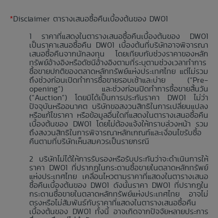
*
Disclaimer ตารางเสนอซื้อคืนเบื้องต้นของ DW01
ราคาที่แสดงในตารางเสนอซื้อคืนเบื้องต้นของ DW01
เป็นราคาเสนอซื้อคืน DW01 เบื้องต้นที่บริษัทอาจพิจารณา
เสนอซื้อคืนจากนักลงทุน โดยเทียบกับช่วงราคาของหลัก
ทรัพย์อ้างอิงหรือดัชนีอ้างอิงตามที่ระบุตามช่วงเวลาทำการ
ซื้อขายปกติของตลาดหลักทรัพย์แห่งประเทศไทย แต่ไม่รวม
ถึงช่วงก่อนเปิดทำการซื้อขายรอบเช้าและบ่าย (“Pre-
opening”) และช่วงก่อนปิดทำการซื้อขายสิ้นวัน
(“Auction”) โดยมิได้เป็นการประกันราคา DW01 ไม่ว่า
ปัจจุบันหรืออนาคต บริษัทขอสงวนสิทธิในการเปลี่ยนแปลง
หรือแก้ไขราคา หรือข้อมูลอื่นใดที่แสดงในตารางเสนอซื้อคืน
เบื้องต้นของ DW01 โดยไม่ต้องแจ้งให้ทราบล่วงหน้า รวม
ถึงสงวนสิทธิในการพิจารณาหลักเกณฑ์และเงื่อนไขรับซื้อ
คืนตามที่บริษัทเห็นสมควรเป็นรายกรณี
บริษัทไม่ได้ให้การรับรองหรือรับประกันว่าจะดำเนินการให้
ราคา DW01 ที่ปรากฏในกระดานซื้อขายในตลาดหลักทรัพย์
แห่งประเทศไทย เคลื่อนไหวตามราคาที่แสดงในตารางเสนอ
ซื้อคืนเบื้องต้นของ DW01 ดังนั้นราคา DW01 ที่ปรากฏใน
กระดานซื้อขายในตลาดหลักทรัพย์แห่งประเทศไทย อาจไม่
ตรงหรือไม่สัมพันธ์กับราคาที่แสดงในตารางเสนอซื้อคืน
เบื้องต้นของ DW01 ทั้งนี้ อาจเกิดจากปัจจัยหลายประการ