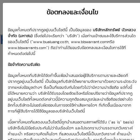
ข้อตกลงและเงื่อนไข
ข้อมูลทั้งหมดที่ปรากฏอยู่บนเว็บไซต์นี้ เป็นข้อมูลของ
บริษัทหลักทรัพย์ บัวหลวง
KTB01C2611A
จำกัด (มหาชน)
(ซึ่งต่อไปจะเรียกว่า “บริษัท”) เมื่อท่านเข้าชมและใช้บริการส่วนใด
ของเว็บไซต์นี้ (“www.bualuang.co.th, www.blswarrant.comหรือ
www.blswarrants.com”) ถือว่าท่านได้ยอมรับข้อตกลงและเงื่อนไขการใช้ที่
กำหนดดังต่อไปนี้
ข้อจำกัดความรับผิด
วันซื้อขายปัจจุบัน
10 ส.ค. 2569
ข้อมูลทั้งหมดที่บริษัทได้จัดทำขึ้นเพื่อนำเสนอต่อผู้ใช้บริการตามรายละเอียดที่
ปรากฏอยู่บนเว็บไซต์นี้ เป็นข้อมูลที่บริษัทได้พยายามจัดหามาด้วยความระมัดระวัง
วันซื้อขายวันแรก
วันซื้อขายวันสุดท้าย
จากแหล่งข้อมูลต่างๆ ซึ่งเป็นที่ยอมรับกันโดยทั่วไปว่ามีความน่าเชื่อถือ แต่ทั้งนี้
22 พ.ค. 2569
6 พ.ย. 2569
มิได้หมายความว่า บริษัทได้รับรองโดยชัดแจ้งหรือโดยปริยายว่าข้อมูลที่ปรากฏ
อยู่บนเว็บไซต์ทั้งหมดดังกล่าวนี้มีความถูกต้องสมบูรณ์และน่าเชื่อถือแต่อย่างใด
อีกทั้งบริษัทจะไม่ขอรับผิดชอบในการชดใช้ค่าเสียหายใดๆ ที่เกิดขึ้นเนื่องมาจาก
การที่ผู้ใช้บริการได้ใช้ข้อมูลของบริษัทในเว็บไซต์นี้
เนื้อหาทั้งหมดที่แสดงบนเว็บไซต์นี้ถูกนำเสนอตามสภาพที่ได้รับ (“as is” basis)
Effective Gearing
Sensitivity
บริษัทจึงไม่มีข้อรับประกันไม่ว่าในเรื่องใดๆ และโปรดทราบว่าบรรดาบทวิเคราะห์
คำแนะนำ หรือความคิดเห็นใดๆ ที่แสดงบนเว็บไซต์นี้เป็นบทวิเคราะห์ คำแนะนำ