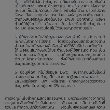
บริษัทได้จัดทำข้อมูลราคาที่แสดงในตารางเสนอซื้อคืน
เบื้องต้นของ DW01 ด้วยความระมัดระวัง จากแหล่งข้อมูล
ที่บริษัทเห็นว่ามีความน่าเชื่อถือ อย่างไรก็ตาม บริษัทไม่อาจ
รับรองถึงความถูกต้องครบถ้วนของข้อมูลราคาที่แสดงใน
ตารางเสนอซื้อคืนเบื้องต้นของ DW01 นอกจากนี้ บริษัท
ห้ามมิให้ผู้ใดทำซ้ำ คัดลอก ดัดแปลงหรือแก้ไขข้อมูลไม่ว่า
ทั้งหมดหรือบางส่วนโดยไม่ได้รับอนุญาตจากบริษัท
ผู้ใช้สิทธิตามใบสำคัญแสดงสิทธิอนุพันธ์ อาจมีภาระภาษี
ที่เกิดขึ้นจากการใช้สิทธิ โดยต้องนำเงินสดส่วนต่างตาม
จำนวนใบสำคัญแสดงสิทธิอนุพันธ์ที่ใช้สิทธิไปรวมเป็นเงิน
ได้เพื่อยื่นเสียภาษีเงินได้ประจำปีของผู้ใช้สิทธิเอง ทั้งนี้ เป็น
ไปตามประมวลรัษฎากร รวมถึงกฎหมายและกฎเกณฑ์ว่า
ด้วยภาษีอากรที่เกี่ยวข้อง ซึ่งผู้ใช้สิทธิมีหน้าที่ต้องศึกษา
ข้อมูลและปฏิบัติตามโดยเคร่งครัด
ข้อมูลใดๆ ที่ไม่ใช่ข้อมูล DW01 ที่ปรากฏบนเว็บไซต์นี้
อาจแตกต่างจากข้อมูลที่ประกาศโดยผู้ดูแลสภาพคล่อง
และ/หรือผู้ออก DW แต่ละราย นักลงทุนควรตรวจสอบ
ข้อมูลเพิ่มเติมจากผู้ออก DW แต่ละราย
การลงทุนในใบสำคัญแสดงสิทธิอนุพันธ์ มีความแตกต่างจากการ
ลงทุนในหลักทรัพย์อ้างอิงโดยตรง นักลงทุนควรศึกษาหนังสือชี้
ชวนและทำความเข้าใจถึงลักษณะ เงื่อนไขผลตอบแทนและความ