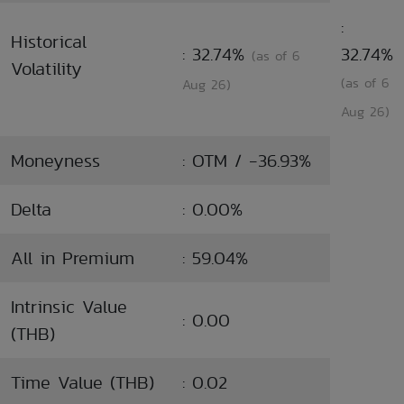
:
Historical
: 32.74%
32.74%
(as of 6
Volatility
(as of 6
Aug 26)
Aug 26)
Moneyness
: OTM / -36.93%
Delta
: 0.00%
All in Premium
: 59.04%
Intrinsic Value
: 0.00
(THB)
Time Value (THB)
: 0.02