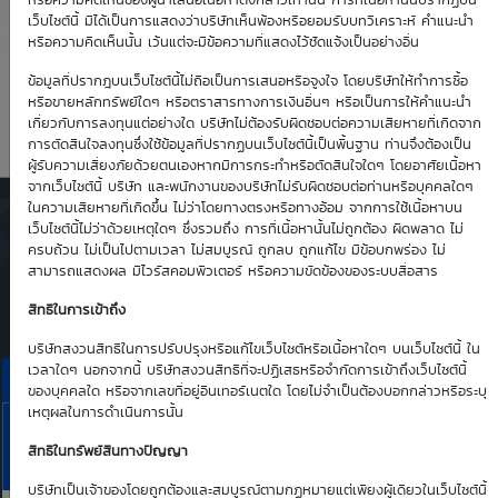
0.00
0.00
หรือความคิดเห็นของผู้นำเสนอเนื้อหาดังกล่าวเท่านั้น การที่เนื้อหานั้นปรากฏบน
เว็บไซต์นี้ มิได้เป็นการแสดงว่าบริษัทเห็นพ้องหรือยอมรับบทวิเคราะห์ คำแนะนำ
หรือความคิดเห็นนั้น เว้นแต่จะมีข้อความที่แสดงไว้ชัดแจ้งเป็นอย่างอื่น
Time Decay
TTM (days)
ข้อมูลที่ปรากฎบนเว็บไซต์นี้ไม่ถือเป็นการเสนอหรือจูงใจ โดยบริษัทให้ทำการซื้อ
หรือขายหลักทรัพย์ใดๆ หรือตราสารทางการเงินอื่นๆ หรือเป็นการให้คำแนะนำ
0.00 %
1
เกี่ยวกับการลงทุนแต่อย่างใด บริษัทไม่ต้องรับผิดชอบต่อความเสียหายที่เกิดจาก
การตัดสินใจลงทุนซึ่งใช้ข้อมูลที่ปรากฏบนเว็บไซต์นี้เป็นพื้นฐาน ท่านจึงต้องเป็น
ผู้รับความเสี่ยงภัยด้วยตนเองหากมีการกระทำหรือตัดสินใจใดๆ โดยอาศัยเนื้อหา
จากเว็บไซต์นี้ บริษัท และพนักงานของบริษัทไม่รับผิดชอบต่อท่านหรือบุคคลใดๆ
ในความเสียหายที่เกิดขึ้น ไม่ว่าโดยทางตรงหรือทางอ้อม จากการใช้เนื้อหาบน
ตารางเสนอซื้อคืนเบื้องต้นของ
เว็บไซต์นี้ไม่ว่าด้วยเหตุใดๆ ซึ่งรวมถึง การที่เนื้อหานั้นไม่ถูกต้อง ผิดพลาด ไม่
DW01*
ครบถ้วน ไม่เป็นไปตามเวลา ไม่สมบูรณ์ ถูกลบ ถูกแก้ไข มีข้อบกพร่อง ไม่
สามารถแสดงผล มีไวรัสคอมพิวเตอร์ หรือความขัดข้องของระบบสื่อสาร
Simulate Click
สิทธิในการเข้าถึง
บริษัทสงวนสิทธิในการปรับปรุงหรือแก้ไขเว็บไซต์หรือเนื้อหาใดๆ บนเว็บไซต์นี้ ใน
เวลาใดๆ นอกจากนี้ บริษัทสงวนสิทธิที่จะปฏิเสธหรือจำกัดการเข้าถึงเว็บไซต์นี้
ราคาเสนอซื้อคืนเบื้องต้นของ MINT01C2608A
ของบุคคลใด หรือจากเลขที่อยู่อินเทอร์เนตใด โดยไม่จำเป็นต้องบอกกล่าวหรือระบุ
เหตุผลในการดำเนินการนั้น
7
MINT
Aug
สิทธิในทรัพย์สินทางปัญญา
Bid | Offer
26
บริษัทเป็นเจ้าของโดยถูกต้องและสมบูรณ์ตามกฏหมายแต่เพียงผู้เดียวในเว็บไซต์นี้