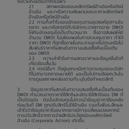
ซึ่งรวมถึงแต่ไม่จำกัดเฉพาะ
สภาพคล่องของหลักทรัพย์อ้างอิงหรือดัชนี
อ้างอิง และ/หรือความผันผวนของราคาหลักทรัพย์
อ้างอิงหรือดัชนีอ้างอิง
การเก็งกำไรของนักลงทุนตามอุปสงค์อุปทานใน
ตลาด และ/หรือกรณีที่บริษัทกระจายการขาย DW01
ให้กับนักลงทุนไปเป็นจำนวนมาก ซึ่งอาจส่งผลให้มี
จำนวน DW01 ไม่เพียงพอในการควบคุมราคา ทำให้
ราคา DW01 ที่ถูกซื้อขายในกระดานอาจไม่ตรงหรือไม่
สัมพันธ์ราคาที่แสดงในตารางเสนอซื้อคืนเบื้องต้น
ของ DW01
ความล่าช้าในการแสดงราคาและข้อมูลอื่นใดที่
เกี่ยวข้องสิ้นวัน
กรณีอื่นๆ ที่อยู่นอกเหนือการควบคุมของบริษัท
ที่ไม่สามารถคาดหมายได้ และเป็นไปตามข้อยกเว้นใน
การดูแลสภาพคล่องตามที่ระบุในข้อกำหนดสิทธิ
ข้อมูลราคาที่แสดงในตารางเสนอซื้อคืนเบื้องต้นของ
DW01 คำนวณจากราคาใช้สิทธิและอัตราใช้สิทธิของ DW ที่
เป็นปัจจุบัน ดังนั้นนักลงทุนไม่ควรนำข้อมูลราคาย้อนหลัง
ก่อนวันที่ DW ถูกปรับสิทธิไปใช้อ้างอิง รวมทั้งพึงระลึกและ
เข้าใจว่าข้อมูลราคาในอนาคตอาจมีการเปลี่ยนแปลงหากมี
การปรับสิทธิจากการจ่ายสิทธิประโยชน์บนหลักทรัพย์
อ้างอิง (Corporate Action) เกิดขึ้น