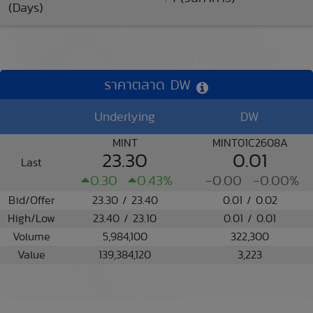
(Days)
ราคาตลาด DW
Underlying
DW
MINT
MINT01C2608A
23.30
0.01
Last
0.30
0.43%
-0.00
-0.00%
Bid/Offer
23.30 / 23.40
0.01 / 0.02
High/Low
23.40 / 23.10
0.01 / 0.01
Volume
5,984,100
322,300
Value
139,384,120
3,223