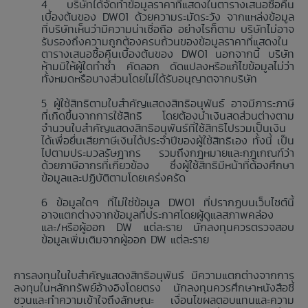
บริษัทได้จัดทำข้อมูลราคาที่แสดงในตารางเสนอซื้อคืน
เบื้องต้นของ DW01 ด้วยความระมัดระวัง จากแหล่งข้อมูล
ที่บริษัทเห็นว่ามีความน่าเชื่อถือ อย่างไรก็ตาม บริษัทไม่อาจ
รับรองถึงความถูกต้องครบถ้วนของข้อมูลราคาที่แสดงใน
ตารางเสนอซื้อคืนเบื้องต้นของ DW01 นอกจากนี้ บริษัท
ห้ามมิให้ผู้ใดทำซ้ำ คัดลอก ดัดแปลงหรือแก้ไขข้อมูลไม่ว่า
ทั้งหมดหรือบางส่วนโดยไม่ได้รับอนุญาตจากบริษัท
ผู้ใช้สิทธิตามใบสำคัญแสดงสิทธิอนุพันธ์ อาจมีภาระภาษี
ที่เกิดขึ้นจากการใช้สิทธิ โดยต้องนำเงินสดส่วนต่างตาม
จำนวนใบสำคัญแสดงสิทธิอนุพันธ์ที่ใช้สิทธิไปรวมเป็นเงิน
ได้เพื่อยื่นเสียภาษีเงินได้ประจำปีของผู้ใช้สิทธิเอง ทั้งนี้ เป็น
ไปตามประมวลรัษฎากร รวมถึงกฎหมายและกฎเกณฑ์ว่า
ด้วยภาษีอากรที่เกี่ยวข้อง ซึ่งผู้ใช้สิทธิมีหน้าที่ต้องศึกษา
ข้อมูลและปฏิบัติตามโดยเคร่งครัด
ข้อมูลใดๆ ที่ไม่ใช่ข้อมูล DW01 ที่ปรากฏบนเว็บไซต์นี้
อาจแตกต่างจากข้อมูลที่ประกาศโดยผู้ดูแลสภาพคล่อง
และ/หรือผู้ออก DW แต่ละราย นักลงทุนควรตรวจสอบ
ข้อมูลเพิ่มเติมจากผู้ออก DW แต่ละราย
การลงทุนในใบสำคัญแสดงสิทธิอนุพันธ์ มีความแตกต่างจากการ
ลงทุนในหลักทรัพย์อ้างอิงโดยตรง นักลงทุนควรศึกษาหนังสือชี้
ชวนและทำความเข้าใจถึงลักษณะ เงื่อนไขผลตอบแทนและความ