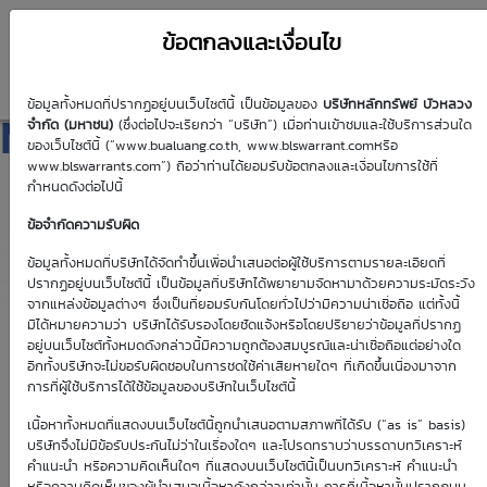
ข้อตกลงและเงื่อนไข
ข้อมูลทั้งหมดที่ปรากฏอยู่บนเว็บไซต์นี้ เป็นข้อมูลของ
บริษัทหลักทรัพย์ บัวหลวง
MINT01C2608A
จำกัด (มหาชน)
(ซึ่งต่อไปจะเรียกว่า “บริษัท”) เมื่อท่านเข้าชมและใช้บริการส่วนใด
ของเว็บไซต์นี้ (“www.bualuang.co.th, www.blswarrant.comหรือ
www.blswarrants.com”) ถือว่าท่านได้ยอมรับข้อตกลงและเงื่อนไขการใช้ที่
กำหนดดังต่อไปนี้
ข้อจำกัดความรับผิด
วันซื้อขายปัจจุบัน
7 ส.ค. 2569
ข้อมูลทั้งหมดที่บริษัทได้จัดทำขึ้นเพื่อนำเสนอต่อผู้ใช้บริการตามรายละเอียดที่
ปรากฏอยู่บนเว็บไซต์นี้ เป็นข้อมูลที่บริษัทได้พยายามจัดหามาด้วยความระมัดระวัง
วันซื้อขายวันแรก
วันซื้อขายวันสุดท้าย
จากแหล่งข้อมูลต่างๆ ซึ่งเป็นที่ยอมรับกันโดยทั่วไปว่ามีความน่าเชื่อถือ แต่ทั้งนี้
6 ก.พ. 2569
7 ส.ค. 2569
มิได้หมายความว่า บริษัทได้รับรองโดยชัดแจ้งหรือโดยปริยายว่าข้อมูลที่ปรากฏ
อยู่บนเว็บไซต์ทั้งหมดดังกล่าวนี้มีความถูกต้องสมบูรณ์และน่าเชื่อถือแต่อย่างใด
อีกทั้งบริษัทจะไม่ขอรับผิดชอบในการชดใช้ค่าเสียหายใดๆ ที่เกิดขึ้นเนื่องมาจาก
การที่ผู้ใช้บริการได้ใช้ข้อมูลของบริษัทในเว็บไซต์นี้
เนื้อหาทั้งหมดที่แสดงบนเว็บไซต์นี้ถูกนำเสนอตามสภาพที่ได้รับ (“as is” basis)
Effective Gearing
Sensitivity
บริษัทจึงไม่มีข้อรับประกันไม่ว่าในเรื่องใดๆ และโปรดทราบว่าบรรดาบทวิเคราะห์
คำแนะนำ หรือความคิดเห็นใดๆ ที่แสดงบนเว็บไซต์นี้เป็นบทวิเคราะห์ คำแนะนำ