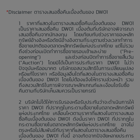
*
Disclaimer ตารางเสนอซื้อคืนเบื้องต้นของ DW01
ราคาที่แสดงในตารางเสนอซื้อคืนเบื้องต้นของ DW01
เป็นราคาเสนอซื้อคืน DW01 เบื้องต้นที่บริษัทอาจพิจารณา
เสนอซื้อคืนจากนักลงทุน โดยเทียบกับช่วงราคาของหลัก
ทรัพย์อ้างอิงหรือดัชนีอ้างอิงตามที่ระบุตามช่วงเวลาทำการ
ซื้อขายปกติของตลาดหลักทรัพย์แห่งประเทศไทย แต่ไม่รวม
ถึงช่วงก่อนเปิดทำการซื้อขายรอบเช้าและบ่าย (“Pre-
opening”) และช่วงก่อนปิดทำการซื้อขายสิ้นวัน
(“Auction”) โดยมิได้เป็นการประกันราคา DW01 ไม่ว่า
ปัจจุบันหรืออนาคต บริษัทขอสงวนสิทธิในการเปลี่ยนแปลง
หรือแก้ไขราคา หรือข้อมูลอื่นใดที่แสดงในตารางเสนอซื้อคืน
เบื้องต้นของ DW01 โดยไม่ต้องแจ้งให้ทราบล่วงหน้า รวม
ถึงสงวนสิทธิในการพิจารณาหลักเกณฑ์และเงื่อนไขรับซื้อ
คืนตามที่บริษัทเห็นสมควรเป็นรายกรณี
บริษัทไม่ได้ให้การรับรองหรือรับประกันว่าจะดำเนินการให้
ราคา DW01 ที่ปรากฏในกระดานซื้อขายในตลาดหลักทรัพย์
แห่งประเทศไทย เคลื่อนไหวตามราคาที่แสดงในตารางเสนอ
ซื้อคืนเบื้องต้นของ DW01 ดังนั้นราคา DW01 ที่ปรากฏใน
กระดานซื้อขายในตลาดหลักทรัพย์แห่งประเทศไทย อาจไม่
ตรงหรือไม่สัมพันธ์กับราคาที่แสดงในตารางเสนอซื้อคืน
เบื้องต้นของ DW01 ทั้งนี้ อาจเกิดจากปัจจัยหลายประการ