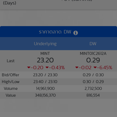
(Days)
ราคาตลาด DW
Underlying
DW
MINT
MINT01C2612A
23.20
0.29
Last
-0.20
-0.43%
-0.02
-6.45%
Bid/Offer
23.20 / 23.30
0.29 / 0.30
High/Low
23.40 / 23.10
0.30 / 0.29
Volume
14,961,900
2,732,500
Value
348,156,370
816,554