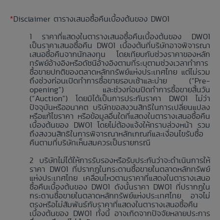
*
Disclaimer ตารางเสนอซื้อคืนเบื้องต้นของ DW01
ราคาที่แสดงในตารางเสนอซื้อคืนเบื้องต้นของ DW01
เป็นราคาเสนอซื้อคืน DW01 เบื้องต้นที่บริษัทอาจพิจารณา
เสนอซื้อคืนจากนักลงทุน โดยเทียบกับช่วงราคาของหลัก
ทรัพย์อ้างอิงหรือดัชนีอ้างอิงตามที่ระบุตามช่วงเวลาทำการ
ซื้อขายปกติของตลาดหลักทรัพย์แห่งประเทศไทย แต่ไม่รวม
ถึงช่วงก่อนเปิดทำการซื้อขายรอบเช้าและบ่าย (“Pre-
opening”) และช่วงก่อนปิดทำการซื้อขายสิ้นวัน
(“Auction”) โดยมิได้เป็นการประกันราคา DW01 ไม่ว่า
ปัจจุบันหรืออนาคต บริษัทขอสงวนสิทธิในการเปลี่ยนแปลง
หรือแก้ไขราคา หรือข้อมูลอื่นใดที่แสดงในตารางเสนอซื้อคืน
เบื้องต้นของ DW01 โดยไม่ต้องแจ้งให้ทราบล่วงหน้า รวม
ถึงสงวนสิทธิในการพิจารณาหลักเกณฑ์และเงื่อนไขรับซื้อ
คืนตามที่บริษัทเห็นสมควรเป็นรายกรณี
บริษัทไม่ได้ให้การรับรองหรือรับประกันว่าจะดำเนินการให้
ราคา DW01 ที่ปรากฏในกระดานซื้อขายในตลาดหลักทรัพย์
แห่งประเทศไทย เคลื่อนไหวตามราคาที่แสดงในตารางเสนอ
ซื้อคืนเบื้องต้นของ DW01 ดังนั้นราคา DW01 ที่ปรากฏใน
กระดานซื้อขายในตลาดหลักทรัพย์แห่งประเทศไทย อาจไม่
ตรงหรือไม่สัมพันธ์กับราคาที่แสดงในตารางเสนอซื้อคืน
เบื้องต้นของ DW01 ทั้งนี้ อาจเกิดจากปัจจัยหลายประการ