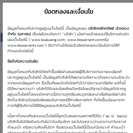
ข้อตกลงและเงื่อนไข
ข้อมูลทั้งหมดที่ปรากฏอยู่บนเว็บไซต์นี้ เป็นข้อมูลของ
บริษัทหลักทรัพย์ บัวหลวง
MINT01C2612A
จำกัด (มหาชน)
(ซึ่งต่อไปจะเรียกว่า “บริษัท”) เมื่อท่านเข้าชมและใช้บริการส่วนใด
ของเว็บไซต์นี้ (“www.bualuang.co.th, www.blswarrant.comหรือ
www.blswarrants.com”) ถือว่าท่านได้ยอมรับข้อตกลงและเงื่อนไขการใช้ที่
กำหนดดังต่อไปนี้
ข้อจำกัดความรับผิด
วันซื้อขายปัจจุบัน
6 ส.ค. 2569
ข้อมูลทั้งหมดที่บริษัทได้จัดทำขึ้นเพื่อนำเสนอต่อผู้ใช้บริการตามรายละเอียดที่
ปรากฏอยู่บนเว็บไซต์นี้ เป็นข้อมูลที่บริษัทได้พยายามจัดหามาด้วยความระมัดระวัง
วันซื้อขายวันแรก
วันซื้อขายวันสุดท้าย
จากแหล่งข้อมูลต่างๆ ซึ่งเป็นที่ยอมรับกันโดยทั่วไปว่ามีความน่าเชื่อถือ แต่ทั้งนี้
8 มิ.ย. 2569
8 ธ.ค. 2569
มิได้หมายความว่า บริษัทได้รับรองโดยชัดแจ้งหรือโดยปริยายว่าข้อมูลที่ปรากฏ
อยู่บนเว็บไซต์ทั้งหมดดังกล่าวนี้มีความถูกต้องสมบูรณ์และน่าเชื่อถือแต่อย่างใด
อีกทั้งบริษัทจะไม่ขอรับผิดชอบในการชดใช้ค่าเสียหายใดๆ ที่เกิดขึ้นเนื่องมาจาก
การที่ผู้ใช้บริการได้ใช้ข้อมูลของบริษัทในเว็บไซต์นี้
เนื้อหาทั้งหมดที่แสดงบนเว็บไซต์นี้ถูกนำเสนอตามสภาพที่ได้รับ (“as is” basis)
Effective Gearing
Sensitivity
บริษัทจึงไม่มีข้อรับประกันไม่ว่าในเรื่องใดๆ และโปรดทราบว่าบรรดาบทวิเคราะห์
คำแนะนำ หรือความคิดเห็นใดๆ ที่แสดงบนเว็บไซต์นี้เป็นบทวิเคราะห์ คำแนะนำ