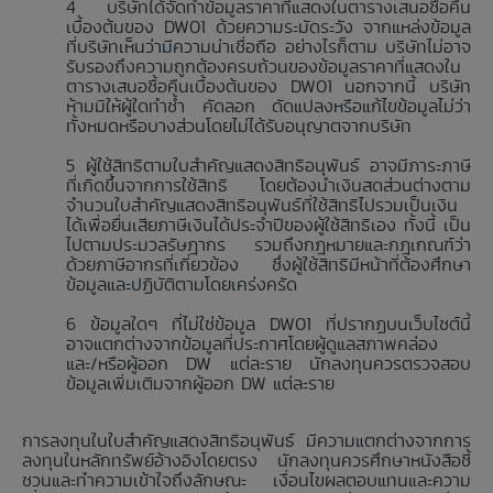
บริษัทได้จัดทำข้อมูลราคาที่แสดงในตารางเสนอซื้อคืน
เบื้องต้นของ DW01 ด้วยความระมัดระวัง จากแหล่งข้อมูล
ที่บริษัทเห็นว่ามีความน่าเชื่อถือ อย่างไรก็ตาม บริษัทไม่อาจ
รับรองถึงความถูกต้องครบถ้วนของข้อมูลราคาที่แสดงใน
ตารางเสนอซื้อคืนเบื้องต้นของ DW01 นอกจากนี้ บริษัท
ห้ามมิให้ผู้ใดทำซ้ำ คัดลอก ดัดแปลงหรือแก้ไขข้อมูลไม่ว่า
ทั้งหมดหรือบางส่วนโดยไม่ได้รับอนุญาตจากบริษัท
ผู้ใช้สิทธิตามใบสำคัญแสดงสิทธิอนุพันธ์ อาจมีภาระภาษี
ที่เกิดขึ้นจากการใช้สิทธิ โดยต้องนำเงินสดส่วนต่างตาม
จำนวนใบสำคัญแสดงสิทธิอนุพันธ์ที่ใช้สิทธิไปรวมเป็นเงิน
ได้เพื่อยื่นเสียภาษีเงินได้ประจำปีของผู้ใช้สิทธิเอง ทั้งนี้ เป็น
ไปตามประมวลรัษฎากร รวมถึงกฎหมายและกฎเกณฑ์ว่า
ด้วยภาษีอากรที่เกี่ยวข้อง ซึ่งผู้ใช้สิทธิมีหน้าที่ต้องศึกษา
ข้อมูลและปฏิบัติตามโดยเคร่งครัด
ข้อมูลใดๆ ที่ไม่ใช่ข้อมูล DW01 ที่ปรากฏบนเว็บไซต์นี้
อาจแตกต่างจากข้อมูลที่ประกาศโดยผู้ดูแลสภาพคล่อง
และ/หรือผู้ออก DW แต่ละราย นักลงทุนควรตรวจสอบ
ข้อมูลเพิ่มเติมจากผู้ออก DW แต่ละราย
การลงทุนในใบสำคัญแสดงสิทธิอนุพันธ์ มีความแตกต่างจากการ
ลงทุนในหลักทรัพย์อ้างอิงโดยตรง นักลงทุนควรศึกษาหนังสือชี้
ชวนและทำความเข้าใจถึงลักษณะ เงื่อนไขผลตอบแทนและความ