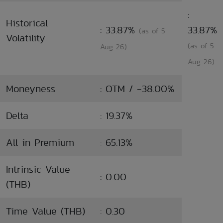
:
Historical
: 33.87%
33.87%
(as of 5
Volatility
(as of 5
Aug 26)
Aug 26)
Moneyness
: OTM / -38.00%
Delta
: 19.37%
All in Premium
: 65.13%
Intrinsic Value
: 0.00
(THB)
Time Value (THB)
: 0.30