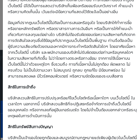
5.05
0.64
หรือความคิดเห็นของผู้นำเสนอเนื้อหาดังกล่าวเท่านั้น การที่เนื้อหานั้นปรากฏบน
เว็บไซต์นี้ มิได้เป็นการแสดงว่าบริษัทเห็นพ้องหรือยอมรับบทวิเคราะห์ คำแนะนำ
หรือความคิดเห็นนั้น เว้นแต่จะมีข้อความที่แสดงไว้ชัดแจ้งเป็นอย่างอื่น
Time Decay
TTM (days)
ข้อมูลที่ปรากฎบนเว็บไซต์นี้ไม่ถือเป็นการเสนอหรือจูงใจ โดยบริษัทให้ทำการซื้อ
หรือขายหลักทรัพย์ใดๆ หรือตราสารทางการเงินอื่นๆ หรือเป็นการให้คำแนะนำ
-1.89 %
84
เกี่ยวกับการลงทุนแต่อย่างใด บริษัทไม่ต้องรับผิดชอบต่อความเสียหายที่เกิดจาก
การตัดสินใจลงทุนซึ่งใช้ข้อมูลที่ปรากฏบนเว็บไซต์นี้เป็นพื้นฐาน ท่านจึงต้องเป็น
ผู้รับความเสี่ยงภัยด้วยตนเองหากมีการกระทำหรือตัดสินใจใดๆ โดยอาศัยเนื้อหา
จากเว็บไซต์นี้ บริษัท และพนักงานของบริษัทไม่รับผิดชอบต่อท่านหรือบุคคลใดๆ
ในความเสียหายที่เกิดขึ้น ไม่ว่าโดยทางตรงหรือทางอ้อม จากการใช้เนื้อหาบน
ตารางเสนอซื้อคืนเบื้องต้นของ
เว็บไซต์นี้ไม่ว่าด้วยเหตุใดๆ ซึ่งรวมถึง การที่เนื้อหานั้นไม่ถูกต้อง ผิดพลาด ไม่
DW01*
ครบถ้วน ไม่เป็นไปตามเวลา ไม่สมบูรณ์ ถูกลบ ถูกแก้ไข มีข้อบกพร่อง ไม่
สามารถแสดงผล มีไวรัสคอมพิวเตอร์ หรือความขัดข้องของระบบสื่อสาร
Simulate Click
สิทธิในการเข้าถึง
บริษัทสงวนสิทธิในการปรับปรุงหรือแก้ไขเว็บไซต์หรือเนื้อหาใดๆ บนเว็บไซต์นี้ ใน
เวลาใดๆ นอกจากนี้ บริษัทสงวนสิทธิที่จะปฏิเสธหรือจำกัดการเข้าถึงเว็บไซต์นี้
ราคาเสนอซื้อคืนเบื้องต้นของ MINT01C2612A
ของบุคคลใด หรือจากเลขที่อยู่อินเทอร์เนตใด โดยไม่จำเป็นต้องบอกกล่าวหรือระบุ
เหตุผลในการดำเนินการนั้น
6
7
10
11
13
MINT
Aug
Aug
Aug
Aug
Aug
สิทธิในทรัพย์สินทางปัญญา
Bid | Offer
26
26
26
26
26
บริษัทเป็นเจ้าของโดยถูกต้องและสมบูรณ์ตามกฏหมายแต่เพียงผู้เดียวในเว็บไซต์นี้