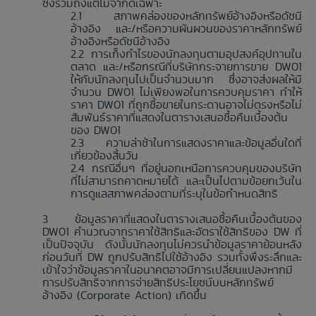
ซึ่งรวมถึงแต่ไม่จำกัดเฉพาะ
สภาพคล่องของหลักทรัพย์อ้างอิงหรือดัชนี
อ้างอิง และ/หรือความผันผวนของราคาหลักทรัพย์
อ้างอิงหรือดัชนีอ้างอิง
การเก็งกำไรของนักลงทุนตามอุปสงค์อุปทานใน
ตลาด และ/หรือกรณีที่บริษัทกระจายการขาย DW01
ให้กับนักลงทุนไปเป็นจำนวนมาก ซึ่งอาจส่งผลให้มี
จำนวน DW01 ไม่เพียงพอในการควบคุมราคา ทำให้
ราคา DW01 ที่ถูกซื้อขายในกระดานอาจไม่ตรงหรือไม่
สัมพันธ์ราคาที่แสดงในตารางเสนอซื้อคืนเบื้องต้น
ของ DW01
ความล่าช้าในการแสดงราคาและข้อมูลอื่นใดที่
เกี่ยวข้องสิ้นวัน
กรณีอื่นๆ ที่อยู่นอกเหนือการควบคุมของบริษัท
ที่ไม่สามารถคาดหมายได้ และเป็นไปตามข้อยกเว้นใน
การดูแลสภาพคล่องตามที่ระบุในข้อกำหนดสิทธิ
ข้อมูลราคาที่แสดงในตารางเสนอซื้อคืนเบื้องต้นของ
DW01 คำนวณจากราคาใช้สิทธิและอัตราใช้สิทธิของ DW ที่
เป็นปัจจุบัน ดังนั้นนักลงทุนไม่ควรนำข้อมูลราคาย้อนหลัง
ก่อนวันที่ DW ถูกปรับสิทธิไปใช้อ้างอิง รวมทั้งพึงระลึกและ
เข้าใจว่าข้อมูลราคาในอนาคตอาจมีการเปลี่ยนแปลงหากมี
การปรับสิทธิจากการจ่ายสิทธิประโยชน์บนหลักทรัพย์
อ้างอิง (Corporate Action) เกิดขึ้น