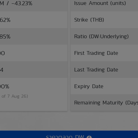
TM / -43.23%
Issue Amount (units)
.62%
Strike (THB)
.85%
Ratio (DW:Underlying)
00
First Trading Date
24
Last Trading Date
.00%
Expiry Date
 of 7 Aug 26)
Remaining Maturity (Day
ราคาตลาด DW