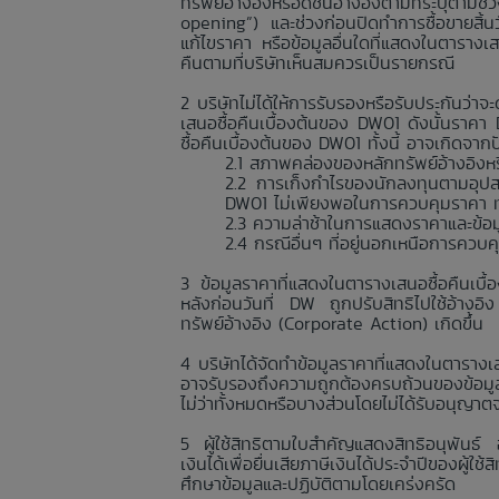
ทรัพย์อ้างอิงหรือดัชนีอ้างอิงตามที่ระบุตา
opening”) และช่วงก่อนปิดทำการซื้อขายสิ้
แก้ไขราคา หรือข้อมูลอื่นใดที่แสดงในตารางเ
คืนตามที่บริษัทเห็นสมควรเป็นรายกรณี
บริษัทไม่ได้ให้การรับรองหรือรับประกันว
เสนอซื้อคืนเบื้องต้นของ DW01 ดังนั้นราค
ซื้อคืนเบื้องต้นของ DW01 ทั้งนี้ อาจเกิดจา
สภาพคล่องของหลักทรัพย์อ้างอิงหรื
การเก็งกำไรของนักลงทุนตามอุปส
DW01 ไม่เพียงพอในการควบคุมราคา ทำใ
ความล่าช้าในการแสดงราคาและข้อมูลอื
กรณีอื่นๆ ที่อยู่นอกเหนือการควบ
ข้อมูลราคาที่แสดงในตารางเสนอซื้อคืนเบื
หลังก่อนวันที่ DW ถูกปรับสิทธิไปใช้อ้างอิ
ทรัพย์อ้างอิง (Corporate Action) เกิดขึ้น
บริษัทได้จัดทำข้อมูลราคาที่แสดงในตารางเส
อาจรับรองถึงความถูกต้องครบถ้วนของข้อมูลร
ไม่ว่าทั้งหมดหรือบางส่วนโดยไม่ได้รับอนุญาต
ผู้ใช้สิทธิตามใบสำคัญแสดงสิทธิอนุพันธ์
เงินได้เพื่อยื่นเสียภาษีเงินได้ประจำปีของผู้
ศึกษาข้อมูลและปฏิบัติตามโดยเคร่งครัด