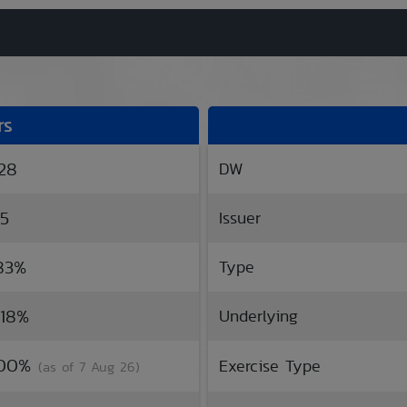
rs
.28
DW
55
Issuer
.83%
Type
.18%
Underlying
1.00%
Exercise Type
(as of 7 Aug 26)