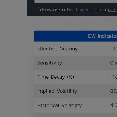
*
โปรดพิจารณา Disclaimer ด้านล่าง
คลิก
DW Indicato
Effective Gearing
: -3
Sensitivity
: 0.
Time Decay (%)
: -1
Implied Volatility
: 89
: 4
Historical Volatility