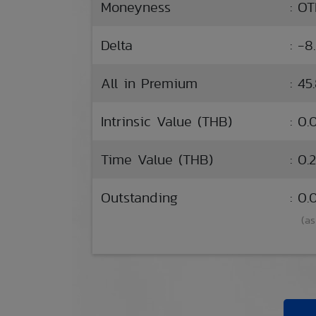
Moneyness
: O
Delta
: -8
All in Premium
: 45
Intrinsic Value (THB)
: 0.
Time Value (THB)
: 0.
Outstanding
: 0
(as