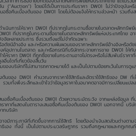
มช่วงเวลาทำการซื้อขายปกติของตลาดหลักทรัพย์แห่งประเทศไทย แต่ไม่รวม
นวัน (“Auction”) โดยมิได้เป็นการประกันราคา DW01 ไม่ว่าปัจจุบันห
สนอซื้อคืนเบื้องต้นของ DW01 โดยไม่ต้องแจ้งให้ทราบล่วงหน้า รวมถึง
่าจะดำเนินการให้ราคา DW01 ที่ปรากฏในกระดานซื้อขายในตลาดหลักทรัพ
า DW01 ที่ปรากฏในกระดานซื้อขายในตลาดหลักทรัพย์แห่งประเทศไทย อาจ
กปัจจัยหลายประการ ซึ่งรวมถึงแต่ไม่จำกัดเฉพาะ
อดัชนีอ้างอิง และ/หรือความผันผวนของราคาหลักทรัพย์อ้างอิงหรือดัชน
งค์อุปทานในตลาด และ/หรือกรณีที่บริษัทกระจายการขาย DW01 ให้กับ
ห้ราคา DW01 ที่ถูกซื้อขายในกระดานอาจไม่ตรงหรือไม่สัมพันธ์ราคาที
่นใดที่เกี่ยวข้องสิ้นวัน
คุมของบริษัทที่ไม่สามารถคาดหมายได้ และเป็นไปตามข้อยกเว้นในการดูแ
้องต้นของ DW01 คำนวณจากราคาใช้สิทธิและอัตราใช้สิทธิของ DW ที่เป็
ง รวมทั้งพึงระลึกและเข้าใจว่าข้อมูลราคาในอนาคตอาจมีการเปลี่ยนแปล
นอซื้อคืนเบื้องต้นของ DW01 ด้วยความระมัดระวัง จากแหล่งข้อมูล ที่บริ
าคาที่แสดงในตารางเสนอซื้อคืนเบื้องต้นของ DW01 นอกจากนี้ บริษัทห้
จากบริษัท
 อาจมีภาระภาษีที่เกิดขึ้นจากการใช้สิทธิ โดยต้องนำเงินสดส่วนต่างตาม
ใช้สิทธิเอง ทั้งนี้ เป็นไปตามประมวลรัษฎากร รวมถึงกฎหมายและกฎเกณฑ์ว่าด้