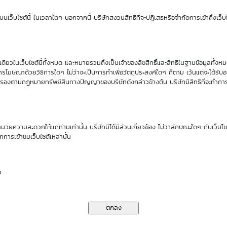
Sensitivity
Time Decay
นเว็บไซต์นี้ ในเวลาใดๆ นอกจากนี้ บริษัทสงวนสิทธิที่จะปฏิเสธหรือจำกัดการเข้าถึงเว็บไ
0.55
-1.83 %
ียวในเว็บไซต์นี้ทั้งหมด และหมายรวมถึงเป็นเจ้าของลิขสิทธิ์และสิทธิในฐานข้อมูลทั้ง
นของ DW01*
รโฆษณาด้วยวิธีการใดๆ ไม่ว่าจะเป็นการทำเพื่อวัตถุประสงค์ใดๆ ก็ตาม เว้นแต่จะได้รั
คุ้มครองตามกฏหมายทรัพย์สินทางปัญญาของบริษัทดังกล่าวข้างต้น บริษัทมีสิทธิที่จะทำกา
ราคาเสนอซื้อคืนเบื้องต้นของ MTC01P2612A
ำนวยความสะดวกให้แก่ท่านเท่านั้น บริษัทมิได้มีส่วนเกี่ยวข้อง ไม่ว่าลักษณะใดๆ กับเว็บไ
กการเข้าชมเว็บไซต์เหล่านั้น
11
13
14
17
18
Aug
Aug
Aug
Aug
Aug
26
26
26
26
26
ย
0.28
0.27
0.27
0.26
0.26
0.27
0.27
0.26
0.26
0.25