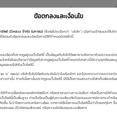
y DW
Highlight DW
มุมความรู้
DW Search
ข้อตกลงและเงื่อนไข
กทรัพย์ บัวหลวง จำกัด (มหาชน)
(ซึ่งต่อไปจะเรียกว่า “บริษัท”) เมื่อท่านเข้าชมและใช้บ
้ยอมรับข้อตกลงและเงื่อนไขการใช้ที่กำหนดดังต่อไปนี้
รายละเอียดที่ปรากฏอยู่บนเว็บไซต์นี้ เป็นข้อมูลที่บริษัทได้พยายามจัดหามาด้วยความระมัดร
ัดแจ้งหรือโดยปริยายว่าข้อมูลที่ปรากฏอยู่บนเว็บไซต์ทั้งหมดดังกล่าวนี้มีความถูกต้องสมบ
้อมูลของบริษัทในเว็บไซต์นี้
ยปัจจุบัน
(“as is” basis) บริษัทจึงไม่มีข้อรับประกันไม่ว่าในเรื่องใดๆ และโปรดทราบว่าบรรดาบทวิ
. 2569
าวเท่านั้น การที่เนื้อหานั้นปรากฏบนเว็บไซต์นี้ มิได้เป็นการแสดงว่าบริษัทเห็นพ้องหรื
ิษัทให้ทำการซื้อหรือขายหลักทรัพย์ใดๆ หรือตราสารทางการเงินอื่นๆ หรือเป็นการให้คำแน
เว็บไซต์นี้เป็นพื้นฐาน ท่านจึงต้องเป็นผู้รับความเสี่ยงภัยด้วยตนเองหากมีการกระทำหรื
ขึ้น ไม่ว่าโดยทางตรงหรือทางอ้อม จากการใช้เนื้อหาบนเว็บไซต์นี้ไม่ว่าด้วยเหตุใดๆ ซึ่ง
รถแสดงผล มีไวรัสคอมพิวเตอร์ หรือความขัดข้องของระบบสื่อสาร