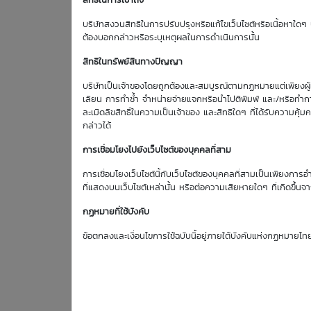
สิทธิในการเข้าถึง
Effective Gearing
บริษัทสงวนสิทธิในการปรับปรุงหรือแก้ไขเว็บไซต์หรือเนื้อหาใดๆ บ
-3.28
ต้องบอกกล่าวหรือระบุเหตุผลในการดำเนินการนั้น
สิทธิในทรัพย์สินทางปัญญา
บริษัทเป็นเจ้าของโดยถูกต้องและสมบูรณ์ตามกฏหมายแต่เพียงผู้เด
ตารางเสนอซื้อคืนเบื้องต้
เลียน การทำซ้ำ จำหน่ายจ่ายแจกหรือนำไปตีพิมพ์ และ/หรือทำกา
ละเมิดลิขสิทธิ์ในความเป็นเจ้าของ และสิทธิใดๆ ที่ได้รับความ
กล่าวได้
การเชื่อมโยงไปยังเว็บไซต์ของบุคคลที่สาม
การเชื่อมโยงเว็บไซต์นี้กับเว็บไซต์ของบุคคลที่สามเป็นเพียงการอ
ที่แสดงบนเว็บไซต์เหล่านั้น หรือต่อความเสียหายใดๆ ที่เกิดขึ้นจา
10
MTC
Aug
กฏหมายที่ใช้บังคับ
Bid | Offer
26
ข้อตกลงและเงื่อนไขการใช้ฉบับนี้อยู่ภายใต้บังคับแห่งกฏหมายไท
32.50
32.75
0.28
32.75
33.00
0.28