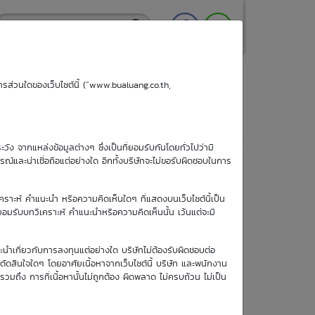
ริการส่วนใดของเว็บไซต์นี้ (“www.bualuang.co.th,
ะวัง จากแหล่งข้อมูลต่างๆ ซึ่งเป็นที่ยอมรับกันโดยทั่วไปว่ามี
ูรณ์และน่าเชื่อถือแต่อย่างใด อีกทั้งบริษัทจะไม่ขอรับผิดชอบในการ
เคราะห์ คำแนะนำ หรือความคิดเห็นใดๆ ที่แสดงบนเว็บไซต์นี้เป็น
อยอมรับบทวิเคราะห์ คำแนะนำหรือความคิดเห็นนั้น เว้นแต่จะมี
วันซื้อขายวัน
ะนำเกี่ยวกับการลงทุนแต่อย่างใด บริษัทไม่ต้องรับผิดชอบต่อ
สุดท้าย
อตัดสินใจใดๆ โดยอาศัยเนื้อหาจากเว็บไซต์นี้ บริษัท และพนักงาน
8 ธ.ค. 2569
รวมถึง การที่เนื้อหานั้นไม่ถูกต้อง ผิดพลาด ไม่ครบถ้วน ไม่เป็น