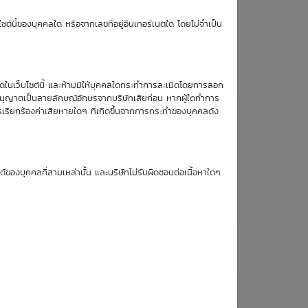
TTM (days)
ซต์นี้ของบุคคลใด หรือจากเลขที่อยู่อินเทอร์เนตใด โดยไม่จำเป็น
83
หมดในเว็บไซต์นี้ และห้ามมิให้บุคคลใดกระทำการละเมิดโดยการลอก
บอนุญาตเป็นลายลักษณ์อักษรจากบริษัทเสียก่อน หากผู้ใดทำการ
รเรียกร้องค่าเสียหายใดๆ ที่เกิดขึ้นจากการกระทำของบุคคลดัง
Simulate Click
ซต์ของบุคคลที่สามเหล่านั้น และบริษัทไม่รับผิดชอบต่อเนื้อหาใดๆ
19
20
21
24
Aug
Aug
Aug
Aug
26
26
26
26
0.25
0.25
0.24
0.24
0.25
0.24
0.24
0.23