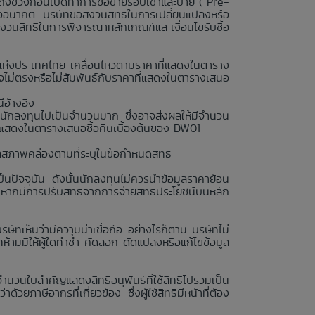
ถึงช่วงก่อนเปิดทำการซื้อขายรอบเช้าและบ่าย (“Pre-
รืออนาคต บริษัทขอสงวนสิทธิในการเปลี่ยนแปลงหรือ
สงวนสิทธิในการพิจารณาหลักเกณฑ์และเงื่อนไขรับซื้อ
ย์แห่งประเทศไทย เคลื่อนไหวตามราคาที่แสดงในตาราง
ไม่ตรงหรือไม่สัมพันธ์กับราคาที่แสดงในตารางเสนอ
ีอ้างอิง
นักลงทุนไปเป็นจำนวนมาก ซึ่งอาจส่งผลให้มีจำนวน
่แสดงในตารางเสนอซื้อคืนเบื้องต้นของ DW01
ลสภาพคล่องตามที่ระบุในข้อกำหนดสิทธิ
นปัจจุบัน ดังนั้นนักลงทุนไม่ควรนำข้อมูลราคาย้อน
งหากมีการปรับสิทธิจากการจ่ายสิทธิประโยชน์บนหลัก
ษัทเห็นว่ามีความน่าเชื่อถือ อย่างไรก็ตาม บริษัทไม่
ามมิให้ผู้ใดทำซ้ำ คัดลอก ดัดแปลงหรือแก้ไขข้อมูล
จำนวนใบสำคัญแสดงสิทธิอนุพันธ์ที่ใช้สิทธิไปรวมเป็น
วยภาษีอากรที่เกี่ยวข้อง ซึ่งผู้ใช้สิทธิมีหน้าที่ต้อง