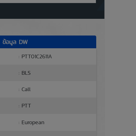
ข้อมูล DW
: PTT01C2611A
: BLS
: Call
: PTT
: European