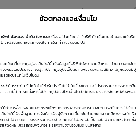
y DW
Highlight DW
มุมความรู้
DW Search
ข้อตกลงและเงื่อนไข
กทรัพย์ บัวหลวง จำกัด (มหาชน)
(ซึ่งต่อไปจะเรียกว่า “บริษัท”) เมื่อท่านเข้าชมและใช้บ
้ยอมรับข้อตกลงและเงื่อนไขการใช้ที่กำหนดดังต่อไปนี้
รายละเอียดที่ปรากฏอยู่บนเว็บไซต์นี้ เป็นข้อมูลที่บริษัทได้พยายามจัดหามาด้วยความระมัดร
ัดแจ้งหรือโดยปริยายว่าข้อมูลที่ปรากฏอยู่บนเว็บไซต์ทั้งหมดดังกล่าวนี้มีความถูกต้องสมบ
้อมูลของบริษัทในเว็บไซต์นี้
วันซื้อขายปัจจุบัน
(“as is” basis) บริษัทจึงไม่มีข้อรับประกันไม่ว่าในเรื่องใดๆ และโปรดทราบว่าบรรดาบทวิ
7 ส.ค. 2569
าวเท่านั้น การที่เนื้อหานั้นปรากฏบนเว็บไซต์นี้ มิได้เป็นการแสดงว่าบริษัทเห็นพ้องหรื
ิษัทให้ทำการซื้อหรือขายหลักทรัพย์ใดๆ หรือตราสารทางการเงินอื่นๆ หรือเป็นการให้คำแน
เว็บไซต์นี้เป็นพื้นฐาน ท่านจึงต้องเป็นผู้รับความเสี่ยงภัยด้วยตนเองหากมีการกระทำหรื
ขึ้น ไม่ว่าโดยทางตรงหรือทางอ้อม จากการใช้เนื้อหาบนเว็บไซต์นี้ไม่ว่าด้วยเหตุใดๆ ซึ่ง
รถแสดงผล มีไวรัสคอมพิวเตอร์ หรือความขัดข้องของระบบสื่อสาร