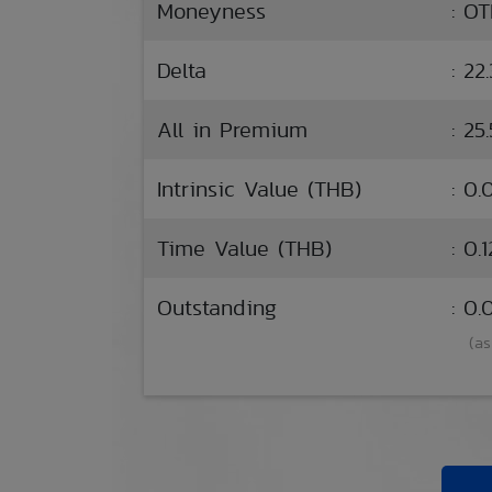
Moneyness
: O
Delta
: 22
All in Premium
: 25
Intrinsic Value (THB)
: 0.
Time Value (THB)
: 0.1
Outstanding
: 0
(as