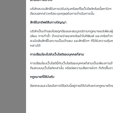
สิทธิในการเข้าถึง
Effective Gearing
บริษัทสงวนสิทธิในการปรับปรุงหรือแก้ไขเว็บไซต์หรือเนื้อหาใดๆ บ
8.28
ต้องบอกกล่าวหรือระบุเหตุผลในการดำเนินการนั้น
สิทธิในทรัพย์สินทางปัญญา
บริษัทเป็นเจ้าของโดยถูกต้องและสมบูรณ์ตามกฏหมายแต่เพียงผู้เด
ตารางเสนอซื้อคืนเบื้องต้
เลียน การทำซ้ำ จำหน่ายจ่ายแจกหรือนำไปตีพิมพ์ และ/หรือทำกา
ละเมิดลิขสิทธิ์ในความเป็นเจ้าของ และสิทธิใดๆ ที่ได้รับความ
กล่าวได้
การเชื่อมโยงไปยังเว็บไซต์ของบุคคลที่สาม
การเชื่อมโยงเว็บไซต์นี้กับเว็บไซต์ของบุคคลที่สามเป็นเพียงการอ
ที่แสดงบนเว็บไซต์เหล่านั้น หรือต่อความเสียหายใดๆ ที่เกิดขึ้นจา
10
PTT
Aug
กฏหมายที่ใช้บังคับ
Bid | Offer
26
ข้อตกลงและเงื่อนไขการใช้ฉบับนี้อยู่ภายใต้บังคับแห่งกฏหมายไท
36.25
36.50
0.06
36.50
36.75
0.06