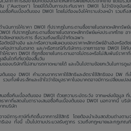
มช่วงเวลาทำการซื้อขายปกติของตลาดหลักทรัพย์แห่งประเทศไทย แต่ไม่รวม
นวัน (“Auction”) โดยมิได้เป็นการประกันราคา DW01 ไม่ว่าปัจจุบันห
สนอซื้อคืนเบื้องต้นของ DW01 โดยไม่ต้องแจ้งให้ทราบล่วงหน้า รวมถึง
่าจะดำเนินการให้ราคา DW01 ที่ปรากฏในกระดานซื้อขายในตลาดหลักทรัพ
า DW01 ที่ปรากฏในกระดานซื้อขายในตลาดหลักทรัพย์แห่งประเทศไทย อาจ
กปัจจัยหลายประการ ซึ่งรวมถึงแต่ไม่จำกัดเฉพาะ
อดัชนีอ้างอิง และ/หรือความผันผวนของราคาหลักทรัพย์อ้างอิงหรือดัชน
งค์อุปทานในตลาด และ/หรือกรณีที่บริษัทกระจายการขาย DW01 ให้กับ
ห้ราคา DW01 ที่ถูกซื้อขายในกระดานอาจไม่ตรงหรือไม่สัมพันธ์ราคาที
่นใดที่เกี่ยวข้องสิ้นวัน
คุมของบริษัทที่ไม่สามารถคาดหมายได้ และเป็นไปตามข้อยกเว้นในการดูแ
้องต้นของ DW01 คำนวณจากราคาใช้สิทธิและอัตราใช้สิทธิของ DW ที่เป็
ง รวมทั้งพึงระลึกและเข้าใจว่าข้อมูลราคาในอนาคตอาจมีการเปลี่ยนแปล
นอซื้อคืนเบื้องต้นของ DW01 ด้วยความระมัดระวัง จากแหล่งข้อมูล ที่บริ
าคาที่แสดงในตารางเสนอซื้อคืนเบื้องต้นของ DW01 นอกจากนี้ บริษัทห้
จากบริษัท
 อาจมีภาระภาษีที่เกิดขึ้นจากการใช้สิทธิ โดยต้องนำเงินสดส่วนต่างตาม
ใช้สิทธิเอง ทั้งนี้ เป็นไปตามประมวลรัษฎากร รวมถึงกฎหมายและกฎเกณฑ์ว่าด้