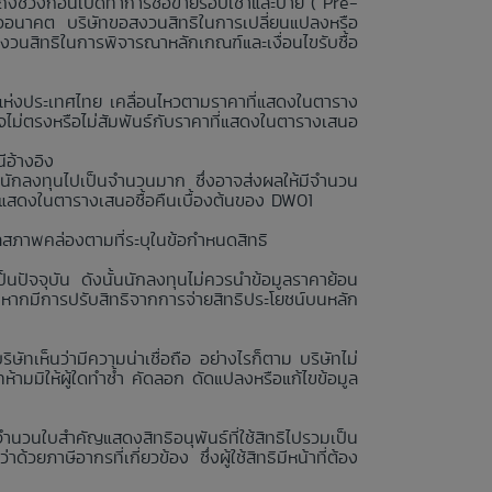
ถึงช่วงก่อนเปิดทำการซื้อขายรอบเช้าและบ่าย (“Pre-
รืออนาคต บริษัทขอสงวนสิทธิในการเปลี่ยนแปลงหรือ
สงวนสิทธิในการพิจารณาหลักเกณฑ์และเงื่อนไขรับซื้อ
ย์แห่งประเทศไทย เคลื่อนไหวตามราคาที่แสดงในตาราง
ไม่ตรงหรือไม่สัมพันธ์กับราคาที่แสดงในตารางเสนอ
ีอ้างอิง
นักลงทุนไปเป็นจำนวนมาก ซึ่งอาจส่งผลให้มีจำนวน
่แสดงในตารางเสนอซื้อคืนเบื้องต้นของ DW01
ลสภาพคล่องตามที่ระบุในข้อกำหนดสิทธิ
นปัจจุบัน ดังนั้นนักลงทุนไม่ควรนำข้อมูลราคาย้อน
งหากมีการปรับสิทธิจากการจ่ายสิทธิประโยชน์บนหลัก
ษัทเห็นว่ามีความน่าเชื่อถือ อย่างไรก็ตาม บริษัทไม่
ามมิให้ผู้ใดทำซ้ำ คัดลอก ดัดแปลงหรือแก้ไขข้อมูล
จำนวนใบสำคัญแสดงสิทธิอนุพันธ์ที่ใช้สิทธิไปรวมเป็น
วยภาษีอากรที่เกี่ยวข้อง ซึ่งผู้ใช้สิทธิมีหน้าที่ต้อง