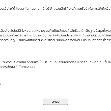
Sensitivity
Time Decay
นเว็บไซต์นี้ ในเวลาใดๆ นอกจากนี้ บริษัทสงวนสิทธิที่จะปฏิเสธหรือจำกัดการเข้าถึงเว็บไ
0.61
-2.11 %
ียวในเว็บไซต์นี้ทั้งหมด และหมายรวมถึงเป็นเจ้าของลิขสิทธิ์และสิทธิในฐานข้อมูลทั้ง
นของ DW01*
รโฆษณาด้วยวิธีการใดๆ ไม่ว่าจะเป็นการทำเพื่อวัตถุประสงค์ใดๆ ก็ตาม เว้นแต่จะได้รั
คุ้มครองตามกฏหมายทรัพย์สินทางปัญญาของบริษัทดังกล่าวข้างต้น บริษัทมีสิทธิที่จะทำกา
ราคาเสนอซื้อคืนเบื้องต้นของ PTT01C2611A
ำนวยความสะดวกให้แก่ท่านเท่านั้น บริษัทมิได้มีส่วนเกี่ยวข้อง ไม่ว่าลักษณะใดๆ กับเว็บไ
กการเข้าชมเว็บไซต์เหล่านั้น
11
13
14
17
18
Aug
Aug
Aug
Aug
Aug
26
26
26
26
26
ย
0.05
0.05
0.05
0.05
0.05
0.06
0.06
0.06
0.05
0.05