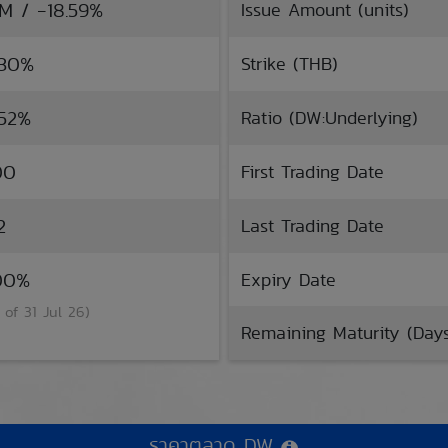
TM / -18.59%
Issue Amount (units)
.30%
Strike (THB)
.52%
Ratio (DW:Underlying)
00
First Trading Date
2
Last Trading Date
.00%
Expiry Date
 of 31 Jul 26)
Remaining Maturity (Day
ราคาตลาด DW