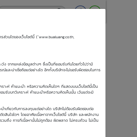
ริการส่วนใดของเว็บไซต์นี้ (“www.bualuang.co.th,
ะวัง จากแหล่งข้อมูลต่างๆ ซึ่งเป็นที่ยอมรับกันโดยทั่วไปว่ามี
ูรณ์และน่าเชื่อถือแต่อย่างใด อีกทั้งบริษัทจะไม่ขอรับผิดชอบในการ
เคราะห์ คำแนะนำ หรือความคิดเห็นใดๆ ที่แสดงบนเว็บไซต์นี้เป็น
อยอมรับบทวิเคราะห์ คำแนะนำหรือความคิดเห็นนั้น เว้นแต่จะมี
วันซื้อขายวัน
ะนำเกี่ยวกับการลงทุนแต่อย่างใด บริษัทไม่ต้องรับผิดชอบต่อ
สุดท้าย
อตัดสินใจใดๆ โดยอาศัยเนื้อหาจากเว็บไซต์นี้ บริษัท และพนักงาน
6 พ.ย. 2569
รวมถึง การที่เนื้อหานั้นไม่ถูกต้อง ผิดพลาด ไม่ครบถ้วน ไม่เป็น