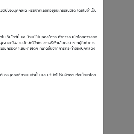
TTM (days)
ซต์นี้ของบุคคลใด หรือจากเลขที่อยู่อินเทอร์เนตใด โดยไม่จำเป็น
62
หมดในเว็บไซต์นี้ และห้ามมิให้บุคคลใดกระทำการละเมิดโดยการลอก
บอนุญาตเป็นลายลักษณ์อักษรจากบริษัทเสียก่อน หากผู้ใดทำการ
รเรียกร้องค่าเสียหายใดๆ ที่เกิดขึ้นจากการกระทำของบุคคลดัง
Simulate Click
ซต์ของบุคคลที่สามเหล่านั้น และบริษัทไม่รับผิดชอบต่อเนื้อหาใดๆ
19
20
21
24
Aug
Aug
Aug
Aug
26
26
26
26
0.05
0.04
0.04
0.04
0.05
0.05
0.05
0.04