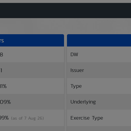
rs
28
DW
1
Issuer
.11%
Type
.09%
Underlying
9.99%
Exercise Type
(as of 7 Aug 26)