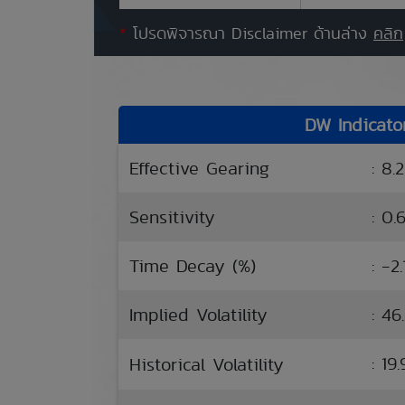
*
โปรดพิจารณา Disclaimer ด้านล่าง
คลิก
DW Indicato
Effective Gearing
: 8.
Sensitivity
: 0.6
Time Decay (%)
: -2
Implied Volatility
: 46
: 1
Historical Volatility