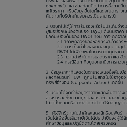
ทรัพย์อ้างอิงหรือดัชนีอ้างอิงตามที่ระบุตา
opening”) และช่วงก่อนปิดทำการซื้อขายสิ้
แก้ไขราคา หรือข้อมูลอื่นใดที่แสดงในตารางเ
คืนตามที่บริษัทเห็นสมควรเป็นรายกรณี
บริษัทไม่ได้ให้การรับรองหรือรับประกันว
เสนอซื้อคืนเบื้องต้นของ DW01 ดังนั้นราค
ซื้อคืนเบื้องต้นของ DW01 ทั้งนี้ อาจเกิดจา
สภาพคล่องของหลักทรัพย์อ้างอิงหรื
การเก็งกำไรของนักลงทุนตามอุปส
DW01 ไม่เพียงพอในการควบคุมราคา ทำใ
ความล่าช้าในการแสดงราคาและข้อมูลอื
กรณีอื่นๆ ที่อยู่นอกเหนือการควบ
ข้อมูลราคาที่แสดงในตารางเสนอซื้อคืนเบื
หลังก่อนวันที่ DW ถูกปรับสิทธิไปใช้อ้างอิ
ทรัพย์อ้างอิง (Corporate Action) เกิดขึ้น
บริษัทได้จัดทำข้อมูลราคาที่แสดงในตารางเส
อาจรับรองถึงความถูกต้องครบถ้วนของข้อมูลร
ไม่ว่าทั้งหมดหรือบางส่วนโดยไม่ได้รับอนุญาต
ผู้ใช้สิทธิตามใบสำคัญแสดงสิทธิอนุพันธ์
เงินได้เพื่อยื่นเสียภาษีเงินได้ประจำปีของผู้
ศึกษาข้อมูลและปฏิบัติตามโดยเคร่งครัด