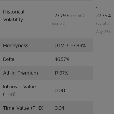
:
Historical
: 27.79%
27.79%
(as of 7
Volatility
(as of 7
Aug 26)
Aug 26)
Moneyness
: OTM / -7.89%
Delta
: 46.57%
All in Premium
: 17.97%
Intrinsic Value
: 0.00
(THB)
Time Value (THB)
: 0.64