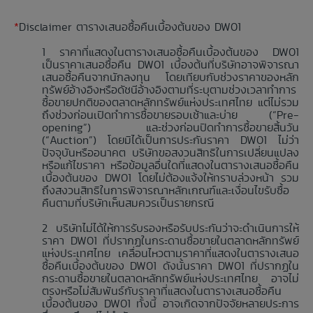
*
Disclaimer ตารางเสนอซื้อคืนเบื้องต้นของ DW01
ราคาที่แสดงในตารางเสนอซื้อคืนเบื้องต้นของ DW01
เป็นราคาเสนอซื้อคืน DW01 เบื้องต้นที่บริษัทอาจพิจารณา
เสนอซื้อคืนจากนักลงทุน โดยเทียบกับช่วงราคาของหลัก
ทรัพย์อ้างอิงหรือดัชนีอ้างอิงตามที่ระบุตามช่วงเวลาทำการ
ซื้อขายปกติของตลาดหลักทรัพย์แห่งประเทศไทย แต่ไม่รวม
ถึงช่วงก่อนเปิดทำการซื้อขายรอบเช้าและบ่าย (“Pre-
opening”) และช่วงก่อนปิดทำการซื้อขายสิ้นวัน
(“Auction”) โดยมิได้เป็นการประกันราคา DW01 ไม่ว่า
ปัจจุบันหรืออนาคต บริษัทขอสงวนสิทธิในการเปลี่ยนแปลง
หรือแก้ไขราคา หรือข้อมูลอื่นใดที่แสดงในตารางเสนอซื้อคืน
เบื้องต้นของ DW01 โดยไม่ต้องแจ้งให้ทราบล่วงหน้า รวม
ถึงสงวนสิทธิในการพิจารณาหลักเกณฑ์และเงื่อนไขรับซื้อ
คืนตามที่บริษัทเห็นสมควรเป็นรายกรณี
บริษัทไม่ได้ให้การรับรองหรือรับประกันว่าจะดำเนินการให้
ราคา DW01 ที่ปรากฏในกระดานซื้อขายในตลาดหลักทรัพย์
แห่งประเทศไทย เคลื่อนไหวตามราคาที่แสดงในตารางเสนอ
ซื้อคืนเบื้องต้นของ DW01 ดังนั้นราคา DW01 ที่ปรากฏใน
กระดานซื้อขายในตลาดหลักทรัพย์แห่งประเทศไทย อาจไม่
ตรงหรือไม่สัมพันธ์กับราคาที่แสดงในตารางเสนอซื้อคืน
เบื้องต้นของ DW01 ทั้งนี้ อาจเกิดจากปัจจัยหลายประการ