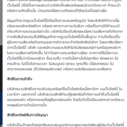
4.96
1.07
หรือความคิดเห็นของผู้นำเสนอเนื้อหาดังกล่าวเท่านั้น การที่เนื้อหานั้นปรากฏบน
เว็บไซต์นี้ มิได้เป็นการแสดงว่าบริษัทเห็นพ้องหรือยอมรับบทวิเคราะห์ คำแนะนำ
หรือความคิดเห็นนั้น เว้นแต่จะมีข้อความที่แสดงไว้ชัดแจ้งเป็นอย่างอื่น
Time Decay
TTM (days)
ข้อมูลที่ปรากฎบนเว็บไซต์นี้ไม่ถือเป็นการเสนอหรือจูงใจ โดยบริษัทให้ทำการซื้อ
หรือขายหลักทรัพย์ใดๆ หรือตราสารทางการเงินอื่นๆ หรือเป็นการให้คำแนะนำ
-0.82 %
83
เกี่ยวกับการลงทุนแต่อย่างใด บริษัทไม่ต้องรับผิดชอบต่อความเสียหายที่เกิดจาก
การตัดสินใจลงทุนซึ่งใช้ข้อมูลที่ปรากฏบนเว็บไซต์นี้เป็นพื้นฐาน ท่านจึงต้องเป็น
ผู้รับความเสี่ยงภัยด้วยตนเองหากมีการกระทำหรือตัดสินใจใดๆ โดยอาศัยเนื้อหา
จากเว็บไซต์นี้ บริษัท และพนักงานของบริษัทไม่รับผิดชอบต่อท่านหรือบุคคลใดๆ
ในความเสียหายที่เกิดขึ้น ไม่ว่าโดยทางตรงหรือทางอ้อม จากการใช้เนื้อหาบน
ตารางเสนอซื้อคืนเบื้องต้นของ
เว็บไซต์นี้ไม่ว่าด้วยเหตุใดๆ ซึ่งรวมถึง การที่เนื้อหานั้นไม่ถูกต้อง ผิดพลาด ไม่
DW01*
ครบถ้วน ไม่เป็นไปตามเวลา ไม่สมบูรณ์ ถูกลบ ถูกแก้ไข มีข้อบกพร่อง ไม่
สามารถแสดงผล มีไวรัสคอมพิวเตอร์ หรือความขัดข้องของระบบสื่อสาร
Simulate Click
สิทธิในการเข้าถึง
บริษัทสงวนสิทธิในการปรับปรุงหรือแก้ไขเว็บไซต์หรือเนื้อหาใดๆ บนเว็บไซต์นี้ ใน
เวลาใดๆ นอกจากนี้ บริษัทสงวนสิทธิที่จะปฏิเสธหรือจำกัดการเข้าถึงเว็บไซต์นี้
ราคาเสนอซื้อคืนเบื้องต้นของ PTTEP01C2612A
ของบุคคลใด หรือจากเลขที่อยู่อินเทอร์เนตใด โดยไม่จำเป็นต้องบอกกล่าวหรือระบุ
เหตุผลในการดำเนินการนั้น
10
11
13
14
17
PTTEP
Aug
Aug
Aug
Aug
Aug
สิทธิในทรัพย์สินทางปัญญา
Bid | Offer
26
26
26
26
26
บริษัทเป็นเจ้าของโดยถูกต้องและสมบูรณ์ตามกฏหมายแต่เพียงผู้เดียวในเว็บไซต์นี้