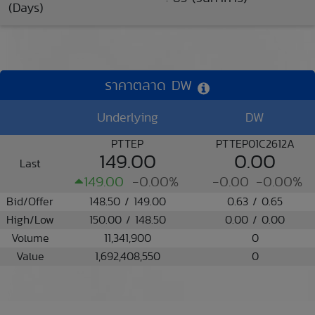
(Days)
ราคาตลาด DW
Underlying
DW
PTTEP
PTTEP01C2612A
149.00
0.00
Last
149.00
-0.00%
-0.00
-0.00%
Bid/Offer
148.50 / 149.00
0.63 / 0.65
High/Low
150.00 / 148.50
0.00 / 0.00
Volume
11,341,900
0
Value
1,692,408,550
0