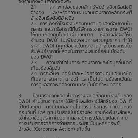
ซึ่งรวมถึงแต่ไม่จำกัดเฉพาะ
สภาพคล่องของหลักทรัพย์อ้างอิงหรือดัชนี
อ้างอิง และ/หรือความผันผวนของราคาหลักทรัพย์
อ้างอิงหรือดัชนีอ้างอิง
การเก็งกำไรของนักลงทุนตามอุปสงค์อุปทานใน
ตลาด และ/หรือกรณีที่บริษัทกระจายการขาย DW01
ให้กับนักลงทุนไปเป็นจำนวนมาก ซึ่งอาจส่งผลให้มี
จำนวน DW01 ไม่เพียงพอในการควบคุมราคา ทำให้
ราคา DW01 ที่ถูกซื้อขายในกระดานอาจไม่ตรงหรือไม่
สัมพันธ์ราคาที่แสดงในตารางเสนอซื้อคืนเบื้องต้น
ของ DW01
ความล่าช้าในการแสดงราคาและข้อมูลอื่นใดที่
เกี่ยวข้องสิ้นวัน
กรณีอื่นๆ ที่อยู่นอกเหนือการควบคุมของบริษัท
ที่ไม่สามารถคาดหมายได้ และเป็นไปตามข้อยกเว้นใน
การดูแลสภาพคล่องตามที่ระบุในข้อกำหนดสิทธิ
ข้อมูลราคาที่แสดงในตารางเสนอซื้อคืนเบื้องต้นของ
DW01 คำนวณจากราคาใช้สิทธิและอัตราใช้สิทธิของ DW ที่
เป็นปัจจุบัน ดังนั้นนักลงทุนไม่ควรนำข้อมูลราคาย้อนหลัง
ก่อนวันที่ DW ถูกปรับสิทธิไปใช้อ้างอิง รวมทั้งพึงระลึกและ
เข้าใจว่าข้อมูลราคาในอนาคตอาจมีการเปลี่ยนแปลงหากมี
การปรับสิทธิจากการจ่ายสิทธิประโยชน์บนหลักทรัพย์
อ้างอิง (Corporate Action) เกิดขึ้น