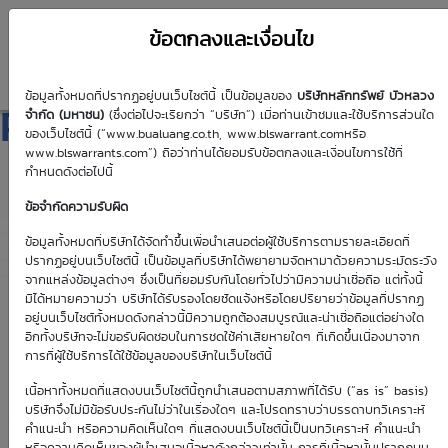
ข้อตกลงและเงื่อนไข
ข้อมูลทั้งหมดที่ปรากฏอยู่บนเว็บไซต์นี้ เป็นข้อมูลของ
บริษัทหลักทรัพย์ บัวหลวง
PTTEP01C2612A
จำกัด (มหาชน)
(ซึ่งต่อไปจะเรียกว่า “บริษัท”) เมื่อท่านเข้าชมและใช้บริการส่วนใด
ของเว็บไซต์นี้ (“www.bualuang.co.th, www.blswarrant.comหรือ
www.blswarrants.com”) ถือว่าท่านได้ยอมรับข้อตกลงและเงื่อนไขการใช้ที่
กำหนดดังต่อไปนี้
ข้อจำกัดความรับผิด
วันซื้อขายปัจจุบัน
8 ส.ค. 2569
ข้อมูลทั้งหมดที่บริษัทได้จัดทำขึ้นเพื่อนำเสนอต่อผู้ใช้บริการตามรายละเอียดที่
ปรากฏอยู่บนเว็บไซต์นี้ เป็นข้อมูลที่บริษัทได้พยายามจัดหามาด้วยความระมัดระวัง
วันซื้อขายวันแรก
วันซื้อขายวันสุดท้าย
จากแหล่งข้อมูลต่างๆ ซึ่งเป็นที่ยอมรับกันโดยทั่วไปว่ามีความน่าเชื่อถือ แต่ทั้งนี้
26 มิ.ย. 2569
8 ธ.ค. 2569
มิได้หมายความว่า บริษัทได้รับรองโดยชัดแจ้งหรือโดยปริยายว่าข้อมูลที่ปรากฏ
อยู่บนเว็บไซต์ทั้งหมดดังกล่าวนี้มีความถูกต้องสมบูรณ์และน่าเชื่อถือแต่อย่างใด
อีกทั้งบริษัทจะไม่ขอรับผิดชอบในการชดใช้ค่าเสียหายใดๆ ที่เกิดขึ้นเนื่องมาจาก
การที่ผู้ใช้บริการได้ใช้ข้อมูลของบริษัทในเว็บไซต์นี้
เนื้อหาทั้งหมดที่แสดงบนเว็บไซต์นี้ถูกนำเสนอตามสภาพที่ได้รับ (“as is” basis)
Effective Gearing
Sensitivity
บริษัทจึงไม่มีข้อรับประกันไม่ว่าในเรื่องใดๆ และโปรดทราบว่าบรรดาบทวิเคราะห์
คำแนะนำ หรือความคิดเห็นใดๆ ที่แสดงบนเว็บไซต์นี้เป็นบทวิเคราะห์ คำแนะนำ