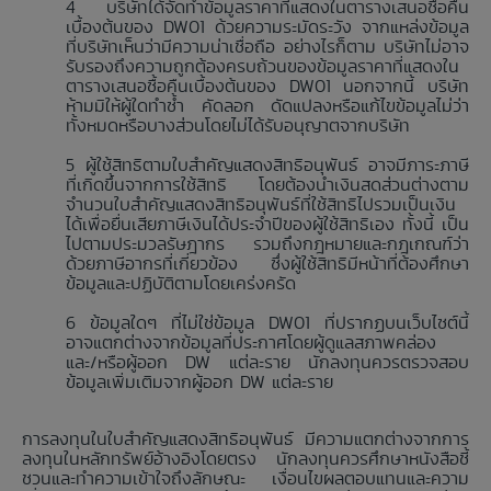
บริษัทได้จัดทำข้อมูลราคาที่แสดงในตารางเสนอซื้อคืน
เบื้องต้นของ DW01 ด้วยความระมัดระวัง จากแหล่งข้อมูล
ที่บริษัทเห็นว่ามีความน่าเชื่อถือ อย่างไรก็ตาม บริษัทไม่อาจ
รับรองถึงความถูกต้องครบถ้วนของข้อมูลราคาที่แสดงใน
ตารางเสนอซื้อคืนเบื้องต้นของ DW01 นอกจากนี้ บริษัท
ห้ามมิให้ผู้ใดทำซ้ำ คัดลอก ดัดแปลงหรือแก้ไขข้อมูลไม่ว่า
ทั้งหมดหรือบางส่วนโดยไม่ได้รับอนุญาตจากบริษัท
ผู้ใช้สิทธิตามใบสำคัญแสดงสิทธิอนุพันธ์ อาจมีภาระภาษี
ที่เกิดขึ้นจากการใช้สิทธิ โดยต้องนำเงินสดส่วนต่างตาม
จำนวนใบสำคัญแสดงสิทธิอนุพันธ์ที่ใช้สิทธิไปรวมเป็นเงิน
ได้เพื่อยื่นเสียภาษีเงินได้ประจำปีของผู้ใช้สิทธิเอง ทั้งนี้ เป็น
ไปตามประมวลรัษฎากร รวมถึงกฎหมายและกฎเกณฑ์ว่า
ด้วยภาษีอากรที่เกี่ยวข้อง ซึ่งผู้ใช้สิทธิมีหน้าที่ต้องศึกษา
ข้อมูลและปฏิบัติตามโดยเคร่งครัด
ข้อมูลใดๆ ที่ไม่ใช่ข้อมูล DW01 ที่ปรากฏบนเว็บไซต์นี้
อาจแตกต่างจากข้อมูลที่ประกาศโดยผู้ดูแลสภาพคล่อง
และ/หรือผู้ออก DW แต่ละราย นักลงทุนควรตรวจสอบ
ข้อมูลเพิ่มเติมจากผู้ออก DW แต่ละราย
การลงทุนในใบสำคัญแสดงสิทธิอนุพันธ์ มีความแตกต่างจากการ
ลงทุนในหลักทรัพย์อ้างอิงโดยตรง นักลงทุนควรศึกษาหนังสือชี้
ชวนและทำความเข้าใจถึงลักษณะ เงื่อนไขผลตอบแทนและความ