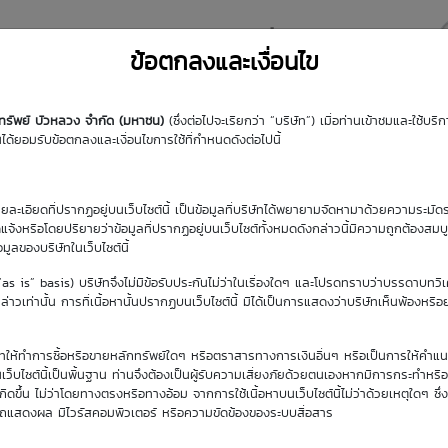
y DW
Highlight DW
มุมความรู้
DW Search
ข้อตกลงและเงื่อนไข
กทรัพย์ บัวหลวง จำกัด (มหาชน)
(ซึ่งต่อไปจะเรียกว่า “บริษัท”) เมื่อท่านเข้าชมและใช้บ
้ยอมรับข้อตกลงและเงื่อนไขการใช้ที่กำหนดดังต่อไปนี้
รายละเอียดที่ปรากฏอยู่บนเว็บไซต์นี้ เป็นข้อมูลที่บริษัทได้พยายามจัดหามาด้วยความระมัดร
ัดแจ้งหรือโดยปริยายว่าข้อมูลที่ปรากฏอยู่บนเว็บไซต์ทั้งหมดดังกล่าวนี้มีความถูกต้องสมบ
้อมูลของบริษัทในเว็บไซต์นี้
วันซื้อขายปัจจุบัน
(“as is” basis) บริษัทจึงไม่มีข้อรับประกันไม่ว่าในเรื่องใดๆ และโปรดทราบว่าบรรดาบทวิ
6 ส.ค. 2569
าวเท่านั้น การที่เนื้อหานั้นปรากฏบนเว็บไซต์นี้ มิได้เป็นการแสดงว่าบริษัทเห็นพ้องหรื
ิษัทให้ทำการซื้อหรือขายหลักทรัพย์ใดๆ หรือตราสารทางการเงินอื่นๆ หรือเป็นการให้คำแน
เว็บไซต์นี้เป็นพื้นฐาน ท่านจึงต้องเป็นผู้รับความเสี่ยงภัยด้วยตนเองหากมีการกระทำหรื
ขึ้น ไม่ว่าโดยทางตรงหรือทางอ้อม จากการใช้เนื้อหาบนเว็บไซต์นี้ไม่ว่าด้วยเหตุใดๆ ซึ่ง
รถแสดงผล มีไวรัสคอมพิวเตอร์ หรือความขัดข้องของระบบสื่อสาร