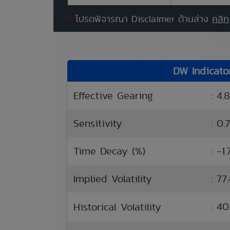
*
โปรดพิจารณา Disclaimer ด้านล่าง
คลิก
DW Indicato
Effective Gearing
: 4.
Sensitivity
: 0.7
Time Decay (%)
: -1
Implied Volatility
: 77
: 4
Historical Volatility