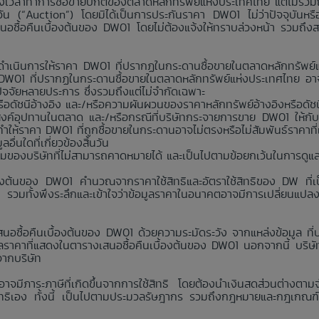
มช่วงเวลาทำการซื้อขายปกติของตลาดหลักทรัพย์แห่งประเทศไทย แต่ไม่รวม
นวัน (“Auction”) โดยมิได้เป็นการประกันราคา DW01 ไม่ว่าปัจจุบันห
สนอซื้อคืนเบื้องต้นของ DW01 โดยไม่ต้องแจ้งให้ทราบล่วงหน้า รวมถึง
่าจะดำเนินการให้ราคา DW01 ที่ปรากฏในกระดานซื้อขายในตลาดหลักทรัพ
า DW01 ที่ปรากฏในกระดานซื้อขายในตลาดหลักทรัพย์แห่งประเทศไทย อาจ
กปัจจัยหลายประการ ซึ่งรวมถึงแต่ไม่จำกัดเฉพาะ
อดัชนีอ้างอิง และ/หรือความผันผวนของราคาหลักทรัพย์อ้างอิงหรือดัชน
งค์อุปทานในตลาด และ/หรือกรณีที่บริษัทกระจายการขาย DW01 ให้กับ
ห้ราคา DW01 ที่ถูกซื้อขายในกระดานอาจไม่ตรงหรือไม่สัมพันธ์ราคาที
่นใดที่เกี่ยวข้องสิ้นวัน
คุมของบริษัทที่ไม่สามารถคาดหมายได้ และเป็นไปตามข้อยกเว้นในการดูแ
้องต้นของ DW01 คำนวณจากราคาใช้สิทธิและอัตราใช้สิทธิของ DW ที่เป็
ง รวมทั้งพึงระลึกและเข้าใจว่าข้อมูลราคาในอนาคตอาจมีการเปลี่ยนแปล
นอซื้อคืนเบื้องต้นของ DW01 ด้วยความระมัดระวัง จากแหล่งข้อมูล ที่บริ
าคาที่แสดงในตารางเสนอซื้อคืนเบื้องต้นของ DW01 นอกจากนี้ บริษัทห้
จากบริษัท
 อาจมีภาระภาษีที่เกิดขึ้นจากการใช้สิทธิ โดยต้องนำเงินสดส่วนต่างตาม
ใช้สิทธิเอง ทั้งนี้ เป็นไปตามประมวลรัษฎากร รวมถึงกฎหมายและกฎเกณฑ์ว่าด้