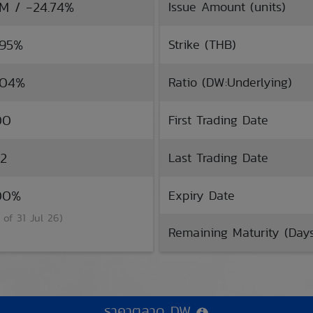
TM / -24.74%
Issue Amount (units)
.95%
Strike (THB)
.04%
Ratio (DW:Underlying)
00
First Trading Date
22
Last Trading Date
.00%
Expiry Date
 of 31 Jul 26)
Remaining Maturity (Day
ราคาตลาด DW