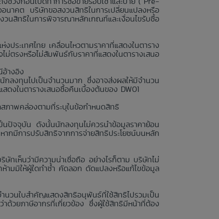
ถึงช่วงก่อนเปิดทำการซื้อขายรอบเช้าและบ่าย (“Pre-
รืออนาคต บริษัทขอสงวนสิทธิในการเปลี่ยนแปลงหรือ
สงวนสิทธิในการพิจารณาหลักเกณฑ์และเงื่อนไขรับซื้อ
ย์แห่งประเทศไทย เคลื่อนไหวตามราคาที่แสดงในตาราง
ไม่ตรงหรือไม่สัมพันธ์กับราคาที่แสดงในตารางเสนอ
ีอ้างอิง
นักลงทุนไปเป็นจำนวนมาก ซึ่งอาจส่งผลให้มีจำนวน
่แสดงในตารางเสนอซื้อคืนเบื้องต้นของ DW01
ลสภาพคล่องตามที่ระบุในข้อกำหนดสิทธิ
นปัจจุบัน ดังนั้นนักลงทุนไม่ควรนำข้อมูลราคาย้อน
งหากมีการปรับสิทธิจากการจ่ายสิทธิประโยชน์บนหลัก
ษัทเห็นว่ามีความน่าเชื่อถือ อย่างไรก็ตาม บริษัทไม่
ามมิให้ผู้ใดทำซ้ำ คัดลอก ดัดแปลงหรือแก้ไขข้อมูล
จำนวนใบสำคัญแสดงสิทธิอนุพันธ์ที่ใช้สิทธิไปรวมเป็น
วยภาษีอากรที่เกี่ยวข้อง ซึ่งผู้ใช้สิทธิมีหน้าที่ต้อง