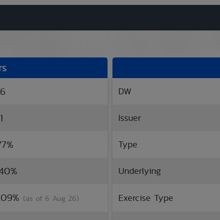
rs
86
DW
1
Issuer
.77%
Type
.40%
Underlying
0.09%
Exercise Type
(as of 6 Aug 26)