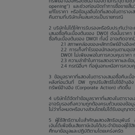
ทรัพย์อ้างอิงหรือดัชนีอ้างอิงตามที่ระบุตา
opening”) และช่วงก่อนปิดทำการซื้อขายสิ้
แก้ไขราคา หรือข้อมูลอื่นใดที่แสดงในตารางเ
คืนตามที่บริษัทเห็นสมควรเป็นรายกรณี
บริษัทไม่ได้ให้การรับรองหรือรับประกันว
เสนอซื้อคืนเบื้องต้นของ DW01 ดังนั้นราค
ซื้อคืนเบื้องต้นของ DW01 ทั้งนี้ อาจเกิดจา
สภาพคล่องของหลักทรัพย์อ้างอิงหรื
การเก็งกำไรของนักลงทุนตามอุปส
DW01 ไม่เพียงพอในการควบคุมราคา ทำใ
ความล่าช้าในการแสดงราคาและข้อมูลอื
กรณีอื่นๆ ที่อยู่นอกเหนือการควบ
ข้อมูลราคาที่แสดงในตารางเสนอซื้อคืนเบื
หลังก่อนวันที่ DW ถูกปรับสิทธิไปใช้อ้างอิ
ทรัพย์อ้างอิง (Corporate Action) เกิดขึ้น
บริษัทได้จัดทำข้อมูลราคาที่แสดงในตารางเส
อาจรับรองถึงความถูกต้องครบถ้วนของข้อมูลร
ไม่ว่าทั้งหมดหรือบางส่วนโดยไม่ได้รับอนุญาต
ผู้ใช้สิทธิตามใบสำคัญแสดงสิทธิอนุพันธ์
เงินได้เพื่อยื่นเสียภาษีเงินได้ประจำปีของผู้
ศึกษาข้อมูลและปฏิบัติตามโดยเคร่งครัด