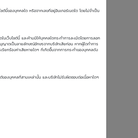
TTM (days)
ซต์นี้ของบุคคลใด หรือจากเลขที่อยู่อินเทอร์เนตใด โดยไม่จำเป็น
63
หมดในเว็บไซต์นี้ และห้ามมิให้บุคคลใดกระทำการละเมิดโดยการลอก
บอนุญาตเป็นลายลักษณ์อักษรจากบริษัทเสียก่อน หากผู้ใดทำการ
รเรียกร้องค่าเสียหายใดๆ ที่เกิดขึ้นจากการกระทำของบุคคลดัง
Simulate Click
ซต์ของบุคคลที่สามเหล่านั้น และบริษัทไม่รับผิดชอบต่อเนื้อหาใดๆ
18
19
20
21
Aug
Aug
Aug
Aug
26
26
26
26
0.12
0.12
0.12
0.11
0.13
0.12
0.12
0.12