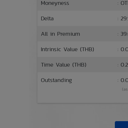
Moneyness
: O
Delta
: 29
All in Premium
: 39
Intrinsic Value (THB)
: 0.
Time Value (THB)
: 0.
Outstanding
: 0
(as