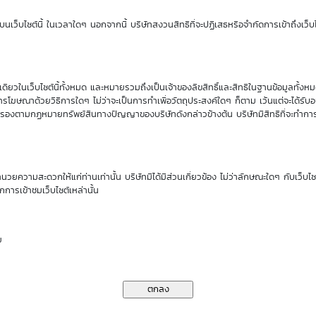
Sensitivity
Time Decay
นเว็บไซต์นี้ ในเวลาใดๆ นอกจากนี้ บริษัทสงวนสิทธิที่จะปฏิเสธหรือจำกัดการเข้าถึงเว็บไ
0.71
-1.77 %
ียวในเว็บไซต์นี้ทั้งหมด และหมายรวมถึงเป็นเจ้าของลิขสิทธิ์และสิทธิในฐานข้อมูลทั้ง
นของ DW01*
รโฆษณาด้วยวิธีการใดๆ ไม่ว่าจะเป็นการทำเพื่อวัตถุประสงค์ใดๆ ก็ตาม เว้นแต่จะได้รั
คุ้มครองตามกฏหมายทรัพย์สินทางปัญญาของบริษัทดังกล่าวข้างต้น บริษัทมีสิทธิที่จะทำกา
ราคาเสนอซื้อคืนเบื้องต้นของ PTTGC01C2611A
ำนวยความสะดวกให้แก่ท่านเท่านั้น บริษัทมิได้มีส่วนเกี่ยวข้อง ไม่ว่าลักษณะใดๆ กับเว็บไ
กการเข้าชมเว็บไซต์เหล่านั้น
10
11
13
14
17
Aug
Aug
Aug
Aug
Aug
26
26
26
26
26
ย
0.14
0.14
0.13
0.13
0.13
0.14
0.14
0.14
0.13
0.13