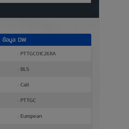
ข้อมูล DW
: PTTGC01C2611A
: BLS
: Call
: PTTGC
: European