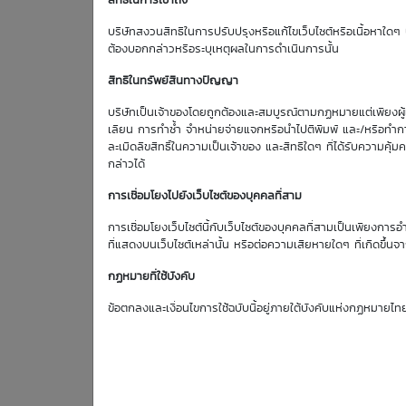
สิทธิในการเข้าถึง
Effective Gearing
บริษัทสงวนสิทธิในการปรับปรุงหรือแก้ไขเว็บไซต์หรือเนื้อหาใดๆ บ
4.86
ต้องบอกกล่าวหรือระบุเหตุผลในการดำเนินการนั้น
สิทธิในทรัพย์สินทางปัญญา
บริษัทเป็นเจ้าของโดยถูกต้องและสมบูรณ์ตามกฏหมายแต่เพียงผู้เด
ตารางเสนอซื้อคืนเบื้องต้
เลียน การทำซ้ำ จำหน่ายจ่ายแจกหรือนำไปตีพิมพ์ และ/หรือทำกา
ละเมิดลิขสิทธิ์ในความเป็นเจ้าของ และสิทธิใดๆ ที่ได้รับความ
กล่าวได้
การเชื่อมโยงไปยังเว็บไซต์ของบุคคลที่สาม
การเชื่อมโยงเว็บไซต์นี้กับเว็บไซต์ของบุคคลที่สามเป็นเพียงการอ
ที่แสดงบนเว็บไซต์เหล่านั้น หรือต่อความเสียหายใดๆ ที่เกิดขึ้นจา
7
PTTGC
Aug
กฏหมายที่ใช้บังคับ
Bid | Offer
26
ข้อตกลงและเงื่อนไขการใช้ฉบับนี้อยู่ภายใต้บังคับแห่งกฏหมายไท
34.25
34.50
0.14
34.50
34.75
0.15