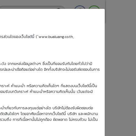
ริการส่วนใดของเว็บไซต์นี้ (“www.bualuang.co.th,
ะวัง จากแหล่งข้อมูลต่างๆ ซึ่งเป็นที่ยอมรับกันโดยทั่วไปว่ามี
ูรณ์และน่าเชื่อถือแต่อย่างใด อีกทั้งบริษัทจะไม่ขอรับผิดชอบในการ
เคราะห์ คำแนะนำ หรือความคิดเห็นใดๆ ที่แสดงบนเว็บไซต์นี้เป็น
อยอมรับบทวิเคราะห์ คำแนะนำหรือความคิดเห็นนั้น เว้นแต่จะมี
วันซื้อขายวัน
ะนำเกี่ยวกับการลงทุนแต่อย่างใด บริษัทไม่ต้องรับผิดชอบต่อ
สุดท้าย
อตัดสินใจใดๆ โดยอาศัยเนื้อหาจากเว็บไซต์นี้ บริษัท และพนักงาน
6 พ.ย. 2569
รวมถึง การที่เนื้อหานั้นไม่ถูกต้อง ผิดพลาด ไม่ครบถ้วน ไม่เป็น