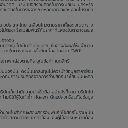
รืออนาคต บริษัทขอสงวนสิทธิในการเปลี่ยนแปลงหรือ
สงวนสิทธิในการพิจารณาหลักเกณฑ์และเงื่อนไขรับซื้อ
ย์แห่งประเทศไทย เคลื่อนไหวตามราคาที่แสดงในตาราง
ไม่ตรงหรือไม่สัมพันธ์กับราคาที่แสดงในตารางเสนอ
ีอ้างอิง
นักลงทุนไปเป็นจำนวนมาก ซึ่งอาจส่งผลให้มีจำนวน
่แสดงในตารางเสนอซื้อคืนเบื้องต้นของ DW01
ลสภาพคล่องตามที่ระบุในข้อกำหนดสิทธิ
นปัจจุบัน ดังนั้นนักลงทุนไม่ควรนำข้อมูลราคาย้อน
งหากมีการปรับสิทธิจากการจ่ายสิทธิประโยชน์บนหลัก
ษัทเห็นว่ามีความน่าเชื่อถือ อย่างไรก็ตาม บริษัทไม่
ามมิให้ผู้ใดทำซ้ำ คัดลอก ดัดแปลงหรือแก้ไขข้อมูล
จำนวนใบสำคัญแสดงสิทธิอนุพันธ์ที่ใช้สิทธิไปรวมเป็น
วยภาษีอากรที่เกี่ยวข้อง ซึ่งผู้ใช้สิทธิมีหน้าที่ต้อง