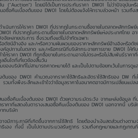
นวัน (“Auction”) โดยมิได้เป็นการประกันราคา DW01 ไม่ว่าปัจจุบันห
สนอซื้อคืนเบื้องต้นของ DW01 โดยไม่ต้องแจ้งให้ทราบล่วงหน้า รวมถึง
่าจะดำเนินการให้ราคา DW01 ที่ปรากฏในกระดานซื้อขายในตลาดหลักทรัพ
า DW01 ที่ปรากฏในกระดานซื้อขายในตลาดหลักทรัพย์แห่งประเทศไทย อาจ
กปัจจัยหลายประการ ซึ่งรวมถึงแต่ไม่จำกัดเฉพาะ
อดัชนีอ้างอิง และ/หรือความผันผวนของราคาหลักทรัพย์อ้างอิงหรือดัชน
งค์อุปทานในตลาด และ/หรือกรณีที่บริษัทกระจายการขาย DW01 ให้กับ
ห้ราคา DW01 ที่ถูกซื้อขายในกระดานอาจไม่ตรงหรือไม่สัมพันธ์ราคาที
่นใดที่เกี่ยวข้องสิ้นวัน
คุมของบริษัทที่ไม่สามารถคาดหมายได้ และเป็นไปตามข้อยกเว้นในการดูแ
้องต้นของ DW01 คำนวณจากราคาใช้สิทธิและอัตราใช้สิทธิของ DW ที่เป็
ง รวมทั้งพึงระลึกและเข้าใจว่าข้อมูลราคาในอนาคตอาจมีการเปลี่ยนแปล
นอซื้อคืนเบื้องต้นของ DW01 ด้วยความระมัดระวัง จากแหล่งข้อมูล ที่บริ
าคาที่แสดงในตารางเสนอซื้อคืนเบื้องต้นของ DW01 นอกจากนี้ บริษัทห้
จากบริษัท
 อาจมีภาระภาษีที่เกิดขึ้นจากการใช้สิทธิ โดยต้องนำเงินสดส่วนต่างตาม
ใช้สิทธิเอง ทั้งนี้ เป็นไปตามประมวลรัษฎากร รวมถึงกฎหมายและกฎเกณฑ์ว่าด้