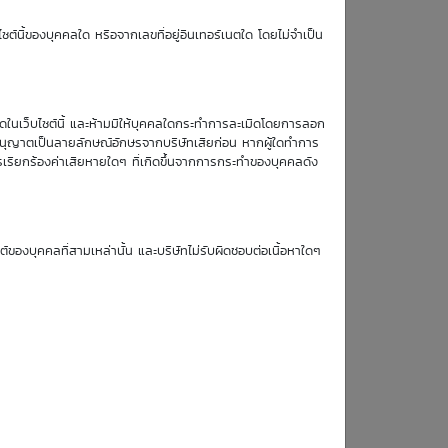
TTM (days)
ซต์นี้ของบุคคลใด หรือจากเลขที่อยู่อินเทอร์เนตใด โดยไม่จำเป็น
หมดในเว็บไซต์นี้ และห้ามมิให้บุคคลใดกระทำการละเมิดโดยการลอก
บอนุญาตเป็นลายลักษณ์อักษรจากบริษัทเสียก่อน หากผู้ใดทำการ
ข้อมูล DW
รเรียกร้องค่าเสียหายใดๆ ที่เกิดขึ้นจากการกระทำของบุคคลดัง
:
ซต์ของบุคคลที่สามเหล่านั้น และบริษัทไม่รับผิดชอบต่อเนื้อหาใดๆ
:
: Put
:
: American