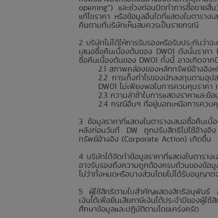
opening”) และช่วงก่อนปิดทำการซื้อขายสิ้
แก้ไขราคา หรือข้อมูลอื่นใดที่แสดงในตารางเ
คืนตามที่บริษัทเห็นสมควรเป็นรายกรณี
บริษัทไม่ได้ให้การรับรองหรือรับประกันว
เสนอซื้อคืนเบื้องต้นของ DW01 ดังนั้นราค
ซื้อคืนเบื้องต้นของ DW01 ทั้งนี้ อาจเกิดจา
สภาพคล่องของหลักทรัพย์อ้างอิงหรื
การเก็งกำไรของนักลงทุนตามอุปส
DW01 ไม่เพียงพอในการควบคุมราคา ทำใ
ความล่าช้าในการแสดงราคาและข้อมูลอื
กรณีอื่นๆ ที่อยู่นอกเหนือการควบ
ข้อมูลราคาที่แสดงในตารางเสนอซื้อคืนเบื
หลังก่อนวันที่ DW ถูกปรับสิทธิไปใช้อ้างอิ
ทรัพย์อ้างอิง (Corporate Action) เกิดขึ้น
บริษัทได้จัดทำข้อมูลราคาที่แสดงในตารางเส
อาจรับรองถึงความถูกต้องครบถ้วนของข้อมูลร
ไม่ว่าทั้งหมดหรือบางส่วนโดยไม่ได้รับอนุญาต
ผู้ใช้สิทธิตามใบสำคัญแสดงสิทธิอนุพันธ์
เงินได้เพื่อยื่นเสียภาษีเงินได้ประจำปีของผู้
ศึกษาข้อมูลและปฏิบัติตามโดยเคร่งครัด