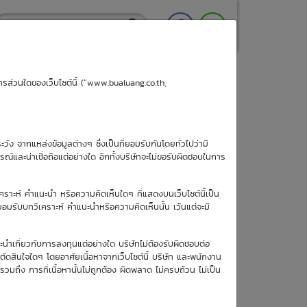
ริการส่วนใดของเว็บไซต์นี้ (“www.bualuang.co.th,
ะวัง จากแหล่งข้อมูลต่างๆ ซึ่งเป็นที่ยอมรับกันโดยทั่วไปว่ามี
ูรณ์และน่าเชื่อถือแต่อย่างใด อีกทั้งบริษัทจะไม่ขอรับผิดชอบในการ
เคราะห์ คำแนะนำ หรือความคิดเห็นใดๆ ที่แสดงบนเว็บไซต์นี้เป็น
อยอมรับบทวิเคราะห์ คำแนะนำหรือความคิดเห็นนั้น เว้นแต่จะมี
วันซื้อขายวัน
ะนำเกี่ยวกับการลงทุนแต่อย่างใด บริษัทไม่ต้องรับผิดชอบต่อ
สุดท้าย
อตัดสินใจใดๆ โดยอาศัยเนื้อหาจากเว็บไซต์นี้ บริษัท และพนักงาน
1 ม.ค. 2513
รวมถึง การที่เนื้อหานั้นไม่ถูกต้อง ผิดพลาด ไม่ครบถ้วน ไม่เป็น