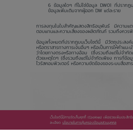
ข้อมูลใดๆ ที่ไม่ใช่ข้อมูล DW01 ที่ปรา
ข้อมูลเพิ่มเติมจากผู้ออก DW แต่ละราย
การลงทุนในใบสำคัญแสดงสิทธิอนุพันธ์ มีความแตก
ตอบแทนและความเสี่ยงของผลิตภัณฑ์ รวมถึงควรพิจา
ข้อมูลทั้งหมดที่ปรากฏบนเว็บไซต์นี้ มีวัตถุประสงค์
หรือตราสารทางการเงินอื่นๆ หรือเป็นการให้คำแนะน
ว่าโดยทางตรงหรือทางอ้อม (ซึ่งรวมถึงแต่ไม่จำกัดเ
ด้วยเหตุใดๆ (ซึ่งรวมถึงแต่ไม่จำกัดเพียง การที่ข
ไวรัสคอมพิวเตอร์ หรือความขัดข้องของระบบสื่อสาร) 
เว็บไซต์นี้มีการจัดเก็บคุกกี้ (Cookies) เพื่อช่วยเพิ่มประส
ละเอียด
นโยบายในการคุ้มครองข้อมูลส่วนบุคคล