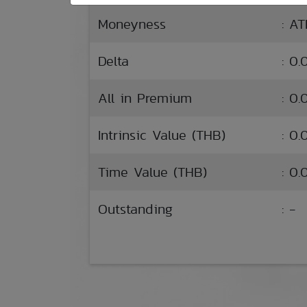
Moneyness
: A
Delta
: 0
All in Premium
: 0
Intrinsic Value (THB)
: 0.
Time Value (THB)
: 0.
Outstanding
: -