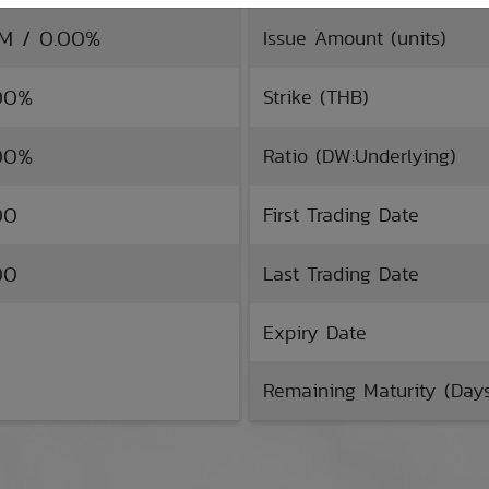
TM / 0.00%
Issue Amount (units)
.00%
Strike (THB)
.00%
Ratio (DW:Underlying)
00
First Trading Date
00
Last Trading Date
Expiry Date
Remaining Maturity (Day