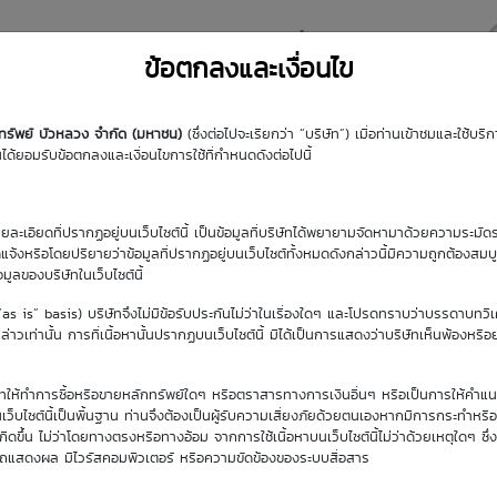
y DW
Highlight DW
มุมความรู้
DW Search
ข้อตกลงและเงื่อนไข
กทรัพย์ บัวหลวง จำกัด (มหาชน)
(ซึ่งต่อไปจะเรียกว่า “บริษัท”) เมื่อท่านเข้าชมและใช้บ
้ยอมรับข้อตกลงและเงื่อนไขการใช้ที่กำหนดดังต่อไปนี้
A
รายละเอียดที่ปรากฏอยู่บนเว็บไซต์นี้ เป็นข้อมูลที่บริษัทได้พยายามจัดหามาด้วยความระมัดร
ัดแจ้งหรือโดยปริยายว่าข้อมูลที่ปรากฏอยู่บนเว็บไซต์ทั้งหมดดังกล่าวนี้มีความถูกต้องสมบ
้อมูลของบริษัทในเว็บไซต์นี้
(“as is” basis) บริษัทจึงไม่มีข้อรับประกันไม่ว่าในเรื่องใดๆ และโปรดทราบว่าบรรดาบทวิ
าวเท่านั้น การที่เนื้อหานั้นปรากฏบนเว็บไซต์นี้ มิได้เป็นการแสดงว่าบริษัทเห็นพ้องหรื
ิษัทให้ทำการซื้อหรือขายหลักทรัพย์ใดๆ หรือตราสารทางการเงินอื่นๆ หรือเป็นการให้คำแน
เว็บไซต์นี้เป็นพื้นฐาน ท่านจึงต้องเป็นผู้รับความเสี่ยงภัยด้วยตนเองหากมีการกระทำหรื
ขึ้น ไม่ว่าโดยทางตรงหรือทางอ้อม จากการใช้เนื้อหาบนเว็บไซต์นี้ไม่ว่าด้วยเหตุใดๆ ซึ่ง
รถแสดงผล มีไวรัสคอมพิวเตอร์ หรือความขัดข้องของระบบสื่อสาร