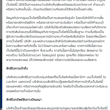
-1.84
0.02
หรือความคิดเห็นของผู้นำเสนอเนื้อหาดังกล่าวเท่านั้น การที่เนื้อหานั้นปรากฏบน
เว็บไซต์นี้ มิได้เป็นการแสดงว่าบริษัทเห็นพ้องหรือยอมรับบทวิเคราะห์ คำแนะนำ
หรือความคิดเห็นนั้น เว้นแต่จะมีข้อความที่แสดงไว้ชัดแจ้งเป็นอย่างอื่น
Time Decay
TTM (days)
ข้อมูลที่ปรากฎบนเว็บไซต์นี้ไม่ถือเป็นการเสนอหรือจูงใจ โดยบริษัทให้ทำการซื้อ
หรือขายหลักทรัพย์ใดๆ หรือตราสารทางการเงินอื่นๆ หรือเป็นการให้คำแนะนำ
-3.36 %
20
เกี่ยวกับการลงทุนแต่อย่างใด บริษัทไม่ต้องรับผิดชอบต่อความเสียหายที่เกิดจาก
การตัดสินใจลงทุนซึ่งใช้ข้อมูลที่ปรากฏบนเว็บไซต์นี้เป็นพื้นฐาน ท่านจึงต้องเป็น
ผู้รับความเสี่ยงภัยด้วยตนเองหากมีการกระทำหรือตัดสินใจใดๆ โดยอาศัยเนื้อหา
จากเว็บไซต์นี้ บริษัท และพนักงานของบริษัทไม่รับผิดชอบต่อท่านหรือบุคคลใดๆ
ในความเสียหายที่เกิดขึ้น ไม่ว่าโดยทางตรงหรือทางอ้อม จากการใช้เนื้อหาบน
ตารางเสนอซื้อคืนเบื้องต้นของ
เว็บไซต์นี้ไม่ว่าด้วยเหตุใดๆ ซึ่งรวมถึง การที่เนื้อหานั้นไม่ถูกต้อง ผิดพลาด ไม่
DW01*
ครบถ้วน ไม่เป็นไปตามเวลา ไม่สมบูรณ์ ถูกลบ ถูกแก้ไข มีข้อบกพร่อง ไม่
สามารถแสดงผล มีไวรัสคอมพิวเตอร์ หรือความขัดข้องของระบบสื่อสาร
Simulate Click
สิทธิในการเข้าถึง
บริษัทสงวนสิทธิในการปรับปรุงหรือแก้ไขเว็บไซต์หรือเนื้อหาใดๆ บนเว็บไซต์นี้ ใน
เวลาใดๆ นอกจากนี้ บริษัทสงวนสิทธิที่จะปฏิเสธหรือจำกัดการเข้าถึงเว็บไซต์นี้
ราคาเสนอซื้อคืนเบื้องต้นของ PTTGC01P2609A
ของบุคคลใด หรือจากเลขที่อยู่อินเทอร์เนตใด โดยไม่จำเป็นต้องบอกกล่าวหรือระบุ
เหตุผลในการดำเนินการนั้น
10
11
13
14
17
PTTGC
Aug
Aug
Aug
Aug
Aug
สิทธิในทรัพย์สินทางปัญญา
Bid | Offer
26
26
26
26
26
บริษัทเป็นเจ้าของโดยถูกต้องและสมบูรณ์ตามกฏหมายแต่เพียงผู้เดียวในเว็บไซต์นี้