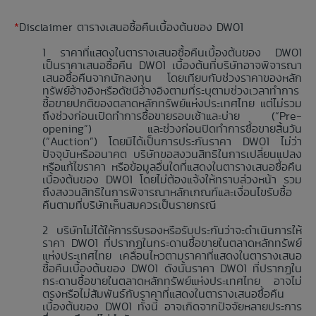
*
Disclaimer ตารางเสนอซื้อคืนเบื้องต้นของ DW01
ราคาที่แสดงในตารางเสนอซื้อคืนเบื้องต้นของ DW01
เป็นราคาเสนอซื้อคืน DW01 เบื้องต้นที่บริษัทอาจพิจารณา
เสนอซื้อคืนจากนักลงทุน โดยเทียบกับช่วงราคาของหลัก
ทรัพย์อ้างอิงหรือดัชนีอ้างอิงตามที่ระบุตามช่วงเวลาทำการ
ซื้อขายปกติของตลาดหลักทรัพย์แห่งประเทศไทย แต่ไม่รวม
ถึงช่วงก่อนเปิดทำการซื้อขายรอบเช้าและบ่าย (“Pre-
opening”) และช่วงก่อนปิดทำการซื้อขายสิ้นวัน
(“Auction”) โดยมิได้เป็นการประกันราคา DW01 ไม่ว่า
ปัจจุบันหรืออนาคต บริษัทขอสงวนสิทธิในการเปลี่ยนแปลง
หรือแก้ไขราคา หรือข้อมูลอื่นใดที่แสดงในตารางเสนอซื้อคืน
เบื้องต้นของ DW01 โดยไม่ต้องแจ้งให้ทราบล่วงหน้า รวม
ถึงสงวนสิทธิในการพิจารณาหลักเกณฑ์และเงื่อนไขรับซื้อ
คืนตามที่บริษัทเห็นสมควรเป็นรายกรณี
บริษัทไม่ได้ให้การรับรองหรือรับประกันว่าจะดำเนินการให้
ราคา DW01 ที่ปรากฏในกระดานซื้อขายในตลาดหลักทรัพย์
แห่งประเทศไทย เคลื่อนไหวตามราคาที่แสดงในตารางเสนอ
ซื้อคืนเบื้องต้นของ DW01 ดังนั้นราคา DW01 ที่ปรากฏใน
กระดานซื้อขายในตลาดหลักทรัพย์แห่งประเทศไทย อาจไม่
ตรงหรือไม่สัมพันธ์กับราคาที่แสดงในตารางเสนอซื้อคืน
เบื้องต้นของ DW01 ทั้งนี้ อาจเกิดจากปัจจัยหลายประการ