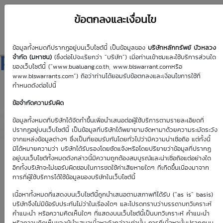
ข้อตกลงและเงื่อนไข
ข้อมูลทั้งหมดที่ปรากฏอยู่บนเว็บไซต์นี้ เป็นข้อมูลของ
บริษัทหลักทรัพย์ บัวหลวง
PTTGC01P2609A
จำกัด (มหาชน)
(ซึ่งต่อไปจะเรียกว่า “บริษัท”) เมื่อท่านเข้าชมและใช้บริการส่วนใด
ของเว็บไซต์นี้ (“www.bualuang.co.th, www.blswarrant.comหรือ
www.blswarrants.com”) ถือว่าท่านได้ยอมรับข้อตกลงและเงื่อนไขการใช้ที่
กำหนดดังต่อไปนี้
ข้อจำกัดความรับผิด
วันซื้อขายปัจจุบัน
10 ส.ค. 2569
ข้อมูลทั้งหมดที่บริษัทได้จัดทำขึ้นเพื่อนำเสนอต่อผู้ใช้บริการตามรายละเอียดที่
ปรากฏอยู่บนเว็บไซต์นี้ เป็นข้อมูลที่บริษัทได้พยายามจัดหามาด้วยความระมัดระวัง
วันซื้อขายวันแรก
วันซื้อขายวันสุดท้าย
จากแหล่งข้อมูลต่างๆ ซึ่งเป็นที่ยอมรับกันโดยทั่วไปว่ามีความน่าเชื่อถือ แต่ทั้งนี้
20 มี.ค. 2569
7 ก.ย. 2569
มิได้หมายความว่า บริษัทได้รับรองโดยชัดแจ้งหรือโดยปริยายว่าข้อมูลที่ปรากฏ
อยู่บนเว็บไซต์ทั้งหมดดังกล่าวนี้มีความถูกต้องสมบูรณ์และน่าเชื่อถือแต่อย่างใด
อีกทั้งบริษัทจะไม่ขอรับผิดชอบในการชดใช้ค่าเสียหายใดๆ ที่เกิดขึ้นเนื่องมาจาก
การที่ผู้ใช้บริการได้ใช้ข้อมูลของบริษัทในเว็บไซต์นี้
เนื้อหาทั้งหมดที่แสดงบนเว็บไซต์นี้ถูกนำเสนอตามสภาพที่ได้รับ (“as is” basis)
Effective Gearing
Sensitivity
บริษัทจึงไม่มีข้อรับประกันไม่ว่าในเรื่องใดๆ และโปรดทราบว่าบรรดาบทวิเคราะห์
คำแนะนำ หรือความคิดเห็นใดๆ ที่แสดงบนเว็บไซต์นี้เป็นบทวิเคราะห์ คำแนะนำ