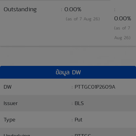
Outstanding
: 0.00%
:
0.00%
(as of 7 Aug 26)
(as of 7
Aug 26)
ข้อมูล DW
DW
: PTTGC01P2609A
Issuer
: BLS
Type
: Put
Underlying
: PTTGC