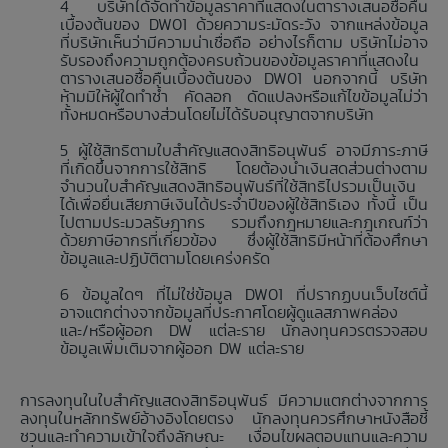
บริษัทได้จัดทำข้อมูลราคาที่แสดงในตารางเสนอซื้อคืน
เบื้องต้นของ DW01 ด้วยความระมัดระวัง จากแหล่งข้อมูล
ที่บริษัทเห็นว่ามีความน่าเชื่อถือ อย่างไรก็ตาม บริษัทไม่อาจ
รับรองถึงความถูกต้องครบถ้วนของข้อมูลราคาที่แสดงใน
ตารางเสนอซื้อคืนเบื้องต้นของ DW01 นอกจากนี้ บริษัท
ห้ามมิให้ผู้ใดทำซ้ำ คัดลอก ดัดแปลงหรือแก้ไขข้อมูลไม่ว่า
ทั้งหมดหรือบางส่วนโดยไม่ได้รับอนุญาตจากบริษัท
ผู้ใช้สิทธิตามใบสำคัญแสดงสิทธิอนุพันธ์ อาจมีภาระภาษี
ที่เกิดขึ้นจากการใช้สิทธิ โดยต้องนำเงินสดส่วนต่างตาม
จำนวนใบสำคัญแสดงสิทธิอนุพันธ์ที่ใช้สิทธิไปรวมเป็นเงิน
ได้เพื่อยื่นเสียภาษีเงินได้ประจำปีของผู้ใช้สิทธิเอง ทั้งนี้ เป็น
ไปตามประมวลรัษฎากร รวมถึงกฎหมายและกฎเกณฑ์ว่า
ด้วยภาษีอากรที่เกี่ยวข้อง ซึ่งผู้ใช้สิทธิมีหน้าที่ต้องศึกษา
ข้อมูลและปฏิบัติตามโดยเคร่งครัด
ข้อมูลใดๆ ที่ไม่ใช่ข้อมูล DW01 ที่ปรากฏบนเว็บไซต์นี้
อาจแตกต่างจากข้อมูลที่ประกาศโดยผู้ดูแลสภาพคล่อง
และ/หรือผู้ออก DW แต่ละราย นักลงทุนควรตรวจสอบ
ข้อมูลเพิ่มเติมจากผู้ออก DW แต่ละราย
การลงทุนในใบสำคัญแสดงสิทธิอนุพันธ์ มีความแตกต่างจากการ
ลงทุนในหลักทรัพย์อ้างอิงโดยตรง นักลงทุนควรศึกษาหนังสือชี้
ชวนและทำความเข้าใจถึงลักษณะ เงื่อนไขผลตอบแทนและความ