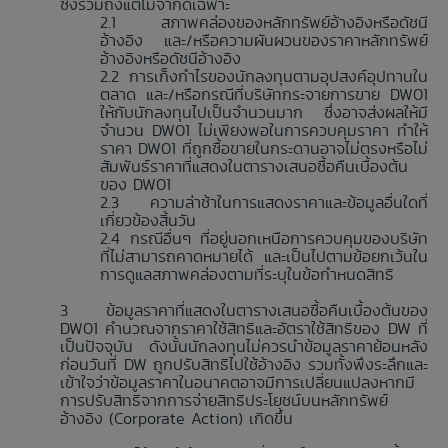
ซึ่งรวมถึงแต่ไม่จำกัดเฉพาะ
สภาพคล่องของหลักทรัพย์อ้างอิงหรือดัชนี
อ้างอิง และ/หรือความผันผวนของราคาหลักทรัพย์
อ้างอิงหรือดัชนีอ้างอิง
การเก็งกำไรของนักลงทุนตามอุปสงค์อุปทานใน
ตลาด และ/หรือกรณีที่บริษัทกระจายการขาย DW01
ให้กับนักลงทุนไปเป็นจำนวนมาก ซึ่งอาจส่งผลให้มี
จำนวน DW01 ไม่เพียงพอในการควบคุมราคา ทำให้
ราคา DW01 ที่ถูกซื้อขายในกระดานอาจไม่ตรงหรือไม่
สัมพันธ์ราคาที่แสดงในตารางเสนอซื้อคืนเบื้องต้น
ของ DW01
ความล่าช้าในการแสดงราคาและข้อมูลอื่นใดที่
เกี่ยวข้องสิ้นวัน
กรณีอื่นๆ ที่อยู่นอกเหนือการควบคุมของบริษัท
ที่ไม่สามารถคาดหมายได้ และเป็นไปตามข้อยกเว้นใน
การดูแลสภาพคล่องตามที่ระบุในข้อกำหนดสิทธิ
ข้อมูลราคาที่แสดงในตารางเสนอซื้อคืนเบื้องต้นของ
DW01 คำนวณจากราคาใช้สิทธิและอัตราใช้สิทธิของ DW ที่
เป็นปัจจุบัน ดังนั้นนักลงทุนไม่ควรนำข้อมูลราคาย้อนหลัง
ก่อนวันที่ DW ถูกปรับสิทธิไปใช้อ้างอิง รวมทั้งพึงระลึกและ
เข้าใจว่าข้อมูลราคาในอนาคตอาจมีการเปลี่ยนแปลงหากมี
การปรับสิทธิจากการจ่ายสิทธิประโยชน์บนหลักทรัพย์
อ้างอิง (Corporate Action) เกิดขึ้น