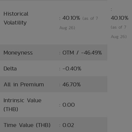
:
Historical
: 40.10%
40.10%
(as of 7
Volatility
(as of 7
Aug 26)
Aug 26)
Moneyness
: OTM / -46.49%
Delta
: -0.40%
All in Premium
: 46.70%
Intrinsic Value
: 0.00
(THB)
Time Value (THB)
: 0.02