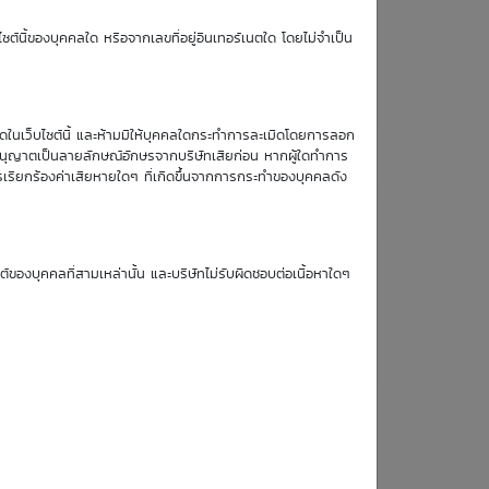
TTM (days)
ซต์นี้ของบุคคลใด หรือจากเลขที่อยู่อินเทอร์เนตใด โดยไม่จำเป็น
หมดในเว็บไซต์นี้ และห้ามมิให้บุคคลใดกระทำการละเมิดโดยการลอก
บอนุญาตเป็นลายลักษณ์อักษรจากบริษัทเสียก่อน หากผู้ใดทำการ
ข้อมูล DW
รเรียกร้องค่าเสียหายใดๆ ที่เกิดขึ้นจากการกระทำของบุคคลดัง
:
ซต์ของบุคคลที่สามเหล่านั้น และบริษัทไม่รับผิดชอบต่อเนื้อหาใดๆ
:
: Put
:
: American