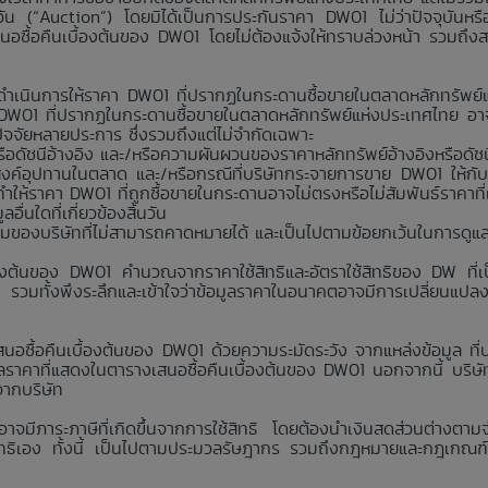
นวัน (“Auction”) โดยมิได้เป็นการประกันราคา DW01 ไม่ว่าปัจจุบันห
สนอซื้อคืนเบื้องต้นของ DW01 โดยไม่ต้องแจ้งให้ทราบล่วงหน้า รวมถึง
่าจะดำเนินการให้ราคา DW01 ที่ปรากฏในกระดานซื้อขายในตลาดหลักทรัพ
า DW01 ที่ปรากฏในกระดานซื้อขายในตลาดหลักทรัพย์แห่งประเทศไทย อาจ
กปัจจัยหลายประการ ซึ่งรวมถึงแต่ไม่จำกัดเฉพาะ
อดัชนีอ้างอิง และ/หรือความผันผวนของราคาหลักทรัพย์อ้างอิงหรือดัชน
งค์อุปทานในตลาด และ/หรือกรณีที่บริษัทกระจายการขาย DW01 ให้กับ
ห้ราคา DW01 ที่ถูกซื้อขายในกระดานอาจไม่ตรงหรือไม่สัมพันธ์ราคาที
่นใดที่เกี่ยวข้องสิ้นวัน
คุมของบริษัทที่ไม่สามารถคาดหมายได้ และเป็นไปตามข้อยกเว้นในการดูแ
้องต้นของ DW01 คำนวณจากราคาใช้สิทธิและอัตราใช้สิทธิของ DW ที่เป็
ง รวมทั้งพึงระลึกและเข้าใจว่าข้อมูลราคาในอนาคตอาจมีการเปลี่ยนแปล
นอซื้อคืนเบื้องต้นของ DW01 ด้วยความระมัดระวัง จากแหล่งข้อมูล ที่บริ
าคาที่แสดงในตารางเสนอซื้อคืนเบื้องต้นของ DW01 นอกจากนี้ บริษัทห้
จากบริษัท
 อาจมีภาระภาษีที่เกิดขึ้นจากการใช้สิทธิ โดยต้องนำเงินสดส่วนต่างตาม
ใช้สิทธิเอง ทั้งนี้ เป็นไปตามประมวลรัษฎากร รวมถึงกฎหมายและกฎเกณฑ์ว่าด้