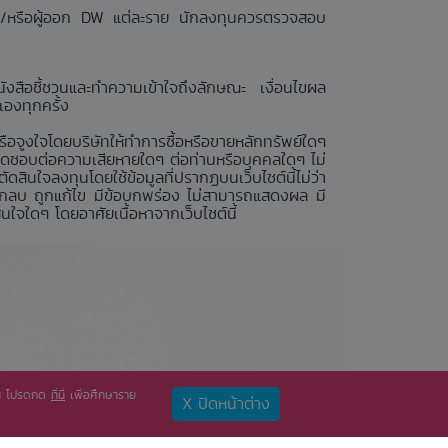
 และ/หรือผู้ออก DW แต่ละราย นักลงทุนควรตรวจสอบ
งสือชี้ชวนและทำความเข้าใจถึงลักษณะ เงื่อนไขผล
องทุกครั้ง
หรือจูงใจโดยบริษัทให้ทำการซื้อหรือขายหลักทรัพย์ใดๆ
ผิดชอบต่อความเสียหายใดๆ ต่อท่านหรือบุคคลใดๆ ไม่
ินใจลงทุนโดยใช้ข้อมูลที่ปรากฏบนเว็บไซต์นี้ไม่ว่า
์ ถูกลบ ถูกแก้ไข มีข้อบกพร่อง ไม่สามารถแสดงผล มี
ใจใดๆ โดยอาศัยเนื้อหาจากเว็บไซต์นี้
ท่าน โปรดกด
ที่นี่
เพื่อศึกษาราย
X ปิดหน้าต่าง