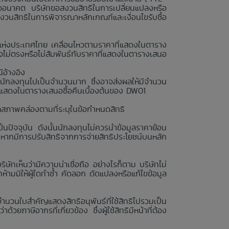
รืออนาคต บริษัทขอสงวนสิทธิในการเปลี่ยนแปลงหรือ
สงวนสิทธิในการพิจารณาหลักเกณฑ์และเงื่อนไขรับซื้อ
ย์แห่งประเทศไทย เคลื่อนไหวตามราคาที่แสดงในตาราง
ไม่ตรงหรือไม่สัมพันธ์กับราคาที่แสดงในตารางเสนอ
ีอ้างอิง
นักลงทุนไปเป็นจำนวนมาก ซึ่งอาจส่งผลให้มีจำนวน
่แสดงในตารางเสนอซื้อคืนเบื้องต้นของ DW01
ลสภาพคล่องตามที่ระบุในข้อกำหนดสิทธิ
นปัจจุบัน ดังนั้นนักลงทุนไม่ควรนำข้อมูลราคาย้อน
งหากมีการปรับสิทธิจากการจ่ายสิทธิประโยชน์บนหลัก
ษัทเห็นว่ามีความน่าเชื่อถือ อย่างไรก็ตาม บริษัทไม่
ามมิให้ผู้ใดทำซ้ำ คัดลอก ดัดแปลงหรือแก้ไขข้อมูล
จำนวนใบสำคัญแสดงสิทธิอนุพันธ์ที่ใช้สิทธิไปรวมเป็น
วยภาษีอากรที่เกี่ยวข้อง ซึ่งผู้ใช้สิทธิมีหน้าที่ต้อง