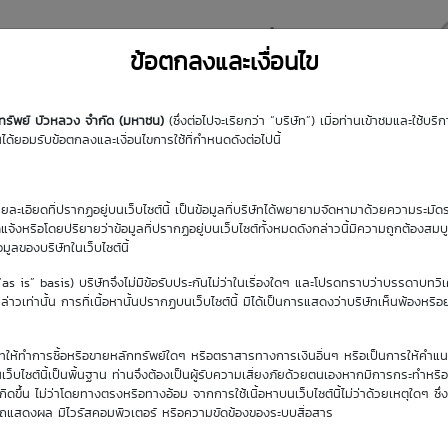
y DW
Highlight DW
มุมความรู้
DW Search
ข้อตกลงและเงื่อนไข
กทรัพย์ บัวหลวง จำกัด (มหาชน)
(ซึ่งต่อไปจะเรียกว่า “บริษัท”) เมื่อท่านเข้าชมและใช้บ
้ยอมรับข้อตกลงและเงื่อนไขการใช้ที่กำหนดดังต่อไปนี้
รายละเอียดที่ปรากฏอยู่บนเว็บไซต์นี้ เป็นข้อมูลที่บริษัทได้พยายามจัดหามาด้วยความระมัดร
ัดแจ้งหรือโดยปริยายว่าข้อมูลที่ปรากฏอยู่บนเว็บไซต์ทั้งหมดดังกล่าวนี้มีความถูกต้องสมบ
้อมูลของบริษัทในเว็บไซต์นี้
(“as is” basis) บริษัทจึงไม่มีข้อรับประกันไม่ว่าในเรื่องใดๆ และโปรดทราบว่าบรรดาบทวิ
าวเท่านั้น การที่เนื้อหานั้นปรากฏบนเว็บไซต์นี้ มิได้เป็นการแสดงว่าบริษัทเห็นพ้องหรื
ิษัทให้ทำการซื้อหรือขายหลักทรัพย์ใดๆ หรือตราสารทางการเงินอื่นๆ หรือเป็นการให้คำแน
เว็บไซต์นี้เป็นพื้นฐาน ท่านจึงต้องเป็นผู้รับความเสี่ยงภัยด้วยตนเองหากมีการกระทำหรื
ขึ้น ไม่ว่าโดยทางตรงหรือทางอ้อม จากการใช้เนื้อหาบนเว็บไซต์นี้ไม่ว่าด้วยเหตุใดๆ ซึ่ง
รถแสดงผล มีไวรัสคอมพิวเตอร์ หรือความขัดข้องของระบบสื่อสาร