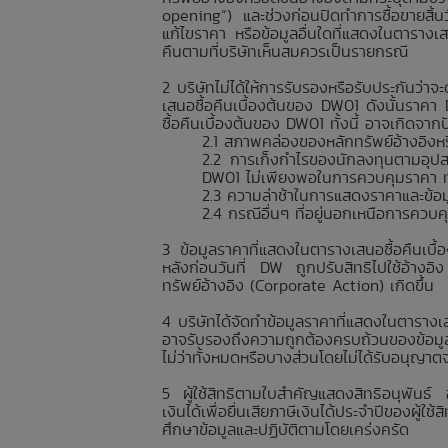
opening”) และช่วงก่อนปิดทำการซื้อขายสิ้
แก้ไขราคา หรือข้อมูลอื่นใดที่แสดงในตารางเ
คืนตามที่บริษัทเห็นสมควรเป็นรายกรณี
บริษัทไม่ได้ให้การรับรองหรือรับประกันว
เสนอซื้อคืนเบื้องต้นของ DW01 ดังนั้นราค
ซื้อคืนเบื้องต้นของ DW01 ทั้งนี้ อาจเกิดจา
สภาพคล่องของหลักทรัพย์อ้างอิงหรื
การเก็งกำไรของนักลงทุนตามอุปส
DW01 ไม่เพียงพอในการควบคุมราคา ทำใ
ความล่าช้าในการแสดงราคาและข้อมูลอื
กรณีอื่นๆ ที่อยู่นอกเหนือการควบ
ข้อมูลราคาที่แสดงในตารางเสนอซื้อคืนเบื
หลังก่อนวันที่ DW ถูกปรับสิทธิไปใช้อ้างอิ
ทรัพย์อ้างอิง (Corporate Action) เกิดขึ้น
บริษัทได้จัดทำข้อมูลราคาที่แสดงในตารางเส
อาจรับรองถึงความถูกต้องครบถ้วนของข้อมูลร
ไม่ว่าทั้งหมดหรือบางส่วนโดยไม่ได้รับอนุญาต
ผู้ใช้สิทธิตามใบสำคัญแสดงสิทธิอนุพันธ์
เงินได้เพื่อยื่นเสียภาษีเงินได้ประจำปีของผู้
ศึกษาข้อมูลและปฏิบัติตามโดยเคร่งครัด