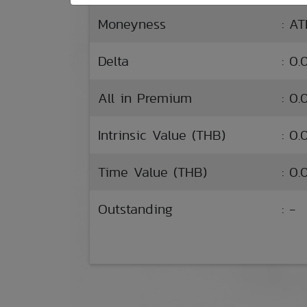
Moneyness
: A
Delta
: 0
All in Premium
: 0
Intrinsic Value (THB)
: 0.
Time Value (THB)
: 0.
Outstanding
: -