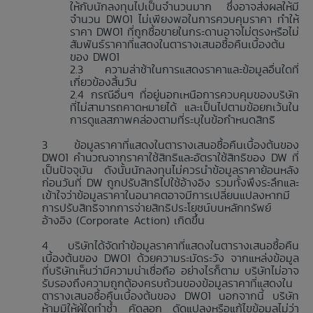
ให้กับนักลงทุนไปเป็นจำนวนมาก ซึ่งอาจส่งผลให้มี
จำนวน DW01 ไม่เพียงพอในการควบคุมราคา ทำให้
ราคา DW01 ที่ถูกซื้อขายในกระดานอาจไม่ตรงหรือไม่
สัมพันธ์ราคาที่แสดงในตารางเสนอซื้อคืนเบื้องต้น
ของ DW01
ความล่าช้าในการแสดงราคาและข้อมูลอื่นใดที่
เกี่ยวข้องสิ้นวัน
กรณีอื่นๆ ที่อยู่นอกเหนือการควบคุมของบริษัท
ที่ไม่สามารถคาดหมายได้ และเป็นไปตามข้อยกเว้นใน
การดูแลสภาพคล่องตามที่ระบุในข้อกำหนดสิทธิ
ข้อมูลราคาที่แสดงในตารางเสนอซื้อคืนเบื้องต้นของ
DW01 คำนวณจากราคาใช้สิทธิและอัตราใช้สิทธิของ DW ที่
เป็นปัจจุบัน ดังนั้นนักลงทุนไม่ควรนำข้อมูลราคาย้อนหลัง
ก่อนวันที่ DW ถูกปรับสิทธิไปใช้อ้างอิง รวมทั้งพึงระลึกและ
เข้าใจว่าข้อมูลราคาในอนาคตอาจมีการเปลี่ยนแปลงหากมี
การปรับสิทธิจากการจ่ายสิทธิประโยชน์บนหลักทรัพย์
อ้างอิง (Corporate Action) เกิดขึ้น
บริษัทได้จัดทำข้อมูลราคาที่แสดงในตารางเสนอซื้อคืน
เบื้องต้นของ DW01 ด้วยความระมัดระวัง จากแหล่งข้อมูล
ที่บริษัทเห็นว่ามีความน่าเชื่อถือ อย่างไรก็ตาม บริษัทไม่อาจ
รับรองถึงความถูกต้องครบถ้วนของข้อมูลราคาที่แสดงใน
ตารางเสนอซื้อคืนเบื้องต้นของ DW01 นอกจากนี้ บริษัท
ห้ามมิให้ผู้ใดทำซ้ำ คัดลอก ดัดแปลงหรือแก้ไขข้อมูลไม่ว่า