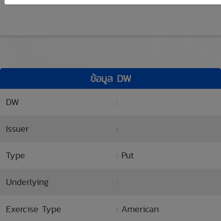
ข้อมูล DW
DW
:
Issuer
:
Type
: Put
Underlying
:
Exercise Type
: American