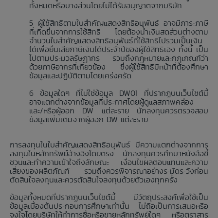
ทั้งหมดหรือบางส่วนโดยไม่ได้รับอนุญาตจากบริษัท
ผู้ใช้สิทธิตามใบสำคัญแสดงสิทธิอนุพันธ์ อาจมีภาระภาษี
ที่เกิดขึ้นจากการใช้สิทธิ โดยต้องนำเงินสดส่วนต่างตาม
จำนวนใบสำคัญแสดงสิทธิอนุพันธ์ที่ใช้สิทธิไปรวมเป็นเงิน
ได้เพื่อยื่นเสียภาษีเงินได้ประจำปีของผู้ใช้สิทธิเอง ทั้งนี้ เป็น
ไปตามประมวลรัษฎากร รวมถึงกฎหมายและกฎเกณฑ์ว่า
ด้วยภาษีอากรที่เกี่ยวข้อง ซึ่งผู้ใช้สิทธิมีหน้าที่ต้องศึกษา
ข้อมูลและปฏิบัติตามโดยเคร่งครัด
ข้อมูลใดๆ ที่ไม่ใช่ข้อมูล DW01 ที่ปรากฏบนเว็บไซต์นี้
อาจแตกต่างจากข้อมูลที่ประกาศโดยผู้ดูแลสภาพคล่อง
และ/หรือผู้ออก DW แต่ละราย นักลงทุนควรตรวจสอบ
ข้อมูลเพิ่มเติมจากผู้ออก DW แต่ละราย
การลงทุนในใบสำคัญแสดงสิทธิอนุพันธ์ มีความแตกต่างจากการ
ลงทุนในหลักทรัพย์อ้างอิงโดยตรง นักลงทุนควรศึกษาหนังสือชี้
ชวนและทำความเข้าใจถึงลักษณะ เงื่อนไขผลตอบแทนและความ
เสี่ยงของผลิตภัณฑ์ รวมถึงควรพิจารณาอย่างระมัดระวังก่อน
ตัดสินใจลงทุนและควรตัดสินใจลงทุนด้วยตัวเองทุกครั้ง
ข้อมูลทั้งหมดที่ปรากฏบนเว็บไซต์นี้ มีวัตถุประสงค์เพื่อใช้เป็น
ข้อมูลเบื้องต้นประกอบการศึกษาเท่านั้น ไม่ถือเป็นการเสนอหรือ
จูงใจโดยบริษัทให้ทำการซื้อหรือขายหลักทรัพย์ใดๆ หรือตราสาร