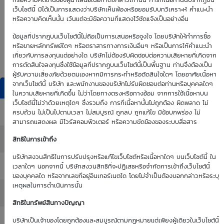
0.00
0.00
หรือความคิดเห็นของผู้นำเสนอเนื้อหาดังกล่าวเท่านั้น การที่เนื้อหานั้นปรากฏบน
เว็บไซต์นี้ มิได้เป็นการแสดงว่าบริษัทเห็นพ้องหรือยอมรับบทวิเคราะห์ คำแนะนำ
หรือความคิดเห็นนั้น เว้นแต่จะมีข้อความที่แสดงไว้ชัดแจ้งเป็นอย่างอื่น
Time Decay
TTM (days)
ข้อมูลที่ปรากฎบนเว็บไซต์นี้ไม่ถือเป็นการเสนอหรือจูงใจ โดยบริษัทให้ทำการซื้อ
หรือขายหลักทรัพย์ใดๆ หรือตราสารทางการเงินอื่นๆ หรือเป็นการให้คำแนะนำ
0.00 %
เกี่ยวกับการลงทุนแต่อย่างใด บริษัทไม่ต้องรับผิดชอบต่อความเสียหายที่เกิดจาก
การตัดสินใจลงทุนซึ่งใช้ข้อมูลที่ปรากฏบนเว็บไซต์นี้เป็นพื้นฐาน ท่านจึงต้องเป็น
ผู้รับความเสี่ยงภัยด้วยตนเองหากมีการกระทำหรือตัดสินใจใดๆ โดยอาศัยเนื้อหา
จากเว็บไซต์นี้ บริษัท และพนักงานของบริษัทไม่รับผิดชอบต่อท่านหรือบุคคลใดๆ
DW Indicators
ในความเสียหายที่เกิดขึ้น ไม่ว่าโดยทางตรงหรือทางอ้อม จากการใช้เนื้อหาบน
เว็บไซต์นี้ไม่ว่าด้วยเหตุใดๆ ซึ่งรวมถึง การที่เนื้อหานั้นไม่ถูกต้อง ผิดพลาด ไม่
Effective Gearing
: 0.00
ครบถ้วน ไม่เป็นไปตามเวลา ไม่สมบูรณ์ ถูกลบ ถูกแก้ไข มีข้อบกพร่อง ไม่
สามารถแสดงผล มีไวรัสคอมพิวเตอร์ หรือความขัดข้องของระบบสื่อสาร
Sensitivity
: 0.00
สิทธิในการเข้าถึง
บริษัทสงวนสิทธิในการปรับปรุงหรือแก้ไขเว็บไซต์หรือเนื้อหาใดๆ บนเว็บไซต์นี้ ใน
Time Decay (%)
: 0.00%
เวลาใดๆ นอกจากนี้ บริษัทสงวนสิทธิที่จะปฏิเสธหรือจำกัดการเข้าถึงเว็บไซต์นี้
ของบุคคลใด หรือจากเลขที่อยู่อินเทอร์เนตใด โดยไม่จำเป็นต้องบอกกล่าวหรือระบุ
เหตุผลในการดำเนินการนั้น
Implied Volatility
: 0.00%
สิทธิในทรัพย์สินทางปัญญา
:
บริษัทเป็นเจ้าของโดยถูกต้องและสมบูรณ์ตามกฏหมายแต่เพียงผู้เดียวในเว็บไซต์นี้