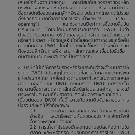
เสนอซื้อคืนจากนักลงทุน โดยเทียบกับช่วงราคาของหลัก
ทรัพย์อ้างอิงหรือดัชนีอ้างอิงตามที่ระบุตามช่วงเวลาทำการ
ซื้อขายปกติของตลาดหลักทรัพย์แห่งประเทศไทย แต่ไม่รวม
ถึงช่วงก่อนเปิดทำการซื้อขายรอบเช้าและบ่าย (“Pre-
opening”) และช่วงก่อนปิดทำการซื้อขายสิ้นวัน
(“Auction”) โดยมิได้เป็นการประกันราคา DW01 ไม่ว่า
ปัจจุบันหรืออนาคต บริษัทขอสงวนสิทธิในการเปลี่ยนแปลง
หรือแก้ไขราคา หรือข้อมูลอื่นใดที่แสดงในตารางเสนอซื้อคืน
เบื้องต้นของ DW01 โดยไม่ต้องแจ้งให้ทราบล่วงหน้า รวม
ถึงสงวนสิทธิในการพิจารณาหลักเกณฑ์และเงื่อนไขรับซื้อ
คืนตามที่บริษัทเห็นสมควรเป็นรายกรณี
บริษัทไม่ได้ให้การรับรองหรือรับประกันว่าจะดำเนินการให้
ราคา DW01 ที่ปรากฏในกระดานซื้อขายในตลาดหลักทรัพย์
แห่งประเทศไทย เคลื่อนไหวตามราคาที่แสดงในตารางเสนอ
ซื้อคืนเบื้องต้นของ DW01 ดังนั้นราคา DW01 ที่ปรากฏใน
กระดานซื้อขายในตลาดหลักทรัพย์แห่งประเทศไทย อาจไม่
ตรงหรือไม่สัมพันธ์กับราคาที่แสดงในตารางเสนอซื้อคืน
เบื้องต้นของ DW01 ทั้งนี้ อาจเกิดจากปัจจัยหลายประการ
ซึ่งรวมถึงแต่ไม่จำกัดเฉพาะ
สภาพคล่องของหลักทรัพย์อ้างอิงหรือดัชนี
อ้างอิง และ/หรือความผันผวนของราคาหลักทรัพย์
อ้างอิงหรือดัชนีอ้างอิง
การเก็งกำไรของนักลงทุนตามอุปสงค์อุปทานใน
ตลาด และ/หรือกรณีที่บริษัทกระจายการขาย DW01