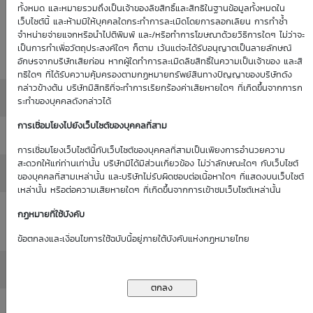
Historical
ทั้งหมด และหมายรวมถึงเป็นเจ้าของลิขสิทธิ์และสิทธิในฐานข้อมูลทั้งหมดใน
: 0.00%
0.00%
(as of 1
เว็บไซต์นี้ และห้ามมิให้บุคคลใดกระทำการละเมิดโดยการลอกเลียน การทำซ้ำ
Volatility
จำหน่ายจ่ายแจกหรือนำไปตีพิมพ์ และ/หรือทำการโฆษณาด้วยวิธีการใดๆ ไม่ว่าจะ
(as of 1
Jan 70)
เป็นการทำเพื่อวัตถุประสงค์ใดๆ ก็ตาม เว้นแต่จะได้รับอนุญาตเป็นลายลักษณ์
Jan 70)
อักษรจากบริษัทเสียก่อน หากผู้ใดทำการละเมิดลิขสิทธิ์ในความเป็นเจ้าของ และสิ
ทธิใดๆ ที่ได้รับความคุ้มครองตามกฏหมายทรัพย์สินทางปัญญาของบริษัทดัง
กล่าวข้างต้น บริษัทมีสิทธิที่จะทำการเรียกร้องค่าเสียหายใดๆ ที่เกิดขึ้นจากการก
Moneyness
: ATM / 0.00%
ระทำของบุคคลดังกล่าวได้
การเชื่อมโยงไปยังเว็บไซต์ของบุคคลที่สาม
Delta
: 0.00%
การเชื่อมโยงเว็บไซต์นี้กับเว็บไซต์ของบุคคลที่สามเป็นเพียงการอำนวยความ
สะดวกให้แก่ท่านเท่านั้น บริษัทมิได้มีส่วนเกี่ยวข้อง ไม่ว่าลักษณะใดๆ กับเว็บไซต์
All in Premium
: 0.00%
ของบุคคลที่สามเหล่านั้น และบริษัทไม่รับผิดชอบต่อเนื้อหาใดๆ ที่แสดงบนเว็บไซต์
เหล่านั้น หรือต่อความเสียหายใดๆ ที่เกิดขึ้นจากการเข้าชมเว็บไซต์เหล่านั้น
Intrinsic Value
กฏหมายที่ใช้บังคับ
: 0.00
(THB)
ข้อตกลงและเงื่อนไขการใช้ฉบับนี้อยู่ภายใต้บังคับแห่งกฏหมายไทย
Time Value (THB)
: 0.00
Outstanding
: -