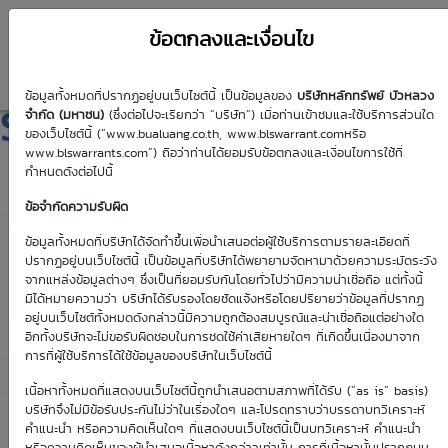
ข้อตกลงและเงื่อนไข
ข้อมูลทั้งหมดที่ปรากฏอยู่บนเว็บไซต์นี้ เป็นข้อมูลของ
บริษัทหลักทรัพย์ บัวหลวง
SET5001P2607A
จำกัด (มหาชน)
(ซึ่งต่อไปจะเรียกว่า “บริษัท”) เมื่อท่านเข้าชมและใช้บริการส่วนใด
ของเว็บไซต์นี้ (“www.bualuang.co.th, www.blswarrant.comหรือ
www.blswarrants.com”) ถือว่าท่านได้ยอมรับข้อตกลงและเงื่อนไขการใช้ที่
กำหนดดังต่อไปนี้
ข้อจำกัดความรับผิด
วันซื้อขายปัจจุบัน
9 ส.ค. 2569
ข้อมูลทั้งหมดที่บริษัทได้จัดทำขึ้นเพื่อนำเสนอต่อผู้ใช้บริการตามรายละเอียดที่
ปรากฏอยู่บนเว็บไซต์นี้ เป็นข้อมูลที่บริษัทได้พยายามจัดหามาด้วยความระมัดระวัง
วันซื้อขายวันแรก
วันซื้อขายวันสุดท้าย
จากแหล่งข้อมูลต่างๆ ซึ่งเป็นที่ยอมรับกันโดยทั่วไปว่ามีความน่าเชื่อถือ แต่ทั้งนี้
1 ม.ค. 2513
1 ม.ค. 2513
มิได้หมายความว่า บริษัทได้รับรองโดยชัดแจ้งหรือโดยปริยายว่าข้อมูลที่ปรากฏ
อยู่บนเว็บไซต์ทั้งหมดดังกล่าวนี้มีความถูกต้องสมบูรณ์และน่าเชื่อถือแต่อย่างใด
อีกทั้งบริษัทจะไม่ขอรับผิดชอบในการชดใช้ค่าเสียหายใดๆ ที่เกิดขึ้นเนื่องมาจาก
การที่ผู้ใช้บริการได้ใช้ข้อมูลของบริษัทในเว็บไซต์นี้
เนื้อหาทั้งหมดที่แสดงบนเว็บไซต์นี้ถูกนำเสนอตามสภาพที่ได้รับ (“as is” basis)
Effective Gearing
Sensitivity
บริษัทจึงไม่มีข้อรับประกันไม่ว่าในเรื่องใดๆ และโปรดทราบว่าบรรดาบทวิเคราะห์
คำแนะนำ หรือความคิดเห็นใดๆ ที่แสดงบนเว็บไซต์นี้เป็นบทวิเคราะห์ คำแนะนำ