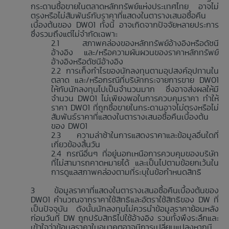
กระดานซื้อขายในตลาดหลักทรัพย์แห่งประเทศไทย อาจไม่
ตรงหรือไม่สัมพันธ์กับราคาที่แสดงในตารางเสนอซื้อคืน
เบื้องต้นของ DW01 ทั้งนี้ อาจเกิดจากปัจจัยหลายประการ
ซึ่งรวมถึงแต่ไม่จำกัดเฉพาะ
สภาพคล่องของหลักทรัพย์อ้างอิงหรือดัชนี
อ้างอิง และ/หรือความผันผวนของราคาหลักทรัพย์
อ้างอิงหรือดัชนีอ้างอิง
การเก็งกำไรของนักลงทุนตามอุปสงค์อุปทานใน
ตลาด และ/หรือกรณีที่บริษัทกระจายการขาย DW01
ให้กับนักลงทุนไปเป็นจำนวนมาก ซึ่งอาจส่งผลให้มี
จำนวน DW01 ไม่เพียงพอในการควบคุมราคา ทำให้
ราคา DW01 ที่ถูกซื้อขายในกระดานอาจไม่ตรงหรือไม่
สัมพันธ์ราคาที่แสดงในตารางเสนอซื้อคืนเบื้องต้น
ของ DW01
ความล่าช้าในการแสดงราคาและข้อมูลอื่นใดที่
เกี่ยวข้องสิ้นวัน
กรณีอื่นๆ ที่อยู่นอกเหนือการควบคุมของบริษัท
ที่ไม่สามารถคาดหมายได้ และเป็นไปตามข้อยกเว้นใน
การดูแลสภาพคล่องตามที่ระบุในข้อกำหนดสิทธิ
ข้อมูลราคาที่แสดงในตารางเสนอซื้อคืนเบื้องต้นของ
DW01 คำนวณจากราคาใช้สิทธิและอัตราใช้สิทธิของ DW ที่
เป็นปัจจุบัน ดังนั้นนักลงทุนไม่ควรนำข้อมูลราคาย้อนหลัง
ก่อนวันที่ DW ถูกปรับสิทธิไปใช้อ้างอิง รวมทั้งพึงระลึกและ
เข้าใจว่าข้อมูลราคาในอนาคตอาจมีการเปลี่ยนแปลงหากมี