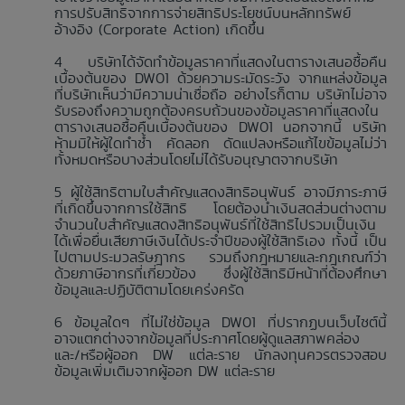
การปรับสิทธิจากการจ่ายสิทธิประโยชน์บนหลักทรัพย์
อ้างอิง (Corporate Action) เกิดขึ้น
บริษัทได้จัดทำข้อมูลราคาที่แสดงในตารางเสนอซื้อคืน
เบื้องต้นของ DW01 ด้วยความระมัดระวัง จากแหล่งข้อมูล
ที่บริษัทเห็นว่ามีความน่าเชื่อถือ อย่างไรก็ตาม บริษัทไม่อาจ
รับรองถึงความถูกต้องครบถ้วนของข้อมูลราคาที่แสดงใน
ตารางเสนอซื้อคืนเบื้องต้นของ DW01 นอกจากนี้ บริษัท
ห้ามมิให้ผู้ใดทำซ้ำ คัดลอก ดัดแปลงหรือแก้ไขข้อมูลไม่ว่า
ทั้งหมดหรือบางส่วนโดยไม่ได้รับอนุญาตจากบริษัท
ผู้ใช้สิทธิตามใบสำคัญแสดงสิทธิอนุพันธ์ อาจมีภาระภาษี
ที่เกิดขึ้นจากการใช้สิทธิ โดยต้องนำเงินสดส่วนต่างตาม
จำนวนใบสำคัญแสดงสิทธิอนุพันธ์ที่ใช้สิทธิไปรวมเป็นเงิน
ได้เพื่อยื่นเสียภาษีเงินได้ประจำปีของผู้ใช้สิทธิเอง ทั้งนี้ เป็น
ไปตามประมวลรัษฎากร รวมถึงกฎหมายและกฎเกณฑ์ว่า
ด้วยภาษีอากรที่เกี่ยวข้อง ซึ่งผู้ใช้สิทธิมีหน้าที่ต้องศึกษา
ข้อมูลและปฏิบัติตามโดยเคร่งครัด
ข้อมูลใดๆ ที่ไม่ใช่ข้อมูล DW01 ที่ปรากฏบนเว็บไซต์นี้
อาจแตกต่างจากข้อมูลที่ประกาศโดยผู้ดูแลสภาพคล่อง
และ/หรือผู้ออก DW แต่ละราย นักลงทุนควรตรวจสอบ
ข้อมูลเพิ่มเติมจากผู้ออก DW แต่ละราย