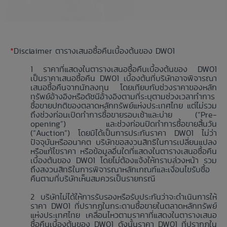
*
Disclaimer ตารางเสนอซื้อคืนเบื้องต้นของ DW01
ราคาที่แสดงในตารางเสนอซื้อคืนเบื้องต้นของ DW01
เป็นราคาเสนอซื้อคืน DW01 เบื้องต้นที่บริษัทอาจพิจารณา
เสนอซื้อคืนจากนักลงทุน โดยเทียบกับช่วงราคาของหลัก
ทรัพย์อ้างอิงหรือดัชนีอ้างอิงตามที่ระบุตามช่วงเวลาทำการ
ซื้อขายปกติของตลาดหลักทรัพย์แห่งประเทศไทย แต่ไม่รวม
ถึงช่วงก่อนเปิดทำการซื้อขายรอบเช้าและบ่าย (“Pre-
opening”) และช่วงก่อนปิดทำการซื้อขายสิ้นวัน
(“Auction”) โดยมิได้เป็นการประกันราคา DW01 ไม่ว่า
ปัจจุบันหรืออนาคต บริษัทขอสงวนสิทธิในการเปลี่ยนแปลง
หรือแก้ไขราคา หรือข้อมูลอื่นใดที่แสดงในตารางเสนอซื้อคืน
เบื้องต้นของ DW01 โดยไม่ต้องแจ้งให้ทราบล่วงหน้า รวม
ถึงสงวนสิทธิในการพิจารณาหลักเกณฑ์และเงื่อนไขรับซื้อ
คืนตามที่บริษัทเห็นสมควรเป็นรายกรณี
บริษัทไม่ได้ให้การรับรองหรือรับประกันว่าจะดำเนินการให้
ราคา DW01 ที่ปรากฏในกระดานซื้อขายในตลาดหลักทรัพย์
แห่งประเทศไทย เคลื่อนไหวตามราคาที่แสดงในตารางเสนอ
ซื้อคืนเบื้องต้นของ DW01 ดังนั้นราคา DW01 ที่ปรากฏใน