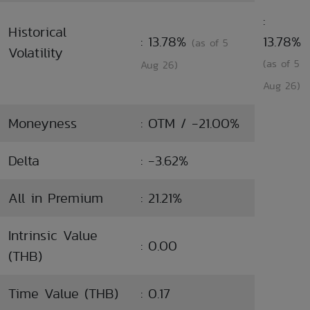
:
Historical
: 13.78%
13.78%
(as of 5
Volatility
(as of 5
Aug 26)
Aug 26)
Moneyness
: OTM / -21.00%
Delta
: -3.62%
All in Premium
: 21.21%
Intrinsic Value
: 0.00
(THB)
Time Value (THB)
: 0.17