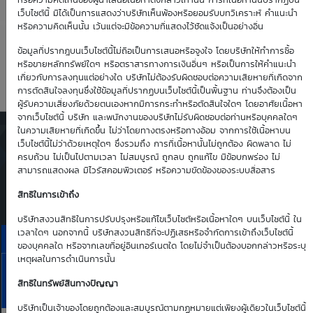
-16.91
0.26
หรือความคิดเห็นของผู้นำเสนอเนื้อหาดังกล่าวเท่านั้น การที่เนื้อหานั้นปรากฏบน
เว็บไซต์นี้ มิได้เป็นการแสดงว่าบริษัทเห็นพ้องหรือยอมรับบทวิเคราะห์ คำแนะนำ
หรือความคิดเห็นนั้น เว้นแต่จะมีข้อความที่แสดงไว้ชัดแจ้งเป็นอย่างอื่น
Time Decay
TTM (days)
ข้อมูลที่ปรากฎบนเว็บไซต์นี้ไม่ถือเป็นการเสนอหรือจูงใจ โดยบริษัทให้ทำการซื้อ
หรือขายหลักทรัพย์ใดๆ หรือตราสารทางการเงินอื่นๆ หรือเป็นการให้คำแนะนำ
-6.40 %
39
เกี่ยวกับการลงทุนแต่อย่างใด บริษัทไม่ต้องรับผิดชอบต่อความเสียหายที่เกิดจาก
การตัดสินใจลงทุนซึ่งใช้ข้อมูลที่ปรากฏบนเว็บไซต์นี้เป็นพื้นฐาน ท่านจึงต้องเป็น
ผู้รับความเสี่ยงภัยด้วยตนเองหากมีการกระทำหรือตัดสินใจใดๆ โดยอาศัยเนื้อหา
จากเว็บไซต์นี้ บริษัท และพนักงานของบริษัทไม่รับผิดชอบต่อท่านหรือบุคคลใดๆ
ในความเสียหายที่เกิดขึ้น ไม่ว่าโดยทางตรงหรือทางอ้อม จากการใช้เนื้อหาบน
ตารางเสนอซื้อคืนเบื้องต้นของ
เว็บไซต์นี้ไม่ว่าด้วยเหตุใดๆ ซึ่งรวมถึง การที่เนื้อหานั้นไม่ถูกต้อง ผิดพลาด ไม่
DW01*
ครบถ้วน ไม่เป็นไปตามเวลา ไม่สมบูรณ์ ถูกลบ ถูกแก้ไข มีข้อบกพร่อง ไม่
สามารถแสดงผล มีไวรัสคอมพิวเตอร์ หรือความขัดข้องของระบบสื่อสาร
Simulate Click
สิทธิในการเข้าถึง
บริษัทสงวนสิทธิในการปรับปรุงหรือแก้ไขเว็บไซต์หรือเนื้อหาใดๆ บนเว็บไซต์นี้ ใน
เวลาใดๆ นอกจากนี้ บริษัทสงวนสิทธิที่จะปฏิเสธหรือจำกัดการเข้าถึงเว็บไซต์นี้
ราคาเสนอซื้อคืนเบื้องต้นของ SET5001P2609H
ของบุคคลใด หรือจากเลขที่อยู่อินเทอร์เนตใด โดยไม่จำเป็นต้องบอกกล่าวหรือระบุ
เหตุผลในการดำเนินการนั้น
6
7
10
11
13
S50U26
Aug
Aug
Aug
Aug
Aug
สิทธิในทรัพย์สินทางปัญญา
Bid | Offer
26
26
26
26
26
บริษัทเป็นเจ้าของโดยถูกต้องและสมบูรณ์ตามกฏหมายแต่เพียงผู้เดียวในเว็บไซต์นี้