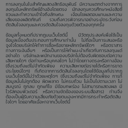
การลงทุนในใบสำคัญแสดงสิทธิอนุพันธ์ มีความแตกต่างจากการ
ลงทุนในหลักทรัพย์อ้างอิงโดยตรง นักลงทุนควรศึกษาหนังสือชี้
ชวนและทำความเข้าใจถึงลักษณะ เงื่อนไขผลตอบแทนและความ
เสี่ยงของผลิตภัณฑ์ รวมถึงควรพิจารณาอย่างระมัดระวังก่อน
ตัดสินใจลงทุนและควรตัดสินใจลงทุนด้วยตัวเองทุกครั้ง
ข้อมูลทั้งหมดที่ปรากฏบนเว็บไซต์นี้ มีวัตถุประสงค์เพื่อใช้เป็น
ข้อมูลเบื้องต้นประกอบการศึกษาเท่านั้น ไม่ถือเป็นการเสนอหรือ
จูงใจโดยบริษัทให้ทำการซื้อหรือขายหลักทรัพย์ใดๆ หรือตราสาร
ทางการเงินอื่นๆ หรือเป็นการให้คำแนะนำเกี่ยวกับการลงทุนแต่
อย่างใด บริษัทและพนักงานของบริษัทไม่ต้องรับผิดชอบต่อความ
เสียหายใดๆ ต่อท่านหรือบุคคลใดๆ ไม่ว่าโดยทางตรงหรือทางอ้อม
(ซึ่งรวมถึงแต่ไม่จำกัดเพียง ความเสียหายต่อรายได้หรือการขาด
ประโยชน์ใดๆ) ที่เกิดจากการตัดสินใจลงทุนโดยใช้ข้อมูลที่ปรากฏ
บนเว็บไซต์นี้ไม่ว่าด้วยเหตุใดๆ (ซึ่งรวมถึงแต่ไม่จำกัดเพียง การที่
ข้อมูลนั้นไม่ถูกต้อง ผิดพลาด ไม่ครบถ้วน ไม่เป็นไปตามเวลา ไม่
สมบูรณ์ ถูกลบ ถูกแก้ไข มีข้อบกพร่อง ไม่สามารถแสดงผล มี
ไวรัสคอมพิวเตอร์ หรือความขัดข้องของระบบสื่อสาร) ท่านจึง
ต้องเป็นผู้รับความเสี่ยงภัยด้วยตนเองหากมีการกระทำหรือตัดสิน
ใจใดๆ โดยอาศัยเนื้อหาจากเว็บไซต์นี้