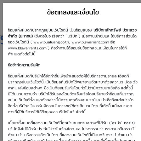
ข้อตกลงและเงื่อนไข
ข้อมูลทั้งหมดที่ปรากฏอยู่บนเว็บไซต์นี้ เป็นข้อมูลของ
บริษัทหลักทรัพย์ บัวหลวง
SET5001P2609H
จำกัด (มหาชน)
(ซึ่งต่อไปจะเรียกว่า “บริษัท”) เมื่อท่านเข้าชมและใช้บริการส่วนใด
ของเว็บไซต์นี้ (“www.bualuang.co.th, www.blswarrant.comหรือ
www.blswarrants.com”) ถือว่าท่านได้ยอมรับข้อตกลงและเงื่อนไขการใช้ที่
กำหนดดังต่อไปนี้
ข้อจำกัดความรับผิด
วันซื้อขายปัจจุบัน
6 ส.ค. 2569
ข้อมูลทั้งหมดที่บริษัทได้จัดทำขึ้นเพื่อนำเสนอต่อผู้ใช้บริการตามรายละเอียดที่
ปรากฏอยู่บนเว็บไซต์นี้ เป็นข้อมูลที่บริษัทได้พยายามจัดหามาด้วยความระมัดระวัง
วันซื้อขายวันแรก
วันซื้อขายวันสุดท้าย
จากแหล่งข้อมูลต่างๆ ซึ่งเป็นที่ยอมรับกันโดยทั่วไปว่ามีความน่าเชื่อถือ แต่ทั้งนี้
26 มิ.ย. 2569
29 ก.ย. 2569
มิได้หมายความว่า บริษัทได้รับรองโดยชัดแจ้งหรือโดยปริยายว่าข้อมูลที่ปรากฏ
อยู่บนเว็บไซต์ทั้งหมดดังกล่าวนี้มีความถูกต้องสมบูรณ์และน่าเชื่อถือแต่อย่างใด
อีกทั้งบริษัทจะไม่ขอรับผิดชอบในการชดใช้ค่าเสียหายใดๆ ที่เกิดขึ้นเนื่องมาจาก
การที่ผู้ใช้บริการได้ใช้ข้อมูลของบริษัทในเว็บไซต์นี้
เนื้อหาทั้งหมดที่แสดงบนเว็บไซต์นี้ถูกนำเสนอตามสภาพที่ได้รับ (“as is” basis)
Effective Gearing
Sensitivity
บริษัทจึงไม่มีข้อรับประกันไม่ว่าในเรื่องใดๆ และโปรดทราบว่าบรรดาบทวิเคราะห์
คำแนะนำ หรือความคิดเห็นใดๆ ที่แสดงบนเว็บไซต์นี้เป็นบทวิเคราะห์ คำแนะนำ