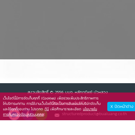
สงวนลิขสิทธิ์ © 2556 บมจ. หลักทรัพย์ บัวหลวง
เว็บไซต์นี้มีการจัดเก็บคุกกี้ (Cookies) เพื่อช่วยเพิ่มประสิทธิภาพการ
ข้อตกลงและเงื่อนไข
ให้บริการแก่ท่าน การใช้งานเว็บไซต์นี้ถือเป็นการยินยอมให้บริษัทจัดเก็บ
X ปิดหน้าต่าง
และใช้คุกกี้ของท่าน โปรดกด
ที่นี่
เพื่อศึกษารายละเอียด
นโยบายใน
structuredproduct@bualuang.co.th
การคุ้มครองข้อมูลส่วนบุคคล
026181492
structuredproduct@bualuang.co.th