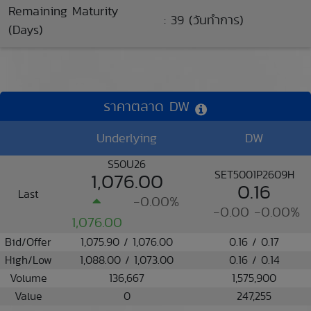
Remaining Maturity
: 39 (วันทำการ)
(Days)
ราคาตลาด DW
Underlying
DW
S50U26
SET5001P2609H
1,076.00
0.16
Last
-0.00%
-0.00
-0.00%
1,076.00
Bid/Offer
1,075.90 / 1,076.00
0.16 / 0.17
High/Low
1,088.00 / 1,073.00
0.16 / 0.14
Volume
136,667
1,575,900
Value
0
247,255