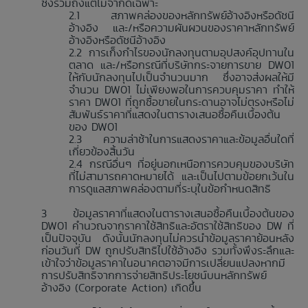
ซึ่งรวมถึงแต่ไม่จำกัดเฉพาะ
สภาพคล่องของหลักทรัพย์อ้างอิงหรือดัชนี
อ้างอิง และ/หรือความผันผวนของราคาหลักทรัพย์
อ้างอิงหรือดัชนีอ้างอิง
การเก็งกำไรของนักลงทุนตามอุปสงค์อุปทานใน
ตลาด และ/หรือกรณีที่บริษัทกระจายการขาย DW01
ให้กับนักลงทุนไปเป็นจำนวนมาก ซึ่งอาจส่งผลให้มี
จำนวน DW01 ไม่เพียงพอในการควบคุมราคา ทำให้
ราคา DW01 ที่ถูกซื้อขายในกระดานอาจไม่ตรงหรือไม่
สัมพันธ์ราคาที่แสดงในตารางเสนอซื้อคืนเบื้องต้น
ของ DW01
ความล่าช้าในการแสดงราคาและข้อมูลอื่นใดที่
เกี่ยวข้องสิ้นวัน
กรณีอื่นๆ ที่อยู่นอกเหนือการควบคุมของบริษัท
ที่ไม่สามารถคาดหมายได้ และเป็นไปตามข้อยกเว้นใน
การดูแลสภาพคล่องตามที่ระบุในข้อกำหนดสิทธิ
ข้อมูลราคาที่แสดงในตารางเสนอซื้อคืนเบื้องต้นของ
DW01 คำนวณจากราคาใช้สิทธิและอัตราใช้สิทธิของ DW ที่
เป็นปัจจุบัน ดังนั้นนักลงทุนไม่ควรนำข้อมูลราคาย้อนหลัง
ก่อนวันที่ DW ถูกปรับสิทธิไปใช้อ้างอิง รวมทั้งพึงระลึกและ
เข้าใจว่าข้อมูลราคาในอนาคตอาจมีการเปลี่ยนแปลงหากมี
การปรับสิทธิจากการจ่ายสิทธิประโยชน์บนหลักทรัพย์
อ้างอิง (Corporate Action) เกิดขึ้น