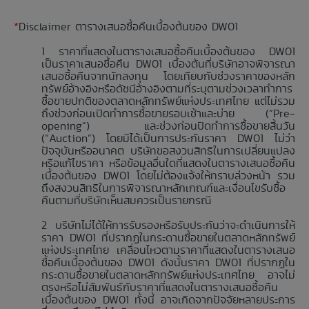
*
Disclaimer ตารางเสนอซื้อคืนเบื้องต้นของ DW01
ราคาที่แสดงในตารางเสนอซื้อคืนเบื้องต้นของ DW01
เป็นราคาเสนอซื้อคืน DW01 เบื้องต้นที่บริษัทอาจพิจารณา
เสนอซื้อคืนจากนักลงทุน โดยเทียบกับช่วงราคาของหลัก
ทรัพย์อ้างอิงหรือดัชนีอ้างอิงตามที่ระบุตามช่วงเวลาทำการ
ซื้อขายปกติของตลาดหลักทรัพย์แห่งประเทศไทย แต่ไม่รวม
ถึงช่วงก่อนเปิดทำการซื้อขายรอบเช้าและบ่าย (“Pre-
opening”) และช่วงก่อนปิดทำการซื้อขายสิ้นวัน
(“Auction”) โดยมิได้เป็นการประกันราคา DW01 ไม่ว่า
ปัจจุบันหรืออนาคต บริษัทขอสงวนสิทธิในการเปลี่ยนแปลง
หรือแก้ไขราคา หรือข้อมูลอื่นใดที่แสดงในตารางเสนอซื้อคืน
เบื้องต้นของ DW01 โดยไม่ต้องแจ้งให้ทราบล่วงหน้า รวม
ถึงสงวนสิทธิในการพิจารณาหลักเกณฑ์และเงื่อนไขรับซื้อ
คืนตามที่บริษัทเห็นสมควรเป็นรายกรณี
บริษัทไม่ได้ให้การรับรองหรือรับประกันว่าจะดำเนินการให้
ราคา DW01 ที่ปรากฏในกระดานซื้อขายในตลาดหลักทรัพย์
แห่งประเทศไทย เคลื่อนไหวตามราคาที่แสดงในตารางเสนอ
ซื้อคืนเบื้องต้นของ DW01 ดังนั้นราคา DW01 ที่ปรากฏใน
กระดานซื้อขายในตลาดหลักทรัพย์แห่งประเทศไทย อาจไม่
ตรงหรือไม่สัมพันธ์กับราคาที่แสดงในตารางเสนอซื้อคืน
เบื้องต้นของ DW01 ทั้งนี้ อาจเกิดจากปัจจัยหลายประการ