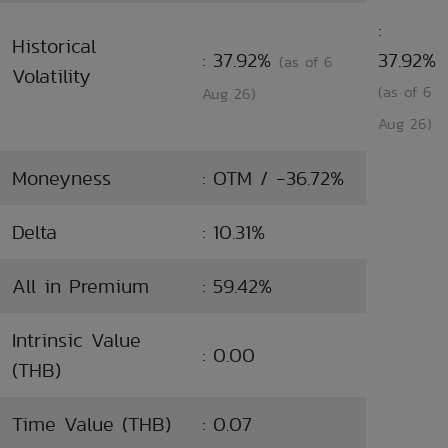
:
Historical
: 37.92%
37.92%
(as of 6
Volatility
(as of 6
Aug 26)
Aug 26)
Moneyness
: OTM / -36.72%
Delta
: 10.31%
All in Premium
: 59.42%
Intrinsic Value
: 0.00
(THB)
Time Value (THB)
: 0.07