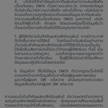
บริษัทได้จัดทำข้อมูลราคาที่แสดงในตารางเสนอซื้อคืน
เบื้องต้นของ DW01 ด้วยความระมัดระวัง จากแหล่งข้อมูล
ที่บริษัทเห็นว่ามีความน่าเชื่อถือ อย่างไรก็ตาม บริษัทไม่อาจ
รับรองถึงความถูกต้องครบถ้วนของข้อมูลราคาที่แสดงใน
ตารางเสนอซื้อคืนเบื้องต้นของ DW01 นอกจากนี้ บริษัท
ห้ามมิให้ผู้ใดทำซ้ำ คัดลอก ดัดแปลงหรือแก้ไขข้อมูลไม่ว่า
ทั้งหมดหรือบางส่วนโดยไม่ได้รับอนุญาตจากบริษัท
ผู้ใช้สิทธิตามใบสำคัญแสดงสิทธิอนุพันธ์ อาจมีภาระภาษี
ที่เกิดขึ้นจากการใช้สิทธิ โดยต้องนำเงินสดส่วนต่างตาม
จำนวนใบสำคัญแสดงสิทธิอนุพันธ์ที่ใช้สิทธิไปรวมเป็นเงิน
ได้เพื่อยื่นเสียภาษีเงินได้ประจำปีของผู้ใช้สิทธิเอง ทั้งนี้ เป็น
ไปตามประมวลรัษฎากร รวมถึงกฎหมายและกฎเกณฑ์ว่า
ด้วยภาษีอากรที่เกี่ยวข้อง ซึ่งผู้ใช้สิทธิมีหน้าที่ต้องศึกษา
ข้อมูลและปฏิบัติตามโดยเคร่งครัด
ข้อมูลใดๆ ที่ไม่ใช่ข้อมูล DW01 ที่ปรากฏบนเว็บไซต์นี้
อาจแตกต่างจากข้อมูลที่ประกาศโดยผู้ดูแลสภาพคล่อง
และ/หรือผู้ออก DW แต่ละราย นักลงทุนควรตรวจสอบ
ข้อมูลเพิ่มเติมจากผู้ออก DW แต่ละราย
การลงทุนในใบสำคัญแสดงสิทธิอนุพันธ์ มีความแตกต่างจากการ
ลงทุนในหลักทรัพย์อ้างอิงโดยตรง นักลงทุนควรศึกษาหนังสือชี้
ชวนและทำความเข้าใจถึงลักษณะ เงื่อนไขผลตอบแทนและความ