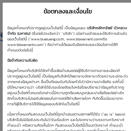
ข้อตกลงและเงื่อนไข
ข้อมูลทั้งหมดที่ปรากฏอยู่บนเว็บไซต์นี้ เป็นข้อมูลของ
บริษัทหลักทรัพย์ บัวหลวง
STA01C2610A
จำกัด (มหาชน)
(ซึ่งต่อไปจะเรียกว่า “บริษัท”) เมื่อท่านเข้าชมและใช้บริการส่วนใด
ของเว็บไซต์นี้ (“www.bualuang.co.th, www.blswarrant.comหรือ
www.blswarrants.com”) ถือว่าท่านได้ยอมรับข้อตกลงและเงื่อนไขการใช้ที่
กำหนดดังต่อไปนี้
ข้อจำกัดความรับผิด
วันซื้อขายปัจจุบัน
7 ส.ค. 2569
ข้อมูลทั้งหมดที่บริษัทได้จัดทำขึ้นเพื่อนำเสนอต่อผู้ใช้บริการตามรายละเอียดที่
ปรากฏอยู่บนเว็บไซต์นี้ เป็นข้อมูลที่บริษัทได้พยายามจัดหามาด้วยความระมัดระวัง
วันซื้อขายวันแรก
วันซื้อขายวันสุดท้าย
จากแหล่งข้อมูลต่างๆ ซึ่งเป็นที่ยอมรับกันโดยทั่วไปว่ามีความน่าเชื่อถือ แต่ทั้งนี้
15 พ.ค. 2569
7 ต.ค. 2569
มิได้หมายความว่า บริษัทได้รับรองโดยชัดแจ้งหรือโดยปริยายว่าข้อมูลที่ปรากฏ
อยู่บนเว็บไซต์ทั้งหมดดังกล่าวนี้มีความถูกต้องสมบูรณ์และน่าเชื่อถือแต่อย่างใด
อีกทั้งบริษัทจะไม่ขอรับผิดชอบในการชดใช้ค่าเสียหายใดๆ ที่เกิดขึ้นเนื่องมาจาก
การที่ผู้ใช้บริการได้ใช้ข้อมูลของบริษัทในเว็บไซต์นี้
เนื้อหาทั้งหมดที่แสดงบนเว็บไซต์นี้ถูกนำเสนอตามสภาพที่ได้รับ (“as is” basis)
Effective Gearing
Sensitivity
บริษัทจึงไม่มีข้อรับประกันไม่ว่าในเรื่องใดๆ และโปรดทราบว่าบรรดาบทวิเคราะห์
คำแนะนำ หรือความคิดเห็นใดๆ ที่แสดงบนเว็บไซต์นี้เป็นบทวิเคราะห์ คำแนะนำ