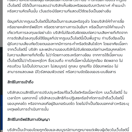
7.46
0.26
หรือความคิดเห็นของผู้นำเสนอเนื้อหาดังกล่าวเท่านั้น การที่เนื้อหานั้นปรากฏบน
เว็บไซต์นี้ มิได้เป็นการแสดงว่าบริษัทเห็นพ้องหรือยอมรับบทวิเคราะห์ คำแนะนำ
หรือความคิดเห็นนั้น เว้นแต่จะมีข้อความที่แสดงไว้ชัดแจ้งเป็นอย่างอื่น
Time Decay
TTM (days)
ข้อมูลที่ปรากฎบนเว็บไซต์นี้ไม่ถือเป็นการเสนอหรือจูงใจ โดยบริษัทให้ทำการซื้อ
หรือขายหลักทรัพย์ใดๆ หรือตราสารทางการเงินอื่นๆ หรือเป็นการให้คำแนะนำ
-4.88 %
43
เกี่ยวกับการลงทุนแต่อย่างใด บริษัทไม่ต้องรับผิดชอบต่อความเสียหายที่เกิดจาก
การตัดสินใจลงทุนซึ่งใช้ข้อมูลที่ปรากฏบนเว็บไซต์นี้เป็นพื้นฐาน ท่านจึงต้องเป็น
ผู้รับความเสี่ยงภัยด้วยตนเองหากมีการกระทำหรือตัดสินใจใดๆ โดยอาศัยเนื้อหา
จากเว็บไซต์นี้ บริษัท และพนักงานของบริษัทไม่รับผิดชอบต่อท่านหรือบุคคลใดๆ
ในความเสียหายที่เกิดขึ้น ไม่ว่าโดยทางตรงหรือทางอ้อม จากการใช้เนื้อหาบน
ตารางเสนอซื้อคืนเบื้องต้นของ
เว็บไซต์นี้ไม่ว่าด้วยเหตุใดๆ ซึ่งรวมถึง การที่เนื้อหานั้นไม่ถูกต้อง ผิดพลาด ไม่
DW01*
ครบถ้วน ไม่เป็นไปตามเวลา ไม่สมบูรณ์ ถูกลบ ถูกแก้ไข มีข้อบกพร่อง ไม่
สามารถแสดงผล มีไวรัสคอมพิวเตอร์ หรือความขัดข้องของระบบสื่อสาร
Simulate Click
สิทธิในการเข้าถึง
บริษัทสงวนสิทธิในการปรับปรุงหรือแก้ไขเว็บไซต์หรือเนื้อหาใดๆ บนเว็บไซต์นี้ ใน
เวลาใดๆ นอกจากนี้ บริษัทสงวนสิทธิที่จะปฏิเสธหรือจำกัดการเข้าถึงเว็บไซต์นี้
ราคาเสนอซื้อคืนเบื้องต้นของ STA01C2610A
ของบุคคลใด หรือจากเลขที่อยู่อินเทอร์เนตใด โดยไม่จำเป็นต้องบอกกล่าวหรือระบุ
เหตุผลในการดำเนินการนั้น
7
10
11
13
14
STA
Aug
Aug
Aug
Aug
Aug
สิทธิในทรัพย์สินทางปัญญา
Bid | Offer
26
26
26
26
26
บริษัทเป็นเจ้าของโดยถูกต้องและสมบูรณ์ตามกฏหมายแต่เพียงผู้เดียวในเว็บไซต์นี้