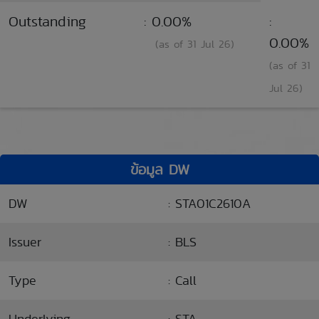
Outstanding
: 0.00%
:
0.00%
(as of 31 Jul 26)
(as of 31
Jul 26)
ข้อมูล DW
DW
: STA01C2610A
Issuer
: BLS
Type
: Call
Underlying
: STA