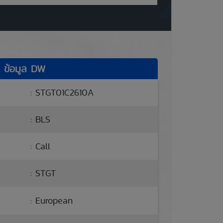
ข้อมูล DW
: STGT01C2610A
: BLS
: Call
: STGT
: European