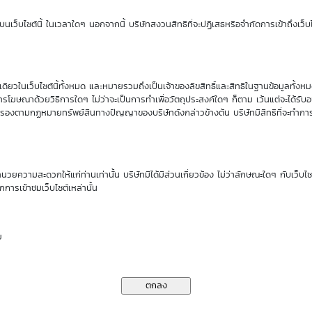
Sensitivity
Time Decay
นเว็บไซต์นี้ ในเวลาใดๆ นอกจากนี้ บริษัทสงวนสิทธิที่จะปฏิเสธหรือจำกัดการเข้าถึงเว็บไ
0.24
-5.39 %
ียวในเว็บไซต์นี้ทั้งหมด และหมายรวมถึงเป็นเจ้าของลิขสิทธิ์และสิทธิในฐานข้อมูลทั้ง
นของ DW01*
รโฆษณาด้วยวิธีการใดๆ ไม่ว่าจะเป็นการทำเพื่อวัตถุประสงค์ใดๆ ก็ตาม เว้นแต่จะได้รั
คุ้มครองตามกฏหมายทรัพย์สินทางปัญญาของบริษัทดังกล่าวข้างต้น บริษัทมีสิทธิที่จะทำกา
ราคาเสนอซื้อคืนเบื้องต้นของ STGT01C2610A
ำนวยความสะดวกให้แก่ท่านเท่านั้น บริษัทมิได้มีส่วนเกี่ยวข้อง ไม่ว่าลักษณะใดๆ กับเว็บไ
กการเข้าชมเว็บไซต์เหล่านั้น
11
13
14
17
18
Aug
Aug
Aug
Aug
Aug
26
26
26
26
26
ย
0.01
0.01
0.01
0.01
0.01
0.01
0.01
0.01
0.01
0.01