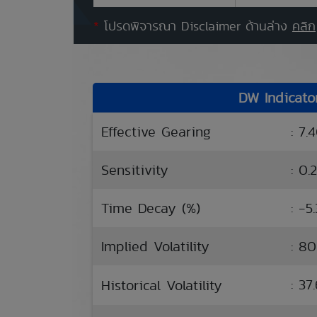
*
โปรดพิจารณา Disclaimer ด้านล่าง
คลิก
DW Indicato
Effective Gearing
: 7.
Sensitivity
: 0.
Time Decay (%)
: -5
Implied Volatility
: 8
: 3
Historical Volatility