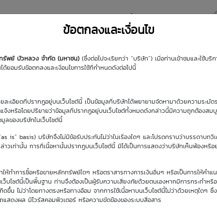
y DW
Highlight DW
มุมความรู้
DW Search
ข้อตกลงและเงื่อนไข
กทรัพย์ บัวหลวง จำกัด (มหาชน)
(ซึ่งต่อไปจะเรียกว่า “บริษัท”) เมื่อท่านเข้าชมและใช้บ
้ยอมรับข้อตกลงและเงื่อนไขการใช้ที่กำหนดดังต่อไปนี้
รายละเอียดที่ปรากฏอยู่บนเว็บไซต์นี้ เป็นข้อมูลที่บริษัทได้พยายามจัดหามาด้วยความระมัดร
ัดแจ้งหรือโดยปริยายว่าข้อมูลที่ปรากฏอยู่บนเว็บไซต์ทั้งหมดดังกล่าวนี้มีความถูกต้องสมบ
้อมูลของบริษัทในเว็บไซต์นี้
วันซื้อขายปัจจุบัน
(“as is” basis) บริษัทจึงไม่มีข้อรับประกันไม่ว่าในเรื่องใดๆ และโปรดทราบว่าบรรดาบทวิ
8 ส.ค. 2569
าวเท่านั้น การที่เนื้อหานั้นปรากฏบนเว็บไซต์นี้ มิได้เป็นการแสดงว่าบริษัทเห็นพ้องหรื
ิษัทให้ทำการซื้อหรือขายหลักทรัพย์ใดๆ หรือตราสารทางการเงินอื่นๆ หรือเป็นการให้คำแน
เว็บไซต์นี้เป็นพื้นฐาน ท่านจึงต้องเป็นผู้รับความเสี่ยงภัยด้วยตนเองหากมีการกระทำหรื
ขึ้น ไม่ว่าโดยทางตรงหรือทางอ้อม จากการใช้เนื้อหาบนเว็บไซต์นี้ไม่ว่าด้วยเหตุใดๆ ซึ่ง
รถแสดงผล มีไวรัสคอมพิวเตอร์ หรือความขัดข้องของระบบสื่อสาร