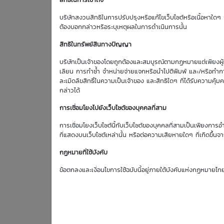
สิทธิในการเข้าถึง
Effective Gearing
บริษัทสงวนสิทธิในการปรับปรุงหรือแก้ไขเว็บไซต์หรือเนื้อหาใดๆ บ
7.40
ต้องบอกกล่าวหรือระบุเหตุผลในการดำเนินการนั้น
สิทธิในทรัพย์สินทางปัญญา
บริษัทเป็นเจ้าของโดยถูกต้องและสมบูรณ์ตามกฏหมายแต่เพียงผู้เด
ตารางเสนอซื้อคืนเบื้องต้
เลียน การทำซ้ำ จำหน่ายจ่ายแจกหรือนำไปตีพิมพ์ และ/หรือทำกา
ละเมิดลิขสิทธิ์ในความเป็นเจ้าของ และสิทธิใดๆ ที่ได้รับความ
กล่าวได้
การเชื่อมโยงไปยังเว็บไซต์ของบุคคลที่สาม
การเชื่อมโยงเว็บไซต์นี้กับเว็บไซต์ของบุคคลที่สามเป็นเพียงการอ
ที่แสดงบนเว็บไซต์เหล่านั้น หรือต่อความเสียหายใดๆ ที่เกิดขึ้นจา
10
STGT
Aug
กฏหมายที่ใช้บังคับ
Bid | Offer
26
ข้อตกลงและเงื่อนไขการใช้ฉบับนี้อยู่ภายใต้บังคับแห่งกฏหมายไท
9.90
9.95
0.01
9.95
10.00
0.01