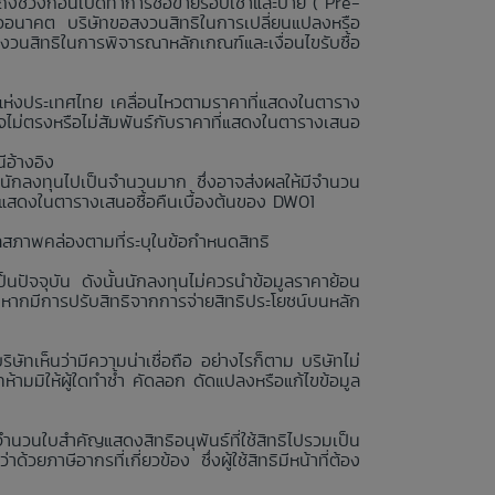
ถึงช่วงก่อนเปิดทำการซื้อขายรอบเช้าและบ่าย (“Pre-
รืออนาคต บริษัทขอสงวนสิทธิในการเปลี่ยนแปลงหรือ
สงวนสิทธิในการพิจารณาหลักเกณฑ์และเงื่อนไขรับซื้อ
ย์แห่งประเทศไทย เคลื่อนไหวตามราคาที่แสดงในตาราง
ไม่ตรงหรือไม่สัมพันธ์กับราคาที่แสดงในตารางเสนอ
ีอ้างอิง
นักลงทุนไปเป็นจำนวนมาก ซึ่งอาจส่งผลให้มีจำนวน
่แสดงในตารางเสนอซื้อคืนเบื้องต้นของ DW01
ลสภาพคล่องตามที่ระบุในข้อกำหนดสิทธิ
นปัจจุบัน ดังนั้นนักลงทุนไม่ควรนำข้อมูลราคาย้อน
งหากมีการปรับสิทธิจากการจ่ายสิทธิประโยชน์บนหลัก
ษัทเห็นว่ามีความน่าเชื่อถือ อย่างไรก็ตาม บริษัทไม่
ามมิให้ผู้ใดทำซ้ำ คัดลอก ดัดแปลงหรือแก้ไขข้อมูล
จำนวนใบสำคัญแสดงสิทธิอนุพันธ์ที่ใช้สิทธิไปรวมเป็น
วยภาษีอากรที่เกี่ยวข้อง ซึ่งผู้ใช้สิทธิมีหน้าที่ต้อง