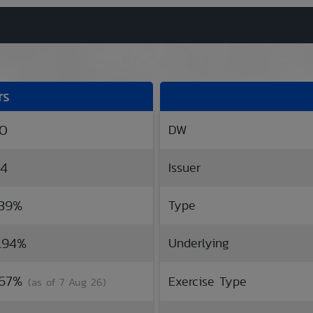
rs
40
DW
24
Issuer
.39%
Type
0.94%
Underlying
7.67%
Exercise Type
(as of 7 Aug 26)