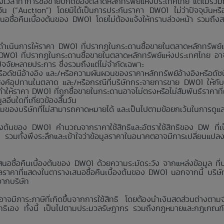
มช่วงเวลาทำการซื้อขายปกติของตลาดหลักทรัพย์แห่งประเทศไทย แต่ไม่รวม
นวัน (“Auction”) โดยมิได้เป็นการประกันราคา DW01 ไม่ว่าปัจจุบันห
สนอซื้อคืนเบื้องต้นของ DW01 โดยไม่ต้องแจ้งให้ทราบล่วงหน้า รวมถึง
่าจะดำเนินการให้ราคา DW01 ที่ปรากฏในกระดานซื้อขายในตลาดหลักทรัพ
า DW01 ที่ปรากฏในกระดานซื้อขายในตลาดหลักทรัพย์แห่งประเทศไทย อาจ
กปัจจัยหลายประการ ซึ่งรวมถึงแต่ไม่จำกัดเฉพาะ
อดัชนีอ้างอิง และ/หรือความผันผวนของราคาหลักทรัพย์อ้างอิงหรือดัชน
งค์อุปทานในตลาด และ/หรือกรณีที่บริษัทกระจายการขาย DW01 ให้กับ
ห้ราคา DW01 ที่ถูกซื้อขายในกระดานอาจไม่ตรงหรือไม่สัมพันธ์ราคาที
่นใดที่เกี่ยวข้องสิ้นวัน
คุมของบริษัทที่ไม่สามารถคาดหมายได้ และเป็นไปตามข้อยกเว้นในการดูแ
้องต้นของ DW01 คำนวณจากราคาใช้สิทธิและอัตราใช้สิทธิของ DW ที่เป็
ง รวมทั้งพึงระลึกและเข้าใจว่าข้อมูลราคาในอนาคตอาจมีการเปลี่ยนแปล
นอซื้อคืนเบื้องต้นของ DW01 ด้วยความระมัดระวัง จากแหล่งข้อมูล ที่บริ
าคาที่แสดงในตารางเสนอซื้อคืนเบื้องต้นของ DW01 นอกจากนี้ บริษัทห้
จากบริษัท
 อาจมีภาระภาษีที่เกิดขึ้นจากการใช้สิทธิ โดยต้องนำเงินสดส่วนต่างตาม
ใช้สิทธิเอง ทั้งนี้ เป็นไปตามประมวลรัษฎากร รวมถึงกฎหมายและกฎเกณฑ์ว่าด้