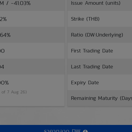
TM / -41.03%
Issue Amount (units)
82%
Strike (THB)
.64%
Ratio (DW:Underlying)
00
First Trading Date
04
Last Trading Date
.00%
Expiry Date
 of 7 Aug 26)
Remaining Maturity (Day
ราคาตลาด DW