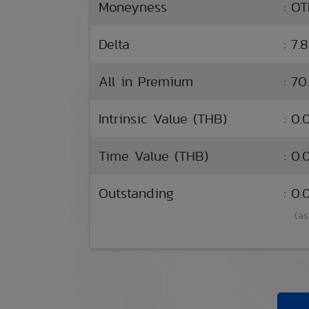
Moneyness
: O
Delta
: 7.
All in Premium
: 70
Intrinsic Value (THB)
: 0.
Time Value (THB)
: 0.
Outstanding
: 0
(as