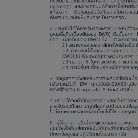
ทรัพย์อ้างอิงหรือดัชนีอ้างอิงตามที่ระบุตา
opening”) และช่วงก่อนปิดทำการซื้อขายสิ้
แก้ไขราคา หรือข้อมูลอื่นใดที่แสดงในตารางเ
คืนตามที่บริษัทเห็นสมควรเป็นรายกรณี
บริษัทไม่ได้ให้การรับรองหรือรับประกันว
เสนอซื้อคืนเบื้องต้นของ DW01 ดังนั้นราค
ซื้อคืนเบื้องต้นของ DW01 ทั้งนี้ อาจเกิดจา
สภาพคล่องของหลักทรัพย์อ้างอิงหรื
การเก็งกำไรของนักลงทุนตามอุปส
DW01 ไม่เพียงพอในการควบคุมราคา ทำใ
ความล่าช้าในการแสดงราคาและข้อมูลอื
กรณีอื่นๆ ที่อยู่นอกเหนือการควบ
ข้อมูลราคาที่แสดงในตารางเสนอซื้อคืนเบื
หลังก่อนวันที่ DW ถูกปรับสิทธิไปใช้อ้างอิ
ทรัพย์อ้างอิง (Corporate Action) เกิดขึ้น
บริษัทได้จัดทำข้อมูลราคาที่แสดงในตารางเส
อาจรับรองถึงความถูกต้องครบถ้วนของข้อมูลร
ไม่ว่าทั้งหมดหรือบางส่วนโดยไม่ได้รับอนุญาต
ผู้ใช้สิทธิตามใบสำคัญแสดงสิทธิอนุพันธ์
เงินได้เพื่อยื่นเสียภาษีเงินได้ประจำปีของผู้
ศึกษาข้อมูลและปฏิบัติตามโดยเคร่งครัด