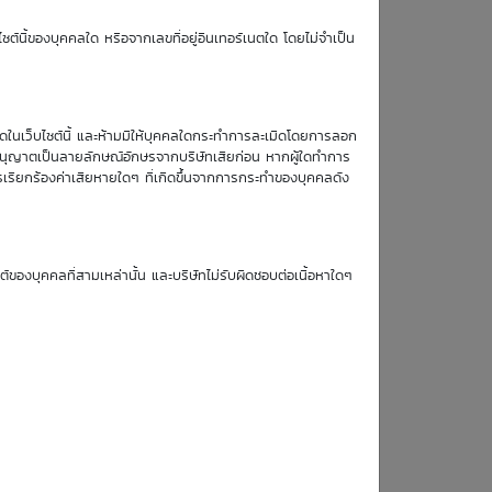
TTM (days)
ซต์นี้ของบุคคลใด หรือจากเลขที่อยู่อินเทอร์เนตใด โดยไม่จำเป็น
43
หมดในเว็บไซต์นี้ และห้ามมิให้บุคคลใดกระทำการละเมิดโดยการลอก
บอนุญาตเป็นลายลักษณ์อักษรจากบริษัทเสียก่อน หากผู้ใดทำการ
รเรียกร้องค่าเสียหายใดๆ ที่เกิดขึ้นจากการกระทำของบุคคลดัง
Simulate Click
ซต์ของบุคคลที่สามเหล่านั้น และบริษัทไม่รับผิดชอบต่อเนื้อหาใดๆ
19
20
21
24
Aug
Aug
Aug
Aug
26
26
26
26
0.01
0.01
0.01
0.01
0.01
0.01
0.01
0.01