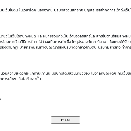
Sensitivity
Time Decay
นเว็บไซต์นี้ ในเวลาใดๆ นอกจากนี้ บริษัทสงวนสิทธิที่จะปฏิเสธหรือจำกัดการเข้าถึงเว็บไ
0.88
-1.38 %
ียวในเว็บไซต์นี้ทั้งหมด และหมายรวมถึงเป็นเจ้าของลิขสิทธิ์และสิทธิในฐานข้อมูลทั้ง
นของ DW01*
รโฆษณาด้วยวิธีการใดๆ ไม่ว่าจะเป็นการทำเพื่อวัตถุประสงค์ใดๆ ก็ตาม เว้นแต่จะได้รั
คุ้มครองตามกฏหมายทรัพย์สินทางปัญญาของบริษัทดังกล่าวข้างต้น บริษัทมีสิทธิที่จะทำกา
ราคาเสนอซื้อคืนเบื้องต้นของ TIDLOR01C2611A
ำนวยความสะดวกให้แก่ท่านเท่านั้น บริษัทมิได้มีส่วนเกี่ยวข้อง ไม่ว่าลักษณะใดๆ กับเว็บไ
กการเข้าชมเว็บไซต์เหล่านั้น
7
10
11
13
14
Aug
Aug
Aug
Aug
Aug
26
26
26
26
26
ย
0.28
0.27
0.27
0.26
0.26
0.28
0.28
0.27
0.27
0.27