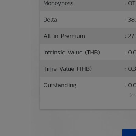
Moneyness
: O
Delta
: 38
All in Premium
: 27
Intrinsic Value (THB)
: 0.
Time Value (THB)
: 0.
Outstanding
: 0
(as