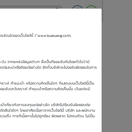
ริการส่วนใดของเว็บไซต์นี้ (“www.bualuang.co.th,
ะวัง จากแหล่งข้อมูลต่างๆ ซึ่งเป็นที่ยอมรับกันโดยทั่วไปว่ามี
ูรณ์และน่าเชื่อถือแต่อย่างใด อีกทั้งบริษัทจะไม่ขอรับผิดชอบในการ
เคราะห์ คำแนะนำ หรือความคิดเห็นใดๆ ที่แสดงบนเว็บไซต์นี้เป็น
อยอมรับบทวิเคราะห์ คำแนะนำหรือความคิดเห็นนั้น เว้นแต่จะมี
วันซื้อขายวัน
ะนำเกี่ยวกับการลงทุนแต่อย่างใด บริษัทไม่ต้องรับผิดชอบต่อ
สุดท้าย
อตัดสินใจใดๆ โดยอาศัยเนื้อหาจากเว็บไซต์นี้ บริษัท และพนักงาน
6 พ.ย. 2569
รวมถึง การที่เนื้อหานั้นไม่ถูกต้อง ผิดพลาด ไม่ครบถ้วน ไม่เป็น