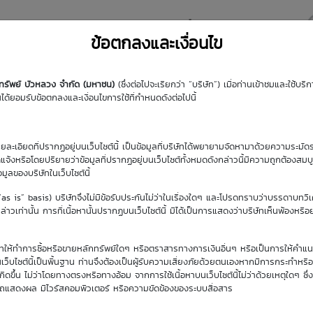
y DW
Highlight DW
มุมความรู้
DW Search
ข้อตกลงและเงื่อนไข
กทรัพย์ บัวหลวง จำกัด (มหาชน)
(ซึ่งต่อไปจะเรียกว่า “บริษัท”) เมื่อท่านเข้าชมและใช้บ
้ยอมรับข้อตกลงและเงื่อนไขการใช้ที่กำหนดดังต่อไปนี้
รายละเอียดที่ปรากฏอยู่บนเว็บไซต์นี้ เป็นข้อมูลที่บริษัทได้พยายามจัดหามาด้วยความระมัดร
ัดแจ้งหรือโดยปริยายว่าข้อมูลที่ปรากฏอยู่บนเว็บไซต์ทั้งหมดดังกล่าวนี้มีความถูกต้องสมบ
้อมูลของบริษัทในเว็บไซต์นี้
วันซื้อขายปัจจุบัน
(“as is” basis) บริษัทจึงไม่มีข้อรับประกันไม่ว่าในเรื่องใดๆ และโปรดทราบว่าบรรดาบทวิ
6 ส.ค. 2569
าวเท่านั้น การที่เนื้อหานั้นปรากฏบนเว็บไซต์นี้ มิได้เป็นการแสดงว่าบริษัทเห็นพ้องหรื
ิษัทให้ทำการซื้อหรือขายหลักทรัพย์ใดๆ หรือตราสารทางการเงินอื่นๆ หรือเป็นการให้คำแน
เว็บไซต์นี้เป็นพื้นฐาน ท่านจึงต้องเป็นผู้รับความเสี่ยงภัยด้วยตนเองหากมีการกระทำหรื
ขึ้น ไม่ว่าโดยทางตรงหรือทางอ้อม จากการใช้เนื้อหาบนเว็บไซต์นี้ไม่ว่าด้วยเหตุใดๆ ซึ่ง
รถแสดงผล มีไวรัสคอมพิวเตอร์ หรือความขัดข้องของระบบสื่อสาร