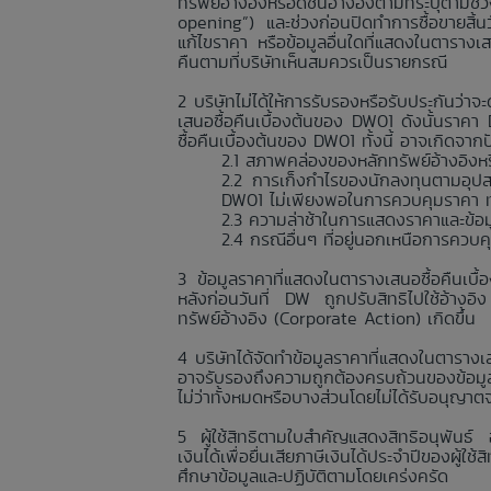
ทรัพย์อ้างอิงหรือดัชนีอ้างอิงตามที่ระบุตา
opening”) และช่วงก่อนปิดทำการซื้อขายสิ้
แก้ไขราคา หรือข้อมูลอื่นใดที่แสดงในตารางเ
คืนตามที่บริษัทเห็นสมควรเป็นรายกรณี
บริษัทไม่ได้ให้การรับรองหรือรับประกันว
เสนอซื้อคืนเบื้องต้นของ DW01 ดังนั้นราค
ซื้อคืนเบื้องต้นของ DW01 ทั้งนี้ อาจเกิดจา
สภาพคล่องของหลักทรัพย์อ้างอิงหรื
การเก็งกำไรของนักลงทุนตามอุปส
DW01 ไม่เพียงพอในการควบคุมราคา ทำใ
ความล่าช้าในการแสดงราคาและข้อมูลอื
กรณีอื่นๆ ที่อยู่นอกเหนือการควบ
ข้อมูลราคาที่แสดงในตารางเสนอซื้อคืนเบื
หลังก่อนวันที่ DW ถูกปรับสิทธิไปใช้อ้างอิ
ทรัพย์อ้างอิง (Corporate Action) เกิดขึ้น
บริษัทได้จัดทำข้อมูลราคาที่แสดงในตารางเส
อาจรับรองถึงความถูกต้องครบถ้วนของข้อมูลร
ไม่ว่าทั้งหมดหรือบางส่วนโดยไม่ได้รับอนุญาต
ผู้ใช้สิทธิตามใบสำคัญแสดงสิทธิอนุพันธ์
เงินได้เพื่อยื่นเสียภาษีเงินได้ประจำปีของผู้
ศึกษาข้อมูลและปฏิบัติตามโดยเคร่งครัด