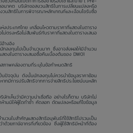
ถึงช่วงก่อนเปิดทำการซื้อขายรอบเช้าและบ่าย (“Pre-
รืออนาคต บริษัทขอสงวนสิทธิในการเปลี่ยนแปลงหรือ
สงวนสิทธิในการพิจารณาหลักเกณฑ์และเงื่อนไขรับซื้อ
ย์แห่งประเทศไทย เคลื่อนไหวตามราคาที่แสดงในตาราง
ไม่ตรงหรือไม่สัมพันธ์กับราคาที่แสดงในตารางเสนอ
ีอ้างอิง
นักลงทุนไปเป็นจำนวนมาก ซึ่งอาจส่งผลให้มีจำนวน
่แสดงในตารางเสนอซื้อคืนเบื้องต้นของ DW01
ลสภาพคล่องตามที่ระบุในข้อกำหนดสิทธิ
นปัจจุบัน ดังนั้นนักลงทุนไม่ควรนำข้อมูลราคาย้อน
งหากมีการปรับสิทธิจากการจ่ายสิทธิประโยชน์บนหลัก
ษัทเห็นว่ามีความน่าเชื่อถือ อย่างไรก็ตาม บริษัทไม่
ามมิให้ผู้ใดทำซ้ำ คัดลอก ดัดแปลงหรือแก้ไขข้อมูล
จำนวนใบสำคัญแสดงสิทธิอนุพันธ์ที่ใช้สิทธิไปรวมเป็น
วยภาษีอากรที่เกี่ยวข้อง ซึ่งผู้ใช้สิทธิมีหน้าที่ต้อง