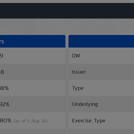
rs
69
DW
88
Issuer
.38%
Type
.92%
Underlying
6.80%
Exercise Type
(as of 5 Aug 26)