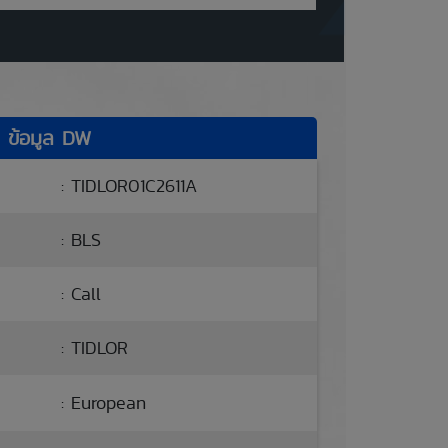
ข้อมูล DW
: TIDLOR01C2611A
: BLS
: Call
: TIDLOR
: European