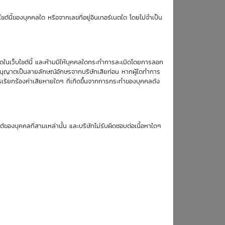
TTM (days)
ซต์นี้ของบุคคลใด หรือจากเลขที่อยู่อินเทอร์เนตใด โดยไม่จำเป็น
63
หมดในเว็บไซต์นี้ และห้ามมิให้บุคคลใดกระทำการละเมิดโดยการลอก
บอนุญาตเป็นลายลักษณ์อักษรจากบริษัทเสียก่อน หากผู้ใดทำการ
รเรียกร้องค่าเสียหายใดๆ ที่เกิดขึ้นจากการกระทำของบุคคลดัง
Simulate Click
ซต์ของบุคคลที่สามเหล่านั้น และบริษัทไม่รับผิดชอบต่อเนื้อหาใดๆ
17
18
19
20
Aug
Aug
Aug
Aug
26
26
26
26
0.25
0.25
0.24
0.24
0.26
0.26
0.25
0.25