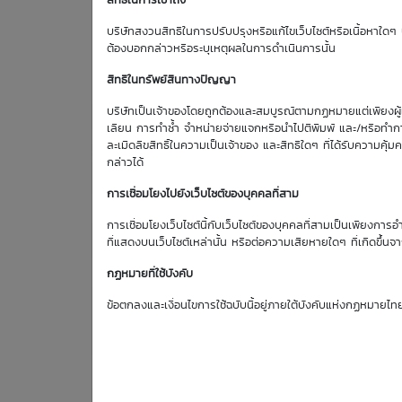
สิทธิในการเข้าถึง
Effective Gearing
บริษัทสงวนสิทธิในการปรับปรุงหรือแก้ไขเว็บไซต์หรือเนื้อหาใดๆ บ
4.69
ต้องบอกกล่าวหรือระบุเหตุผลในการดำเนินการนั้น
สิทธิในทรัพย์สินทางปัญญา
บริษัทเป็นเจ้าของโดยถูกต้องและสมบูรณ์ตามกฏหมายแต่เพียงผู้เด
ตารางเสนอซื้อคืนเบื้องต้
เลียน การทำซ้ำ จำหน่ายจ่ายแจกหรือนำไปตีพิมพ์ และ/หรือทำกา
ละเมิดลิขสิทธิ์ในความเป็นเจ้าของ และสิทธิใดๆ ที่ได้รับความ
กล่าวได้
การเชื่อมโยงไปยังเว็บไซต์ของบุคคลที่สาม
การเชื่อมโยงเว็บไซต์นี้กับเว็บไซต์ของบุคคลที่สามเป็นเพียงการอ
ที่แสดงบนเว็บไซต์เหล่านั้น หรือต่อความเสียหายใดๆ ที่เกิดขึ้นจา
6
TIDLOR
Aug
กฏหมายที่ใช้บังคับ
Bid | Offer
26
ข้อตกลงและเงื่อนไขการใช้ฉบับนี้อยู่ภายใต้บังคับแห่งกฏหมายไท
18.60
18.70
0.28
18.70
18.80
0.29