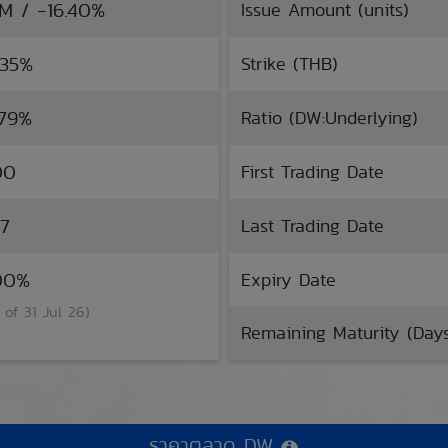
TM / -16.40%
Issue Amount (units)
.35%
Strike (THB)
.79%
Ratio (DW:Underlying)
00
First Trading Date
37
Last Trading Date
.00%
Expiry Date
 of 31 Jul 26)
Remaining Maturity (Day
ราคาตลาด DW