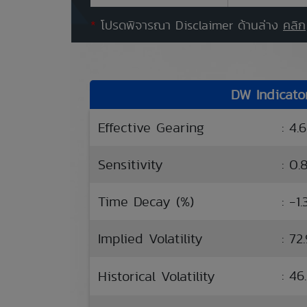
*
โปรดพิจารณา Disclaimer ด้านล่าง
คลิก
DW Indicato
Effective Gearing
: 4.
Sensitivity
: 0.
Time Decay (%)
: -1
Implied Volatility
: 72
: 4
Historical Volatility