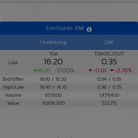
ราคาตลาด DW
Underlying
DW
TOA
TOA01C2702T
16.20
0.35
Last
16.20
-0.00%
-0.01
-2.78%
Bid/Offer
16.10 / 16.20
0.34 / 0.35
High/Low
16.40 / 16.10
0.36 / 0.35
Volume
657,600
1,479,400
Value
10,656,920
522,715