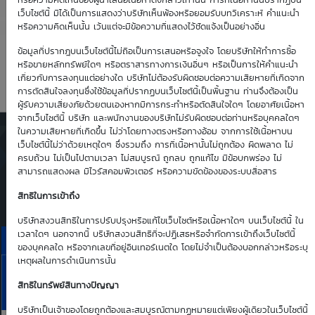
2.59
0.55
หรือความคิดเห็นของผู้นำเสนอเนื้อหาดังกล่าวเท่านั้น การที่เนื้อหานั้นปรากฏบน
เว็บไซต์นี้ มิได้เป็นการแสดงว่าบริษัทเห็นพ้องหรือยอมรับบทวิเคราะห์ คำแนะนำ
หรือความคิดเห็นนั้น เว้นแต่จะมีข้อความที่แสดงไว้ชัดแจ้งเป็นอย่างอื่น
Time Decay
TTM (days)
ข้อมูลที่ปรากฎบนเว็บไซต์นี้ไม่ถือเป็นการเสนอหรือจูงใจ โดยบริษัทให้ทำการซื้อ
หรือขายหลักทรัพย์ใดๆ หรือตราสารทางการเงินอื่นๆ หรือเป็นการให้คำแนะนำ
-0.34 %
122
เกี่ยวกับการลงทุนแต่อย่างใด บริษัทไม่ต้องรับผิดชอบต่อความเสียหายที่เกิดจาก
การตัดสินใจลงทุนซึ่งใช้ข้อมูลที่ปรากฏบนเว็บไซต์นี้เป็นพื้นฐาน ท่านจึงต้องเป็น
ผู้รับความเสี่ยงภัยด้วยตนเองหากมีการกระทำหรือตัดสินใจใดๆ โดยอาศัยเนื้อหา
จากเว็บไซต์นี้ บริษัท และพนักงานของบริษัทไม่รับผิดชอบต่อท่านหรือบุคคลใดๆ
ในความเสียหายที่เกิดขึ้น ไม่ว่าโดยทางตรงหรือทางอ้อม จากการใช้เนื้อหาบน
ตารางเสนอซื้อคืนเบื้องต้นของ
เว็บไซต์นี้ไม่ว่าด้วยเหตุใดๆ ซึ่งรวมถึง การที่เนื้อหานั้นไม่ถูกต้อง ผิดพลาด ไม่
DW01*
ครบถ้วน ไม่เป็นไปตามเวลา ไม่สมบูรณ์ ถูกลบ ถูกแก้ไข มีข้อบกพร่อง ไม่
สามารถแสดงผล มีไวรัสคอมพิวเตอร์ หรือความขัดข้องของระบบสื่อสาร
Simulate Click
สิทธิในการเข้าถึง
บริษัทสงวนสิทธิในการปรับปรุงหรือแก้ไขเว็บไซต์หรือเนื้อหาใดๆ บนเว็บไซต์นี้ ใน
เวลาใดๆ นอกจากนี้ บริษัทสงวนสิทธิที่จะปฏิเสธหรือจำกัดการเข้าถึงเว็บไซต์นี้
ราคาเสนอซื้อคืนเบื้องต้นของ TOA01C2702T
ของบุคคลใด หรือจากเลขที่อยู่อินเทอร์เนตใด โดยไม่จำเป็นต้องบอกกล่าวหรือระบุ
เหตุผลในการดำเนินการนั้น
10
11
13
14
17
TOA
Aug
Aug
Aug
Aug
Aug
สิทธิในทรัพย์สินทางปัญญา
Bid | Offer
26
26
26
26
26
บริษัทเป็นเจ้าของโดยถูกต้องและสมบูรณ์ตามกฏหมายแต่เพียงผู้เดียวในเว็บไซต์นี้