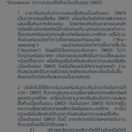
*
Disclaimer ตารางเสนอซื้อคืนเบื้องต้นของ DW01
ราคาที่แสดงในตารางเสนอซื้อคืนเบื้องต้นของ DW01
เป็นราคาเสนอซื้อคืน DW01 เบื้องต้นที่บริษัทอาจพิจารณา
เสนอซื้อคืนจากนักลงทุน โดยเทียบกับช่วงราคาของหลัก
ทรัพย์อ้างอิงหรือดัชนีอ้างอิงตามที่ระบุตามช่วงเวลาทำการ
ซื้อขายปกติของตลาดหลักทรัพย์แห่งประเทศไทย แต่ไม่รวม
ถึงช่วงก่อนเปิดทำการซื้อขายรอบเช้าและบ่าย (“Pre-
opening”) และช่วงก่อนปิดทำการซื้อขายสิ้นวัน
(“Auction”) โดยมิได้เป็นการประกันราคา DW01 ไม่ว่า
ปัจจุบันหรืออนาคต บริษัทขอสงวนสิทธิในการเปลี่ยนแปลง
หรือแก้ไขราคา หรือข้อมูลอื่นใดที่แสดงในตารางเสนอซื้อคืน
เบื้องต้นของ DW01 โดยไม่ต้องแจ้งให้ทราบล่วงหน้า รวม
ถึงสงวนสิทธิในการพิจารณาหลักเกณฑ์และเงื่อนไขรับซื้อ
คืนตามที่บริษัทเห็นสมควรเป็นรายกรณี
บริษัทไม่ได้ให้การรับรองหรือรับประกันว่าจะดำเนินการให้
ราคา DW01 ที่ปรากฏในกระดานซื้อขายในตลาดหลักทรัพย์
แห่งประเทศไทย เคลื่อนไหวตามราคาที่แสดงในตารางเสนอ
ซื้อคืนเบื้องต้นของ DW01 ดังนั้นราคา DW01 ที่ปรากฏใน
กระดานซื้อขายในตลาดหลักทรัพย์แห่งประเทศไทย อาจไม่
ตรงหรือไม่สัมพันธ์กับราคาที่แสดงในตารางเสนอซื้อคืน
เบื้องต้นของ DW01 ทั้งนี้ อาจเกิดจากปัจจัยหลายประการ
ซึ่งรวมถึงแต่ไม่จำกัดเฉพาะ
สภาพคล่องของหลักทรัพย์อ้างอิงหรือดัชนี