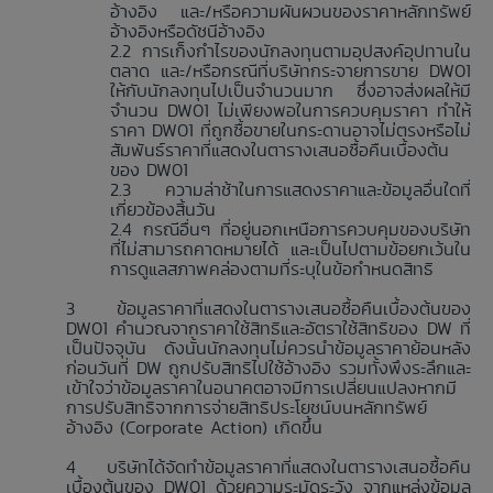
อ้างอิง และ/หรือความผันผวนของราคาหลักทรัพย์
อ้างอิงหรือดัชนีอ้างอิง
การเก็งกำไรของนักลงทุนตามอุปสงค์อุปทานใน
ตลาด และ/หรือกรณีที่บริษัทกระจายการขาย DW01
ให้กับนักลงทุนไปเป็นจำนวนมาก ซึ่งอาจส่งผลให้มี
จำนวน DW01 ไม่เพียงพอในการควบคุมราคา ทำให้
ราคา DW01 ที่ถูกซื้อขายในกระดานอาจไม่ตรงหรือไม่
สัมพันธ์ราคาที่แสดงในตารางเสนอซื้อคืนเบื้องต้น
ของ DW01
ความล่าช้าในการแสดงราคาและข้อมูลอื่นใดที่
เกี่ยวข้องสิ้นวัน
กรณีอื่นๆ ที่อยู่นอกเหนือการควบคุมของบริษัท
ที่ไม่สามารถคาดหมายได้ และเป็นไปตามข้อยกเว้นใน
การดูแลสภาพคล่องตามที่ระบุในข้อกำหนดสิทธิ
ข้อมูลราคาที่แสดงในตารางเสนอซื้อคืนเบื้องต้นของ
DW01 คำนวณจากราคาใช้สิทธิและอัตราใช้สิทธิของ DW ที่
เป็นปัจจุบัน ดังนั้นนักลงทุนไม่ควรนำข้อมูลราคาย้อนหลัง
ก่อนวันที่ DW ถูกปรับสิทธิไปใช้อ้างอิง รวมทั้งพึงระลึกและ
เข้าใจว่าข้อมูลราคาในอนาคตอาจมีการเปลี่ยนแปลงหากมี
การปรับสิทธิจากการจ่ายสิทธิประโยชน์บนหลักทรัพย์
อ้างอิง (Corporate Action) เกิดขึ้น
บริษัทได้จัดทำข้อมูลราคาที่แสดงในตารางเสนอซื้อคืน
เบื้องต้นของ DW01 ด้วยความระมัดระวัง จากแหล่งข้อมูล