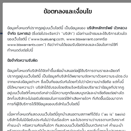
ข้อตกลงและเงื่อนไข
ข้อมูลทั้งหมดที่ปรากฏอยู่บนเว็บไซต์นี้ เป็นข้อมูลของ
บริษัทหลักทรัพย์ บัวหลวง
TOA01C2702T
จำกัด (มหาชน)
(ซึ่งต่อไปจะเรียกว่า “บริษัท”) เมื่อท่านเข้าชมและใช้บริการส่วนใด
ของเว็บไซต์นี้ (“www.bualuang.co.th, www.blswarrant.comหรือ
www.blswarrants.com”) ถือว่าท่านได้ยอมรับข้อตกลงและเงื่อนไขการใช้ที่
กำหนดดังต่อไปนี้
ข้อจำกัดความรับผิด
วันซื้อขายปัจจุบัน
10 ส.ค. 2569
ข้อมูลทั้งหมดที่บริษัทได้จัดทำขึ้นเพื่อนำเสนอต่อผู้ใช้บริการตามรายละเอียดที่
ปรากฏอยู่บนเว็บไซต์นี้ เป็นข้อมูลที่บริษัทได้พยายามจัดหามาด้วยความระมัดระวัง
วันซื้อขายวันแรก
วันซื้อขายวันสุดท้าย
จากแหล่งข้อมูลต่างๆ ซึ่งเป็นที่ยอมรับกันโดยทั่วไปว่ามีความน่าเชื่อถือ แต่ทั้งนี้
30 ม.ค. 2569
5 ก.พ. 2570
มิได้หมายความว่า บริษัทได้รับรองโดยชัดแจ้งหรือโดยปริยายว่าข้อมูลที่ปรากฏ
อยู่บนเว็บไซต์ทั้งหมดดังกล่าวนี้มีความถูกต้องสมบูรณ์และน่าเชื่อถือแต่อย่างใด
อีกทั้งบริษัทจะไม่ขอรับผิดชอบในการชดใช้ค่าเสียหายใดๆ ที่เกิดขึ้นเนื่องมาจาก
การที่ผู้ใช้บริการได้ใช้ข้อมูลของบริษัทในเว็บไซต์นี้
เนื้อหาทั้งหมดที่แสดงบนเว็บไซต์นี้ถูกนำเสนอตามสภาพที่ได้รับ (“as is” basis)
Effective Gearing
Sensitivity
บริษัทจึงไม่มีข้อรับประกันไม่ว่าในเรื่องใดๆ และโปรดทราบว่าบรรดาบทวิเคราะห์
คำแนะนำ หรือความคิดเห็นใดๆ ที่แสดงบนเว็บไซต์นี้เป็นบทวิเคราะห์ คำแนะนำ