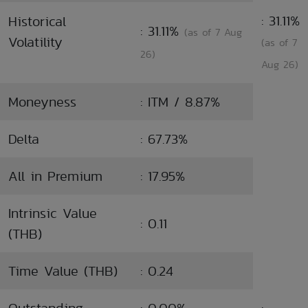
: 31.11%
Historical
: 31.11%
(as of 7 Aug
Volatility
(as of 7
26)
Aug 26)
Moneyness
: ITM / 8.87%
Delta
: 67.73%
All in Premium
: 17.95%
Intrinsic Value
: 0.11
(THB)
Time Value (THB)
: 0.24
Outstanding
: 0.00%
: