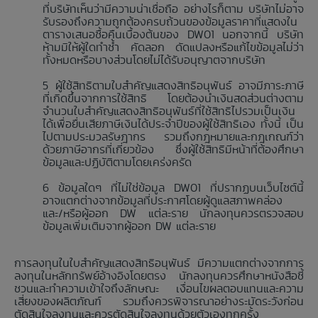
ที่บริษัทเห็นว่ามีความน่าเชื่อถือ อย่างไรก็ตาม บริษัทไม่อาจ
รับรองถึงความถูกต้องครบถ้วนของข้อมูลราคาที่แสดงใน
ตารางเสนอซื้อคืนเบื้องต้นของ DW01 นอกจากนี้ บริษัท
ห้ามมิให้ผู้ใดทำซ้ำ คัดลอก ดัดแปลงหรือแก้ไขข้อมูลไม่ว่า
ทั้งหมดหรือบางส่วนโดยไม่ได้รับอนุญาตจากบริษัท
ผู้ใช้สิทธิตามใบสำคัญแสดงสิทธิอนุพันธ์ อาจมีภาระภาษี
ที่เกิดขึ้นจากการใช้สิทธิ โดยต้องนำเงินสดส่วนต่างตาม
จำนวนใบสำคัญแสดงสิทธิอนุพันธ์ที่ใช้สิทธิไปรวมเป็นเงิน
ได้เพื่อยื่นเสียภาษีเงินได้ประจำปีของผู้ใช้สิทธิเอง ทั้งนี้ เป็น
ไปตามประมวลรัษฎากร รวมถึงกฎหมายและกฎเกณฑ์ว่า
ด้วยภาษีอากรที่เกี่ยวข้อง ซึ่งผู้ใช้สิทธิมีหน้าที่ต้องศึกษา
ข้อมูลและปฏิบัติตามโดยเคร่งครัด
ข้อมูลใดๆ ที่ไม่ใช่ข้อมูล DW01 ที่ปรากฏบนเว็บไซต์นี้
อาจแตกต่างจากข้อมูลที่ประกาศโดยผู้ดูแลสภาพคล่อง
และ/หรือผู้ออก DW แต่ละราย นักลงทุนควรตรวจสอบ
ข้อมูลเพิ่มเติมจากผู้ออก DW แต่ละราย
การลงทุนในใบสำคัญแสดงสิทธิอนุพันธ์ มีความแตกต่างจากการ
ลงทุนในหลักทรัพย์อ้างอิงโดยตรง นักลงทุนควรศึกษาหนังสือชี้
ชวนและทำความเข้าใจถึงลักษณะ เงื่อนไขผลตอบแทนและความ
เสี่ยงของผลิตภัณฑ์ รวมถึงควรพิจารณาอย่างระมัดระวังก่อน
ตัดสินใจลงทุนและควรตัดสินใจลงทุนด้วยตัวเองทุกครั้ง