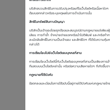
สิทธิในการเข้าถึง
Effective Gearing
บริษัทสงวนสิทธิในการปรับปรุงหรือแก้ไขเว็บไซต์หรือเนื้อหาใดๆ บ
0.00
ต้องบอกกล่าวหรือระบุเหตุผลในการดำเนินการนั้น
สิทธิในทรัพย์สินทางปัญญา
บริษัทเป็นเจ้าของโดยถูกต้องและสมบูรณ์ตามกฏหมายแต่เพียงผู้เด
ตารางเสนอซื้อคืนเบื้องต้
เลียน การทำซ้ำ จำหน่ายจ่ายแจกหรือนำไปตีพิมพ์ และ/หรือทำกา
ละเมิดลิขสิทธิ์ในความเป็นเจ้าของ และสิทธิใดๆ ที่ได้รับความ
กล่าวได้
การเชื่อมโยงไปยังเว็บไซต์ของบุคคลที่สาม
การเชื่อมโยงเว็บไซต์นี้กับเว็บไซต์ของบุคคลที่สามเป็นเพียงการอ
ที่แสดงบนเว็บไซต์เหล่านั้น หรือต่อความเสียหายใดๆ ที่เกิดขึ้นจา
กฏหมายที่ใช้บังคับ
ข้อตกลงและเงื่อนไขการใช้ฉบับนี้อยู่ภายใต้บังคับแห่งกฏหมายไท
*
โปรดพิจารณา Disclaimer ด้านล่าง
คลิก