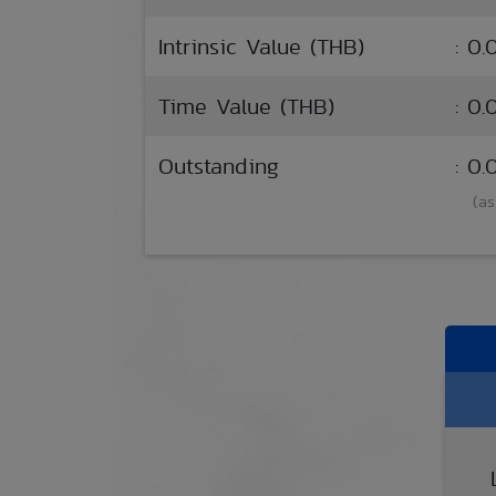
Intrinsic Value (THB)
: 0.
Time Value (THB)
: 0.
Outstanding
: 0
(as