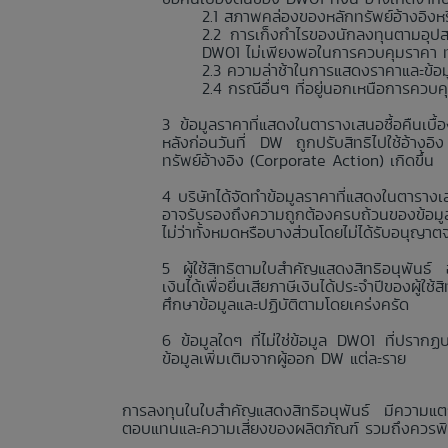
สภาพคล่องของหลักทรัพย์อ้างอิงหรื
การเก็งกำไรของนักลงทุนตามอุปส
DW01 ไม่เพียงพอในการควบคุมราคา ทำใ
ความล่าช้าในการแสดงราคาและข้อมูลอื
กรณีอื่นๆ ที่อยู่นอกเหนือการควบ
ข้อมูลราคาที่แสดงในตารางเสนอซื้อคืนเบื
หลังก่อนวันที่ DW ถูกปรับสิทธิไปใช้อ้างอิ
ทรัพย์อ้างอิง (Corporate Action) เกิดขึ้น
บริษัทได้จัดทำข้อมูลราคาที่แสดงในตารางเส
อาจรับรองถึงความถูกต้องครบถ้วนของข้อมูลร
ไม่ว่าทั้งหมดหรือบางส่วนโดยไม่ได้รับอนุญาต
ผู้ใช้สิทธิตามใบสำคัญแสดงสิทธิอนุพันธ์
เงินได้เพื่อยื่นเสียภาษีเงินได้ประจำปีของผู้
ศึกษาข้อมูลและปฏิบัติตามโดยเคร่งครัด
ข้อมูลใดๆ ที่ไม่ใช่ข้อมูล DW01 ที่ปรา
ข้อมูลเพิ่มเติมจากผู้ออก DW แต่ละราย
การลงทุนในใบสำคัญแสดงสิทธิอนุพันธ์ มีความแตก
ตอบแทนและความเสี่ยงของผลิตภัณฑ์ รวมถึงควรพิจา