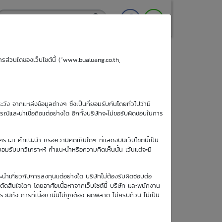
ริการส่วนใดของเว็บไซต์นี้ (“www.bualuang.co.th,
ะวัง จากแหล่งข้อมูลต่างๆ ซึ่งเป็นที่ยอมรับกันโดยทั่วไปว่ามี
ูรณ์และน่าเชื่อถือแต่อย่างใด อีกทั้งบริษัทจะไม่ขอรับผิดชอบในการ
วันซื้อขายปัจจุบัน
เคราะห์ คำแนะนำ หรือความคิดเห็นใดๆ ที่แสดงบนเว็บไซต์นี้เป็น
8 ส.ค. 2569
อยอมรับบทวิเคราะห์ คำแนะนำหรือความคิดเห็นนั้น เว้นแต่จะมี
วันซื้อขายวัน
ะนำเกี่ยวกับการลงทุนแต่อย่างใด บริษัทไม่ต้องรับผิดชอบต่อ
สุดท้าย
อตัดสินใจใดๆ โดยอาศัยเนื้อหาจากเว็บไซต์นี้ บริษัท และพนักงาน
7 ส.ค. 2569
รวมถึง การที่เนื้อหานั้นไม่ถูกต้อง ผิดพลาด ไม่ครบถ้วน ไม่เป็น