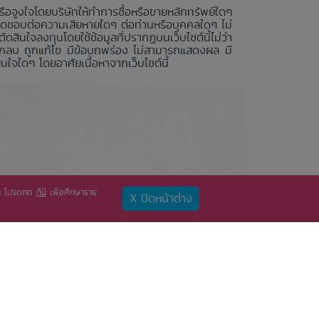
หรือจูงใจโดยบริษัทให้ทำการซื้อหรือขายหลักทรัพย์ใดๆ
ผิดชอบต่อความเสียหายใดๆ ต่อท่านหรือบุคคลใดๆ ไม่
ินใจลงทุนโดยใช้ข้อมูลที่ปรากฏบนเว็บไซต์นี้ไม่ว่า
์ ถูกลบ ถูกแก้ไข มีข้อบกพร่อง ไม่สามารถแสดงผล มี
ใจใดๆ โดยอาศัยเนื้อหาจากเว็บไซต์นี้
ท่าน โปรดกด
ที่นี่
เพื่อศึกษาราย
X ปิดหน้าต่าง