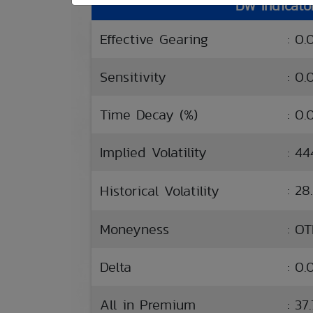
DW Indicato
Effective Gearing
: 0.
Sensitivity
: 0.
Time Decay (%)
: 0
Implied Volatility
: 4
: 28
Historical Volatility
Moneyness
: O
Delta
: 0
All in Premium
: 37