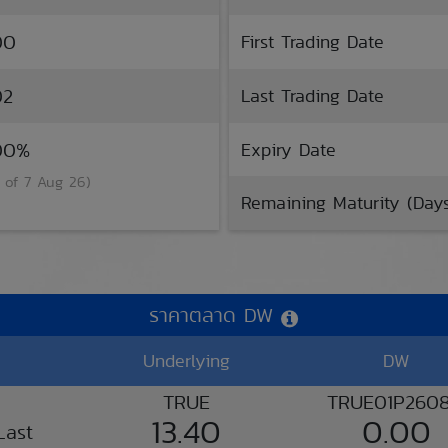
00
First Trading Date
02
Last Trading Date
.00%
Expiry Date
 of 7 Aug 26)
Remaining Maturity (Day
ราคาตลาด DW
Underlying
DW
TRUE
TRUE01P260
13.40
0.00
Last