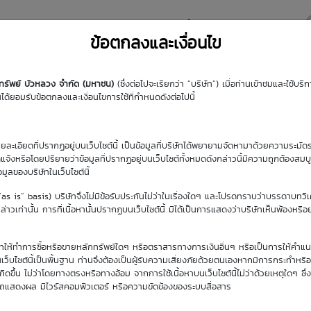
y DW
Highlight DW
มุมความรู้
DW Search
ข้อตกลงและเงื่อนไข
กทรัพย์ บัวหลวง จำกัด (มหาชน)
(ซึ่งต่อไปจะเรียกว่า “บริษัท”) เมื่อท่านเข้าชมและใช้บ
้ยอมรับข้อตกลงและเงื่อนไขการใช้ที่กำหนดดังต่อไปนี้
รายละเอียดที่ปรากฏอยู่บนเว็บไซต์นี้ เป็นข้อมูลที่บริษัทได้พยายามจัดหามาด้วยความระมัดร
ัดแจ้งหรือโดยปริยายว่าข้อมูลที่ปรากฏอยู่บนเว็บไซต์ทั้งหมดดังกล่าวนี้มีความถูกต้องสมบ
้อมูลของบริษัทในเว็บไซต์นี้
(“as is” basis) บริษัทจึงไม่มีข้อรับประกันไม่ว่าในเรื่องใดๆ และโปรดทราบว่าบรรดาบทวิ
าวเท่านั้น การที่เนื้อหานั้นปรากฏบนเว็บไซต์นี้ มิได้เป็นการแสดงว่าบริษัทเห็นพ้องหรื
ิษัทให้ทำการซื้อหรือขายหลักทรัพย์ใดๆ หรือตราสารทางการเงินอื่นๆ หรือเป็นการให้คำแน
เว็บไซต์นี้เป็นพื้นฐาน ท่านจึงต้องเป็นผู้รับความเสี่ยงภัยด้วยตนเองหากมีการกระทำหรื
ขึ้น ไม่ว่าโดยทางตรงหรือทางอ้อม จากการใช้เนื้อหาบนเว็บไซต์นี้ไม่ว่าด้วยเหตุใดๆ ซึ่ง
รถแสดงผล มีไวรัสคอมพิวเตอร์ หรือความขัดข้องของระบบสื่อสาร