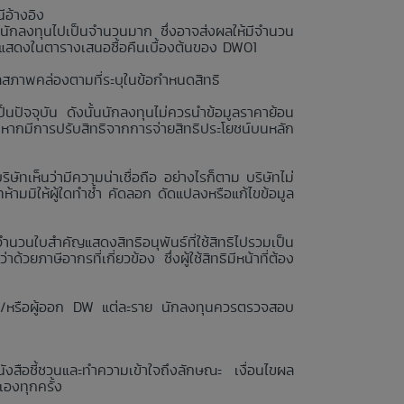
ีอ้างอิง
นักลงทุนไปเป็นจำนวนมาก ซึ่งอาจส่งผลให้มีจำนวน
่แสดงในตารางเสนอซื้อคืนเบื้องต้นของ DW01
ลสภาพคล่องตามที่ระบุในข้อกำหนดสิทธิ
นปัจจุบัน ดังนั้นนักลงทุนไม่ควรนำข้อมูลราคาย้อน
งหากมีการปรับสิทธิจากการจ่ายสิทธิประโยชน์บนหลัก
ษัทเห็นว่ามีความน่าเชื่อถือ อย่างไรก็ตาม บริษัทไม่
ามมิให้ผู้ใดทำซ้ำ คัดลอก ดัดแปลงหรือแก้ไขข้อมูล
จำนวนใบสำคัญแสดงสิทธิอนุพันธ์ที่ใช้สิทธิไปรวมเป็น
วยภาษีอากรที่เกี่ยวข้อง ซึ่งผู้ใช้สิทธิมีหน้าที่ต้อง
 และ/หรือผู้ออก DW แต่ละราย นักลงทุนควรตรวจสอบ
งสือชี้ชวนและทำความเข้าใจถึงลักษณะ เงื่อนไขผล
องทุกครั้ง