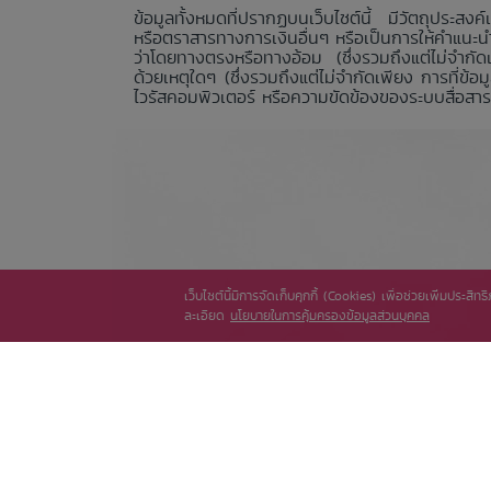
ข้อมูลทั้งหมดที่ปรากฏบนเว็บไซต์นี้ มีวัตถุประสงค์
หรือตราสารทางการเงินอื่นๆ หรือเป็นการให้คำแนะน
ว่าโดยทางตรงหรือทางอ้อม (ซึ่งรวมถึงแต่ไม่จำกัดเ
ด้วยเหตุใดๆ (ซึ่งรวมถึงแต่ไม่จำกัดเพียง การที่ข
ไวรัสคอมพิวเตอร์ หรือความขัดข้องของระบบสื่อสาร) 
เว็บไซต์นี้มีการจัดเก็บคุกกี้ (Cookies) เพื่อช่วยเพิ่มประส
ละเอียด
นโยบายในการคุ้มครองข้อมูลส่วนบุคคล