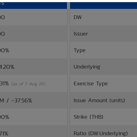
rs
00
DW
00
Issuer
.00%
Type
44.20%
Underlying
.31%
Exercise Type
(as of 7 Aug 26)
TM / -37.56%
Issue Amount (units)
.00%
Strike (THB)
.71%
Ratio (DW:Underlying)