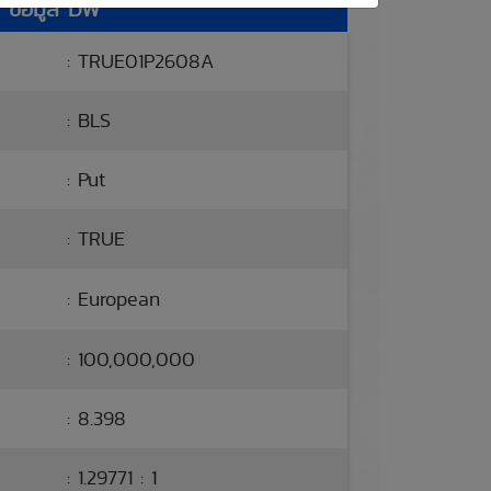
ข้อมูล DW
: TRUE01P2608A
: BLS
: Put
: TRUE
: European
: 100,000,000
: 8.398
: 1.29771 : 1