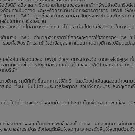
อดัชนีอ้างอิง และ/หรือความผันผวนของราคาหลักทรัพย์อ้างอิงหรือดัชน
งค์อุปทานในตลาด และ/หรือกรณีที่บริษัทกระจายการขาย DW01 ให้กับ
ห้ราคา DW01 ที่ถูกซื้อขายในกระดานอาจไม่ตรงหรือไม่สัมพันธ์ราคาที
่นใดที่เกี่ยวข้องสิ้นวัน
คุมของบริษัทที่ไม่สามารถคาดหมายได้ และเป็นไปตามข้อยกเว้นในการดูแ
้องต้นของ DW01 คำนวณจากราคาใช้สิทธิและอัตราใช้สิทธิของ DW ที่เป็
ง รวมทั้งพึงระลึกและเข้าใจว่าข้อมูลราคาในอนาคตอาจมีการเปลี่ยนแปล
นอซื้อคืนเบื้องต้นของ DW01 ด้วยความระมัดระวัง จากแหล่งข้อมูล ที่บริ
าคาที่แสดงในตารางเสนอซื้อคืนเบื้องต้นของ DW01 นอกจากนี้ บริษัทห้
จากบริษัท
 อาจมีภาระภาษีที่เกิดขึ้นจากการใช้สิทธิ โดยต้องนำเงินสดส่วนต่างตาม
ใช้สิทธิเอง ทั้งนี้ เป็นไปตามประมวลรัษฎากร รวมถึงกฎหมายและกฎเกณฑ์ว่าด้
กฏบนเว็บไซต์นี้ อาจแตกต่างจากข้อมูลที่ประกาศโดยผู้ดูแลสภาพคล่อง
ต่างจากการลงทุนในหลักทรัพย์อ้างอิงโดยตรง นักลงทุนควรศึกษาหนั
รณาอย่างระมัดระวังก่อนตัดสินใจลงทุนและควรตัดสินใจลงทุนด้วยตัวเ