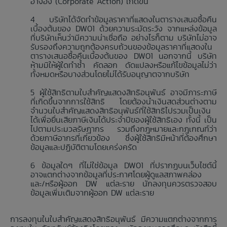
อ้างอิง (Corporate Action) เกิดขึ้น
บริษัทได้จัดทำข้อมูลราคาที่แสดงในตารางเสนอซื้อคืน
เบื้องต้นของ DW01 ด้วยความระมัดระวัง จากแหล่งข้อมูล
ที่บริษัทเห็นว่ามีความน่าเชื่อถือ อย่างไรก็ตาม บริษัทไม่อาจ
รับรองถึงความถูกต้องครบถ้วนของข้อมูลราคาที่แสดงใน
ตารางเสนอซื้อคืนเบื้องต้นของ DW01 นอกจากนี้ บริษัท
ห้ามมิให้ผู้ใดทำซ้ำ คัดลอก ดัดแปลงหรือแก้ไขข้อมูลไม่ว่า
ทั้งหมดหรือบางส่วนโดยไม่ได้รับอนุญาตจากบริษัท
ผู้ใช้สิทธิตามใบสำคัญแสดงสิทธิอนุพันธ์ อาจมีภาระภาษี
ที่เกิดขึ้นจากการใช้สิทธิ โดยต้องนำเงินสดส่วนต่างตาม
จำนวนใบสำคัญแสดงสิทธิอนุพันธ์ที่ใช้สิทธิไปรวมเป็นเงิน
ได้เพื่อยื่นเสียภาษีเงินได้ประจำปีของผู้ใช้สิทธิเอง ทั้งนี้ เป็น
ไปตามประมวลรัษฎากร รวมถึงกฎหมายและกฎเกณฑ์ว่า
ด้วยภาษีอากรที่เกี่ยวข้อง ซึ่งผู้ใช้สิทธิมีหน้าที่ต้องศึกษา
ข้อมูลและปฏิบัติตามโดยเคร่งครัด
ข้อมูลใดๆ ที่ไม่ใช่ข้อมูล DW01 ที่ปรากฏบนเว็บไซต์นี้
อาจแตกต่างจากข้อมูลที่ประกาศโดยผู้ดูแลสภาพคล่อง
และ/หรือผู้ออก DW แต่ละราย นักลงทุนควรตรวจสอบ
ข้อมูลเพิ่มเติมจากผู้ออก DW แต่ละราย
การลงทุนในใบสำคัญแสดงสิทธิอนุพันธ์ มีความแตกต่างจากการ