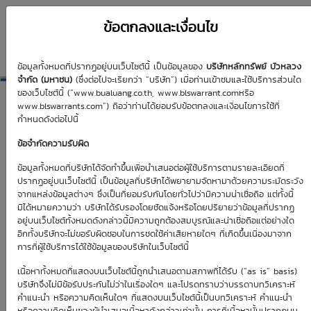
ข้อตกลงและเงื่อนไข
ข้อมูลทั้งหมดที่ปรากฏอยู่บนเว็บไซต์นี้ เป็นข้อมูลของ
บริษัทหลักทรัพย์ บัวหลวง
TU01C2612A
จำกัด (มหาชน)
(ซึ่งต่อไปจะเรียกว่า “บริษัท”) เมื่อท่านเข้าชมและใช้บริการส่วนใด
ของเว็บไซต์นี้ (“www.bualuang.co.th, www.blswarrant.comหรือ
www.blswarrants.com”) ถือว่าท่านได้ยอมรับข้อตกลงและเงื่อนไขการใช้ที่
กำหนดดังต่อไปนี้
ข้อจำกัดความรับผิด
วันซื้อขายปัจจุบัน
7 ส.ค. 2569
ข้อมูลทั้งหมดที่บริษัทได้จัดทำขึ้นเพื่อนำเสนอต่อผู้ใช้บริการตามรายละเอียดที่
ปรากฏอยู่บนเว็บไซต์นี้ เป็นข้อมูลที่บริษัทได้พยายามจัดหามาด้วยความระมัดระวัง
วันซื้อขายวันแรก
วันซื้อขายวันสุดท้าย
จากแหล่งข้อมูลต่างๆ ซึ่งเป็นที่ยอมรับกันโดยทั่วไปว่ามีความน่าเชื่อถือ แต่ทั้งนี้
2 ก.ค. 2569
8 ธ.ค. 2569
มิได้หมายความว่า บริษัทได้รับรองโดยชัดแจ้งหรือโดยปริยายว่าข้อมูลที่ปรากฏ
อยู่บนเว็บไซต์ทั้งหมดดังกล่าวนี้มีความถูกต้องสมบูรณ์และน่าเชื่อถือแต่อย่างใด
อีกทั้งบริษัทจะไม่ขอรับผิดชอบในการชดใช้ค่าเสียหายใดๆ ที่เกิดขึ้นเนื่องมาจาก
การที่ผู้ใช้บริการได้ใช้ข้อมูลของบริษัทในเว็บไซต์นี้
เนื้อหาทั้งหมดที่แสดงบนเว็บไซต์นี้ถูกนำเสนอตามสภาพที่ได้รับ (“as is” basis)
Effective Gearing
Sensitivity
บริษัทจึงไม่มีข้อรับประกันไม่ว่าในเรื่องใดๆ และโปรดทราบว่าบรรดาบทวิเคราะห์
คำแนะนำ หรือความคิดเห็นใดๆ ที่แสดงบนเว็บไซต์นี้เป็นบทวิเคราะห์ คำแนะนำ