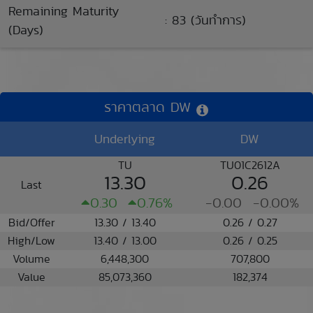
Remaining Maturity
: 83 (วันทำการ)
(Days)
ราคาตลาด DW
Underlying
DW
TU
TU01C2612A
13.30
0.26
Last
0.30
0.76%
-0.00
-0.00%
Bid/Offer
13.30 / 13.40
0.26 / 0.27
High/Low
13.40 / 13.00
0.26 / 0.25
Volume
6,448,300
707,800
Value
85,073,360
182,374