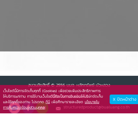
สงวนลิขสิทธิ์ © 2556 บมจ. หลักทรัพย์ บัวหลวง
เว็บไซต์นี้มีการจัดเก็บคุกกี้ (Cookies) เพื่อช่วยเพิ่มประสิทธิภาพการ
ข้อตกลงและเงื่อนไข
ให้บริการแก่ท่าน การใช้งานเว็บไซต์นี้ถือเป็นการยินยอมให้บริษัทจัดเก็บ
X ปิดหน้าต่าง
และใช้คุกกี้ของท่าน โปรดกด
ที่นี่
เพื่อศึกษารายละเอียด
นโยบายใน
structuredproduct@bualuang.co.th
การคุ้มครองข้อมูลส่วนบุคคล
026181492
structuredproduct@bualuang.co.th
026181492