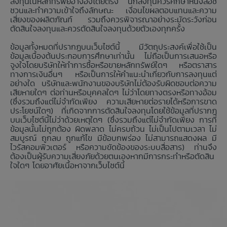
ลงทุนในหลักทรัพย์อ้างอิงโดยตรง นักลงทุนควรศึกษาหนังสือชี้
ชวนและทำความเข้าใจถึงลักษณะ เงื่อนไขผลตอบแทนและความ
เสี่ยงของผลิตภัณฑ์ รวมถึงควรพิจารณาอย่างระมัดระวังก่อน
ตัดสินใจลงทุนและควรตัดสินใจลงทุนด้วยตัวเองทุกครั้ง
ข้อมูลทั้งหมดที่ปรากฏบนเว็บไซต์นี้ มีวัตถุประสงค์เพื่อใช้เป็น
ข้อมูลเบื้องต้นประกอบการศึกษาเท่านั้น ไม่ถือเป็นการเสนอหรือ
จูงใจโดยบริษัทให้ทำการซื้อหรือขายหลักทรัพย์ใดๆ หรือตราสาร
ทางการเงินอื่นๆ หรือเป็นการให้คำแนะนำเกี่ยวกับการลงทุนแต่
อย่างใด บริษัทและพนักงานของบริษัทไม่ต้องรับผิดชอบต่อความ
เสียหายใดๆ ต่อท่านหรือบุคคลใดๆ ไม่ว่าโดยทางตรงหรือทางอ้อม
(ซึ่งรวมถึงแต่ไม่จำกัดเพียง ความเสียหายต่อรายได้หรือการขาด
ประโยชน์ใดๆ) ที่เกิดจากการตัดสินใจลงทุนโดยใช้ข้อมูลที่ปรากฏ
บนเว็บไซต์นี้ไม่ว่าด้วยเหตุใดๆ (ซึ่งรวมถึงแต่ไม่จำกัดเพียง การที่
ข้อมูลนั้นไม่ถูกต้อง ผิดพลาด ไม่ครบถ้วน ไม่เป็นไปตามเวลา ไม่
สมบูรณ์ ถูกลบ ถูกแก้ไข มีข้อบกพร่อง ไม่สามารถแสดงผล มี
ไวรัสคอมพิวเตอร์ หรือความขัดข้องของระบบสื่อสาร) ท่านจึง
ต้องเป็นผู้รับความเสี่ยงภัยด้วยตนเองหากมีการกระทำหรือตัดสิน
ใจใดๆ โดยอาศัยเนื้อหาจากเว็บไซต์นี้