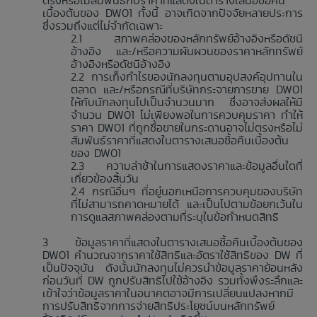
ตรงหรือไม่สัมพันธ์กับราคาที่แสดงในตารางเสนอซื้อคืน
เบื้องต้นของ DW01 ทั้งนี้ อาจเกิดจากปัจจัยหลายประการ
ซึ่งรวมถึงแต่ไม่จำกัดเฉพาะ
สภาพคล่องของหลักทรัพย์อ้างอิงหรือดัชนี
อ้างอิง และ/หรือความผันผวนของราคาหลักทรัพย์
อ้างอิงหรือดัชนีอ้างอิง
การเก็งกำไรของนักลงทุนตามอุปสงค์อุปทานใน
ตลาด และ/หรือกรณีที่บริษัทกระจายการขาย DW01
ให้กับนักลงทุนไปเป็นจำนวนมาก ซึ่งอาจส่งผลให้มี
จำนวน DW01 ไม่เพียงพอในการควบคุมราคา ทำให้
ราคา DW01 ที่ถูกซื้อขายในกระดานอาจไม่ตรงหรือไม่
สัมพันธ์ราคาที่แสดงในตารางเสนอซื้อคืนเบื้องต้น
ของ DW01
ความล่าช้าในการแสดงราคาและข้อมูลอื่นใดที่
เกี่ยวข้องสิ้นวัน
กรณีอื่นๆ ที่อยู่นอกเหนือการควบคุมของบริษัท
ที่ไม่สามารถคาดหมายได้ และเป็นไปตามข้อยกเว้นใน
การดูแลสภาพคล่องตามที่ระบุในข้อกำหนดสิทธิ
ข้อมูลราคาที่แสดงในตารางเสนอซื้อคืนเบื้องต้นของ
DW01 คำนวณจากราคาใช้สิทธิและอัตราใช้สิทธิของ DW ที่
เป็นปัจจุบัน ดังนั้นนักลงทุนไม่ควรนำข้อมูลราคาย้อนหลัง
ก่อนวันที่ DW ถูกปรับสิทธิไปใช้อ้างอิง รวมทั้งพึงระลึกและ
เข้าใจว่าข้อมูลราคาในอนาคตอาจมีการเปลี่ยนแปลงหากมี
การปรับสิทธิจากการจ่ายสิทธิประโยชน์บนหลักทรัพย์