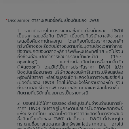
*
Disclaimer ตารางเสนอซื้อคืนเบื้องต้นของ DW01
ราคาที่แสดงในตารางเสนอซื้อคืนเบื้องต้นของ DW01
เป็นราคาเสนอซื้อคืน DW01 เบื้องต้นที่บริษัทอาจพิจารณา
เสนอซื้อคืนจากนักลงทุน โดยเทียบกับช่วงราคาของหลัก
ทรัพย์อ้างอิงหรือดัชนีอ้างอิงตามที่ระบุตามช่วงเวลาทำการ
ซื้อขายปกติของตลาดหลักทรัพย์แห่งประเทศไทย แต่ไม่รวม
ถึงช่วงก่อนเปิดทำการซื้อขายรอบเช้าและบ่าย (“Pre-
opening”) และช่วงก่อนปิดทำการซื้อขายสิ้นวัน
(“Auction”) โดยมิได้เป็นการประกันราคา DW01 ไม่ว่า
ปัจจุบันหรืออนาคต บริษัทขอสงวนสิทธิในการเปลี่ยนแปลง
หรือแก้ไขราคา หรือข้อมูลอื่นใดที่แสดงในตารางเสนอซื้อคืน
เบื้องต้นของ DW01 โดยไม่ต้องแจ้งให้ทราบล่วงหน้า รวม
ถึงสงวนสิทธิในการพิจารณาหลักเกณฑ์และเงื่อนไขรับซื้อ
คืนตามที่บริษัทเห็นสมควรเป็นรายกรณี
บริษัทไม่ได้ให้การรับรองหรือรับประกันว่าจะดำเนินการให้
ราคา DW01 ที่ปรากฏในกระดานซื้อขายในตลาดหลักทรัพย์
แห่งประเทศไทย เคลื่อนไหวตามราคาที่แสดงในตารางเสนอ
ซื้อคืนเบื้องต้นของ DW01 ดังนั้นราคา DW01 ที่ปรากฏใน
กระดานซื้อขายในตลาดหลักทรัพย์แห่งประเทศไทย อาจไม่