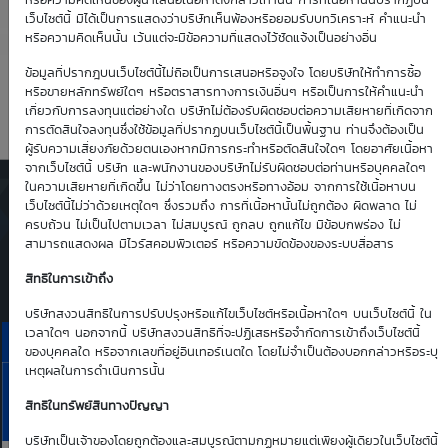
4.66
0.93
หรือความคิดเห็นของผู้นำเสนอเนื้อหาดังกล่าวเท่านั้น การที่เนื้อหานั้นปรากฏบน
เว็บไซต์นี้ มิได้เป็นการแสดงว่าบริษัทเห็นพ้องหรือยอมรับบทวิเคราะห์ คำแนะนำ
หรือความคิดเห็นนั้น เว้นแต่จะมีข้อความที่แสดงไว้ชัดแจ้งเป็นอย่างอื่น
Time Decay
TTM (days)
ข้อมูลที่ปรากฎบนเว็บไซต์นี้ไม่ถือเป็นการเสนอหรือจูงใจ โดยบริษัทให้ทำการซื้อ
หรือขายหลักทรัพย์ใดๆ หรือตราสารทางการเงินอื่นๆ หรือเป็นการให้คำแนะนำ
-0.94 %
83
เกี่ยวกับการลงทุนแต่อย่างใด บริษัทไม่ต้องรับผิดชอบต่อความเสียหายที่เกิดจาก
การตัดสินใจลงทุนซึ่งใช้ข้อมูลที่ปรากฏบนเว็บไซต์นี้เป็นพื้นฐาน ท่านจึงต้องเป็น
ผู้รับความเสี่ยงภัยด้วยตนเองหากมีการกระทำหรือตัดสินใจใดๆ โดยอาศัยเนื้อหา
จากเว็บไซต์นี้ บริษัท และพนักงานของบริษัทไม่รับผิดชอบต่อท่านหรือบุคคลใดๆ
ในความเสียหายที่เกิดขึ้น ไม่ว่าโดยทางตรงหรือทางอ้อม จากการใช้เนื้อหาบน
ตารางเสนอซื้อคืนเบื้องต้นของ
เว็บไซต์นี้ไม่ว่าด้วยเหตุใดๆ ซึ่งรวมถึง การที่เนื้อหานั้นไม่ถูกต้อง ผิดพลาด ไม่
DW01*
ครบถ้วน ไม่เป็นไปตามเวลา ไม่สมบูรณ์ ถูกลบ ถูกแก้ไข มีข้อบกพร่อง ไม่
สามารถแสดงผล มีไวรัสคอมพิวเตอร์ หรือความขัดข้องของระบบสื่อสาร
Simulate Click
สิทธิในการเข้าถึง
บริษัทสงวนสิทธิในการปรับปรุงหรือแก้ไขเว็บไซต์หรือเนื้อหาใดๆ บนเว็บไซต์นี้ ใน
เวลาใดๆ นอกจากนี้ บริษัทสงวนสิทธิที่จะปฏิเสธหรือจำกัดการเข้าถึงเว็บไซต์นี้
ราคาเสนอซื้อคืนเบื้องต้นของ TU01C2612A
ของบุคคลใด หรือจากเลขที่อยู่อินเทอร์เนตใด โดยไม่จำเป็นต้องบอกกล่าวหรือระบุ
เหตุผลในการดำเนินการนั้น
7
10
11
13
14
TU
Aug
Aug
Aug
Aug
Aug
สิทธิในทรัพย์สินทางปัญญา
Bid | Offer
26
26
26
26
26
บริษัทเป็นเจ้าของโดยถูกต้องและสมบูรณ์ตามกฏหมายแต่เพียงผู้เดียวในเว็บไซต์นี้