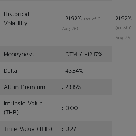
:
Historical
: 21.92%
21.92%
(as of 6
Volatility
(as of 6
Aug 26)
Aug 26)
Moneyness
: OTM / -12.17%
Delta
: 43.34%
All in Premium
: 23.15%
Intrinsic Value
: 0.00
(THB)
Time Value (THB)
: 0.27