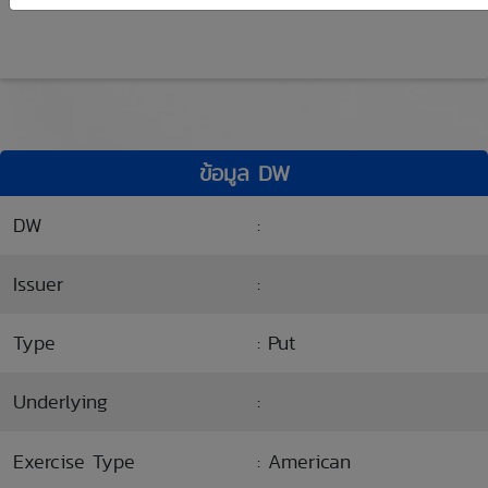
ข้อมูล DW
DW
:
Issuer
:
Type
: Put
Underlying
:
Exercise Type
: American