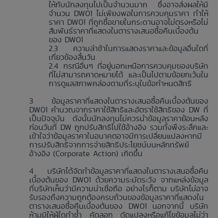
ให้กับนักลงทุนไปเป็นจำนวนมาก ซึ่งอาจส่งผลให้มี
จำนวน DW01 ไม่เพียงพอในการควบคุมราคา ทำให้
ราคา DW01 ที่ถูกซื้อขายในกระดานอาจไม่ตรงหรือไม่
สัมพันธ์ราคาที่แสดงในตารางเสนอซื้อคืนเบื้องต้น
ของ DW01
ความล่าช้าในการแสดงราคาและข้อมูลอื่นใดที่
เกี่ยวข้องสิ้นวัน
กรณีอื่นๆ ที่อยู่นอกเหนือการควบคุมของบริษัท
ที่ไม่สามารถคาดหมายได้ และเป็นไปตามข้อยกเว้นใน
การดูแลสภาพคล่องตามที่ระบุในข้อกำหนดสิทธิ
ข้อมูลราคาที่แสดงในตารางเสนอซื้อคืนเบื้องต้นของ
DW01 คำนวณจากราคาใช้สิทธิและอัตราใช้สิทธิของ DW ที่
เป็นปัจจุบัน ดังนั้นนักลงทุนไม่ควรนำข้อมูลราคาย้อนหลัง
ก่อนวันที่ DW ถูกปรับสิทธิไปใช้อ้างอิง รวมทั้งพึงระลึกและ
เข้าใจว่าข้อมูลราคาในอนาคตอาจมีการเปลี่ยนแปลงหากมี
การปรับสิทธิจากการจ่ายสิทธิประโยชน์บนหลักทรัพย์
อ้างอิง (Corporate Action) เกิดขึ้น
บริษัทได้จัดทำข้อมูลราคาที่แสดงในตารางเสนอซื้อคืน
เบื้องต้นของ DW01 ด้วยความระมัดระวัง จากแหล่งข้อมูล
ที่บริษัทเห็นว่ามีความน่าเชื่อถือ อย่างไรก็ตาม บริษัทไม่อาจ
รับรองถึงความถูกต้องครบถ้วนของข้อมูลราคาที่แสดงใน
ตารางเสนอซื้อคืนเบื้องต้นของ DW01 นอกจากนี้ บริษัท
ห้ามมิให้ผู้ใดทำซ้ำ คัดลอก ดัดแปลงหรือแก้ไขข้อมูลไม่ว่า