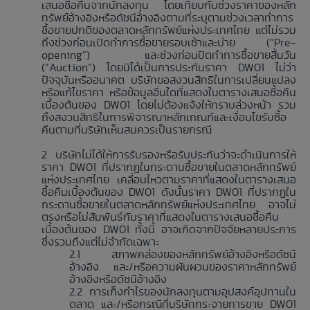
เสนอซื้อคืนจากนักลงทุน โดยเทียบกับช่วงราคาของหลัก
ทรัพย์อ้างอิงหรือดัชนีอ้างอิงตามที่ระบุตามช่วงเวลาทำการ
ซื้อขายปกติของตลาดหลักทรัพย์แห่งประเทศไทย แต่ไม่รวม
ถึงช่วงก่อนเปิดทำการซื้อขายรอบเช้าและบ่าย (“Pre-
opening”) และช่วงก่อนปิดทำการซื้อขายสิ้นวัน
(“Auction”) โดยมิได้เป็นการประกันราคา DW01 ไม่ว่า
ปัจจุบันหรืออนาคต บริษัทขอสงวนสิทธิในการเปลี่ยนแปลง
หรือแก้ไขราคา หรือข้อมูลอื่นใดที่แสดงในตารางเสนอซื้อคืน
เบื้องต้นของ DW01 โดยไม่ต้องแจ้งให้ทราบล่วงหน้า รวม
ถึงสงวนสิทธิในการพิจารณาหลักเกณฑ์และเงื่อนไขรับซื้อ
คืนตามที่บริษัทเห็นสมควรเป็นรายกรณี
บริษัทไม่ได้ให้การรับรองหรือรับประกันว่าจะดำเนินการให้
ราคา DW01 ที่ปรากฏในกระดานซื้อขายในตลาดหลักทรัพย์
แห่งประเทศไทย เคลื่อนไหวตามราคาที่แสดงในตารางเสนอ
ซื้อคืนเบื้องต้นของ DW01 ดังนั้นราคา DW01 ที่ปรากฏใน
กระดานซื้อขายในตลาดหลักทรัพย์แห่งประเทศไทย อาจไม่
ตรงหรือไม่สัมพันธ์กับราคาที่แสดงในตารางเสนอซื้อคืน
เบื้องต้นของ DW01 ทั้งนี้ อาจเกิดจากปัจจัยหลายประการ
ซึ่งรวมถึงแต่ไม่จำกัดเฉพาะ
สภาพคล่องของหลักทรัพย์อ้างอิงหรือดัชนี
อ้างอิง และ/หรือความผันผวนของราคาหลักทรัพย์
อ้างอิงหรือดัชนีอ้างอิง
การเก็งกำไรของนักลงทุนตามอุปสงค์อุปทานใน
ตลาด และ/หรือกรณีที่บริษัทกระจายการขาย DW01