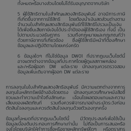
ทั้งหมดหรือบางส่วนโดยไม่ได้รับอนุญาตจากบริษัท
ผู้ใช้สิทธิตามใบสำคัญแสดงสิทธิอนุพันธ์ อาจมีภาระภาษี
ที่เกิดขึ้นจากการใช้สิทธิ โดยต้องนำเงินสดส่วนต่างตาม
จำนวนใบสำคัญแสดงสิทธิอนุพันธ์ที่ใช้สิทธิไปรวมเป็นเงิน
ได้เพื่อยื่นเสียภาษีเงินได้ประจำปีของผู้ใช้สิทธิเอง ทั้งนี้ เป็น
ไปตามประมวลรัษฎากร รวมถึงกฎหมายและกฎเกณฑ์ว่า
ด้วยภาษีอากรที่เกี่ยวข้อง ซึ่งผู้ใช้สิทธิมีหน้าที่ต้องศึกษา
ข้อมูลและปฏิบัติตามโดยเคร่งครัด
ข้อมูลใดๆ ที่ไม่ใช่ข้อมูล DW01 ที่ปรากฏบนเว็บไซต์นี้
อาจแตกต่างจากข้อมูลที่ประกาศโดยผู้ดูแลสภาพคล่อง
และ/หรือผู้ออก DW แต่ละราย นักลงทุนควรตรวจสอบ
ข้อมูลเพิ่มเติมจากผู้ออก DW แต่ละราย
การลงทุนในใบสำคัญแสดงสิทธิอนุพันธ์ มีความแตกต่างจากการ
ลงทุนในหลักทรัพย์อ้างอิงโดยตรง นักลงทุนควรศึกษาหนังสือชี้
ชวนและทำความเข้าใจถึงลักษณะ เงื่อนไขผลตอบแทนและความ
เสี่ยงของผลิตภัณฑ์ รวมถึงควรพิจารณาอย่างระมัดระวังก่อน
ตัดสินใจลงทุนและควรตัดสินใจลงทุนด้วยตัวเองทุกครั้ง
ข้อมูลทั้งหมดที่ปรากฏบนเว็บไซต์นี้ มีวัตถุประสงค์เพื่อใช้เป็น
ข้อมูลเบื้องต้นประกอบการศึกษาเท่านั้น ไม่ถือเป็นการเสนอหรือ
จูงใจโดยบริษัทให้ทำการซื้อหรือขายหลักทรัพย์ใดๆ หรือตราสาร