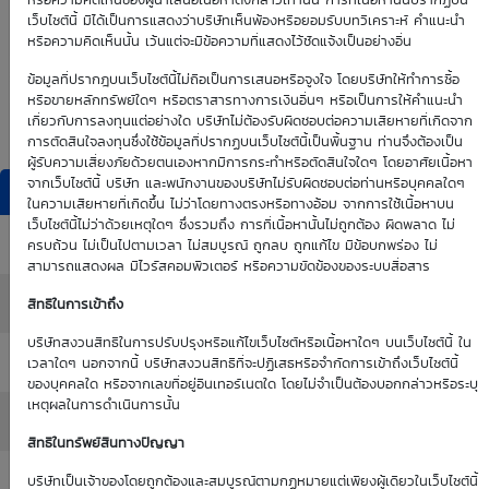
0.00
0.00
หรือความคิดเห็นของผู้นำเสนอเนื้อหาดังกล่าวเท่านั้น การที่เนื้อหานั้นปรากฏบน
เว็บไซต์นี้ มิได้เป็นการแสดงว่าบริษัทเห็นพ้องหรือยอมรับบทวิเคราะห์ คำแนะนำ
หรือความคิดเห็นนั้น เว้นแต่จะมีข้อความที่แสดงไว้ชัดแจ้งเป็นอย่างอื่น
Time Decay
TTM (days)
ข้อมูลที่ปรากฎบนเว็บไซต์นี้ไม่ถือเป็นการเสนอหรือจูงใจ โดยบริษัทให้ทำการซื้อ
หรือขายหลักทรัพย์ใดๆ หรือตราสารทางการเงินอื่นๆ หรือเป็นการให้คำแนะนำ
0.00 %
เกี่ยวกับการลงทุนแต่อย่างใด บริษัทไม่ต้องรับผิดชอบต่อความเสียหายที่เกิดจาก
การตัดสินใจลงทุนซึ่งใช้ข้อมูลที่ปรากฏบนเว็บไซต์นี้เป็นพื้นฐาน ท่านจึงต้องเป็น
ผู้รับความเสี่ยงภัยด้วยตนเองหากมีการกระทำหรือตัดสินใจใดๆ โดยอาศัยเนื้อหา
จากเว็บไซต์นี้ บริษัท และพนักงานของบริษัทไม่รับผิดชอบต่อท่านหรือบุคคลใดๆ
DW Indicators
ในความเสียหายที่เกิดขึ้น ไม่ว่าโดยทางตรงหรือทางอ้อม จากการใช้เนื้อหาบน
เว็บไซต์นี้ไม่ว่าด้วยเหตุใดๆ ซึ่งรวมถึง การที่เนื้อหานั้นไม่ถูกต้อง ผิดพลาด ไม่
Effective Gearing
: 0.00
ครบถ้วน ไม่เป็นไปตามเวลา ไม่สมบูรณ์ ถูกลบ ถูกแก้ไข มีข้อบกพร่อง ไม่
สามารถแสดงผล มีไวรัสคอมพิวเตอร์ หรือความขัดข้องของระบบสื่อสาร
Sensitivity
: 0.00
สิทธิในการเข้าถึง
บริษัทสงวนสิทธิในการปรับปรุงหรือแก้ไขเว็บไซต์หรือเนื้อหาใดๆ บนเว็บไซต์นี้ ใน
Time Decay (%)
: 0.00%
เวลาใดๆ นอกจากนี้ บริษัทสงวนสิทธิที่จะปฏิเสธหรือจำกัดการเข้าถึงเว็บไซต์นี้
ของบุคคลใด หรือจากเลขที่อยู่อินเทอร์เนตใด โดยไม่จำเป็นต้องบอกกล่าวหรือระบุ
เหตุผลในการดำเนินการนั้น
Implied Volatility
: 0.00%
สิทธิในทรัพย์สินทางปัญญา
:
บริษัทเป็นเจ้าของโดยถูกต้องและสมบูรณ์ตามกฏหมายแต่เพียงผู้เดียวในเว็บไซต์นี้