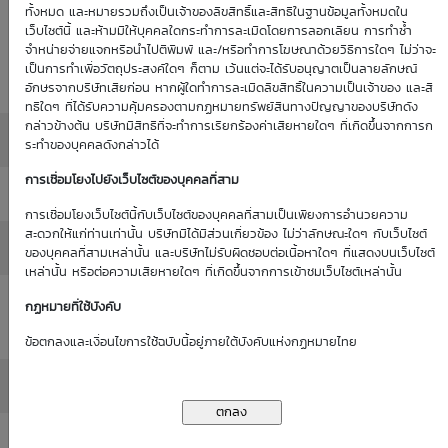
Historical
ทั้งหมด และหมายรวมถึงเป็นเจ้าของลิขสิทธิ์และสิทธิในฐานข้อมูลทั้งหมดใน
: 0.00%
0.00%
(as of 1
เว็บไซต์นี้ และห้ามมิให้บุคคลใดกระทำการละเมิดโดยการลอกเลียน การทำซ้ำ
Volatility
จำหน่ายจ่ายแจกหรือนำไปตีพิมพ์ และ/หรือทำการโฆษณาด้วยวิธีการใดๆ ไม่ว่าจะ
(as of 1
Jan 70)
เป็นการทำเพื่อวัตถุประสงค์ใดๆ ก็ตาม เว้นแต่จะได้รับอนุญาตเป็นลายลักษณ์
Jan 70)
อักษรจากบริษัทเสียก่อน หากผู้ใดทำการละเมิดลิขสิทธิ์ในความเป็นเจ้าของ และสิ
ทธิใดๆ ที่ได้รับความคุ้มครองตามกฏหมายทรัพย์สินทางปัญญาของบริษัทดัง
กล่าวข้างต้น บริษัทมีสิทธิที่จะทำการเรียกร้องค่าเสียหายใดๆ ที่เกิดขึ้นจากการก
Moneyness
: ATM / 0.00%
ระทำของบุคคลดังกล่าวได้
การเชื่อมโยงไปยังเว็บไซต์ของบุคคลที่สาม
Delta
: 0.00%
การเชื่อมโยงเว็บไซต์นี้กับเว็บไซต์ของบุคคลที่สามเป็นเพียงการอำนวยความ
สะดวกให้แก่ท่านเท่านั้น บริษัทมิได้มีส่วนเกี่ยวข้อง ไม่ว่าลักษณะใดๆ กับเว็บไซต์
All in Premium
: 0.00%
ของบุคคลที่สามเหล่านั้น และบริษัทไม่รับผิดชอบต่อเนื้อหาใดๆ ที่แสดงบนเว็บไซต์
เหล่านั้น หรือต่อความเสียหายใดๆ ที่เกิดขึ้นจากการเข้าชมเว็บไซต์เหล่านั้น
Intrinsic Value
กฏหมายที่ใช้บังคับ
: 0.00
(THB)
ข้อตกลงและเงื่อนไขการใช้ฉบับนี้อยู่ภายใต้บังคับแห่งกฏหมายไทย
Time Value (THB)
: 0.00
Outstanding
: -