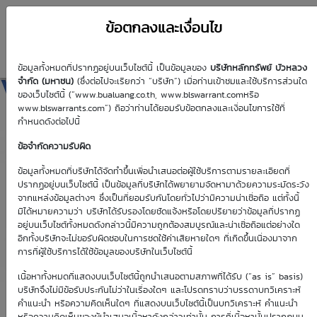
ข้อตกลงและเงื่อนไข
ข้อมูลทั้งหมดที่ปรากฏอยู่บนเว็บไซต์นี้ เป็นข้อมูลของ
บริษัทหลักทรัพย์ บัวหลวง
VGI01C2606A
จำกัด (มหาชน)
(ซึ่งต่อไปจะเรียกว่า “บริษัท”) เมื่อท่านเข้าชมและใช้บริการส่วนใด
ของเว็บไซต์นี้ (“www.bualuang.co.th, www.blswarrant.comหรือ
www.blswarrants.com”) ถือว่าท่านได้ยอมรับข้อตกลงและเงื่อนไขการใช้ที่
กำหนดดังต่อไปนี้
ข้อจำกัดความรับผิด
วันซื้อขายปัจจุบัน
8 ส.ค. 2569
ข้อมูลทั้งหมดที่บริษัทได้จัดทำขึ้นเพื่อนำเสนอต่อผู้ใช้บริการตามรายละเอียดที่
ปรากฏอยู่บนเว็บไซต์นี้ เป็นข้อมูลที่บริษัทได้พยายามจัดหามาด้วยความระมัดระวัง
วันซื้อขายวันแรก
วันซื้อขายวันสุดท้าย
จากแหล่งข้อมูลต่างๆ ซึ่งเป็นที่ยอมรับกันโดยทั่วไปว่ามีความน่าเชื่อถือ แต่ทั้งนี้
1 ม.ค. 2513
1 ม.ค. 2513
มิได้หมายความว่า บริษัทได้รับรองโดยชัดแจ้งหรือโดยปริยายว่าข้อมูลที่ปรากฏ
อยู่บนเว็บไซต์ทั้งหมดดังกล่าวนี้มีความถูกต้องสมบูรณ์และน่าเชื่อถือแต่อย่างใด
อีกทั้งบริษัทจะไม่ขอรับผิดชอบในการชดใช้ค่าเสียหายใดๆ ที่เกิดขึ้นเนื่องมาจาก
การที่ผู้ใช้บริการได้ใช้ข้อมูลของบริษัทในเว็บไซต์นี้
เนื้อหาทั้งหมดที่แสดงบนเว็บไซต์นี้ถูกนำเสนอตามสภาพที่ได้รับ (“as is” basis)
Effective Gearing
Sensitivity
บริษัทจึงไม่มีข้อรับประกันไม่ว่าในเรื่องใดๆ และโปรดทราบว่าบรรดาบทวิเคราะห์
คำแนะนำ หรือความคิดเห็นใดๆ ที่แสดงบนเว็บไซต์นี้เป็นบทวิเคราะห์ คำแนะนำ