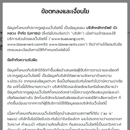
ข้อตกลงและเงื่อนไข
DW01
News
ข้อมูลทั้งหมดที่ปรากฏอยู่บนเว็บไซต์นี้ เป็นข้อมูลของ
บริษัทหลักทรัพย์ บัว
หลวง จำกัด (มหาชน)
(ซึ่งต่อไปจะเรียกว่า “บริษัท”) เมื่อท่านเข้าชมและใช้
DW01 ชุดใหม่ สเปกสวย พร้อมลุย (31 Oct 25)
บริการส่วนใดของเว็บไซต์นี้ (“www.bualuang.co.th,
www.blswarrant.comหรือ www.blswarrants.com”) ถือว่าท่านได้ยอมรับข้อ
03 Nov 2025
10:07
ตกลงและเงื่อนไขการใช้ที่กำหนดดังต่อไปนี้
ข้อจำกัดความรับผิด
ข้อมูลทั้งหมดที่บริษัทได้จัดทำขึ้นเพื่อนำเสนอต่อผู้ใช้บริการตามรายละเอียดที่
ปรากฏอยู่บนเว็บไซต์นี้ เป็นข้อมูลที่บริษัทได้พยายามจัดหามาด้วยความ
ระมัดระวัง จากแหล่งข้อมูลต่างๆ ซึ่งเป็นที่ยอมรับกันโดยทั่วไปว่ามีความน่าเชื่อ
ถือ แต่ทั้งนี้มิได้หมายความว่า บริษัทได้รับรองโดยชัดแจ้งหรือโดยปริยายว่า
ข้อมูลที่ปรากฏอยู่บนเว็บไซต์ทั้งหมดดังกล่าวนี้มีความถูกต้องสมบูรณ์และน่า
เชื่อถือแต่อย่างใด อีกทั้งบริษัทจะไม่ขอรับผิดชอบในการชดใช้ค่าเสียหายใดๆ ที่
เกิดขึ้นเนื่องมาจากการที่ผู้ใช้บริการได้ใช้ข้อมูลของบริษัทในเว็บไซต์นี้
เนื้อหาทั้งหมดที่แสดงบนเว็บไซต์นี้ถูกนำเสนอตามสภาพที่ได้รับ (“as is”
basis) บริษัทจึงไม่มีข้อรับประกันไม่ว่าในเรื่องใดๆ และโปรดทราบว่าบรรดาบท
วิเคราะห์ คำแนะนำ หรือความคิดเห็นใดๆ ที่แสดงบนเว็บไซต์นี้เป็นบทวิเคราะห์