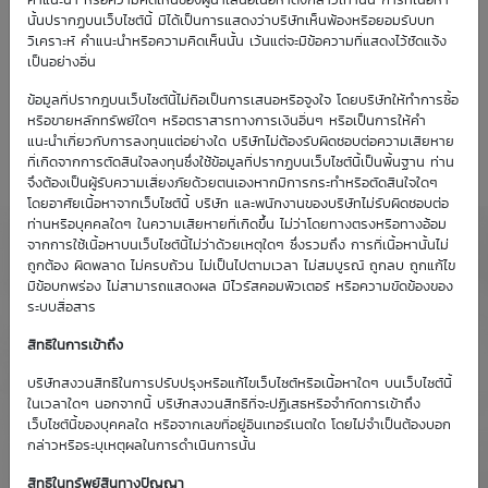
คำแนะนำ หรือความคิดเห็นของผู้นำเสนอเนื้อหาดังกล่าวเท่านั้น การที่เนื้อหา
นั้นปรากฏบนเว็บไซต์นี้ มิได้เป็นการแสดงว่าบริษัทเห็นพ้องหรือยอมรับบท
วิเคราะห์ คำแนะนำหรือความคิดเห็นนั้น เว้นแต่จะมีข้อความที่แสดงไว้ชัดแจ้ง
เป็นอย่างอื่น
ข้อมูลที่ปรากฎบนเว็บไซต์นี้ไม่ถือเป็นการเสนอหรือจูงใจ โดยบริษัทให้ทำการซื้อ
หรือขายหลักทรัพย์ใดๆ หรือตราสารทางการเงินอื่นๆ หรือเป็นการให้คำ
แนะนำเกี่ยวกับการลงทุนแต่อย่างใด บริษัทไม่ต้องรับผิดชอบต่อความเสียหาย
ที่เกิดจากการตัดสินใจลงทุนซึ่งใช้ข้อมูลที่ปรากฏบนเว็บไซต์นี้เป็นพื้นฐาน ท่าน
จึงต้องเป็นผู้รับความเสี่ยงภัยด้วยตนเองหากมีการกระทำหรือตัดสินใจใดๆ
โดยอาศัยเนื้อหาจากเว็บไซต์นี้ บริษัท และพนักงานของบริษัทไม่รับผิดชอบต่อ
ท่านหรือบุคคลใดๆ ในความเสียหายที่เกิดขึ้น ไม่ว่าโดยทางตรงหรือทางอ้อม
จากการใช้เนื้อหาบนเว็บไซต์นี้ไม่ว่าด้วยเหตุใดๆ ซึ่งรวมถึง การที่เนื้อหานั้นไม่
ถูกต้อง ผิดพลาด ไม่ครบถ้วน ไม่เป็นไปตามเวลา ไม่สมบูรณ์ ถูกลบ ถูกแก้ไข
มีข้อบกพร่อง ไม่สามารถแสดงผล มีไวรัสคอมพิวเตอร์ หรือความขัดข้องของ
ระบบสื่อสาร
สิทธิในการเข้าถึง
บริษัทสงวนสิทธิในการปรับปรุงหรือแก้ไขเว็บไซต์หรือเนื้อหาใดๆ บนเว็บไซต์นี้
ในเวลาใดๆ นอกจากนี้ บริษัทสงวนสิทธิที่จะปฏิเสธหรือจำกัดการเข้าถึง
เว็บไซต์นี้ของบุคคลใด หรือจากเลขที่อยู่อินเทอร์เนตใด โดยไม่จำเป็นต้องบอก
กล่าวหรือระบุเหตุผลในการดำเนินการนั้น
สิทธิในทรัพย์สินทางปัญญา