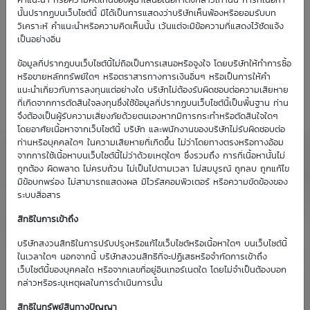
คำแนะนำ หรือความคิดเห็นของผู้นำเสนอเนื้อหาดังกล่าวเท่านั้น การที่เนื้อหา
นั้นปรากฏบนเว็บไซต์นี้ มิได้เป็นการแสดงว่าบริษัทเห็นพ้องหรือยอมรับบท
วิเคราะห์ คำแนะนำหรือความคิดเห็นนั้น เว้นแต่จะมีข้อความที่แสดงไว้ชัดแจ้ง
เป็นอย่างอื่น
ข้อมูลที่ปรากฎบนเว็บไซต์นี้ไม่ถือเป็นการเสนอหรือจูงใจ โดยบริษัทให้ทำการซื้อ
หรือขายหลักทรัพย์ใดๆ หรือตราสารทางการเงินอื่นๆ หรือเป็นการให้คำ
แนะนำเกี่ยวกับการลงทุนแต่อย่างใด บริษัทไม่ต้องรับผิดชอบต่อความเสียหาย
ที่เกิดจากการตัดสินใจลงทุนซึ่งใช้ข้อมูลที่ปรากฏบนเว็บไซต์นี้เป็นพื้นฐาน ท่าน
จึงต้องเป็นผู้รับความเสี่ยงภัยด้วยตนเองหากมีการกระทำหรือตัดสินใจใดๆ
โดยอาศัยเนื้อหาจากเว็บไซต์นี้ บริษัท และพนักงานของบริษัทไม่รับผิดชอบต่อ
ท่านหรือบุคคลใดๆ ในความเสียหายที่เกิดขึ้น ไม่ว่าโดยทางตรงหรือทางอ้อม
จากการใช้เนื้อหาบนเว็บไซต์นี้ไม่ว่าด้วยเหตุใดๆ ซึ่งรวมถึง การที่เนื้อหานั้นไม่
ถูกต้อง ผิดพลาด ไม่ครบถ้วน ไม่เป็นไปตามเวลา ไม่สมบูรณ์ ถูกลบ ถูกแก้ไข
มีข้อบกพร่อง ไม่สามารถแสดงผล มีไวรัสคอมพิวเตอร์ หรือความขัดข้องของ
ระบบสื่อสาร
สิทธิในการเข้าถึง
บริษัทสงวนสิทธิในการปรับปรุงหรือแก้ไขเว็บไซต์หรือเนื้อหาใดๆ บนเว็บไซต์นี้
ในเวลาใดๆ นอกจากนี้ บริษัทสงวนสิทธิที่จะปฏิเสธหรือจำกัดการเข้าถึง
เว็บไซต์นี้ของบุคคลใด หรือจากเลขที่อยู่อินเทอร์เนตใด โดยไม่จำเป็นต้องบอก
กล่าวหรือระบุเหตุผลในการดำเนินการนั้น
สิทธิในทรัพย์สินทางปัญญา