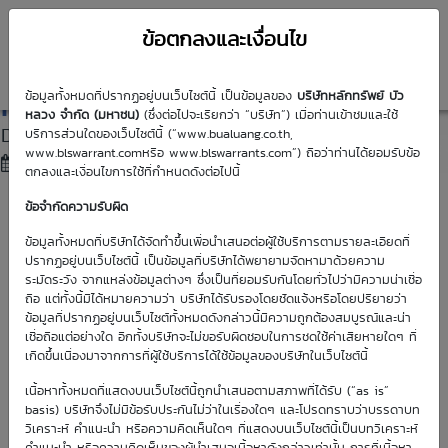
ข้อตกลงและเงื่อนไข
DW01
News
ข้อมูลทั้งหมดที่ปรากฏอยู่บนเว็บไซต์นี้ เป็นข้อมูลของ
บริษัทหลักทรัพย์ บัว
หลวง จำกัด (มหาชน)
(ซึ่งต่อไปจะเรียกว่า “บริษัท”) เมื่อท่านเข้าชมและใช้
DW01 SET SET50 รุ่นใหม่มาครบทีม (6 Feb 26)
บริการส่วนใดของเว็บไซต์นี้ (“www.bualuang.co.th,
www.blswarrant.comหรือ www.blswarrants.com”) ถือว่าท่านได้ยอมรับข้อ
06 Feb 2026
15:30
ตกลงและเงื่อนไขการใช้ที่กำหนดดังต่อไปนี้
ข้อจำกัดความรับผิด
ข้อมูลทั้งหมดที่บริษัทได้จัดทำขึ้นเพื่อนำเสนอต่อผู้ใช้บริการตามรายละเอียดที่
ปรากฏอยู่บนเว็บไซต์นี้ เป็นข้อมูลที่บริษัทได้พยายามจัดหามาด้วยความ
ระมัดระวัง จากแหล่งข้อมูลต่างๆ ซึ่งเป็นที่ยอมรับกันโดยทั่วไปว่ามีความน่าเชื่อ
ถือ แต่ทั้งนี้มิได้หมายความว่า บริษัทได้รับรองโดยชัดแจ้งหรือโดยปริยายว่า
ข้อมูลที่ปรากฏอยู่บนเว็บไซต์ทั้งหมดดังกล่าวนี้มีความถูกต้องสมบูรณ์และน่า
เชื่อถือแต่อย่างใด อีกทั้งบริษัทจะไม่ขอรับผิดชอบในการชดใช้ค่าเสียหายใดๆ ที่
เกิดขึ้นเนื่องมาจากการที่ผู้ใช้บริการได้ใช้ข้อมูลของบริษัทในเว็บไซต์นี้
เนื้อหาทั้งหมดที่แสดงบนเว็บไซต์นี้ถูกนำเสนอตามสภาพที่ได้รับ (“as is”
basis) บริษัทจึงไม่มีข้อรับประกันไม่ว่าในเรื่องใดๆ และโปรดทราบว่าบรรดาบท
วิเคราะห์ คำแนะนำ หรือความคิดเห็นใดๆ ที่แสดงบนเว็บไซต์นี้เป็นบทวิเคราะห์