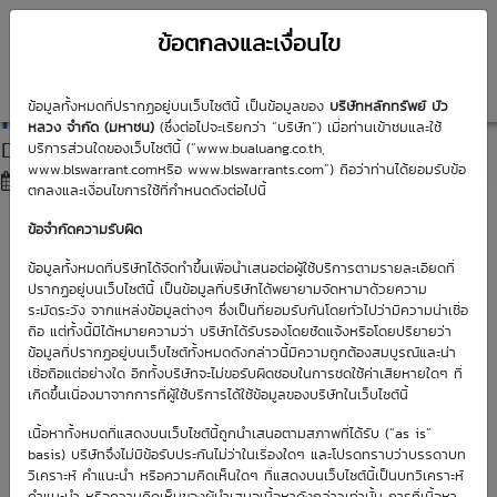
ข้อตกลงและเงื่อนไข
DW01
News
ข้อมูลทั้งหมดที่ปรากฏอยู่บนเว็บไซต์นี้ เป็นข้อมูลของ
บริษัทหลักทรัพย์ บัว
หลวง จำกัด (มหาชน)
(ซึ่งต่อไปจะเรียกว่า “บริษัท”) เมื่อท่านเข้าชมและใช้
DW01 ชุดใหม่บนหุ้นสุดร้อนแรงช่วงนี้ (6 Feb 26)
บริการส่วนใดของเว็บไซต์นี้ (“www.bualuang.co.th,
www.blswarrant.comหรือ www.blswarrants.com”) ถือว่าท่านได้ยอมรับข้อ
06 Feb 2026
15:53
ตกลงและเงื่อนไขการใช้ที่กำหนดดังต่อไปนี้
ข้อจำกัดความรับผิด
ข้อมูลทั้งหมดที่บริษัทได้จัดทำขึ้นเพื่อนำเสนอต่อผู้ใช้บริการตามรายละเอียดที่
ปรากฏอยู่บนเว็บไซต์นี้ เป็นข้อมูลที่บริษัทได้พยายามจัดหามาด้วยความ
ระมัดระวัง จากแหล่งข้อมูลต่างๆ ซึ่งเป็นที่ยอมรับกันโดยทั่วไปว่ามีความน่าเชื่อ
ถือ แต่ทั้งนี้มิได้หมายความว่า บริษัทได้รับรองโดยชัดแจ้งหรือโดยปริยายว่า
ข้อมูลที่ปรากฏอยู่บนเว็บไซต์ทั้งหมดดังกล่าวนี้มีความถูกต้องสมบูรณ์และน่า
เชื่อถือแต่อย่างใด อีกทั้งบริษัทจะไม่ขอรับผิดชอบในการชดใช้ค่าเสียหายใดๆ ที่
เกิดขึ้นเนื่องมาจากการที่ผู้ใช้บริการได้ใช้ข้อมูลของบริษัทในเว็บไซต์นี้
เนื้อหาทั้งหมดที่แสดงบนเว็บไซต์นี้ถูกนำเสนอตามสภาพที่ได้รับ (“as is”
basis) บริษัทจึงไม่มีข้อรับประกันไม่ว่าในเรื่องใดๆ และโปรดทราบว่าบรรดาบท
วิเคราะห์ คำแนะนำ หรือความคิดเห็นใดๆ ที่แสดงบนเว็บไซต์นี้เป็นบทวิเคราะห์