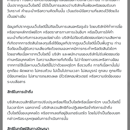
คำแนะนำ หรือความคิดเห็นของผู้นำเสนอเนื้อหาดังกล่าวเท่านั้น การที่เนื้อหา
นั้นปรากฏบนเว็บไซต์นี้ มิได้เป็นการแสดงว่าบริษัทเห็นพ้องหรือยอมรับบท
วิเคราะห์ คำแนะนำหรือความคิดเห็นนั้น เว้นแต่จะมีข้อความที่แสดงไว้ชัดแจ้ง
เป็นอย่างอื่น
ข้อมูลที่ปรากฎบนเว็บไซต์นี้ไม่ถือเป็นการเสนอหรือจูงใจ โดยบริษัทให้ทำการซื้อ
หรือขายหลักทรัพย์ใดๆ หรือตราสารทางการเงินอื่นๆ หรือเป็นการให้คำ
แนะนำเกี่ยวกับการลงทุนแต่อย่างใด บริษัทไม่ต้องรับผิดชอบต่อความเสียหาย
ที่เกิดจากการตัดสินใจลงทุนซึ่งใช้ข้อมูลที่ปรากฏบนเว็บไซต์นี้เป็นพื้นฐาน ท่าน
จึงต้องเป็นผู้รับความเสี่ยงภัยด้วยตนเองหากมีการกระทำหรือตัดสินใจใดๆ
โดยอาศัยเนื้อหาจากเว็บไซต์นี้ บริษัท และพนักงานของบริษัทไม่รับผิดชอบต่อ
ท่านหรือบุคคลใดๆ ในความเสียหายที่เกิดขึ้น ไม่ว่าโดยทางตรงหรือทางอ้อม
จากการใช้เนื้อหาบนเว็บไซต์นี้ไม่ว่าด้วยเหตุใดๆ ซึ่งรวมถึง การที่เนื้อหานั้นไม่
ถูกต้อง ผิดพลาด ไม่ครบถ้วน ไม่เป็นไปตามเวลา ไม่สมบูรณ์ ถูกลบ ถูกแก้ไข
มีข้อบกพร่อง ไม่สามารถแสดงผล มีไวรัสคอมพิวเตอร์ หรือความขัดข้องของ
ระบบสื่อสาร
สิทธิในการเข้าถึง
บริษัทสงวนสิทธิในการปรับปรุงหรือแก้ไขเว็บไซต์หรือเนื้อหาใดๆ บนเว็บไซต์นี้
ในเวลาใดๆ นอกจากนี้ บริษัทสงวนสิทธิที่จะปฏิเสธหรือจำกัดการเข้าถึง
เว็บไซต์นี้ของบุคคลใด หรือจากเลขที่อยู่อินเทอร์เนตใด โดยไม่จำเป็นต้องบอก
กล่าวหรือระบุเหตุผลในการดำเนินการนั้น
สิทธิในทรัพย์สินทางปัญญา