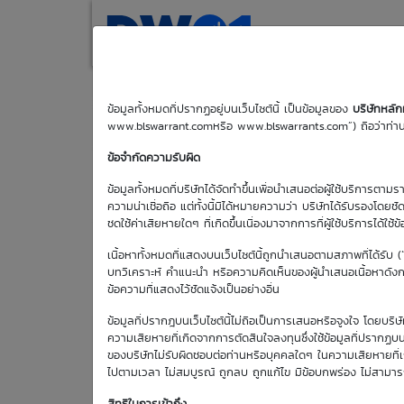
(current)
Home
Search
M
DW01 News
ข้อมูลทั้งหมดที่ปรากฏอยู่บนเว็บไซต์นี้ เป็นข้อมูลของ
บริษัทหลั
DW01 เสริมทัพ DW SET SET50 Future
www.blswarrant.comหรือ www.blswarrants.com”) ถือว่าท่านได
13 Feb 2026
09:44
ข้อจำกัดความรับผิด
ข้อมูลทั้งหมดที่บริษัทได้จัดทำขึ้นเพื่อนำเสนอต่อผู้ใช้บริการตาม
ความน่าเชื่อถือ แต่ทั้งนี้มิได้หมายความว่า บริษัทได้รับรองโดยช
ชดใช้ค่าเสียหายใดๆ ที่เกิดขึ้นเนื่องมาจากการที่ผู้ใช้บริการได้ใช้ข
เนื้อหาทั้งหมดที่แสดงบนเว็บไซต์นี้ถูกนำเสนอตามสภาพที่ได้รับ 
บทวิเคราะห์ คำแนะนำ หรือความคิดเห็นของผู้นำเสนอเนื้อหาดังกล่
ข้อความที่แสดงไว้ชัดแจ้งเป็นอย่างอื่น
ข้อมูลที่ปรากฎบนเว็บไซต์นี้ไม่ถือเป็นการเสนอหรือจูงใจ โดยบร
ความเสียหายที่เกิดจากการตัดสินใจลงทุนซึ่งใช้ข้อมูลที่ปรากฏบน
ของบริษัทไม่รับผิดชอบต่อท่านหรือบุคคลใดๆ ในความเสียหายที่เกิด
ไปตามเวลา ไม่สมบูรณ์ ถูกลบ ถูกแก้ไข มีข้อบกพร่อง ไม่สามา