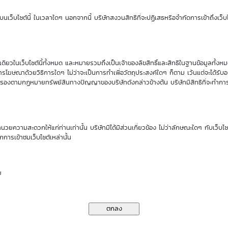
นเว็บไซต์นี้ ในเวลาใดๆ นอกจากนี้ บริษัทสงวนสิทธิที่จะปฏิเสธหรือจำกัดการเข้าถึงเว็บไ
ียวในเว็บไซต์นี้ทั้งหมด และหมายรวมถึงเป็นเจ้าของลิขสิทธิ์และสิทธิในฐานข้อมูลทั้ง
รโฆษณาด้วยวิธีการใดๆ ไม่ว่าจะเป็นการทำเพื่อวัตถุประสงค์ใดๆ ก็ตาม เว้นแต่จะได้รั
คุ้มครองตามกฏหมายทรัพย์สินทางปัญญาของบริษัทดังกล่าวข้างต้น บริษัทมีสิทธิที่จะทำกา
ำนวยความสะดวกให้แก่ท่านเท่านั้น บริษัทมิได้มีส่วนเกี่ยวข้อง ไม่ว่าลักษณะใดๆ กับเว็บไ
กการเข้าชมเว็บไซต์เหล่านั้น
ย