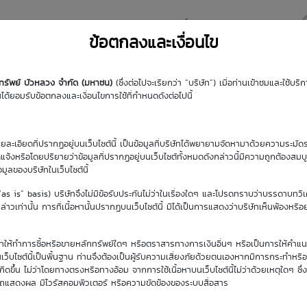
y DW
Highlight DW
มุมความรู้
DW Search
ข้อตกลงและเงื่อนไข
กทรัพย์ บัวหลวง จำกัด (มหาชน)
(ซึ่งต่อไปจะเรียกว่า “บริษัท”) เมื่อท่านเข้าชมและใช้บ
s (13 Feb 26)
้ยอมรับข้อตกลงและเงื่อนไขการใช้ที่กำหนดดังต่อไปนี้
รายละเอียดที่ปรากฏอยู่บนเว็บไซต์นี้ เป็นข้อมูลที่บริษัทได้พยายามจัดหามาด้วยความระมัดร
ัดแจ้งหรือโดยปริยายว่าข้อมูลที่ปรากฏอยู่บนเว็บไซต์ทั้งหมดดังกล่าวนี้มีความถูกต้องสมบ
้อมูลของบริษัทในเว็บไซต์นี้
(“as is” basis) บริษัทจึงไม่มีข้อรับประกันไม่ว่าในเรื่องใดๆ และโปรดทราบว่าบรรดาบทวิ
าวเท่านั้น การที่เนื้อหานั้นปรากฏบนเว็บไซต์นี้ มิได้เป็นการแสดงว่าบริษัทเห็นพ้องหรื
ิษัทให้ทำการซื้อหรือขายหลักทรัพย์ใดๆ หรือตราสารทางการเงินอื่นๆ หรือเป็นการให้คำแน
เว็บไซต์นี้เป็นพื้นฐาน ท่านจึงต้องเป็นผู้รับความเสี่ยงภัยด้วยตนเองหากมีการกระทำหรื
ขึ้น ไม่ว่าโดยทางตรงหรือทางอ้อม จากการใช้เนื้อหาบนเว็บไซต์นี้ไม่ว่าด้วยเหตุใดๆ ซึ่ง
รถแสดงผล มีไวรัสคอมพิวเตอร์ หรือความขัดข้องของระบบสื่อสาร