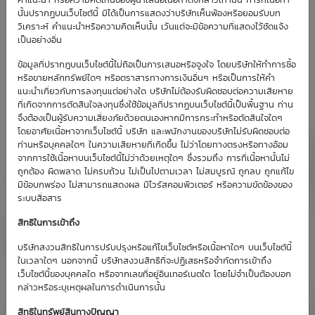
คำแนะนำ หรือความคิดเห็นของผู้นำเสนอเนื้อหาดังกล่าวเท่านั้น การที่เนื้อหา
นั้นปรากฏบนเว็บไซต์นี้ มิได้เป็นการแสดงว่าบริษัทเห็นพ้องหรือยอมรับบท
วิเคราะห์ คำแนะนำหรือความคิดเห็นนั้น เว้นแต่จะมีข้อความที่แสดงไว้ชัดแจ้ง
เป็นอย่างอื่น
ข้อมูลที่ปรากฎบนเว็บไซต์นี้ไม่ถือเป็นการเสนอหรือจูงใจ โดยบริษัทให้ทำการซื้อ
หรือขายหลักทรัพย์ใดๆ หรือตราสารทางการเงินอื่นๆ หรือเป็นการให้คำ
แนะนำเกี่ยวกับการลงทุนแต่อย่างใด บริษัทไม่ต้องรับผิดชอบต่อความเสียหาย
ที่เกิดจากการตัดสินใจลงทุนซึ่งใช้ข้อมูลที่ปรากฏบนเว็บไซต์นี้เป็นพื้นฐาน ท่าน
จึงต้องเป็นผู้รับความเสี่ยงภัยด้วยตนเองหากมีการกระทำหรือตัดสินใจใดๆ
โดยอาศัยเนื้อหาจากเว็บไซต์นี้ บริษัท และพนักงานของบริษัทไม่รับผิดชอบต่อ
ท่านหรือบุคคลใดๆ ในความเสียหายที่เกิดขึ้น ไม่ว่าโดยทางตรงหรือทางอ้อม
จากการใช้เนื้อหาบนเว็บไซต์นี้ไม่ว่าด้วยเหตุใดๆ ซึ่งรวมถึง การที่เนื้อหานั้นไม่
ถูกต้อง ผิดพลาด ไม่ครบถ้วน ไม่เป็นไปตามเวลา ไม่สมบูรณ์ ถูกลบ ถูกแก้ไข
มีข้อบกพร่อง ไม่สามารถแสดงผล มีไวรัสคอมพิวเตอร์ หรือความขัดข้องของ
ระบบสื่อสาร
สิทธิในการเข้าถึง
บริษัทสงวนสิทธิในการปรับปรุงหรือแก้ไขเว็บไซต์หรือเนื้อหาใดๆ บนเว็บไซต์นี้
ในเวลาใดๆ นอกจากนี้ บริษัทสงวนสิทธิที่จะปฏิเสธหรือจำกัดการเข้าถึง
เว็บไซต์นี้ของบุคคลใด หรือจากเลขที่อยู่อินเทอร์เนตใด โดยไม่จำเป็นต้องบอก
กล่าวหรือระบุเหตุผลในการดำเนินการนั้น
สิทธิในทรัพย์สินทางปัญญา