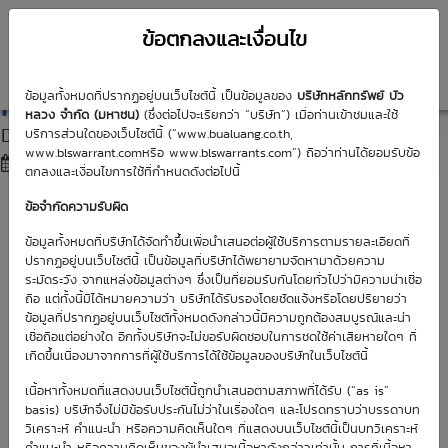
ข้อตกลงและเงื่อนไข
DW01
News
ข้อมูลทั้งหมดที่ปรากฏอยู่บนเว็บไซต์นี้ เป็นข้อมูลของ
บริษัทหลักทรัพย์ บัว
หลวง จำกัด (มหาชน)
(ซึ่งต่อไปจะเรียกว่า “บริษัท”) เมื่อท่านเข้าชมและใช้
DW01 ชุดใหม่ พร้อมลุย (27 Mar 26)
บริการส่วนใดของเว็บไซต์นี้ (“www.bualuang.co.th,
www.blswarrant.comหรือ www.blswarrants.com”) ถือว่าท่านได้ยอมรับข้อ
30 Mar 2026
21:28
ตกลงและเงื่อนไขการใช้ที่กำหนดดังต่อไปนี้
ข้อจำกัดความรับผิด
ข้อมูลทั้งหมดที่บริษัทได้จัดทำขึ้นเพื่อนำเสนอต่อผู้ใช้บริการตามรายละเอียดที่
ปรากฏอยู่บนเว็บไซต์นี้ เป็นข้อมูลที่บริษัทได้พยายามจัดหามาด้วยความ
ระมัดระวัง จากแหล่งข้อมูลต่างๆ ซึ่งเป็นที่ยอมรับกันโดยทั่วไปว่ามีความน่าเชื่อ
ถือ แต่ทั้งนี้มิได้หมายความว่า บริษัทได้รับรองโดยชัดแจ้งหรือโดยปริยายว่า
ข้อมูลที่ปรากฏอยู่บนเว็บไซต์ทั้งหมดดังกล่าวนี้มีความถูกต้องสมบูรณ์และน่า
เชื่อถือแต่อย่างใด อีกทั้งบริษัทจะไม่ขอรับผิดชอบในการชดใช้ค่าเสียหายใดๆ ที่
เกิดขึ้นเนื่องมาจากการที่ผู้ใช้บริการได้ใช้ข้อมูลของบริษัทในเว็บไซต์นี้
เนื้อหาทั้งหมดที่แสดงบนเว็บไซต์นี้ถูกนำเสนอตามสภาพที่ได้รับ (“as is”
basis) บริษัทจึงไม่มีข้อรับประกันไม่ว่าในเรื่องใดๆ และโปรดทราบว่าบรรดาบท
วิเคราะห์ คำแนะนำ หรือความคิดเห็นใดๆ ที่แสดงบนเว็บไซต์นี้เป็นบทวิเคราะห์