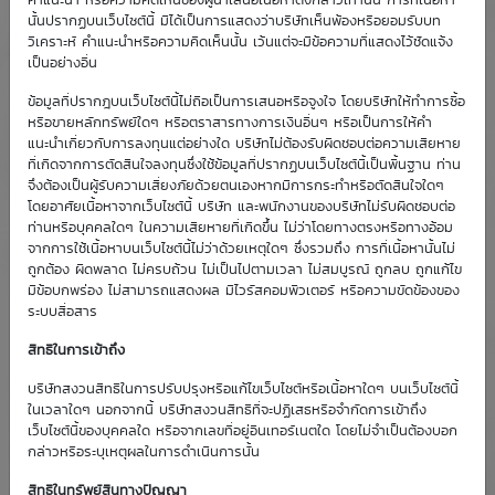
คำแนะนำ หรือความคิดเห็นของผู้นำเสนอเนื้อหาดังกล่าวเท่านั้น การที่เนื้อหา
นั้นปรากฏบนเว็บไซต์นี้ มิได้เป็นการแสดงว่าบริษัทเห็นพ้องหรือยอมรับบท
08
วิเคราะห์ คำแนะนำหรือความคิดเห็นนั้น เว้นแต่จะมีข้อความที่แสดงไว้ชัดแจ้ง
OTM |
BANPU01
P2701A
-2.89
74.15%
Jan
103
เป็นอย่างอื่น
-26.25%
27
ข้อมูลที่ปรากฎบนเว็บไซต์นี้ไม่ถือเป็นการเสนอหรือจูงใจ โดยบริษัทให้ทำการซื้อ
หรือขายหลักทรัพย์ใดๆ หรือตราสารทางการเงินอื่นๆ หรือเป็นการให้คำ
08
OTM |
แนะนำเกี่ยวกับการลงทุนแต่อย่างใด บริษัทไม่ต้องรับผิดชอบต่อความเสียหาย
4.65
62.20%
Jan
103
BANPU01
C2701A
-23.60%
ที่เกิดจากการตัดสินใจลงทุนซึ่งใช้ข้อมูลที่ปรากฏบนเว็บไซต์นี้เป็นพื้นฐาน ท่าน
27
จึงต้องเป็นผู้รับความเสี่ยงภัยด้วยตนเองหากมีการกระทำหรือตัดสินใจใดๆ
โดยอาศัยเนื้อหาจากเว็บไซต์นี้ บริษัท และพนักงานของบริษัทไม่รับผิดชอบต่อ
ท่านหรือบุคคลใดๆ ในความเสียหายที่เกิดขึ้น ไม่ว่าโดยทางตรงหรือทางอ้อม
จากการใช้เนื้อหาบนเว็บไซต์นี้ไม่ว่าด้วยเหตุใดๆ ซึ่งรวมถึง การที่เนื้อหานั้นไม่
ถูกต้อง ผิดพลาด ไม่ครบถ้วน ไม่เป็นไปตามเวลา ไม่สมบูรณ์ ถูกลบ ถูกแก้ไข
Coming Soon
New
มีข้อบกพร่อง ไม่สามารถแสดงผล มีไวรัสคอมพิวเตอร์ หรือความขัดข้องของ
ระบบสื่อสาร
Hot Trade
Further Issue
สิทธิในการเข้าถึง
Overpriced
Expired
บริษัทสงวนสิทธิในการปรับปรุงหรือแก้ไขเว็บไซต์หรือเนื้อหาใดๆ บนเว็บไซต์นี้
Nearly Expired
Last Trading Date
ในเวลาใดๆ นอกจากนี้ บริษัทสงวนสิทธิที่จะปฏิเสธหรือจำกัดการเข้าถึง
เว็บไซต์นี้ของบุคคลใด หรือจากเลขที่อยู่อินเทอร์เนตใด โดยไม่จำเป็นต้องบอก
กล่าวหรือระบุเหตุผลในการดำเนินการนั้น
สิทธิในทรัพย์สินทางปัญญา