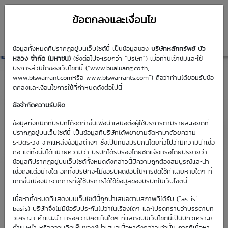
ข้อตกลงและเงื่อนไข
Search
DW
ข้อมูลทั้งหมดที่ปรากฏอยู่บนเว็บไซต์นี้ เป็นข้อมูลของ
บริษัทหลักทรัพย์ บัว
หลวง จำกัด (มหาชน)
(ซึ่งต่อไปจะเรียกว่า “บริษัท”) เมื่อท่านเข้าชมและใช้
บริการส่วนใดของเว็บไซต์นี้ (“www.bualuang.co.th,
www.blswarrant.comหรือ www.blswarrants.com”) ถือว่าท่านได้ยอมรับข้อ
ตกลงและเงื่อนไขการใช้ที่กำหนดดังต่อไปนี้
ข้อจำกัดความรับผิด
Effective
Time
DW Symbol
DW Symbol
Sensitivity
ข้อมูลทั้งหมดที่บริษัทได้จัดทำขึ้นเพื่อนำเสนอต่อผู้ใช้บริการตามรายละเอียดที่
Gearing
Decay
ปรากฏอยู่บนเว็บไซต์นี้ เป็นข้อมูลที่บริษัทได้พยายามจัดหามาด้วยความ
ระมัดระวัง จากแหล่งข้อมูลต่างๆ ซึ่งเป็นที่ยอมรับกันโดยทั่วไปว่ามีความน่าเชื่อ
DW Symbol
Effective
Sensitivity
Time
ถือ แต่ทั้งนี้มิได้หมายความว่า บริษัทได้รับรองโดยชัดแจ้งหรือโดยปริยายว่า
-2.89
0.90
-0.93%
Gearing
Decay
BANPU01
BANPU01
P2701A
P2701A
ข้อมูลที่ปรากฏอยู่บนเว็บไซต์ทั้งหมดดังกล่าวนี้มีความถูกต้องสมบูรณ์และน่า
เชื่อถือแต่อย่างใด อีกทั้งบริษัทจะไม่ขอรับผิดชอบในการชดใช้ค่าเสียหายใดๆ ที่
4.65
0.79
-1.04%
เกิดขึ้นเนื่องมาจากการที่ผู้ใช้บริการได้ใช้ข้อมูลของบริษัทในเว็บไซต์นี้
BANPU01
BANPU01
C2701A
C2701A
เนื้อหาทั้งหมดที่แสดงบนเว็บไซต์นี้ถูกนำเสนอตามสภาพที่ได้รับ (“as is”
Last
Effective
DW
basis) บริษัทจึงไม่มีข้อรับประกันไม่ว่าในเรื่องใดๆ และโปรดทราบว่าบรรดาบท
Moneyness
Imp.Vol.
Trading
Gearing
Symbol
วิเคราะห์ คำแนะนำ หรือความคิดเห็นใดๆ ที่แสดงบนเว็บไซต์นี้เป็นบทวิเคราะห์
Date