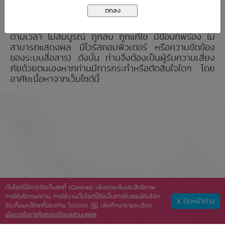
ใดๆ) ที่เกิดจากการตัดสินใจลงทุนโดยใช้ข้อมูลที่ปรากฏบน
เว็บไซต์นี้ไม่ว่าด้วยเหตุใดๆ (ซึ่งรวมถึงแต่ไม่จำกัดเพียง
การที่ข้อมูลนั้นไม่ถูกต้อง ผิดพลาด ไม่ครบถ้วน ไม่เป็นไป
ตามเวลา ไม่สมบูรณ์ ถูกลบ ถูกแก้ไข มีข้อบกพร่อง ไม่
สามารถแสดงผล มีไวรัสคอมพิวเตอร์ หรือความขัดข้อง
ของระบบสื่อสาร) ดังนั้น ท่านจึงต้องเป็นผู้รับความเสี่ยง
ภัยด้วยตนเองหากท่านมีการกระทำหรือตัดสินใจใดๆ โดย
อาศัยเนื้อหาจากเว็บไซต์นี้
เว็บไซต์นี้มีการจัดเก็บคุกกี้ (Cookies) เพื่อช่วยเพิ่มประสิทธิภาพ
การให้บริการแก่ท่าน การใช้งานเว็บไซต์นี้ถือเป็นการยินยอมให้บริษัท
X ปิดหน้าต่าง
จัดเก็บและใช้คุกกี้ของท่าน โปรดกด
ที่นี่
เพื่อศึกษารายละเอียด
นโยบายในการคุ้มครองข้อมูลส่วนบุคคล