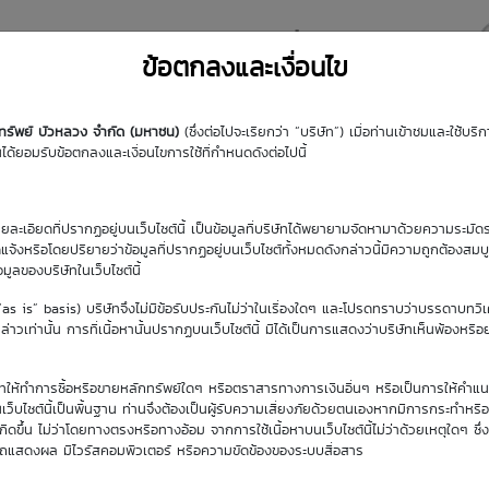
y DW
Highlight DW
มุมความรู้
DW Search
ข้อตกลงและเงื่อนไข
กทรัพย์ บัวหลวง จำกัด (มหาชน)
(ซึ่งต่อไปจะเรียกว่า “บริษัท”) เมื่อท่านเข้าชมและใช้บ
้ยอมรับข้อตกลงและเงื่อนไขการใช้ที่กำหนดดังต่อไปนี้
รายละเอียดที่ปรากฏอยู่บนเว็บไซต์นี้ เป็นข้อมูลที่บริษัทได้พยายามจัดหามาด้วยความระมัดร
Time
Sensitivity
Moneyness
Imp.Vol.
ัดแจ้งหรือโดยปริยายว่าข้อมูลที่ปรากฏอยู่บนเว็บไซต์ทั้งหมดดังกล่าวนี้มีความถูกต้องสมบ
Decay
้อมูลของบริษัทในเว็บไซต์นี้
Sensitivity
Time
Moneyness
Imp.Vol.
(“as is” basis) บริษัทจึงไม่มีข้อรับประกันไม่ว่าในเรื่องใดๆ และโปรดทราบว่าบรรดาบทวิ
0.87
-7.93%
OTM | -25.49%
76.61%
Decay
าวเท่านั้น การที่เนื้อหานั้นปรากฏบนเว็บไซต์นี้ มิได้เป็นการแสดงว่าบริษัทเห็นพ้องหรื
2.21
-1.69%
OTM | -23.86%
76.68%
ิษัทให้ทำการซื้อหรือขายหลักทรัพย์ใดๆ หรือตราสารทางการเงินอื่นๆ หรือเป็นการให้คำแน
เว็บไซต์นี้เป็นพื้นฐาน ท่านจึงต้องเป็นผู้รับความเสี่ยงภัยด้วยตนเองหากมีการกระทำหรื
0.13
-8.92%
OTM | -39.95%
98.35%
ขึ้น ไม่ว่าโดยทางตรงหรือทางอ้อม จากการใช้เนื้อหาบนเว็บไซต์นี้ไม่ว่าด้วยเหตุใดๆ ซึ่ง
รถแสดงผล มีไวรัสคอมพิวเตอร์ หรือความขัดข้องของระบบสื่อสาร
0.64
-1.31%
OTM | -26.64%
72.87%