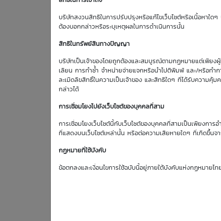
สิทธิในการเข้าถึง
บริษัทสงวนสิทธิในการปรับปรุงหรือแก้ไขเว็บไซต์หรือเนื้อหาใดๆ บ
SAWAD01
C2704T
3.11
ต้องบอกกล่าวหรือระบุเหตุผลในการดำเนินการนั้น
สิทธิในทรัพย์สินทางปัญญา
SAWAD01
P2608A
0.00
บริษัทเป็นเจ้าของโดยถูกต้องและสมบูรณ์ตามกฏหมายแต่เพียงผู้เด
เลียน การทำซ้ำ จำหน่ายจ่ายแจกหรือนำไปตีพิมพ์ และ/หรือทำกา
SAWAD01
P2611A
-4.23
ละเมิดลิขสิทธิ์ในความเป็นเจ้าของ และสิทธิใดๆ ที่ได้รับความ
กล่าวได้
การเชื่อมโยงไปยังเว็บไซต์ของบุคคลที่สาม
Coming Soon
N
การเชื่อมโยงเว็บไซต์นี้กับเว็บไซต์ของบุคคลที่สามเป็นเพียงการอ
ที่แสดงบนเว็บไซต์เหล่านั้น หรือต่อความเสียหายใดๆ ที่เกิดขึ้นจา
Overpriced
Ex
กฏหมายที่ใช้บังคับ
ข้อตกลงและเงื่อนไขการใช้ฉบับนี้อยู่ภายใต้บังคับแห่งกฏหมายไท
หมายเหตุ: