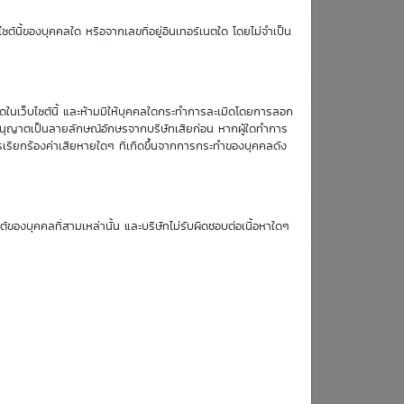
ซต์นี้ของบุคคลใด หรือจากเลขที่อยู่อินเทอร์เนตใด โดยไม่จำเป็น
n/a
08 Apr 27
166
n/a
07 Aug 26
2
หมดในเว็บไซต์นี้ และห้ามมิให้บุคคลใดกระทำการละเมิดโดยการลอก
บอนุญาตเป็นลายลักษณ์อักษรจากบริษัทเสียก่อน หากผู้ใดทำการ
n/a
06 Nov 26
63
รเรียกร้องค่าเสียหายใดๆ ที่เกิดขึ้นจากการกระทำของบุคคลดัง
Further Issue
ซต์ของบุคคลที่สามเหล่านั้น และบริษัทไม่รับผิดชอบต่อเนื้อหาใดๆ
Last Trading Date