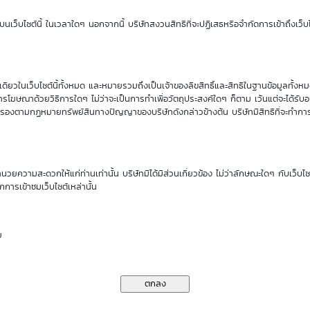
นเว็บไซต์นี้ ในเวลาใดๆ นอกจากนี้ บริษัทสงวนสิทธิที่จะปฏิเสธหรือจำกัดการเข้าถึงเว็บไ
0.63
-0.49%
OTM | -21.48%
71.06%
0.00
0.00%
OTM | -38.48%
340.11%
ียวในเว็บไซต์นี้ทั้งหมด และหมายรวมถึงเป็นเจ้าของลิขสิทธิ์และสิทธิในฐานข้อมูลทั้ง
รโฆษณาด้วยวิธีการใดๆ ไม่ว่าจะเป็นการทำเพื่อวัตถุประสงค์ใดๆ ก็ตาม เว้นแต่จะได้รั
0.78
-3.06%
OTM | -46.67%
90.33%
คุ้มครองตามกฏหมายทรัพย์สินทางปัญญาของบริษัทดังกล่าวข้างต้น บริษัทมีสิทธิที่จะทำกา
ew
Hot Trade
ำนวยความสะดวกให้แก่ท่านเท่านั้น บริษัทมิได้มีส่วนเกี่ยวข้อง ไม่ว่าลักษณะใดๆ กับเว็บไ
กการเข้าชมเว็บไซต์เหล่านั้น
pired
Nearly Expired
ย